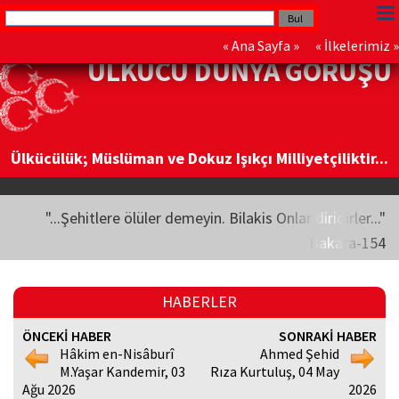
«
Ana Sayfa
» «
İlkelerimiz
»
ÜLKÜCÜ DÜNYA GÖRÜŞÜ
Ülkücülük; Müslüman ve Dokuz Işıkçı Milliyetçiliktir...
"...Şehitlere ölüler demeyin. Bilakis Onlar diridirler..."
Bakara-154
HABERLER
ÖNCEKİ HABER
SONRAKİ HABER
Hâkim en-Nisâburî
Ahmed Şehid
M.Yaşar Kandemir, 03
Rıza Kurtuluş, 04 May
Ağu 2026
2026