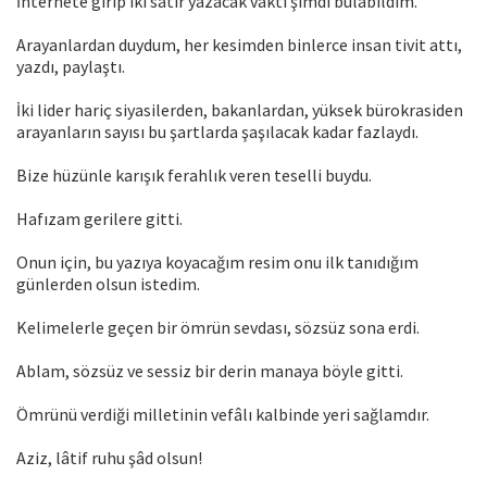
İnternete girip iki satır yazacak vakti şimdi bulabildim.
Arayanlardan duydum, her kesimden binlerce insan tivit attı,
yazdı, paylaştı.
İki lider hariç siyasilerden, bakanlardan, yüksek bürokrasiden
arayanların sayısı bu şartlarda şaşılacak kadar fazlaydı.
Bize hüzünle karışık ferahlık veren teselli buydu.
Hafızam gerilere gitti.
Onun için, bu yazıya koyacağım resim onu ilk tanıdığım
günlerden olsun istedim.
Kelimelerle geçen bir ömrün sevdası, sözsüz sona erdi.
Ablam, sözsüz ve sessiz bir derin manaya böyle gitti.
Ömrünü verdiği milletinin vefâlı kalbinde yeri sağlamdır.
Aziz, lâtif ruhu şâd olsun!