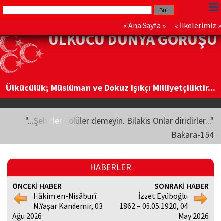
«
Ana Sayfa
» «
İlkelerimiz
»
ÜLKÜCÜ DÜNYA GÖRÜŞÜ
Ülkücülük; Müslüman ve Dokuz Işıkçı Milliyetçiliktir...
"...Şehitlere ölüler demeyin. Bilakis Onlar diridirler..."
Bakara-154
HABERLER
ÖNCEKİ HABER
SONRAKİ HABER
Hâkim en-Nisâburî
İzzet Eyüboğlu
M.Yaşar Kandemir, 03
1862 – 06.05.1920, 04
Ağu 2026
May 2026