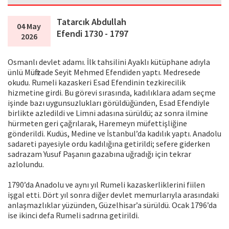
Tatarcık Abdullah
04 May
Efendi 1730 - 1797
2026
Osmanlı devlet adamı. İlk tahsilini Ayaklı kütüphane adıyla
ünlü Müftizade Seyit Mehmed Efendiden yaptı. Medresede
okudu. Rumeli kazaskeri Esad Efendinin tezkirecilik
hizmetine girdi. Bu görevi sırasında, kadılıklara adam seçme
işinde bazı uygunsuzlukları görüldüğünden, Esad Efendiyle
birlikte azledildi ve Limni adasına sürüldü; az sonra ilmine
hürmeten geri çağrılarak, Haremeyn müfettişliğine
gönderildi. Kudüs, Medine ve İstanbul’da kadılık yaptı. Anadolu
sadareti payesiyle ordu kadılığına getirildi; sefere giderken
sadrazam Yusuf Paşanın gazabına uğradığı için tekrar
azlolundu.
1790’da Anadolu ve aynı yıl Rumeli kazaskerliklerini fiilen
işgal etti. Dört yıl sonra diğer devlet memurlarıyla arasındaki
anlaşmazlıklar yüzünden, Güzelhisar’a sürüldü. Ocak 1796’da
ise ikinci defa Rumeli sadrına getirildi.