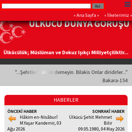
«
Ana Sayfa
» «
İlkelerimiz
»
ÜLKÜCÜ DÜNYA GÖRÜŞÜ
Ülkücülük; Müslüman ve Dokuz Işıkçı Milliyetçiliktir...
"...Şehitlere ölüler demeyin. Bilakis Onlar diridirler..."
Bakara-154
HABERLER
ÖNCEKİ HABER
SONRAKİ HABER
Hâkim en-Nisâburî
Ülkücü Şehit Mehmet
M.Yaşar Kandemir, 03
Bilir
Ağu 2026
09.05.1980, 04 May 2026