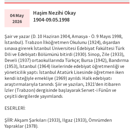
Haşim Nezihi Okay
04 May
1904-09.05.1998
2026
Şair ve yazar (D. 10 Haziran 1904, Amasya - Ö. 9 Mayıs 1998,
İstanbul). Trabzon İlköğretmen Okulunu (1924), dışardan
sınava girerek İstanbul Üniversitesi Edebiyat Fakültesi Türk
Dili ve Edebiyatı Bölümünü bitirdi (1930). Sinop, Zile (1933),
Develi (1937) ortaokullarında Türkçe; Bursa (1942), Bandırma
(1953), İstanbul (1964) liselerinde edebiyat öğretmenliği ve
yöneticilik yaptı. İstanbul Atatürk Lisesinde öğretmen iken
kendi isteğiyle emekliye (1969) ayrıldı. Halk edebiyatı
araştırmalarıyla tanındı. Şiir ve yazıları, 1921’den itibaren
İzler (Trabzon) dergisinde başlayarak Servet-i Fünûn ve
çeşitli dergilerde yayımlandı.
ESERLERİ:
ŞİİR: Akşam Şarkıları (1933), Ilgaz (1933), Ömrümden
Yapraklar (1978).