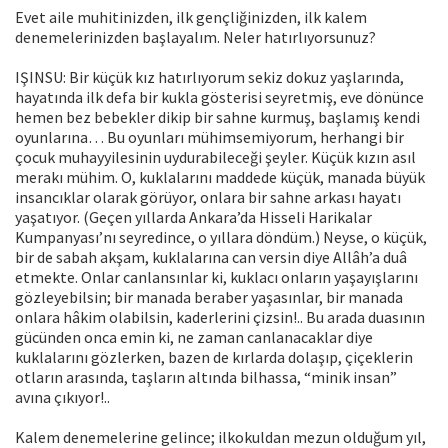
Evet aile muhitinizden, ilk gençliğinizden, ilk kalem
denemelerinizden başlayalım. Neler hatırlıyorsunuz?
IŞINSU: Bir küçük kız hatırlıyorum sekiz dokuz yaşlarında,
hayatında ilk defa bir kukla gösterisi seyretmiş, eve dönünce
hemen bez bebekler di­kip bir sahne kurmuş, başlamış kendi
oyunlarına… Bu oyunları mühimsemiyorum, herhangi bir
çocuk muhayyilesinin uydurabileceği şeyler. Küçük kızın asıl
merakı mühim. O, kuklalarını maddede küçük, manada büyük
in­sancıklar olarak görüyor, onlara bir sahne arkası hayatı
yaşatıyor. (Geçen yıllarda Ankara’da Hisseli Harikalar
Kumpanyası’nı seyredince, o yıllara döndüm.) Neyse, o küçük,
bir de sabah akşam, kuklalarına can versin diye Allâh’a duâ
etmekte. Onlar canlansınlar ki, kuklacı onların yaşayışlarını
göz­leyebilsin; bir manada beraber yaşasınlar, bir manada
onlara hâkim olabilsin, kaderlerini çizsin!.. Bu arada duasının
gücünden onca emin ki, ne zaman canlanacaklar diye
kuklalarını gözlerken, bazen de kırlarda dolaşıp, çiçekle­rin
otların arasında, taşların altında bilhassa, “minik insan”
avına çıkıyor!..
Kalem denemelerine gelince; ilkokuldan mezun olduğum yıl,