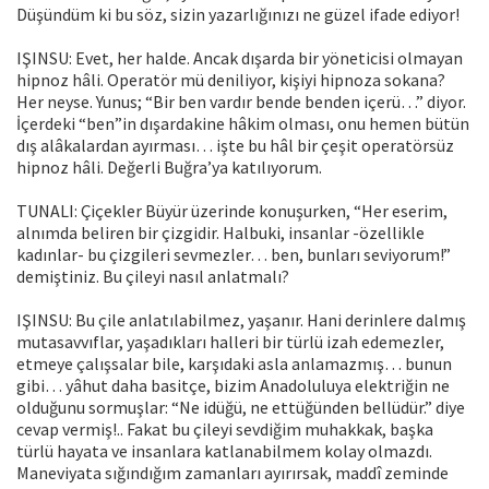
Düşündüm ki bu söz, sizin yazarlığınızı ne güzel ifade ediyor!
IŞINSU: Evet, her halde. Ancak dışarda bir yöneticisi olmayan
hipnoz hâli. Operatör mü deniliyor, kişiyi hipnoza sokana?
Her neyse. Yunus; “Bir ben vardır bende benden içerü…” diyor.
İçerdeki “ben”in dışardakine hâ­kim olması, onu hemen bütün
dış alâkalardan ayırması… işte bu hâl bir çeşit operatörsüz
hipnoz hâli. Değerli Buğra’ya katılıyorum.
TUNALI: Çiçekler Büyür üzerinde konuşurken, “Her eserim,
alnımda beliren bir çizgidir. Halbuki, insanlar -özellikle
kadınlar- bu çizgileri sevmezler… ben, bunları seviyorum!”
demiştiniz. Bu çileyi nasıl anlatmalı?
IŞINSU: Bu çile anlatılabilmez, yaşanır. Hani derinlere dalmış
mutasavvıflar, yaşadıkları halleri bir türlü izah edemezler,
etmeye çalışsalar bile, karşıdaki asla anlamazmış… bunun
gibi… yâhut daha basitçe, bizim Anadoluluya elektriğin ne
olduğunu sormuşlar: “Ne idüğü, ne ettüğünden bellüdür.” diye
cevap vermiş!.. Fakat bu çileyi sevdiğim muhakkak, başka
türlü hayata ve insanlara katlanabilmem kolay olmazdı.
Maneviyata sığındığım zamanları ayırırsak, maddî zeminde