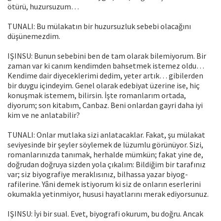
ötürü, huzursuzum…
TUNALI: Bu mülakatın bir huzursuzluk sebebi olacağını
düşünemezdim.
IŞINSU: Bunun sebebini ben de tam olarak bilemiyorum. Bir
zaman var ki canım kendimden bahsetmek istemez oldu…
Kendime dair diyecek­lerimi dedim, yeter artık… gibilerden
bir duygu içindeyim. Genel olarak edebiyat üzerine ise, hiç
konuşmak istemem, bilirsin. İşte romanlarım orta­da,
diyorum; son kitabım, Canbaz. Beni onlardan gayri daha iyi
kim ve ne anlatabilir?
TUNALI: Onlar mutlaka sizi anlatacaklar. Fakat, şu mülakat
seviyesinde bir şeyler söylemek de lüzumlu görünüyor. Sizi,
romanlarınızda tanımak, herhalde mümkün; fakat yine de,
doğrudan doğruya sizden yola çıkalım: Bildiğim bir tarafınız
var; siz biyografiye meraklısınız, bilhassa yazar biyog­
rafilerine. Yâni demek istiyorum ki siz de onların eserlerini
okumakla yetin­miyor, hususi hayatlarını merak ediyorsunuz.
IŞINSU: İyi bir sual. Evet, biyografi okurum, bu doğru. Ancak