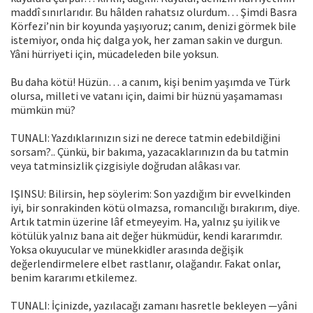
maddî sınırlarıdır. Bu hâlden rahatsız olurdum… Şimdi Basra
Körfezi’nin bir ko­yunda yaşıyoruz; canım, denizi görmek bile
istemiyor, onda hiç dalga yok, her zaman sakin ve durgun.
Yâni hürriyeti için, mücadeleden bile yoksun.
Bu daha kötü! Hüzün… a canım, kişi benim yaşımda ve Türk
olursa, milleti ve vatanı için, daimi bir hüznü yaşamaması
mümkün mü?
TUNALI: Yazdıklarınızın sizi ne derece tatmin edebildiğini
sorsam?.. Çünkü, bir bakıma, yazacaklarınızın da bu tatmin
veya tatminsizlik çizgisiyle doğru­dan alâkası var.
IŞINSU: Bilirsin, hep söylerim: Son yazdığım bir evvelkinden
iyi, bir sonrakinden kötü olmazsa, romancılığı bırakırım, diye.
Artık tatmin üzerine lâf etmeyeyim. Ha, yalnız şu iyilik ve
kötülük yalnız bana ait değer hükmüdür, kendi kararımdır.
Yoksa okuyucular ve münekkidler arasında değişik
değerlendirmelere elbet rastlanır, olağandır. Fakat onlar,
benim kararımı et­kilemez.
TUNALI: İçinizde, yazılacağı zamanı hasretle bekleyen —yâni