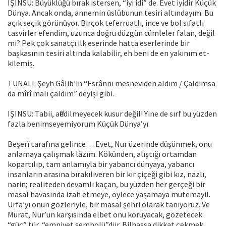
IŞINSU: Büyüklüğü bırak istersen, “iyi idi” de. Evet iyidir Küçük
Dünya. Ancak onda, annemin üslûbunun tesiri altındayım. Bu
açık seçik görünüyor. Birçok teferruatlı, ince ve bol sıfatlı
tasvirler efendim, uzunca doğru düzgün cümleler falan, değil
mi? Pek çok sanatçı ilk eserinde hatta eserlerinde bir
başkasının tesiri altında kalabilir, eh beni de en yakınım et­
kilemiş.
TUNALI: Şeyh Gâlib’in “Esrânnı mesneviden aldım / Çaldımsa
da mîrî malı çaldım” deyişi gibi.
IŞINSU: Tabii, affedilmeyecek kusur değil! Yine de sırf bu yüzden
fazla benimseyemiyorum Küçük Dünya’yı.
Beşerî tarafına gelince… Evet, Nur üzerinde düşünmek, onu
anlamaya çalışmak lâzım. Kökünden, alıştığı ortamdan
kopartılıp, tam anlamıyla bir yabancı dünyaya, yabancı
insanların arasına bırakılıveren bir kır çiçeği gibi kız, nazlı,
narin; realiteden devamlı kaçan, bu yüzden her gerçeği bir
masal havasında izah etmeye, öylece yaşamaya mütemayil.
Urfa’yı onun gözleriyle, bir masal şehri olarak tanıyoruz. Ve
Murat, Nur’un karşısında elbet onu ko­ruyacak, gözetecek
“güç” tür, “emniyet sembolü”dür. Bilhassa dikkat çekmek