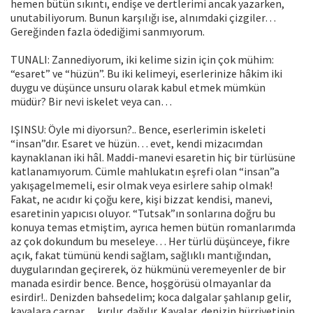
hemen bütün sıkıntı, endişe ve dertlerimi ancak yazarken,
unutabiliyorum. Bunun karşılığı ise, alnımdaki çizgiler…
Gereğin­den fazla ödediğimi sanmıyorum.
TUNALI: Zannediyorum, iki kelime sizin için çok mühim:
“esaret” ve “hüzün”. Bu iki kelimeyi, eserlerinize hâkim iki
duygu ve düşünce unsuru ola­rak kabul etmek mümkün
müdür? Bir nevi iskelet veya can…
IŞINSU: Öyle mi diyorsun?.. Bence, eserlerimin iskeleti
“insan”dır. Esaret ve hüzün… evet, kendi mizacımdan
kaynaklanan iki hâl. Maddi-manevi esaretin hiç bir türlüsüne
katlanamıyorum. Cümle mahlukatın eşrefi olan “insan”a
yakışagelmemeli, esir olmak veya esirlere sahip olmak!
Fakat, ne acıdır ki çoğu kere, kişi bizzat kendisi, manevi,
esaretinin yapıcısı oluyor. “Tutsak”ın sonlarına doğru bu
konuya temas etmiştim, ayrıca hemen bütün romanlarımda
az çok dokundum bu meseleye… Her türlü düşünceye, fikre
açık, fakat tümünü kendi sağlam, sağlıklı mantığından,
duygularından geçirerek, öz hükmünü veremeyenler de bir
manada esirdir bence. Bence, hoş­görüsü olmayanlar da
esirdir!.. Denizden bahsedelim; koca dalgalar şahlanıp gelir,
kayalara çarpar… kırılır, dağılır. Kayalar, denizin hürriyetinin