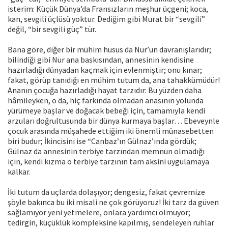
isterim: Küçük Dünya’da Fransızların meşhur üçgeni; koca,
kan, sevgili üç­lüsü yoktur. Dediğim gibi Murat bir “sevgili”
değil, “bir sevgili güç” tür.
Bana göre, diğer bir mühim husus da Nur’un davranışlarıdır;
bilindiği gibi Nur ana baskısından, annesinin kendisine
hazırladığı dünyadan kaçmak için evlenmiştir; onu kınar;
fakat, görüp tanıdığı en mühim tutum da, ana tahak­kümüdür!
Ananın çocuğa hazırladığı hayat tarzıdır: Bu yüzden daha
hâmiley­ken, o da, hiç farkında olmadan anasının yolunda
yürümeye başlar ve doğa­cak bebeği için, tamamıyla kendi
arzuları doğrultusunda bir dünya kurmaya başlar… Ebeveynle
çocuk arasında müşahede ettiğim iki önemli münasebetten
biri budur; İkincisini ise “Canbaz’ın Gülnaz’ında gördük;
Gülnaz da annesinin terbiye tarzından memnun olmadığı
için, kendi kızma o terbiye tarzının tam aksini uygulamaya
kalkar.
İki tutum da uçlarda dolaşıyor; dengesiz, fakat çevremize
şöyle bakınca bu iki misali ne çok görüyoruz! İki tarz da güven
sağlamıyor yeni yetmelere, onlara yardımcı olmuyor;
tedirgin, küçüklük kompleksine kapılmış, sendeleyen ruhlar