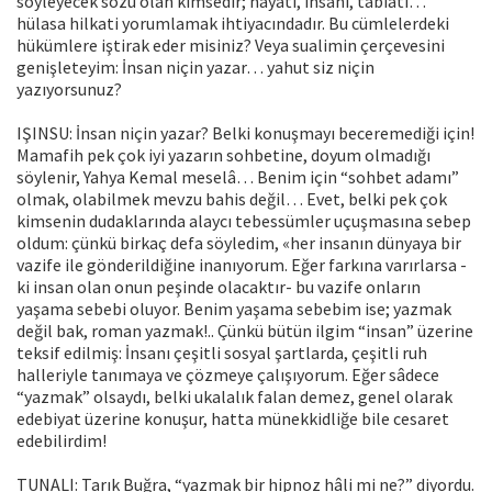
söyleyecek sözü olan kimsedir; hayatı, insanı, tabiatı…
hülasa hilkati yorumlamak ihtiyacındadır. Bu cümlelerdeki
hükümlere iştirak eder misiniz? Veya sualimin çerçevesini
genişleteyim: İnsan niçin yazar… yahut siz niçin
yazıyorsunuz?
IŞINSU: İnsan niçin yazar? Belki konuşmayı beceremediği için!
Mamafih pek çok iyi yazarın sohbetine, doyum olmadığı
söylenir, Yahya Kemal meselâ… Benim için “sohbet adamı”
olmak, olabilmek mevzu bahis değil… Evet, belki pek çok
kimsenin dudaklarında alaycı tebessümler uçuşmasına sebep
oldum: çünkü birkaç defa söyledim, «her insanın dünyaya bir
vazife ile gönderildiğine inanıyorum. Eğer farkına varırlarsa -
ki insan olan onun peşinde olacaktır- bu vazife onların
yaşama sebebi oluyor. Benim yaşama sebebim ise; yazmak
değil bak, roman yazmak!.. Çünkü bütün ilgim “insan” üzerine
teksif edilmiş: İnsanı çeşitli sosyal şartlarda, çeşitli ruh
halleriyle tanımaya ve çözmeye çalışıyorum. Eğer sâdece
“yazmak” olsaydı, bel­ki ukalalık falan demez, genel olarak
edebiyat üzerine konuşur, hatta münekkidliğe bile cesaret
edebilirdim!
TUNALI: Tarık Buğra, “yazmak bir hipnoz hâli mi ne?” diyordu.