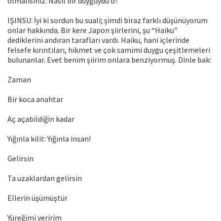
olmalısınız. Nasıl bir duyguydu o?
IŞINSU: İyi ki sordun bu suali; şimdi biraz farklı düşünüyorum
onlar hakkında. Bir kere Japon şiirlerini, şu “Haiku”
dediklerini andıran tarafları vardı. Haiku, hani içlerinde
felsefe kırıntıları, hikmet ve çok samimi duygu çeşitlemeleri
bulunanlar. Evet benim şiirim onlara benziyormuş. Dinle bak:
Zaman
Bir koca anahtar
Aç açabildiğin kadar
Yığınla kilit: Yığınla insan!
Gelirsin
Ta uzaklardan gelirsin
Ellerin üşümüştür
Yüreğimi veririm