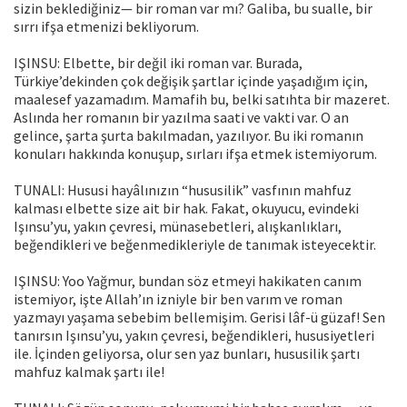
sizin beklediği­niz— bir roman var mı? Galiba, bu sualle, bir
sırrı ifşa etmenizi bekliyorum.
IŞINSU: Elbette, bir değil iki roman var. Burada,
Türkiye’dekinden çok değişik şartlar içinde yaşadığım için,
maalesef yazamadım. Mamafih bu, belki satıhta bir mazeret.
Aslında her romanın bir yazılma saati ve vakti var. O an
gelince, şarta şurta bakılmadan, yazılıyor. Bu iki romanın
konuları hakkında konuşup, sırları ifşa etmek istemiyorum.
TUNALI: Hususi hayâlınızın “hususilik” vasfının mahfuz
kalması elbette size ait bir hak. Fakat, okuyucu, evindeki
Işınsu’yu, yakın çevresi, münasebetleri, alışkanlıkları,
beğendikleri ve beğenmedikleriyle de tanımak isteyecektir.
IŞINSU: Yoo Yağmur, bundan söz etmeyi hakikaten canım
istemiyor, işte Allah’ın izniyle bir ben varım ve roman
yazmayı yaşama sebebim bellemişim. Gerisi lâf-ü güzaf! Sen
tanırsın Işınsu’yu, yakın çevresi, beğendikleri, hususiyetleri
ile. İçinden geliyorsa, olur sen yaz bunları, hususilik şartı
mah­fuz kalmak şartı ile!