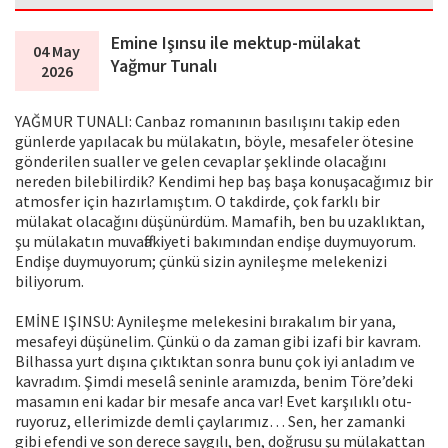
Emine Işınsu ile mektup-mülakat
04 May
Yağmur Tunalı
2026
YAĞMUR TUNALI: Canbaz romanının basılışını takip eden
günlerde yapılacak bu mülakatın, böyle, mesafeler ötesine
gönderilen sualler ve gelen cevaplar şeklinde olacağını
nereden bilebilirdik? Kendimi hep baş başa konuşacağımız bir
atmosfer için hazırlamıştım. O takdirde, çok farklı bir
mülakat olacağını düşünürdüm. Mamafih, ben bu uzaklıktan,
şu mülakatın muvaffakiyeti bakımından endişe duymuyorum.
Endişe duymuyorum; çünkü sizin aynileşme melekenizi
biliyorum.
EMİNE IŞINSU: Aynileşme melekesini bırakalım bir yana,
mesafeyi düşünelim. Çünkü o da zaman gibi izafi bir kavram.
Bilhassa yurt dışına çıktıktan sonra bunu çok iyi anladım ve
kavradım. Şimdi meselâ seninle aramızda, benim Töre’deki
masamın eni kadar bir mesafe anca var! Evet karşılıklı otu­
ruyoruz, ellerimizde demli çaylarımız… Sen, her zamanki
gibi efendi ve son derece saygılı, ben, doğrusu şu mülakattan