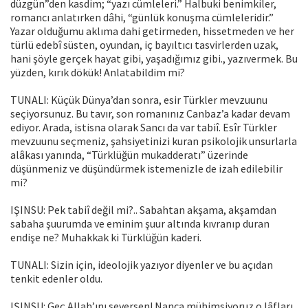
düzgün”den kasdim; “yazı cümleleri.” Halbuki benimkiler,
romancı anlatırken dâhi, “günlük konuş­ma cümleleridir.”
Yazar olduğumu aklıma dahi getirmeden, hissetmeden ve her
türlü edebî süsten, oyundan, iç bayıltıcı tasvirlerden uzak,
hani şöyle ger­çek hayat gibi, yaşadığımız gibi., yazıvermek. Bu
yüzden, kırık dökük! Anla­tabildim mi?
TUNALI: Küçük Dünya’dan sonra, esir Türkler mevzuunu
seçiyorsunuz. Bu tavır, son romanınız Canbaz’a kadar devam
ediyor. Arada, istisna olarak Sancı da var tabiî. Esîr Türkler
mevzuunu seçmeniz, şahsiyetinizi kuran psikolojik unsurlarla
alâkası yanında, “Türklüğün mukadderatı” üzerinde
düşünmeniz ve düşündürmek istemenizle de izah edilebilir
mi?
IŞINSU: Pek tabiî değil mi?.. Sabahtan akşama, akşamdan
sabaha şuurumda ve eminim şuur altında kıvranıp duran
endişe ne? Muhakkak ki Türklüğün kaderi.
TUNALI: Sizin için, ideolojik yazıyor diyenler ve bu açıdan
tenkit edenler oldu.
IŞINSU: Geç Allah’ını seversen! Nanca mühimsiyoruz o lâfları