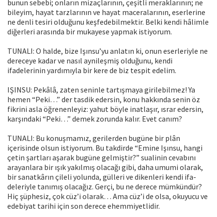
bunun sebebi; onların mizaçlarının, çeşitli meraklarının; ne
bileyim, hayat tarz­larının ve hayat maceralarının, eserlerine
ne denli tesiri olduğunu keşfedebilmektir. Belki kendi hâlimle
diğerleri arasında bir mukayese yapmak is­tiyorum.
TUNALI: O halde, bize Işınsu’yu anlatın ki, onun eserleriyle ne
derece­ye kadar ve nasıl aynileşmiş olduğunu, kendi
ifadelerinin yardımıyla bir kere de biz tespit edelim.
IŞINSU: Pekâlâ, zaten seninle tartışmaya girilebilmez! Ya
hemen “Peki…” der tasdik edersin, konu hakkında senin öz
fikrini asla öğrenenle­yiz: yahut böyle inatlaşır, ısrar edersin,
karşındaki “Peki…” demek zorunda kalır. Evet canım?
TUNALI: Bu konuşmamız, gerilerden bugüne bir plân
içerisinde olsun istiyorum. Bu takdirde “Emine Işınsu, hangi
çetin şartları aşarak bugüne gelmiştir?” sualinin cevabını
arayanlara bir ışık yakılmış olacağı gibi, daha umumi olarak,
bir sanatkârın çileli yolunda, gülleri ve dikenleri kendi ifa­
deleriyle tanımış olacağız. Gerçi, bu ne derece mümkündür?
Hiç şüphesiz, çok cüz’i olarak… Ama cüz’i de olsa, okuyucu ve
edebiyat tarihi için son derece ehemmiyetlidir.