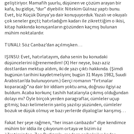
geliştiriyor. Mamafih şuurlu, düşünen ve çözüm arayan bir
kafa, bu gidişe, “dur” diyebilir. Nitekim Gülnaz yaptı bunu.
Evet, biz Küçük Dünya’ya dair konuşuyorduk. Yazalı ve okuyalı
çok seneler geçti; hatırladığım kadarı ile zikrettiğim o ikisi,
kitap hakkında konuşanların gözünden kaçmış bulunan
mühim noktalardır.
TUNALI: Söz Canbaz’dan açılmışken…
IŞINSU: Evet, hatırlatayım, daha senin bu konudaki
düşüncelerini öğ­renemedim! (X) Her neyse, bazı aziz
dostlardan mektup aldım, iki de yazı çıktı hakkında. (Şimdi
bugünün tarihini kaydetmeliyim; bugün 31 Mayıs 1982, Suudi
Arabistan’da bulunuyorum.) Gerçi romanın “fırtınalar
koparacağı”na dair bir iddiam yoktu ama, doğrusu ilgiyi az
buldum. Acaba korkunç tashih hatalarıyla çıkmış olduğundan
dolayı mı? Öyle birçok yerden parag­raflar, cümleler uçup
gitmiş; bazı kelimelerin yanlış yazılışı yüzünden, cüm­leler
bozuk ve düşük olmuş ve bazı yerlerde diyaloglar karışmış…
Fakat her şeye rağmen, “her insan canbazdır” diye kendimce
mühim bir iddia ile çıkı­yorum ortaya ve bizim öz