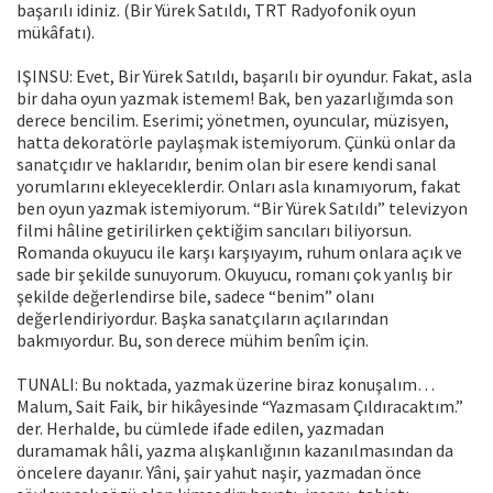
başarılı idiniz. (Bir Yürek Satıldı, TRT Radyofonik oyun
mükâfatı).
IŞINSU: Evet, Bir Yürek Satıldı, başarılı bir oyundur. Fakat, asla
bir daha oyun yazmak istemem! Bak, ben yazarlığımda son
derece bencilim. Ese­rimi; yönetmen, oyuncular, müzisyen,
hatta dekoratörle paylaşmak istemi­yorum. Çünkü onlar da
sanatçıdır ve haklarıdır, benim olan bir esere kendi sanal
yorumlarını ekleyeceklerdir. Onları asla kınamıyorum, fakat
ben oyun yazmak istemiyorum. “Bir Yürek Satıldı” televizyon
filmi hâline getirilirken çektiğim sancıları biliyorsun.
Romanda okuyucu ile karşı karşıyayım, ruhum onlara açık ve
sade bir şekilde sunuyorum. Okuyucu, romanı çok yanlış bir
şekilde değerlendirse bile, sadece “benim” olanı
değerlendiriyordur. Başka sanatçıların açılarından
bakmıyordur. Bu, son derece mühim benîm için.
TUNALI: Bu noktada, yazmak üzerine biraz konuşalım…
Malum, Sait Faik, bir hikâyesinde “Yazmasam Çıldıracaktım.”
der. Herhalde, bu cümlede ifade edilen, yazmadan
duramamak hâli, yazma alışkanlığının kazanılmasından da
öncelere dayanır. Yâni, şair yahut naşir, yazmadan önce