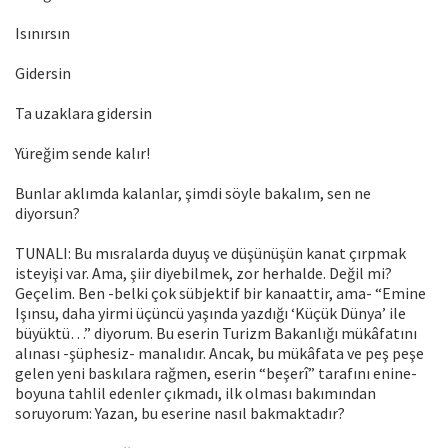
Isınırsın
Gidersin
Ta uzaklara gidersin
Yüreğim sende kalır!
Bunlar aklımda kalanlar, şimdi söyle bakalım, sen ne
diyorsun?
TUNALI: Bu mısralarda duyuş ve düşünüşün kanat çırpmak
isteyişi var. Ama, şiir diyebilmek, zor herhalde. Değil mi?
Geçelim. Ben -belki çok sübjektif bir kanaattir, ama- “Emine
Işınsu, daha yirmi üçüncü yaşında yazdığı ‘Küçük Dünya’ ile
büyüktü…” diyorum. Bu eserin Turizm Bakanlığı mükâfatını
alınası -şüphesiz- manalıdır. Ancak, bu mükâfata ve peş peşe
gelen yeni baskılara rağmen, eserin “beşerî” tarafını enine-
boyuna tahlil edenler çıkmadı, ilk olması bakımından
soruyorum: Yazan, bu eserine na­sıl bakmaktadır?