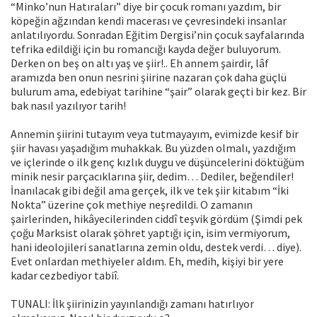
“Minko’nun Hatıraları” diye bir çocuk romanı yazdım, bir
köpeğin ağzından kendi macerası ve çevresindeki insanlar
anlatılıyordu. Sonradan Eğitim Dergisi’nin çocuk sayfalarında
tefrika edildiği için bu romancığı kayda değer buluyorum.
Derken on beş on altı yaş ve şiir!.. Eh annem şairdir, lâf
aramızda ben onun nesrini şiirine nazaran çok daha güçlü
bulurum ama, edebiyat tarihine “şair” olarak geçti bir kez. Bir
bak nasıl yazılıyor tarih!
Annemin şiirini tutayım veya tutmayayım, evimizde kesif bir
şiir havası yaşadığım muhakkak. Bu yüzden olmalı, yazdığım
ve içlerinde o ilk genç kızlık duygu ve düşüncelerini döktüğüm
minik nesir parçacıklarına şiir, dedim… Dediler, beğendiler!
İnanılacak gibi değil ama gerçek, ilk ve tek şiir kitabım “İki
Nokta” üzerine çok methiye neşredildi. O zamanın
şairlerinden, hikâyecilerinden ciddî teşvik gördüm (Şimdi pek
çoğu Marksist olarak şöhret yaptığı için, isim vermiyo­rum,
hani ideolojileri sanatlarına zemin oldu, destek verdi… diye).
Evet onlardan methiyeler aldım. Eh, medih, kişiyi bir yere
kadar cezbediyor tabiî.
TUNALI: İlk şiirinizin yayınlandığı zamanı hatırlıyor