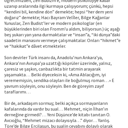
öğretimizden, Zen Budizm’e, modern psikolojiye kadar
uzanıp aralarında ilgi kurmaya çalışıyorum; çünkü, hepsi
“kendini bil, kendine dön” demekte; hepsi “her dem yeni
doğarız” demekte; Hacı Bayram Velîler, Bilge Kağanlar
Yunuslar, Zen Budist’ler ve modern psiko­loglar (en
büyüklerinden biri olan Fromm’u aldım, biliyorsun.) üç aşağı
beş yukarı yan yana durmaktalar ve “insan”a, “iki dünya”daki
saadetin manasını vermeye çalışmaktalar. Onları “hikmet”e
ve “hakikat”e dâvet etmekte­ler.
Son devirler Türk insanı da, Anadolu’nun Ankara’ya,
Ankara’nın Avrupa’ya uzattığı köprüler üzerinde, yalnız,
çaresiz ve şaşkın, canbazlıkta bir tatmin arayarak
yaşamakta… Belki diyeceksin ki, «Ama Ablacığım, iyi
verememişsin, sendika olayları ile boğulmuş roman…» E
yavrum söyleyin, onu söyleyin. Ben de göreyim zayıf
taraflarımı…
Bir de, arkadaşım sormuş; belki açıkça sormayanların
kafalarında da vardır bu sual… Mehmet, niçin İlhan’ın
derneğine girmedi?… Yeni Düşünce’de kitabı tanıtan O.
Avcıoğlu, “Mehmet mizacı dolayısıyla…” diyor… Yanlış.
Töre’de Bilge Ercilasun, bu sualin cevabını dolaylı olarak