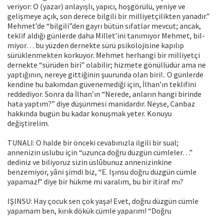
veriyor: O (yazar) anlayışlı, yapıcı, hoşgörülü, yeniye ve
gelişmeye açık, son derece bil­gili bir milliyetçilikten yanadır.”
Mehmet’de “bilgili”den gayrı bütün sıfatlar mevcut; ancak,
teklif aldığı günlerde daha Millet’ini tanımıyor Mehmet, bil­
miyor… bu yüzden dernekte sürü psikolojisine kapılıp
sürüklenmekten kor­kuyor. Mehmet herhangi bir milliyetçi
dernekte “sürüden biri” olabilir; hiz­mete gönüllüdür ama ne
yaptığının, nereye gittiğinin şuurunda olan biri!.. O günlerde
kendine hu bakımdan güvenemediği için, İlhan’ın teklifini
redde­diyor. Sonra da İlhan’ın “Nerede, anların hangi birinde
hata yaptım?” diye düşünmesi manidardır. Neyse, Canbaz
hakkında bugün bu kadar konuşmak yeter. Konuyu
değiştirelim.
TUNALI: O halde bir önceki cevabınızla ilgili bir sual;
annenizin üslubu için “uzunca doğru düzgün cümleler…”
dediniz ve biliyoruz sizin üslûbunuz annenizinkine
benzemiyor, yâni şimdi biz, “E. Işınsu doğru düzgün cümle
yapamaz!” diye bir hükme mi varalım, bu bir itiraf mı?
IŞINSU: Hay çocuk sen çok yaşa! Evet, doğru düzgün cümle
yapa­mam ben, kırık dökük cümle yaparım! “Doğru