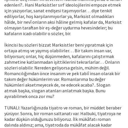
eden­leri?.. Hani Marksistler sırf ideolojilerini empoze etmek
için yazıyorlar, sa­nat endişesi taşımıyorlar… diye tenkit
ediliyorlar, hoş karşılanmıyorlar ya, Marksist olmadıkları
hâlde, bir nevî onların aksi hâline gelmiş kafalar da, Marksist
olmayan taraftan bir eş-değer uydurma hevesindeler; bu
kafaların icadı olabilir o sözler, bir.
İkincisi bu sözleri bizzat Marksistler beni yıprat­mak için
ortaya atmış ve yaymış olabilirler… Bir takım insan var,
biliyorsun; onlar, hiç düşünmeden, kafalarını çalıştırmak
zahmetine katlanmadan işit­tiklerini tekrarlarlar… Onların
sözleri olabilir. Nereden geliyorsa gelsin, mü­him değil.
Romancılığımdan önce insanım ve pek tabiî insan olarak bir
ta­kım değer hükümlerim var. Romanlarıma bu değer
hükümleri aksetmeye­cek de, ne edecek acaba?.. Slogan
atmak başka, slogan atanları anlatmak başka. Bunu
ayırabilmek onca zor mu?
TUNALI: Yazarlığınızda tiyatro ve roman, bir müddet beraber
yürüyor. Sonra, bir roman saltanatı var. Halbuki, tiyatroya ne
kadar düşkün olduğunuzu bili­yoruz. İlk mükâfatı roman
dalında aldınız; ama, tiyatroda da mükâfat alacak kadar