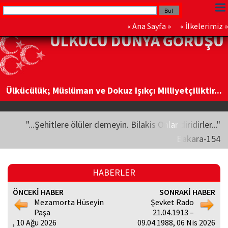
«
Ana Sayfa
» «
İlkelerimiz
»
ÜLKÜCÜ DÜNYA GÖRÜŞÜ
Ülkücülük; Müslüman ve Dokuz Işıkçı Milliyetçiliktir...
"...Şehitlere ölüler demeyin. Bilakis Onlar diridirler..."
Bakara-154
HABERLER
ÖNCEKİ HABER
SONRAKİ HABER
Mezamorta Hüseyin
Şevket Rado
Paşa
21.04.1913 –
, 10 Ağu 2026
09.04.1988, 06 Nis 2026