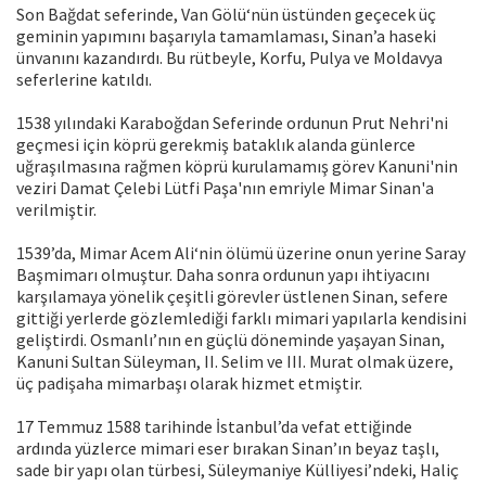
Son Bağdat seferinde, Van Gölü‘nün üstünden geçecek üç
geminin yapımını başarıyla tamamlaması, Sinan’a haseki
ünvanını kazandırdı. Bu rütbeyle, Korfu, Pulya ve Moldavya
seferlerine katıldı.
1538 yılındaki Karaboğdan Seferinde ordunun Prut Nehri'ni
geçmesi için köprü gerekmiş bataklık alanda günlerce
uğraşılmasına rağmen köprü kurulamamış görev Kanuni'nin
veziri Damat Çelebi Lütfi Paşa'nın emriyle Mimar Sinan'a
verilmiştir.
1539’da, Mimar Acem Ali‘nin ölümü üzerine onun yerine Saray
Başmimarı olmuştur. Daha sonra ordunun yapı ihtiyacını
karşılamaya yönelik çeşitli görevler üstlenen Sinan, sefere
gittiği yerlerde gözlemlediği farklı mimari yapılarla kendisini
geliştirdi. Osmanlı’nın en güçlü döneminde yaşayan Sinan,
Kanuni Sultan Süleyman, II. Selim ve III. Murat olmak üzere,
üç padişaha mimarbaşı olarak hizmet etmiştir.
17 Temmuz 1588 tarihinde İstanbul’da vefat ettiğinde
ardında yüzlerce mimari eser bırakan Sinan’ın beyaz taşlı,
sade bir yapı olan türbesi, Süleymaniye Külliyesi’ndeki, Haliç