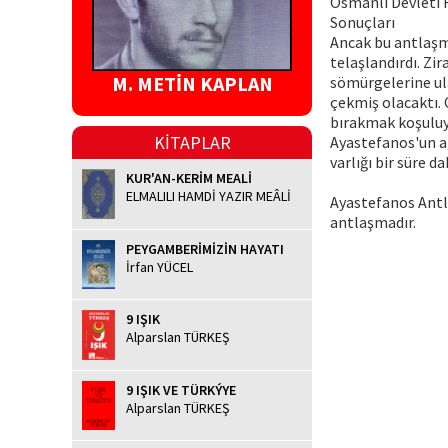
Osmanlı Devleti R
Sonuçları
Ancak bu antlaşm
telaşlandırdı. Zir
M. METİN KAPLAN
sömürgelerine ul
çekmiş olacaktı. 
bırakmak koşuluyl
KİTAPLAR
Ayastefanos'un ağ
varlığı bir süre d
KUR'AN-KERİM MEALİ
ELMALILI HAMDİ YAZIR MEÂLİ
Ayastefanos Antl
antlaşmadır.
PEYGAMBERİMİZİN HAYATI
İrfan YÜCEL
9 IŞIK
Alparslan TÜRKEŞ
9 IŞIK VE TÜRKÝYE
Alparslan TÜRKEŞ