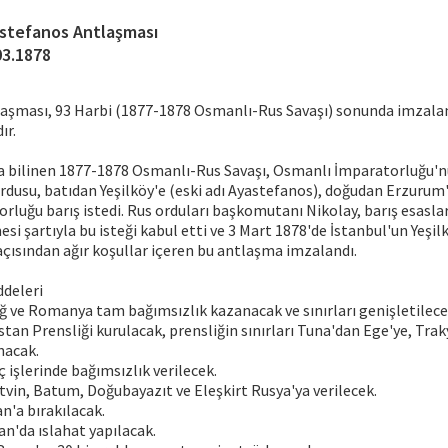
stefanos Antlaşması
03.1878
aşması, 93 Harbi (1877-1878 Osmanlı-Rus Savaşı) sonunda imzala
ır.
da bilinen 1877-1878 Osmanlı-Rus Savaşı, Osmanlı İmparatorluğu'nu
rdusu, batıdan Yeşilköy'e (eski adı Ayastefanos), doğudan Erzurum'
luğu barış istedi. Rus orduları başkomutanı Nikolay, barış esasl
esi şartıyla bu isteği kabul etti ve 3 Mart 1878'de İstanbul'un Yeşi
çısından ağır koşullar içeren bu antlaşma imzalandı.
deleri
ğ ve Romanya tam bağımsızlık kazanacak ve sınırları genişletilece
stan Prensliği kurulacak, prensliğin sınırları Tuna'dan Ege'ye, Tra
nacak.
 işlerinde bağımsızlık verilecek.
tvin, Batum, Doğubayazıt ve Eleşkirt Rusya'ya verilecek.
n'a bırakılacak.
an'da ıslahat yapılacak.