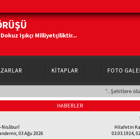
ÖRÜŞÜ
kuz Işıkçı Milliyetçiliktir...
AZARLAR
KİTAPLAR
FOTO GALE
"...Şehitlere öl
HABERLER
-Nisâburî
Hilafetin Ka
andemir, 03 Ağu 2026
03.03.1924, 0