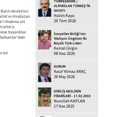
TÜRKEŞNAME /
ALPARSLAN TÜRKEŞ’İN
HAYATI
atılı devletleri
Halim Kaya
allık'ın Hindistan
20 Tem 2026
i ilhakına set
Krallık'a
eye başardılar.
Sovyetler Birliği'nin
 Balkanlar'daki
Yıkılışını Öngören İki
Büyük Türk Lideri
Kemal Girgin
n bir
08 Haz 2026
DURUM
Yusuf Yılmaz ARAÇ
26 May 2026
DİRİLİŞ NESLİNİN
FİRARÎLERİ - 17.02.2010
Nurullah KAPLAN
17 Kas 2025