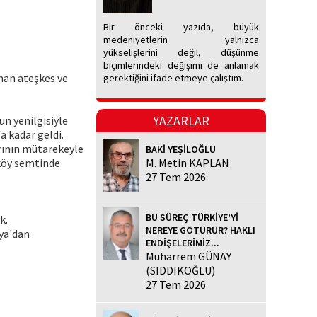
Bir önceki yazıda, büyük
medeniyetlerin yalnızca
yükselişlerini değil, düşünme
biçimlerindeki değişimi de anlamak
nan ateşkes ve
gerektiğini ifade etmeye çalıştım.
YAZARLAR
n yenilgisiyle
a kadar geldi.
arının mütarekeyle
BAKİ YEŞİLOĞLU
lköy semtinde
M. Metin KAPLAN
27 Tem 2026
BU SÜREÇ TÜRKİYE’Yİ
k.
NEREYE GÖTÜRÜR? HAKLI
kya'dan
ENDİŞELERİMİZ...
Muharrem GÜNAY
(SIDDIKOĞLU)
27 Tem 2026