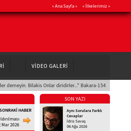
«
Ana Sayfa
» «
İlkelerimiz
»
Rİ
VİDEO GALERİ
üler demeyin. Bilakis Onlar diridirler..." Bakara-154
SON YAZI
SONRAKİ HABER
Aynı Sorulara Farklı
Cevaplar
ldırılması
İdris Savaş
2 Mar 2026
06 Ağu 2026