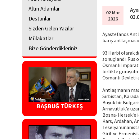
Altın Adamlar
Aya
02 Mar
03.
Destanlar
2026
Sizden Gelen Yazılar
Ayastefanos Antl
Mülakatlar
barış antlaşmasıd
Bize Gönderdikleriniz
93 Harbi olarak 
sonuçlandı. Rus o
Osmanlı İmparator
birlikte görüşülm
Osmanlı Devleti a
Antlaşmanın mad
Sırbistan, Karada
Büyük bir Bulgari
BAŞBUĞ TÜRKEŞ
Arnavutluk'a uza
Bosna-Hersek'e iç
Kars, Ardahan, Ar
Teselya Yunanista
Girit ve Ermenist