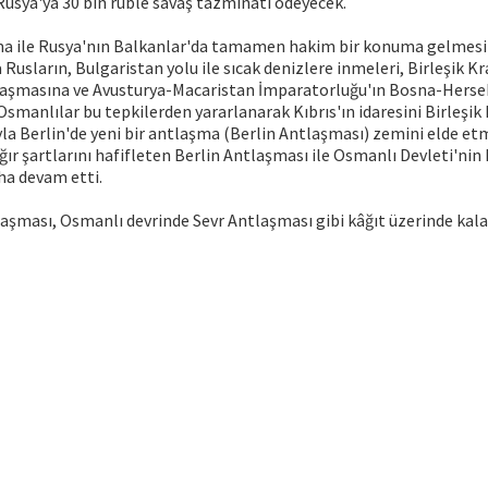
usya'ya 30 bin ruble savaş tazminatı ödeyecek.
a ile Rusya'nın Balkanlar'da tamamen hakim bir konuma gelmesi B
a Rusların, Bulgaristan yolu ile sıcak denizlere inmeleri, Birleşik Kr
aşmasına ve Avusturya-Macaristan İmparatorluğu'ın Bosna-Hersek'
Osmanlılar bu tepkilerden yararlanarak Kıbrıs'ın idaresini Birleşik 
a Berlin'de yeni bir antlaşma (Berlin Antlaşması) zemini elde etm
ır şartlarını hafifleten Berlin Antlaşması ile Osmanlı Devleti'nin
aha devam etti.
aşması, Osmanlı devrinde Sevr Antlaşması gibi kâğıt üzerinde kala