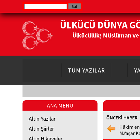
ÜLKÜCÜ DÜNYA G
Ülkücülük; Müslüman ve Do
TÜM YAZILAR
Y
ANA MENÜ
ÖNCEKİ HABER
Altın Yazılar
Hâkim en
Altın Şiirler
M.Yaşar K
Altın Hikayeler