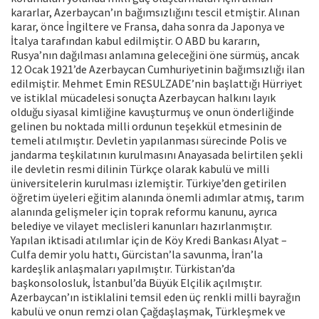
kararlar, Azerbaycan’ın bağımsızlığını tescil etmiştir. Alınan
karar, önce İngiltere ve Fransa, daha sonra da Japonya ve
İtalya tarafından kabul edilmiştir. O ABD bu kararın,
Rusya’nın dağılması anlamına geleceğini öne sürmüş, ancak
12 Ocak 1921’de Azerbaycan Cumhuriyetinin bağımsızlığı ilan
edilmiştir. Mehmet Emin RESULZADE’nin başlattığı Hürriyet
ve istiklal mücadelesi sonuçta Azerbaycan halkını layık
olduğu siyasal kimliğine kavuşturmuş ve onun önderliğinde
gelinen bu noktada milli ordunun teşekkül etmesinin de
temeli atılmıştır. Devletin yapılanması sürecinde Polis ve
jandarma teşkilatının kurulmasını Anayasada belirtilen şekli
ile devletin resmi dilinin Türkçe olarak kabulü ve milli
üniversitelerin kurulması izlemiştir. Türkiye’den getirilen
öğretim üyeleri eğitim alanında önemli adımlar atmış, tarım
alanında gelişmeler için toprak reformu kanunu, ayrıca
belediye ve vilayet meclisleri kanunları hazırlanmıştır.
Yapılan iktisadi atılımlar için de Köy Kredi Bankası Alyat –
Culfa demir yolu hattı, Gürcistan’la savunma, İran’la
kardeşlik anlaşmaları yapılmıştır. Türkistan’da
başkonsolosluk, İstanbul’da Büyük Elçilik açılmıştır.
Azerbaycan’ın istiklalini temsil eden üç renkli milli bayrağın
kabulü ve onun remzi olan Çağdaşlaşmak, Türkleşmek ve