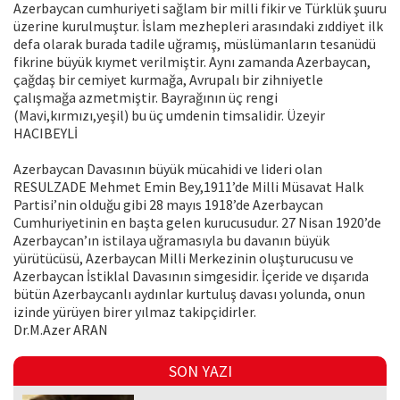
Azerbaycan cumhuriyeti sağlam bir milli fikir ve Türklük şuuru
üzerine kurulmuştur. İslam mezhepleri arasındaki zıddiyet ilk
defa olarak burada tadile uğramış, müslümanların tesanüdü
fikrine büyük kıymet verilmiştir. Aynı zamanda Azerbaycan,
çağdaş bir cemiyet kurmağa, Avrupalı bir zihniyetle
çalışmağa azmetmiştir. Bayrağının üç rengi
(Mavi,kırmızı,yeşil) bu üç umdenin timsalidir. Üzeyir
HACIBEYLİ
Azerbaycan Davasının büyük mücahidi ve lideri olan
RESULZADE Mehmet Emin Bey,1911’de Milli Müsavat Halk
Partisi’nin olduğu gibi 28 mayıs 1918’de Azerbaycan
Cumhuriyetinin en başta gelen kurucusudur. 27 Nisan 1920’de
Azerbaycan’ın istilaya uğramasıyla bu davanın büyük
yürütücüsü, Azerbaycan Milli Merkezinin oluşturucusu ve
Azerbaycan İstiklal Davasının simgesidir. İçeride ve dışarıda
bütün Azerbaycanlı aydınlar kurtuluş davası yolunda, onun
izinde yürüyen birer yılmaz takipçidirler.
Dr.M.Azer ARAN
SON YAZI