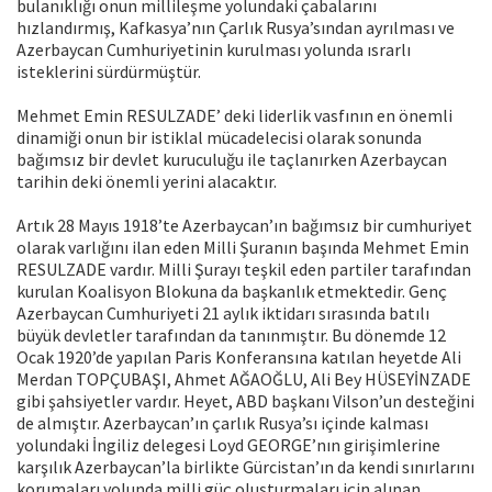
bulanıklığı onun millileşme yolundaki çabalarını
hızlandırmış, Kafkasya’nın Çarlık Rusya’sından ayrılması ve
Azerbaycan Cumhuriyetinin kurulması yolunda ısrarlı
isteklerini sürdürmüştür.
Mehmet Emin RESULZADE’ deki liderlik vasfının en önemli
dinamiği onun bir istiklal mücadelecisi olarak sonunda
bağımsız bir devlet kuruculuğu ile taçlanırken Azerbaycan
tarihin deki önemli yerini alacaktır.
Artık 28 Mayıs 1918’te Azerbaycan’ın bağımsız bir cumhuriyet
olarak varlığını ilan eden Milli Şuranın başında Mehmet Emin
RESULZADE vardır. Milli Şurayı teşkil eden partiler tarafından
kurulan Koalisyon Blokuna da başkanlık etmektedir. Genç
Azerbaycan Cumhuriyeti 21 aylık iktidarı sırasında batılı
büyük devletler tarafından da tanınmıştır. Bu dönemde 12
Ocak 1920’de yapılan Paris Konferansına katılan heyetde Ali
Merdan TOPÇUBAŞI, Ahmet AĞAOĞLU, Ali Bey HÜSEYİNZADE
gibi şahsiyetler vardır. Heyet, ABD başkanı Vilson’un desteğini
de almıştır. Azerbaycan’ın çarlık Rusya’sı içinde kalması
yolundaki İngiliz delegesi Loyd GEORGE’nın girişimlerine
karşılık Azerbaycan’la birlikte Gürcistan’ın da kendi sınırlarını
korumaları yolunda milli güç oluşturmaları için alınan