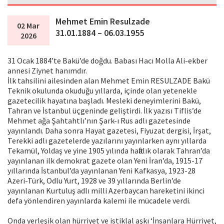
Mehmet Emin Resulzade
02 Mar
31.01.1884 – 06.03.1955
2026
31 Ocak 1884’te Bakü’de doğdu. Babası Hacı Molla Ali-ekber
annesi Ziynet hanımdır.
İlk tahsilini ailesinden alan Mehmet Emin RESULZADE Bakü
Teknik okulunda okuduğu yıllarda, içinde olan yetenekle
gazetecilik hayatına başladı. Mesleki deneyimlerini Bakü,
Tahran ve İstanbul üçgeninde geliştirdi. İlk yazısı Tiflis’de
Mehmet ağa Şahtahtlı’nın Şark-ı Rus adlı gazetesinde
yayınlandı. Daha sonra Hayat gazetesi, Fiyuzat dergisi, İrşat,
Terekki adlı gazetelerde yazılarını yayınlarken aynı yıllarda
Tekamül, Yoldaş ve yine 1905 yılında haftalık olarak Tahran’da
yayınlanan ilk demokrat gazete olan Yeni İran’da, 1915-17
yıllarında İstanbul’da yayınlanan Yeni Kafkasya, 1923-28
Azeri-Türk, Odlu Yurt, 1928 ve 39 yıllarında Berlin’de
yayınlanan Kurtuluş adlı milli Azerbaycan hareketini ikinci
defa yönlendiren yayınlarda kalemi ile mücadele verdi.
Onda yerleşik olan hürriyet ve istiklal aşkı ‘İnsanlara Hürriyet,