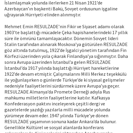
İslamlaşmak yolunda ilerlerken 21 Nisan 1921’de
Azerbaycan’ın başkenti Bakü, Sovyet ordusunun işgaline
uğrayarak Hürriyeti elinden alınmıştır.
Mehmet Emin RESULZADE’nin Fikir ve Siyaset adamı olarak
1903’te başlattığı mücadele Çeka hapishanelerindeki 17 yıllık
süre ile ömrünü tamamlayacaktır. Dönemin Sovyet lideri
Stalin tarafından alınarak Moskova’ya götürülen RESULZADE
göz altında tutulmuş, 1922’de İşgalci yönetim tarafından Fin
Körfezi üzerinden yola çıkarak Finlandiya’ya sığınmıştır. Daha
sonra Avrupa üzerinden İstanbul’a gelen RESULZADE
İstanbul’da 1917 yılında başlattığı Hürriyet hareketlerine
1922’de devam etmiştir. Çalışmalarını Milli Merkez teşekkülü
ile yoğunlaşırken o günlerde Türkiye’de ki siyasal gelişmeler
nedeniyle faaliyetlerini sürdürmek üzere Avrupa’ya geçer.
RESULZADE Almanya’da Promete Derneği adıyla Rus
mahkumu milletlerin faaliyetlerine katılır. Kafkasya
Konfederasyon paktını inceleyerek çeşitli dergi ve
gazetelerde yazdığı yazılarla milli mücadele yolunda
yürümeye devam eder. 1947 yılında Türkiye’ye dönen
RESULZADE yaşamının sonuna kadar Ankara’da bulunur.
Genellikle Kültürel ve sosyal alanlarda konferans