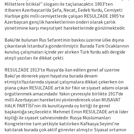
Milletlere İstiklal’’ sloganı ile taçlanacaktır. 1903’ten
itibaren Azerbaycan’da Şefa, Necat, Eedeb Yurdu, Cemiyeti
Harbiye gibi milli cemiyetlerde çalışan RESULZADE 1905’te
Azerbaycan gençlik hareketlerinin önderi olarak çarlık
yönetimine karşı meşrutiyet hareketlerinde görülmektedir.
Bakü’de bulunan Rus Sefaretinin baskısı üzerine ülke dışına
çıkarılarak İstanbul’a gönderilmiştir. Burada Türk Ocaklarının
kuruluş çalışmaları içinde yer alırken Türk Yurdu adlı dergide
ateşli yazıları ile dikkat çekti.
RESULZADE 1913’te Rusya’da ilan edilen genel af üzerine
Bakü’ye dönerek yayın hayatına burada devam
etmiştir.Yazılarında siyasal çalışmalara dikkat çekerken ön
plana çıkan RESULZADE artık bir fikir ve siyaset adamı olarak
örgütlenmek amacındadır. Yakın çevresiyle birlikte 1917’de
milli Azerbaycan hareketini yönlendirecek olan MUSAVAT
HALK PARTİSİ’nin ilk kurultayında oy birliği ile genel
başkanlığa seçilecektir. Mehmet Emin RESULZADE artık lider
kişiliği ile siyaset sahnesindedir. Rusya Müslümanları
Kongrelerine tam yetkiyle katılırken Kafkasya Seyimi’ne
katılarak burada çok aktif görevler almıştır. Siyasal ortamın