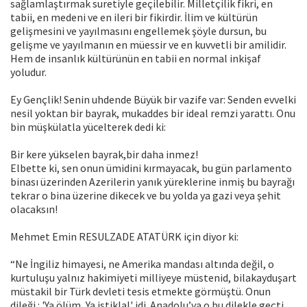
sağlamlaştırmak suretiyle geçilebilir. Milletçilik fikri, en
tabii, en medeni ve en ileri bir fikirdir. İlim ve kültürün
gelişmesini ve yayılmasını engellemek şöyle dursun, bu
gelişme ve yayılmanın en müessir ve en kuvvetli bir amilidir.
Hem de insanlık kültürünün en tabii en normal inkişaf
yoludur.
Ey Gençlik! Senin uhdende Büyük bir vazife var: Senden evvelki
nesil yoktan bir bayrak, mukaddes bir ideal remzi yarattı. Onu
bin müşkülatla yücelterek dedi ki:
Bir kere yükselen bayrak,bir daha inmez!
Elbette ki, sen onun ümidini kırmayacak, bu gün parlamento
binası üzerinden Azerilerin yanık yüreklerine inmiş bu bayrağı
tekrar o bina üzerine dikecek ve bu yolda ya gazi veya şehit
olacaksın!
Mehmet Emin RESULZADE ATATÜRK için diyor ki:
“Ne İngiliz himayesi, ne Amerika mandası altında değil, o
kurtuluşu yalnız hakimiyeti milliyeye müstenid, bilakayduşart
müstakil bir Türk devleti tesis etmekte görmüştü. Onun
dileği : 'Ya ölüm, Ya istiklal' idi. Anadolu’ya o bu dilekle geçti,