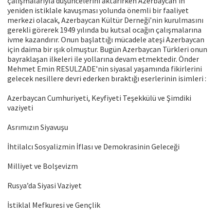
çalışmalarıyla düşüncelerini aktarırken Azerbaycan’ın
yeniden istiklale kavuşması yolunda önemli bir faaliyet
merkezi olacak, Azerbaycan Kültür Derneği’nin kurulmasını
gerekli görerek 1949 yılında bu kutsal ocağın çalışmalarına
ivme kazandırır. Onun başlattığı mücadele ateşi Azerbaycan
için daima bir ışık olmuştur. Bugün Azerbaycan Türkleri onun
bayraklaşan ilkeleri ile yollarına devam etmektedir. Önder
Mehmet Emin RESULZADE’nin siyasal yaşamında fikirlerini
gelecek nesillere devri ederken bıraktığı eserlerinin isimleri :
Azerbaycan Cumhuriyeti, Keyfiyeti Teşekkülü ve Şimdiki
vaziyeti
Asrımızın Siyavuşu
İhtilalcı Sosyalizmin İflası ve Demokrasinin Geleceği
Milliyet ve Bolşevizm
Rusya’da Siyasi Vaziyet
İstiklal Mefkuresi ve Gençlik