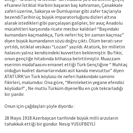
efsanevi İstiklal Harbini başaran baş kahraman, Çanakkale
zaferi üzerine, Sakarya ve Dumlupınar gibi zafer taçlarıyla
bezendi.Tarihin üç büyük imparatorluğunu dizleri altına
alarak istedikleri gibi parçalayan galipler, bir avuç Anadolu
mücahitleri karşısında ricate mecbur kaldılar! “Başındaki
kumandanı kaçmadıkça, Türk neferi hiç bir zaman kaçmaz”
diyen büyük kumandanın sözü doğru çıktı. Ölüm beratı sevr
yırtıldı, istiklal vesikası “Lozan” yazıldı. Atatürk, bir milletin
halasını yalnız kendisindeki kuvvetten beklemiştir. Bu fikir,
onun gençliğe hitabında bilhassa belirtilmiştir. Muazzam
eserinin müdafaasını emanet ettiği Türk Gençliğine “ Muhtaç
olduğun kudret damarlarındaki asil kanda mevcuttur” diyen
ATATÜRK’ün Türk köylüsü ile neferi hakkındaki samimi
fikirleri, malumdur. Ona göre, “Memleketin yegane efendisi
köylüdür!” , Ne mutlu Türküm diyene!Bu en çok tekrarladığı
bir şiardır.
Onun için çağdaşları şöyle diyordu :
28 Mayıs 1918 Azerbaycan tarihinde büyük milli arzuların
tahakkuk ettiği bir gündür. Nesip YUSUFBEYLİ