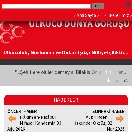
«
Ana Sayfa
» «
İlkelerimiz
»
ÜLKÜCÜ DÜNYA GÖRÜŞÜ
Ülkücülük; Müslüman ve Dokuz Işıkçı Milliyetçiliktir...
"...Şehitlere ölüler demeyin. Bilakis Onlar diridirler..."
Bakara-154
HABERLER
ÖNCEKİ HABER
SONRAKİ HABER
Hâkim en-Nisâburî
Al birinden…
M.Yaşar Kandemir, 03
İskender Öksüz, 02
Ağu 2026
Mar 2026