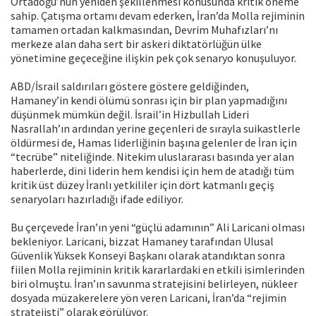
Ortadoğu’nun yeniden şekillenmesi konusunda kritik öneme
sahip. Çatışma ortamı devam ederken, İran’da Molla rejiminin
tamamen ortadan kalkmasından, Devrim Muhafızları’nı
merkeze alan daha sert bir askeri diktatörlüğün ülke
yönetimine geçeceğine ilişkin pek çok senaryo konuşuluyor.
ABD/İsrail saldırıları göstere göstere geldiğinden,
Hamaney’in kendi ölümü sonrası için bir plan yapmadığını
düşünmek mümkün değil. İsrail’in Hizbullah Lideri
Nasrallah’ın ardından yerine geçenleri de sırayla suikastlerle
öldürmesi de, Hamas liderliğinin başına gelenler de İran için
“tecrübe” niteliğinde. Nitekim uluslararası basında yer alan
haberlerde, dini liderin hem kendisi için hem de atadığı tüm
kritik üst düzey İranlı yetkililer için dört katmanlı geçiş
senaryoları hazırladığı ifade ediliyor.
Bu çerçevede İran’ın yeni “güçlü adamının” Ali Laricani olması
bekleniyor. Laricani, bizzat Hamaney tarafından Ulusal
Güvenlik Yüksek Konseyi Başkanı olarak atandıktan sonra
fiilen Molla rejiminin kritik kararlardaki en etkili isimlerinden
biri olmuştu. İran’ın savunma stratejisini belirleyen, nükleer
dosyada müzakerelere yön veren Laricani, İran’da “rejimin
stratejisti” olarak görülüyor.