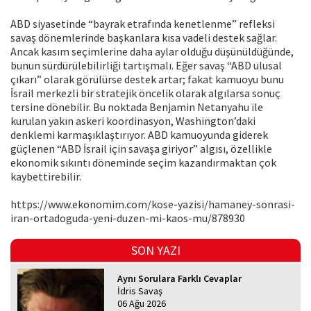
ABD siyasetinde “bayrak etrafında kenetlenme” refleksi
savaş dönemlerinde başkanlara kısa vadeli destek sağlar.
Ancak kasım seçimlerine daha aylar olduğu düşünüldüğünde,
bunun sürdürülebilirliği tartışmalı. Eğer savaş “ABD ulusal
çıkarı” olarak görülürse destek artar; fakat kamuoyu bunu
İsrail merkezli bir stratejik öncelik olarak algılarsa sonuç
tersine dönebilir. Bu noktada Benjamin Netanyahu ile
kurulan yakın askeri koordinasyon, Washington’daki
denklemi karmaşıklaştırıyor. ABD kamuoyunda giderek
güçlenen “ABD İsrail için savaşa giriyor” algısı, özellikle
ekonomik sıkıntı döneminde seçim kazandırmaktan çok
kaybettirebilir.
https://www.ekonomim.com/kose-yazisi/hamaney-sonrasi-
iran-ortadoguda-yeni-duzen-mi-kaos-mu/878930
SON YAZI
Aynı Sorulara Farklı Cevaplar
İdris Savaş
06 Ağu 2026