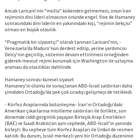
Ancak Laricani’nin “molla” kökenden gelmemesi, onun İran
rejiminin dini lideri olmasının önünde engel. Yine de Hamaney
sonrasındaki dini liderin en yakınındaki kişi, “rejimin bekçisi”
olması en büyük olasılık.
“Pragmatik bir siyasetçi” olarak tanınan Laricani’nin, -
Venezuela’da Maduro’nun derdest edilip, yerine yardımcısı
Delcy’nin geçirilip, sistemin devam ettirilmesi örneğinden
giderek-mevcut rejimi korumak için Washington ile uzlaşma
araması da olasılıklar dahilinde.
Hamaney sonrası küresel siyaset
Hamaney’in ölümü ile sonuçlanan ABD-İsrail saldırıları daha
şimdiden Ortadoğu’da pek çok sıradışı gelişmeyi de tetikledi.
- Körfez Araplarında bütünleşme- İran’ın Ortadoğu’daki
Amerikan çıkarlarına misilleme saldırıları ile birlikte, son
dönemde ciddi gerginlik yaşayan Birleşik Arap Emirlikleri
(BAE) ve Suudi Arabistan aynı cephede, ABD-İsrail’in yanında
birleşti. Bu cepheye tüm Körfez Arapları ile Ürdün de resmen
katıldı. Bu durum, İsrail merkezli yeni bir Ortadoğu düzeninin