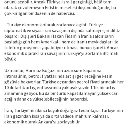
önünü açabilir. Ancak Türkiye-İsrail gerginliği, hâlâ tam
olarak çözülemeyen Filistin meselesi düşünüldüğünde, bu
çok kırılgan bir düzenin de habercisi.
- Türkiye ekonomik olarak zorlanacak gibi- Türkiye
diplomatik ve siyasi İran savaşının dışında kalmayı -şimdilik-
başardı. Dışişleri Bakanı Hakan Fidan’ın İran’a saldırıların
başladığı gün hem Amerikalı, hem de İranlı mevkidaşları ile
telefon görüşmesi yapabiliyor olması, bunun işareti. Ancak
ekonomik olarak İran savaşının Türkiye’yi zorlama ihtimali
büyük.
Uzmanlar, Hürmüz Boğazı’nın uzun süre kapanma
ihtimalinin, petrol fiyatlarında artışı getireceğine kesin
gözüyle bakıyorlar. Türkiye açısından petrol fiyatlarındaki her
10 dolarlık artış, enflasyonda yaklaşık yüzde 1’lik bir artış
anlamına geliyor. Bu da bir türlü kapatılamayan yüksek cari
açığın daha da yükselebileceğinin habercisi.
İran, Türkiye’nin ikinci büyük doğalgaz tedarikçisi. Türkiye’nin
İran gazından kısa ya da orta vadede mahrum kalması,
ekonomik olarak Ankara’yı zorlayabilir.