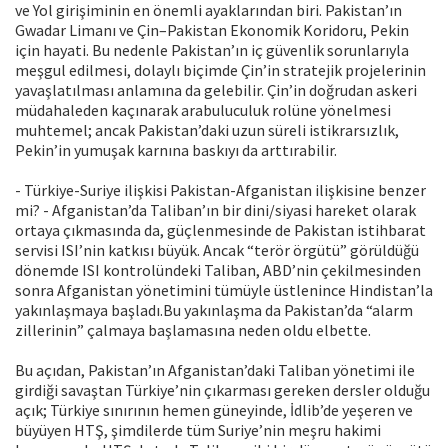
ve Yol girişiminin en önemli ayaklarından biri. Pakistan’ın
Gwadar Limanı ve Çin–Pakistan Ekonomik Koridoru, Pekin
için hayati. Bu nedenle Pakistan’ın iç güvenlik sorunlarıyla
meşgul edilmesi, dolaylı biçimde Çin’in stratejik projelerinin
yavaşlatılması anlamına da gelebilir. Çin’in doğrudan askeri
müdahaleden kaçınarak arabuluculuk rolüne yönelmesi
muhtemel; ancak Pakistan’daki uzun süreli istikrarsızlık,
Pekin’in yumuşak karnına baskıyı da arttırabilir.
- Türkiye-Suriye ilişkisi Pakistan-Afganistan ilişkisine benzer
mi? - Afganistan’da Taliban’ın bir dini/siyasi hareket olarak
ortaya çıkmasında da, güçlenmesinde de Pakistan istihbarat
servisi ISI’nin katkısı büyük. Ancak “terör örgütü” görüldüğü
dönemde ISI kontrolündeki Taliban, ABD’nin çekilmesinden
sonra Afganistan yönetimini tümüyle üstlenince Hindistan’la
yakınlaşmaya başladı.Bu yakınlaşma da Pakistan’da “alarm
zillerinin” çalmaya başlamasına neden oldu elbette.
Bu açıdan, Pakistan’ın Afganistan’daki Taliban yönetimi ile
girdiği savaştan Türkiye’nin çıkarması gereken dersler olduğu
açık; Türkiye sınırının hemen güneyinde, İdlib’de yeşeren ve
büyüyen HTŞ, şimdilerde tüm Suriye’nin meşru hakimi