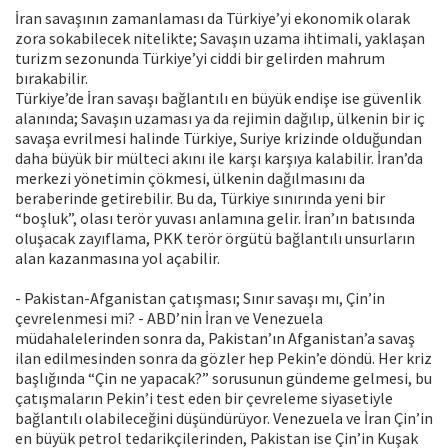
İran savaşının zamanlaması da Türkiye’yi ekonomik olarak
zora sokabilecek nitelikte; Savaşın uzama ihtimali, yaklaşan
turizm sezonunda Türkiye’yi ciddi bir gelirden mahrum
bırakabilir.
Türkiye’de İran savaşı bağlantılı en büyük endişe ise güvenlik
alanında; Savaşın uzaması ya da rejimin dağılıp, ülkenin bir iç
savaşa evrilmesi halinde Türkiye, Suriye krizinde olduğundan
daha büyük bir mülteci akını ile karşı karşıya kalabilir. İran’da
merkezi yönetimin çökmesi, ülkenin dağılmasını da
beraberinde getirebilir. Bu da, Türkiye sınırında yeni bir
“boşluk”, olası terör yuvası anlamına gelir. İran’ın batısında
oluşacak zayıflama, PKK terör örgütü bağlantılı unsurların
alan kazanmasına yol açabilir.
- Pakistan-Afganistan çatışması; Sınır savaşı mı, Çin’in
çevrelenmesi mi? - ABD’nin İran ve Venezuela
müdahalelerinden sonra da, Pakistan’ın Afganistan’a savaş
ilan edilmesinden sonra da gözler hep Pekin’e döndü. Her kriz
başlığında “Çin ne yapacak?” sorusunun gündeme gelmesi, bu
çatışmaların Pekin’i test eden bir çevreleme siyasetiyle
bağlantılı olabileceğini düşündürüyor. Venezuela ve İran Çin’in
en büyük petrol tedarikçilerinden, Pakistan ise Çin’in Kuşak