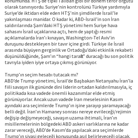
konumunda. HTŞ de tıpkı Taliban gibi bir dönem terör örgütü
olarak tanınıyordu. Suriye’nin kontrolünü Türkiye yardımıyla
Suriye’de iktidarı elde eden HTŞ’nin şimdilerde İsrail’le
yakınlaşması manidar. O kadar ki, ABD-İsrail’in son İran
saldırılarında Şam’daki HTŞ yönetimi hem Suriye hava
sahasını İsrail uçaklarına açtı, hem de yaptığı resmi
açıklamalarda İran’ı kınayan, Washington-Tel Aviv’in
duruşunu destekleyen bir tavır içine girdi. Türkiye ile İsrail
arasında büyüyen gerginlik ve Ortadoğu’daki etkinlik rekabeti
düşünüldüğünde, Şam’ın “hangi tarafta” duracağı bu son politik
tavrıyla iyiden iyiye ortaya çıkmış görünüyor.
Trump’ın seçim hesabı tutacak mı?
ABD’de Trump yönetimi, İsrail’de Başbakan Netanyahu İran’la
fiili savaşın ilk gününde dini liderin ortadan kaldırılmasıyla, iç
politikada kısa vadede önemli kazanımlar elde etmiş
görünüyorlar. Ancak uzun vadede İran meselesinin Kasım
ayındaki ara seçimlerde Trump’ın işine yarayıp yaramayacağı
belli değil. İran’ın Hamaney sonrası nereye evrileceği/rejimin
değişip değişmeyeceği, savaşın uzama ihtimali, İran’ın
misillemelerinin bölgedeki ABD askeri varlıklarına ne kadar
zarar vereceği, ABD’de Kasım’da yapılacak ara seçimlerde
Trump’ın siyasi geleceği konusunda asıl belirleyeceği olacak.