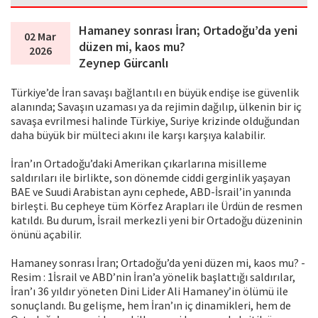
Hamaney sonrası İran; Ortadoğu’da yeni
02 Mar
düzen mi, kaos mu?
2026
Zeynep Gürcanlı
Türkiye’de İran savaşı bağlantılı en büyük endişe ise güvenlik
alanında; Savaşın uzaması ya da rejimin dağılıp, ülkenin bir iç
savaşa evrilmesi halinde Türkiye, Suriye krizinde olduğundan
daha büyük bir mülteci akını ile karşı karşıya kalabilir.
İran’ın Ortadoğu’daki Amerikan çıkarlarına misilleme
saldırıları ile birlikte, son dönemde ciddi gerginlik yaşayan
BAE ve Suudi Arabistan aynı cephede, ABD-İsrail’in yanında
birleşti. Bu cepheye tüm Körfez Arapları ile Ürdün de resmen
katıldı. Bu durum, İsrail merkezli yeni bir Ortadoğu düzeninin
önünü açabilir.
Hamaney sonrası İran; Ortadoğu’da yeni düzen mi, kaos mu? -
Resim : 1İsrail ve ABD’nin İran’a yönelik başlattığı saldırılar,
İran’ı 36 yıldır yöneten Dini Lider Ali Hamaney’in ölümü ile
sonuçlandı. Bu gelişme, hem İran’ın iç dinamikleri, hem de