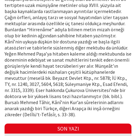
tertipten uzak münşiyâne metinler olup XVIII. yüzyıla ait
başka kaynaklarda rastlanmayan ayrıntılar içermektedir.
Çağın örfleri, anlayış tarzı ve sosyal hayatından izler taşıyan
mektuplar arasında özellikle üç tanesi oldukça meşhurdur.
Bunlardan “Hirrenâme” adıyla bilinen metin mizah örneği
olup bir kedinin ağzından sahibine hitaben yazılmıştır.
Kânî’nin uykuya düşkün bir dostuna yazdığı ve başla ilgili
atasözleri ve tabirlerle süslenmiş diğer mektubu da ünlüdür.
Yeğen Mehmed Paşa’ya hitaben kaleme aldığı mektubunda ise
döneminin edebiyat ve sanat muhitlerini tenkit eden önemli
görüşleriyle kendi hayat tecrübeleri yer alır. Münşeât’ın
değişik hacimlerdeki nüshaları çeşitli kütüphanelerde
mevcuttur (meselâ bk. Beyazıt Devlet Ktp., nr. 5878; İÜ Ktp.,
TY, nr. 1240, 3027, 5604, 5618; Süleymaniye Ktp., Esad Efendi,
nr. 3315, 3339). Eser hakkında Çukurova Üniversitesi’nde bir
doktora ve bir yüksek lisans tezi hazırlanmıştır (bk. bibl.).
Bursalı Mehmed Tâhir, Kânî’nin Kur’an sûrelerinin adlarını
anarak yazdığı biri Türkçe, diğeri Arapça iki inşâ örneğini
zikreder (Delîlü’t-Tefâsîr, s. 33-38).
SON YAZI