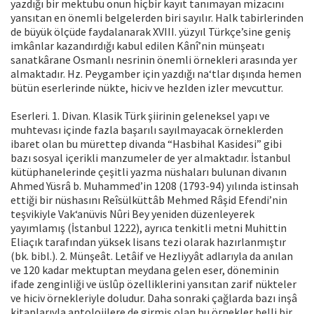
yazdığı bir mektubu onun hiçbir kayıt tanımayan mizacını
yansıtan en önemli belgelerden biri sayılır. Halk tabirlerinden
de büyük ölçüde faydalanarak XVIII. yüzyıl Türkçe’sine geniş
imkânlar kazandırdığı kabul edilen Kânî’nin münşeatı
sanatkârane Osmanlı nesrinin önemli örnekleri arasında yer
almaktadır. Hz. Peygamber için yazdığı na‘tlar dışında hemen
bütün eserlerinde nükte, hiciv ve hezlden izler mevcuttur.
Eserleri. 1. Divan. Klasik Türk şiirinin geleneksel yapı ve
muhtevası içinde fazla başarılı sayılmayacak örneklerden
ibaret olan bu mürettep divanda “Hasbihal Kasidesi” gibi
bazı sosyal içerikli manzumeler de yer almaktadır. İstanbul
kütüphanelerinde çeşitli yazma nüshaları bulunan divanın
Ahmed Yüsrâ b. Muhammed’in 1208 (1793-94) yılında istinsah
ettiği bir nüshasını Reîsülküttâb Mehmed Râşid Efendi’nin
teşvikiyle Vak‘anüvis Nûri Bey yeniden düzenleyerek
yayımlamış (İstanbul 1222), ayrıca tenkitli metni Muhittin
Eliaçık tarafından yüksek lisans tezi olarak hazırlanmıştır
(bk. bibl.). 2. Münşeât. Letâif ve Hezliyyât adlarıyla da anılan
ve 120 kadar mektuptan meydana gelen eser, döneminin
ifade zenginliği ve üslûp özelliklerini yansıtan zarif nükteler
ve hiciv örnekleriyle doludur. Daha sonraki çağlarda bazı inşâ
kitaplarıyla antolojilere de girmiş olan bu örnekler belli bir