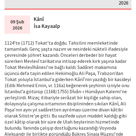
2026
Kânî
09 Şub
İsa Kayaalp
2026
1124’te (1712) Tokat’ta doğdu. Tahsilini memleketinde
tamamladı. Genç yaşta nazım ve nesirdeki nükteli ifadesiyle
çevresinde şöhret kazandı. Önceleri derbeder bir hayat
sürerken Mevlevî tarikatına intisap ederek kırk yaşına kadar
Tokat Mevlevîhânesi’ne bağlı kaldı. Sadâret makamına
üçüncü defa tayin edilen Hekimoğlu Ali Paşa, Trabzon’dan
Tokat yoluyla İstanbul’a giderken Kânî’nin yazdığı bir kasideyi
(Edib Mehmed Emin, vr. 116a) beğenerek şeyhinin izniyle onu
İstanbul’a götürüp (1168/1755) Dîvân-ı Hümâyun Kalemi’ne
yerleştirdi. Mizaç itibariyle serâzat bir kişiliğe sahip olan,
dolayısıyla çalışma ortamının disiplininden sıkılan Kânî, Ali
Paşa’nın aynı yıl sadâretten ayrılması üzerine divan kâtibi
olarak Silistre’ye gitti. Bu vazifede uzun müddet kaldığı gibi
özel kâtip olarak bir süre de Ulah beylerinin hizmetinde
bulundu. Yanında çalışıp dostluğunu kazandığı Voyvoda
Aleksandr ile birlikte göründüğü Bükreş Sinaia Müzesi’nde