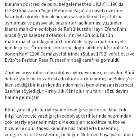
bulunan portresi de bunu belgelemektedir. Kânî, 1196’da
(1782) Sadrazam Yeğen Mehmed Paşa’nın daveti üzerine
İstanbul’a döndü. Ancak burada saray âdâb ve teşrifatına
uymaması ve paşaya ait bazı sırları açıklaması yüzünden
idama mahkûm edildiyse de Reîsülküttâb Hayri Efendi’nin
aracılığıyla kalebend olarak Limni’ye sürüldü. Bütün
mallarına el konduğundan Limni’deki hayatı mahrumiyet
içinde geçti. Ömrünün sonlarına doğru affedilerek İstanbul’a
dönen Kânî 1206 Cemâziyelâhirinde (Şubat 1792) vefat etti ve
Eyüp’te Feridun Paşa Türbesi’nin sağ tarafına gömüldü.
Zarif ve hoşsohbet oluşu dolayısıyla devrinde çok sevilen Kânî
daha ziyade bir mizah üstadı olarak ün kazanmıştır. Bükreş’te
iken sevdiği bir kızın kendisinden hıristiyan olmasını istemesi
üzerine söylediği, “Kırk yıllık Kânî olur mu Yani” sözü deyim
haline gelmiştir.
Kânî, yaratılış itibariyle şair olmadığı ve şiirlerini daha çok
bilgi kuvvetiyle yazdığı için edebiyat tarihlerinde nazmından
çok nesriyle yer edinmiştir. Mektuplarındaki ince nükte ve
hicivlerle dolu ifadesi kendine has tabirlerle bezenmiş,
zengin secilerle süslenmiştir. Yeğen Mehmed Paşa’ya hitaben