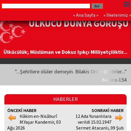
«
Ana Sayfa
» «
İlkelerimiz
»
ÜLKÜCÜ DÜNYA GÖRÜŞÜ
Ülkücülük; Müslüman ve Dokuz Işıkçı Milliyetçiliktir...
"...Şehitlere ölüler demeyin. Bilakis Onlar diridirler..."
Bakara-154
HABERLER
ÖNCEKİ HABER
SONRAKİ HABER
Hâkim en-Nisâburî
12 Ada Yunanlılara
M.Yaşar Kandemir, 03
verildi 15.02.1947
Ağu 2026
Sermet Atacanlı, 09 Şub