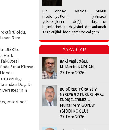
Bir önceki yazıda, büyük
medeniyetlerin yalnızca
yükselişlerini değil, düşünme
biçimlerindeki değişimi de anlamak
 rektörü oldu.
gerektiğini ifade etmeye çalıştım.
 Hasan Rıza
YAZARLAR
u. 1933'te
. Prof.
 fakültesi
BAKİ YEŞİLOĞLU
i'nde Sınaî Kimya
M. Metin KAPLAN
tlendi.
27 Tem 2026
tora verdiği
larından Doç. Dr.
BU SÜREÇ TÜRKİYE’Yİ
iversitesi’nin
NEREYE GÖTÜRÜR? HAKLI
ENDİŞELERİMİZ...
 seçimleri’nde
Muharrem GÜNAY
(SIDDIKOĞLU)
27 Tem 2026