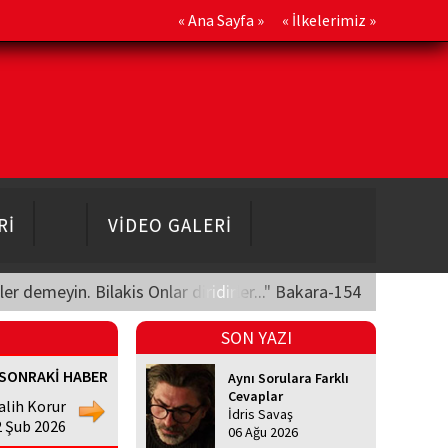
«
Ana Sayfa
» «
İlkelerimiz
»
Rİ
VİDEO GALERİ
üler demeyin. Bilakis Onlar diridirler..." Bakara-154
SON YAZI
SONRAKİ HABER
Aynı Sorulara Farklı
Cevaplar
lih Korur
İdris Savaş
2 Şub 2026
06 Ağu 2026