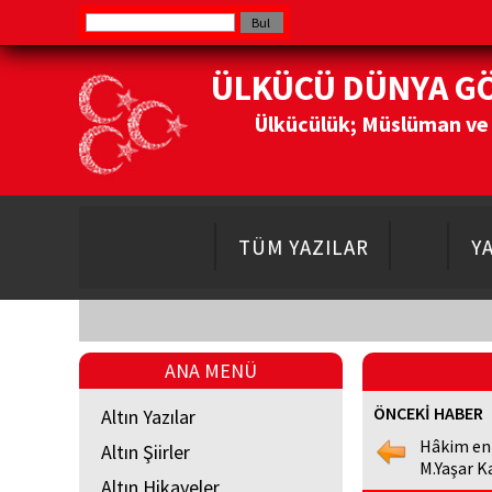
ÜLKÜCÜ DÜNYA G
Ülkücülük; Müslüman ve Do
TÜM YAZILAR
Y
ANA MENÜ
ÖNCEKİ HABER
Altın Yazılar
Hâkim en
Altın Şiirler
M.Yaşar K
Altın Hikayeler