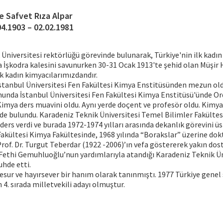
e Safvet Rıza Alpar
04.1903 – 02.02.1981
Üniversitesi rektörlüğü görevinde bulunarak, Türkiye'nin ilk kadın
 İşkodra kalesini savunurken 30-31 Ocak 1913'te şehid olan Müşir
İlk kadın kimyacılarımızdandır.
, İstanbul Üniversitesi Fen Fakültesi Kimya Enstitüsünden mezun old
unda İstanbul Üniversitesi Fen Fakültesi Kimya Enstitüsü'ünde Ord
imya ders muavini oldu. Aynı yerde doçent ve profesör oldu. Kimya
de bulundu. Karadeniz Teknik Üniversitesi Temel Bilimler Fakültes
ders verdi ve burada 1972-1974 yılları arasında dekanlık görevini üs
Fakültesi Kimya Fakültesinde, 1968 yılında “Borakslar” üzerine dok
rof. Dr. Turgut Teberdar (1922 -2006)’ın vefa göstererek yakın dost
Fethi Gemuhluoğlu’nun yardımlarıyla atandığı Karadeniz Teknik Ün
hde etti.
cesur ve hayırsever bir hanım olarak tanınmıştı. 1977 Türkiye genel
4. sırada milletvekili adayı olmuştur.