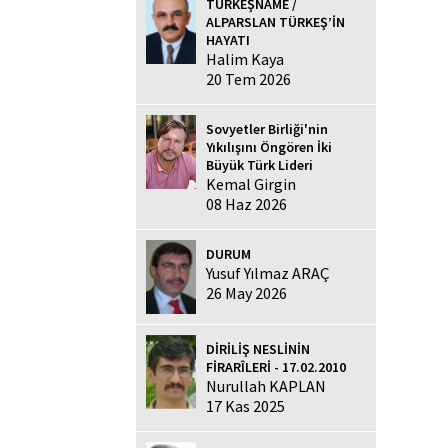
TÜRKEŞNAME /
ALPARSLAN TÜRKEŞ’İN
HAYATI
Halim Kaya
20 Tem 2026
Sovyetler Birliği'nin
Yıkılışını Öngören İki
Büyük Türk Lideri
Kemal Girgin
08 Haz 2026
DURUM
Yusuf Yılmaz ARAÇ
26 May 2026
DİRİLİŞ NESLİNİN
FİRARÎLERİ - 17.02.2010
Nurullah KAPLAN
17 Kas 2025