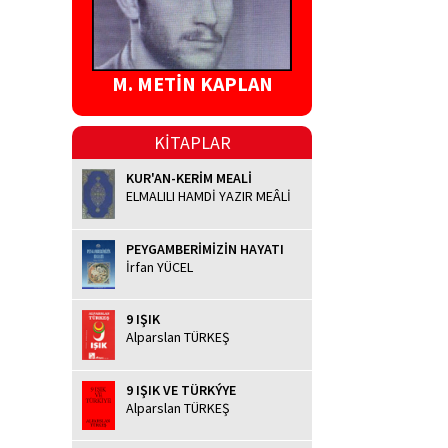
M. METİN KAPLAN
KİTAPLAR
KUR'AN-KERİM MEALİ
ELMALILI HAMDİ YAZIR MEÂLİ
PEYGAMBERİMİZİN HAYATI
İrfan YÜCEL
9 IŞIK
Alparslan TÜRKEŞ
9 IŞIK VE TÜRKÝYE
Alparslan TÜRKEŞ