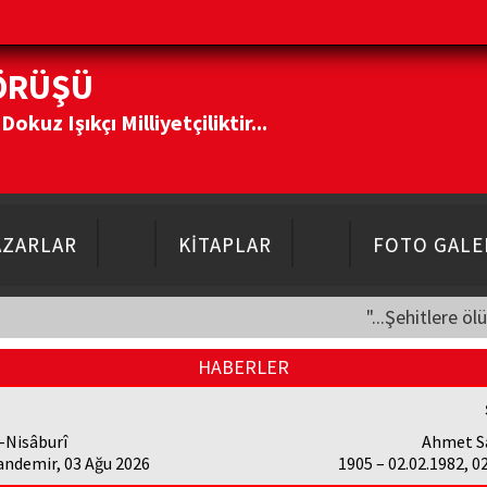
ÖRÜŞÜ
kuz Işıkçı Milliyetçiliktir...
AZARLAR
KİTAPLAR
FOTO GALE
"...Şehitlere öl
HABERLER
-Nisâburî
Ahmet Sa
andemir, 03 Ağu 2026
1905 – 02.02.1982, 0