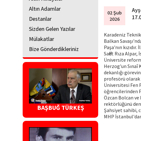
Altın Adamlar
Ayş
02 Şub
17.
Destanlar
2026
Sizden Gelen Yazılar
Karadeniz Teknik 
Mülakatlar
Balkan Savaşı'nda
Paşa'nın kızıdır. 
Bize Gönderdikleriniz
Saffet Rıza Alpar
Üniversite reform
Herzog'un Sınaî K
dekanlığı görevin
profesörü olarak 
Üniversitesi Fen 
öğrencilerinden P
Özcan Bolcan ve 
rektörlüğünü deru
BAŞBUĞ TÜRKEŞ
Şahsiyet sahibi, 
MHP İstanbul'dan 