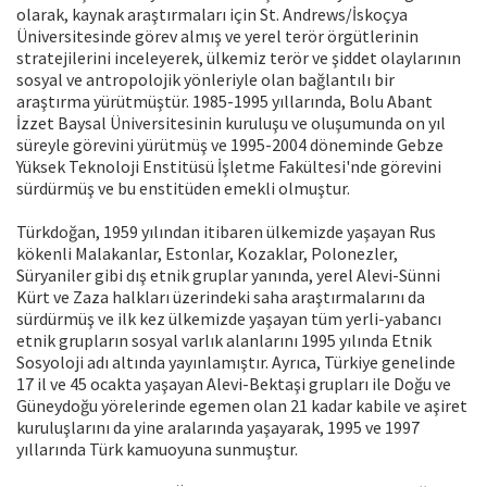
olarak, kaynak araştırmaları için St. Andrews/İskoçya
Üniversitesinde görev almış ve yerel terör örgütlerinin
stratejilerini inceleyerek, ülkemiz terör ve şiddet olaylarının
sosyal ve antropolojik yönleriyle olan bağlantılı bir
araştırma yürütmüştür. 1985-1995 yıllarında, Bolu Abant
İzzet Baysal Üniversitesinin kuruluşu ve oluşumunda on yıl
süreyle görevini yürütmüş ve 1995-2004 döneminde Gebze
Yüksek Teknoloji Enstitüsü İşletme Fakültesi'nde görevini
sürdürmüş ve bu enstitüden emekli olmuştur.
Türkdoğan, 1959 yılından itibaren ülkemizde yaşayan Rus
kökenli Malakanlar, Estonlar, Kozaklar, Polonezler,
Süryaniler gibi dış etnik gruplar yanında, yerel Alevi-Sünni
Kürt ve Zaza halkları üzerindeki saha araştırmalarını da
sürdürmüş ve ilk kez ülkemizde yaşayan tüm yerli-yabancı
etnik grupların sosyal varlık alanlarını 1995 yılında Etnik
Sosyoloji adı altında yayınlamıştır. Ayrıca, Türkiye genelinde
17 il ve 45 ocakta yaşayan Alevi-Bektaşi grupları ile Doğu ve
Güneydoğu yörelerinde egemen olan 21 kadar kabile ve aşiret
kuruluşlarını da yine aralarında yaşayarak, 1995 ve 1997
yıllarında Türk kamuoyuna sunmuştur.