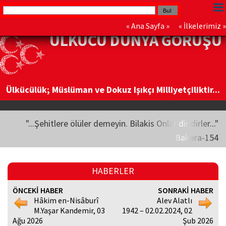
«
Ana Sayfa
» «
İlkelerimiz
»
ÜLKÜCÜ DÜNYA GÖRÜŞÜ
Ülkücülük; Müslüman ve Dokuz Işıkçı Milliyetçiliktir...
"...Şehitlere ölüler demeyin. Bilakis Onlar diridirler..."
Bakara-154
HABERLER
ÖNCEKİ HABER
SONRAKİ HABER
Hâkim en-Nisâburî
Alev Alatlı
M.Yaşar Kandemir, 03
1942 – 02.02.2024, 02
Ağu 2026
Şub 2026