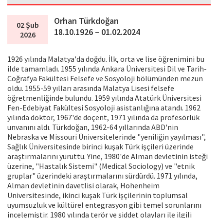
Orhan Türkdoğan
02 Şub
18.10.1926 – 01.02.2024
2026
1926 yılında Malatya'da doğdu. İlk, orta ve lise öğrenimini bu
ilde tamamladı. 1955 yılında Ankara Üniversitesi Dil ve Tarih-
Coğrafya Fakültesi Felsefe ve Sosyoloji bölümünden mezun
oldu. 1955-59 yılları arasında Malatya Lisesi felsefe
öğretmenliğinde bulundu. 1959 yılında Atatürk Üniversitesi
Fen-Edebiyat Fakültesi Sosyoloji asistanlığına atandı. 1962
yılında doktor, 1967'de doçent, 1971 yılında da profesörlük
unvanını aldı. Türkdoğan, 1962-64 yıllarında ABD'nin
Nebraska ve Missouri Üniversitelerinde "yeniliğin yayılması",
Sağlık Üniversitesinde birinci kuşak Türk işçileri üzerinde
araştırmalarını yürüttü. Yine, 1980'de Alman devletinin isteği
üzerine, "Hastalık Sistemi" (Medical Sociology) ve "etnik
gruplar" üzerindeki araştırmalarını sürdürdü. 1971 yılında,
Alman devletinin davetlisi olarak, Hohenheim
Üniversitesinde, ikinci kuşak Türk işçilerinin toplumsal
uyumsuzluk ve kültürel entegrasyon gibi temel sorunlarını
incelemiştir. 1980 yılında terör ve şiddet olayları ile ilgili