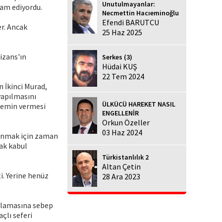
Unutulmayanlar:
vam ediyordu.
Necmettin Hacıeminoğlu
Efendi BARUTCU
er. Ancak
25 Haz 2025
izans'ın
Serkes (3)
Hüdai KUŞ
22 Tem 2024
 İkinci Murad,
yapılmasını
ÜLKÜCÜ HAREKET NASIL
 yemin vermesi
ENGELLENİR
Orkun Özeller
03 Haz 2024
lanmak için zaman
rak kabul
Türkistanlılık 2
Altan Çetin
i. Yerine henüz
28 Ara 2023
aşlamasına sebep
çlı seferi