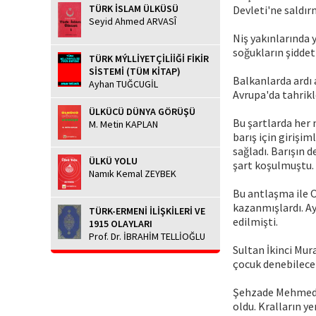
TÜRK İSLAM ÜLKÜSÜ
Devleti'ne saldır
Seyid Ahmed ARVASÎ
Niş yakınlarında y
soğukların şiddet
TÜRK MÝLLİYETÇİLİİĞİ FİKİR
SİSTEMİ (TÜM KİTAP)
Balkanlarda ardı 
Ayhan TUĞCUGİL
Avrupa'da tahrikl
ÜLKÜCÜ DÜNYA GÖRÜŞÜ
Bu şartlarda her 
M. Metin KAPLAN
barış için girişi
sağladı. Barışın 
ÜLKÜ YOLU
şart koşulmuştu.
Namık Kemal ZEYBEK
Bu antlaşma ile 
kazanmışlardı. Ayr
TÜRK-ERMENİ İLİŞKİLERİ VE
edilmişti.
1915 OLAYLARI
Prof. Dr. İBRAHİM TELLİOĞLU
Sultan İkinci Mur
çocuk denebilece
Şehzade Mehmed'in
oldu. Kralların y