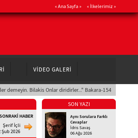
«
Ana Sayfa
» «
İlkelerimiz
»
Rİ
VİDEO GALERİ
üler demeyin. Bilakis Onlar diridirler..." Bakara-154
SON YAZI
SONRAKİ HABER
Aynı Sorulara Farklı
Cevaplar
Şerif İçli
İdris Savaş
2 Şub 2026
06 Ağu 2026