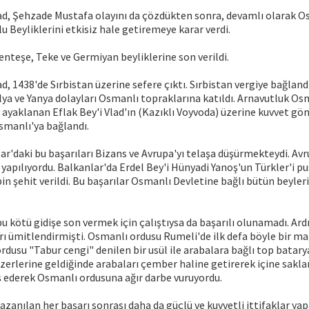
ad, Şehzade Mustafa olayını da çözdükten sonra, devamlı olarak O
 Beyliklerini etkisiz hale getiremeye karar verdi.
Menteşe, Teke ve Germiyan beyliklerine son verildi.
d, 1438'de Sırbistan üzerine sefere çıktı. Sırbistan vergiye bağlandı
ya ve Yanya dolayları Osmanlı topraklarına katıldı. Arnavutluk Os
, ayaklanan Eflak Bey'i Vlad'ın (Kazıklı Voyvoda) üzerine kuvvet gön
smanlı'ya bağlandı.
ar'daki bu başarıları Bizans ve Avrupa'yı telaşa düşürmekteydi. Avr
ı yapılıyordu. Balkanlar'da Erdel Bey'i Hünyadi Yanoş'un Türkler'i p
in şehit verildi. Bu başarılar Osmanlı Devletine bağlı bütün beyler
 kötü gidişe son vermek için çalıştıysa da başarılı olunamadı. Ardı
arı ümitlendirmişti. Osmanlı ordusu Rumeli'de ilk defa böyle bir m
ordusu "Tabur cengi" denilen bir usül ile arabalara bağlı top batarya
erlerine geldiğinde arabaları çember haline getirerek içine sakla
ş ederek Osmanlı ordusuna ağır darbe vuruyordu.
kazanılan her başarı sonrası daha da güçlü ve kuvvetli ittifaklar y