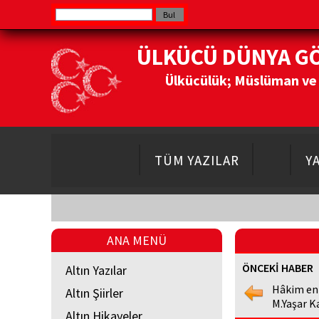
ÜLKÜCÜ DÜNYA G
Ülkücülük; Müslüman ve Do
TÜM YAZILAR
Y
ANA MENÜ
ÖNCEKİ HABER
Altın Yazılar
Hâkim en
Altın Şiirler
M.Yaşar K
Altın Hikayeler