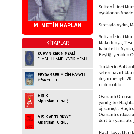
Sultan İkinci Mur
ayaklanan Anadolu
M. METİN KAPLAN
Sırasıyla Aydın, 
Sultan İkinci Mura
KİTAPLAR
Makedonya, Tesel
kabul etti. Ayrıca
KUR'AN-KERİM MEALİ
Beyliği yeniden O
ELMALILI HAMDİ YAZIR MEÂLİ
Türklerin Balkanl
seferi hazırlıklar
PEYGAMBERİMİZİN HAYATI
düşürmesiyle 20 b
İrfan YÜCEL
neden oldu.
9 IŞIK
Osmanlı Ordusu bu
Alparslan TÜRKEŞ
yenilgiler Haçlıl
uğramıştı. Haçlı 
Osmanlı ordusu üz
9 IŞIK VE TÜRKÝYE
dört bir yana ate
Alparslan TÜRKEŞ
Haçlı kuvvetleri 