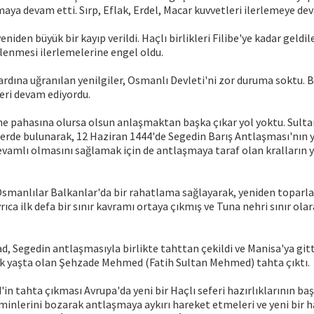
maya devam etti. Sırp, Eflak, Erdel, Macar kuvvetleri ilerlemeye de
eniden büyük bir kayıp verildi. Haçlı birlikleri Filibe'ye kadar geldil
lenmesi ilerlemelerine engel oldu.
ardına uğranılan yenilgiler, Osmanlı Devleti'ni zor duruma soktu. B
eri devam ediyordu.
ne pahasına olursa olsun anlaşmaktan başka çıkar yol yoktu. Sultan
mlerde bulunarak, 12 Haziran 1444'de Segedin Barış Antlaşması'nın 
devamlı olmasını sağlamak için de antlaşmaya taraf olan kralların
Osmanlılar Balkanlar'da bir rahatlama sağlayarak, yeniden topar
ıca ilk defa bir sınır kavramı ortaya çıkmış ve Tuna nehri sınır ola
ad, Segedin antlaşmasıyla birlikte tahttan çekildi ve Manisa'ya gitt
k yaşta olan Şehzade Mehmed (Fatih Sultan Mehmed) tahta çıktı.
 tahta çıkması Avrupa'da yeni bir Haçlı seferi hazırlıklarının b
eminlerini bozarak antlaşmaya aykırı hareket etmeleri ve yeni bir ha