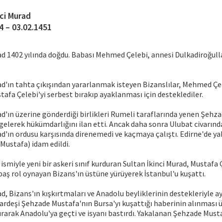
nci Murad
4 – 03.02.1451
ad 1402 yılında doğdu. Babası Mehmed Çelebi, annesi Dulkadiroğull
rad'ın tahta çıkışından yararlanmak isteyen Bizanslılar, Mehmed Ç
tafa Çelebi'yi serbest bırakıp ayaklanması için desteklediler.
ad'ın üzerine gönderdiği birlikleri Rumeli taraflarında yenen Şehz
 gelerek hükümdarlığını ilan etti. Ancak daha sonra Ulubat civarında
ad'ın ordusu karşısında direnemedi ve kaçmaya çalıştı. Edirne'de 
Mustafa) idam edildi.
 ismiyle yeni bir askeri sınıf kurduran Sultan İkinci Murad, Mustafa 
ş rol oynayan Bizans'ın üstüne yürüyerek İstanbul'u kuşattı.
ad, Bizans'ın kışkırtmaları ve Anadolu beyliklerinin destekleriyle 
ardeşi Şehzade Mustafa'nın Bursa'yı kuşattığı haberinin alınması ü
rarak Anadolu'ya geçti ve isyanı bastırdı. Yakalanan Şehzade Must