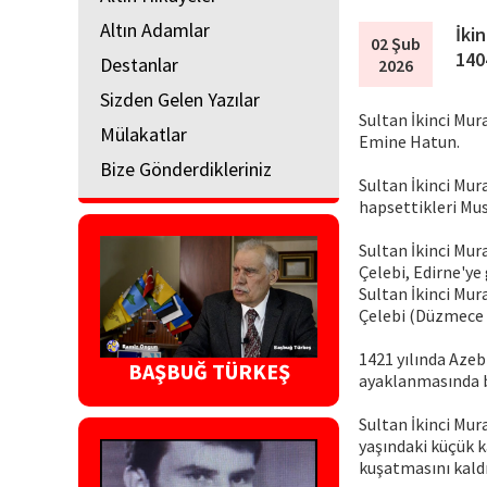
Altın Adamlar
İki
02 Şub
140
Destanlar
2026
Sizden Gelen Yazılar
Sultan İkinci Mur
Mülakatlar
Emine Hatun.
Bize Gönderdikleriniz
Sultan İkinci Mu
hapsettikleri Mus
Sultan İkinci Mur
Çelebi, Edirne'ye
Sultan İkinci Mur
Çelebi (Düzmece 
1421 yılında Azeb
BAŞBUĞ TÜRKEŞ
ayaklanmasında ba
Sultan İkinci Mur
yaşındaki küçük k
kuşatmasını kaldı