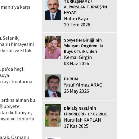
TÜRKEŞNAME /
smanlı'ya karşı
ALPARSLAN TÜRKEŞ’İN
HAYATI
Halim Kaya
20 Tem 2026
. Selanik,
Sovyetler Birliği'nin
manlı himayesini
Yıkılışını Öngören İki
derildi ve Eflak
Büyük Türk Lideri
Kemal Girgin
08 Haz 2026
upa'da haçlı
usuya
DURUM
in ayrılmalarına
Yusuf Yılmaz ARAÇ
26 May 2026
 ardına alınan bu
ağlubiyete
DİRİLİŞ NESLİNİN
ları kullanıyor,
FİRARÎLERİ - 17.02.2010
nıyor ve toplarla
Nurullah KAPLAN
17 Kas 2025
aparak, Osmanlı