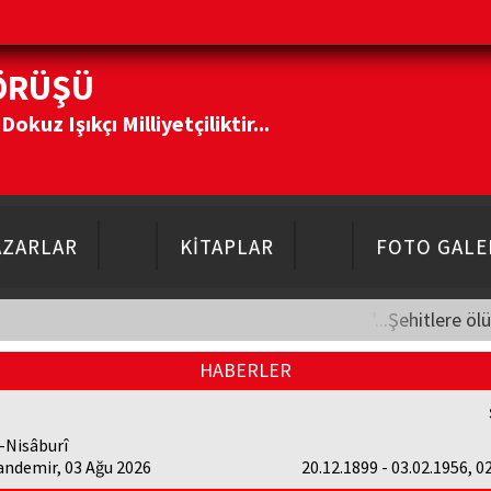
ÖRÜŞÜ
kuz Işıkçı Milliyetçiliktir...
AZARLAR
KİTAPLAR
FOTO GALE
"...Şehitlere öl
HABERLER
-Nisâburî
andemir, 03 Ağu 2026
20.12.1899 - 03.02.1956, 0