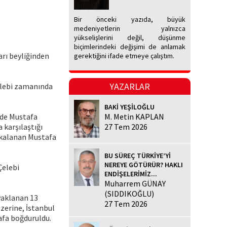
Bir önceki yazıda, büyük
medeniyetlerin yalnızca
yükselişlerini değil, düşünme
biçimlerindeki değişimi de anlamak
arı beyliğinden
gerektiğini ifade etmeye çalıştım.
YAZARLAR
elebi zamanında
BAKİ YEŞİLOĞLU
ade Mustafa
M. Metin KAPLAN
 karşılaştığı
27 Tem 2026
yakalanan Mustafa
BU SÜREÇ TÜRKİYE’Yİ
NEREYE GÖTÜRÜR? HAKLI
Çelebi
ENDİŞELERİMİZ...
Muharrem GÜNAY
(SIDDIKOĞLU)
ayaklanan 13
27 Tem 2026
zerine, İstanbul
afa boğduruldu.