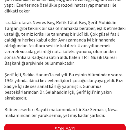
yaptı. Eserlerinde özellikle prozodi hatası yapmaması ile
dikkati çeker.
İcrakâr olarak Nevres Bey, Refik Tâlat Bey, Şerîf Muhiddin
Targan gibi teknik bir saz olmamakla beraber, eşlik etmedeki
ustalığı, temiz icrâsı ile tanınmış bir Udî idi. Çok güzel fasıl
çaldığını herkes kabul eder. Aynı zamanda iyi bir hanende
olduğundan fasıllara sesi ile katılırdı. Uzun yıllar emek
vererek vücuda getirdiği nota koleksiyonunu, ölümünden
sonra Ankara Radyosu satın aldı. halen TRT Müzik Dairesi
Başkanlığı arşivinde bulunmaktadır.
Şerîf İçli, Sıdıka Hanım’la evliydi. Bu eşinin ölümünden sonra
1945 yılında ikinci kez evlendi;dört çocuğu dünyaya geldi. Kızı
Sadiye İçli de ses sanatkârlığı yapmıştır. Günümüz
bestekârlarından Dr. Selahaddin İçli, Şerîf İçli’nin yakın
akrabasıdır.
Bilinen eserleri Bayati makamından bir Saz Semaisi, Neva
makamından bir yürük semai, yetmiş kadar şarkıdır.
SON YAZI