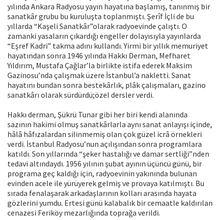
yılında Ankara Radyosu yayın hayatına başlamış, tanınmış bir
sanatkâr grubu bu kuruluşta toplanmıştı. Şerîf İçli de bu
yıllarda “Kaşeli Sanatkâr”olarak radyoevinde çalıştı. O
zamanki yasaların çıkardığı engeller dolayısıyla yayınlarda
“Eşref Kadri” takma adını kullandı. Yirmi bir yıllık memuriyet
hayatından sonra 1946 yılında Hakkı Derman, Mefharet
Yıldırım, Mustafa Çağlar’la birlikte istifa ederek Maksim
Gazinosu’nda çalışmak üzere İstanbul’a nakletti. Sanat
hayatını bundan sonra bestekârlık, plâk çalışmaları, gazino
sanatkârı olarak sürdürdü;özel dersler verdi.
Hakkı derman, Şükrü Tunar gibi her biri kendi alanında
sazının hakimi olmuş sanatkârlarla aynı sanat anlayışı içinde,
hâlâ hâfızalardan silinmemiş olan çok güzel icrâ örnekleri
verdi. İstanbul Radyosu’nun açılışından sonra programlara
katıldı. Son yıllarında “şeker hastalığı ve damar sertliği”nden
tedavi altındaydı. 1956 yılının şubat ayının üçüncü günü, bir
programa geç kaldığı için, radyoevinin yakınında bulunan
evinden acele ile yürüyerek gelmiş ve provaya katılmıştı. Bu
sırada fenalaşarak arkadaşlarının kolları arasında hayata
gözlerini yumdu. Ertesi günü kalabalık bir cemaatle kaldırılan
cenazesi Feriköy mezarlığında toprağa verildi.