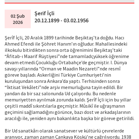
Şerif İçli
02 Şub
20.12.1899 - 03.02.1956
2026
Şerîf İçli, 20 Aralık 1899 tarihinde Beşiktaş’ta doğdu. Hacı
Ahmed Efendi ile Şöhret Hanım’ın oğludur. Mahallesindeki
ilkokulu bitirdikten sonra orta öğrenimini Beşiktaş’taki
“Âfitab-ı Maarif Rüştiyesi”nde tamamladı;yüksek öğrenime
devam etmedi.Çocukluğu Ortabahçe’de geçmiştir. I. Dünya
savaşı yıllarında “Orman ve Maadin Nezareti”nde resmî
göreve başladı. Askerliğini Türkiye Cumhuriyeti’nin
kuruluşundan sonra Ankara’da yaptı. Terhisinden sonra
“İktisat Vekâleti”nde arşiv memurluğuna tayin edildi. Bir
yandan da bir saz salonunda Ud çalıyordu. Bu nedenle
memuriyetten ayrılmak zorunda kaldı. Şerîf İçli için bu yıllar
çeşitli maddî sıkıntılarla geçmiştir. Mûsikî ile uğraşmanın
geçimini sağlamadığını görünce, bazı dost ve arkadaşlarının
aracılığı ile, yeniden aynı bakanlıkta başka bir göreve getirildi.
Bir Ud sanatkârı olarak sanatsever ve kültürlü çevrelerde
aranıyor, zaman zaman Çankaya Köşkü’ne çağrılıyordu. 1938