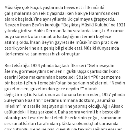
Mûsikîye çok küçük yaşlarında heves etti. İlk mûsikî
çalışmalarına on sekiz yaşında iken Nakiye Hanım’dan ders
alarak başladı. Yine aynı yıllarda Ud çalmaya uğraşıyordu.
Neyzen İhsan Bey’in kurduğu “Beşiktaş Mûsikî Kulübü”ne 1921
yılında girdi ve Hakkı Derman’la bu sıralarda tanıştı. Bir ömür
boyu sürecek olan sanat arkadaşlığının temeli böylece
atılmış oldu. İhsan Bey’in gayreti ile mûsikîmizin pratik ve
teorik yönlerine ait geniş bilgi elde etti. Mûsikî dünyasında
ilerlemesi ve tanınması hızlı olmuştur.
Bestekârlığa 1924 yılında başladı. İlk eseri “Gelmeseydin
âleme, görmeseydim ben seni” güfteli Uşşak şarkısıdır. İkinci
eserini Saba makamından besteledi. Sözleri “Pür zemzeme
bir beste-i zîruh-i emelsin”olan bu şarkının sözlerini, “Neydin
güzelim sen, güzelim dün gece neydin ?” olarak
değiştirmiştir. Fakat onun asıl ününü temin eden, 1927 yılında
Süleyman Nazif’in “Derdimi ummana döktüm , asumâna
inledim” mısraı ile başlayan şiirine yapmış olduğu Ağır Aksak
usûlündeki Hicaz şarkısıdır. Daha sonra verimli bir bestekâr
olarak güzel eserler besteledi. Eserlerinin çoğu , zamanının
ses sanatkârları tarafından plâklara okundu;halk arasında
çok tutundu. Kendine has, duygulu ve tekniği sağlam eserler