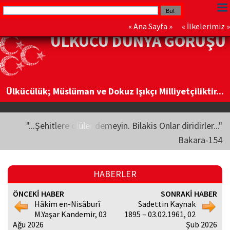
«
Ana Sayfa
» «
İlkelerimiz
»
ÜLKÜCÜ DÜNYA GÖRÜŞÜ
Ülkücülük; Müslüman ve Dokuz Işıkçı Milliyetçiliktir...
"...Şehitlere ölüler demeyin. Bilakis Onlar diridirler..."
Bakara-154
HABERLER
ÖNCEKİ HABER
SONRAKİ HABER
Hâkim en-Nisâburî
Sadettin Kaynak
M.Yaşar Kandemir, 03
1895 – 03.02.1961, 02
Ağu 2026
Şub 2026