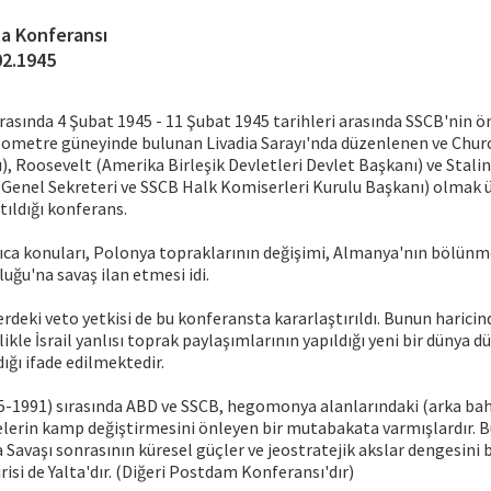
ta Konferansı
02.1945
sırasında 4 Şubat 1945 - 11 Şubat 1945 tarihleri arasında SSCB'nin ö
kilometre güneyinde bulunan Livadia Sarayı'nda düzenlenen ve Church
), Roosevelt (Amerika Birleşik Devletleri Devlet Başkanı) ve Stalin 
 Genel Sekreteri ve SSCB Halk Komiserleri Kurulu Başkanı) olmak 
tıldığı konferans.
ıca konuları, Polonya topraklarının değişimi, Almanya'nın bölünm
ğu'na savaş ilan etmesi idi.
erdeki veto yetkisi de bu konferansta kararlaştırıldı. Bunun haricind
ikle İsrail yanlısı toprak paylaşımlarının yapıldığı yeni bir dünya d
ığı ifade edilmektedir.
5-1991) sırasında ABD ve SSCB, hegomonya alanlarındaki (arka bah
lkelerin kamp değiştirmesini önleyen bir mutabakata varmışlardır.
a Savaşı sonrasının küresel güçler ve jeostratejik akslar dengesini 
isi de Yalta'dır. (Diğeri Postdam Konferansı'dır)