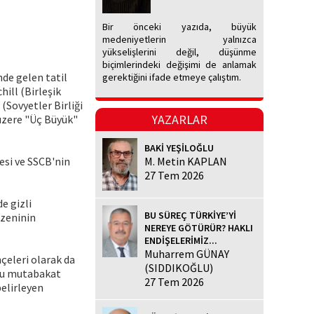
Bir önceki yazıda, büyük
medeniyetlerin yalnızca
yükselişlerini değil, düşünme
biçimlerindeki değişimi de anlamak
nde gelen tatil
gerektiğini ifade etmeye çalıştım.
ill (Birleşik
(Sovyetler Birliği
YAZARLAR
üzere "Üç Büyük"
BAKİ YEŞİLOĞLU
esi ve SSCB'nin
M. Metin KAPLAN
27 Tem 2026
e gizli
BU SÜREÇ TÜRKİYE’Yİ
üzeninin
NEREYE GÖTÜRÜR? HAKLI
ENDİŞELERİMİZ...
Muharrem GÜNAY
çeleri olarak da
(SIDDIKOĞLU)
 Bu mutabakat
27 Tem 2026
belirleyen