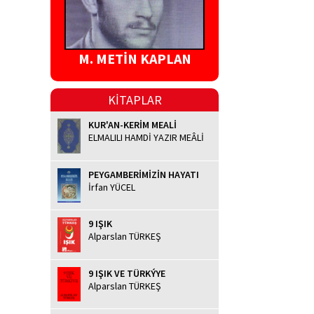
M. METİN KAPLAN
KİTAPLAR
KUR'AN-KERİM MEALİ
ELMALILI HAMDİ YAZIR MEÂLİ
PEYGAMBERİMİZİN HAYATI
İrfan YÜCEL
9 IŞIK
Alparslan TÜRKEŞ
9 IŞIK VE TÜRKÝYE
Alparslan TÜRKEŞ