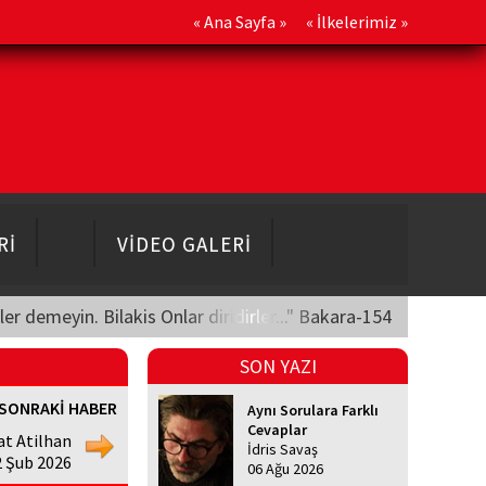
«
Ana Sayfa
» «
İlkelerimiz
»
Rİ
VİDEO GALERİ
üler demeyin. Bilakis Onlar diridirler..." Bakara-154
SON YAZI
SONRAKİ HABER
Aynı Sorulara Farklı
Cevaplar
at Atilhan
İdris Savaş
2 Şub 2026
06 Ağu 2026