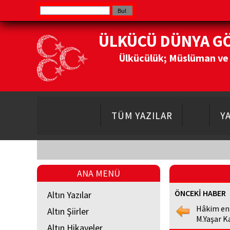
ÜLKÜCÜ DÜNYA G
Ülkücülük; Müslüman ve Do
TÜM YAZILAR
Y
ANA MENÜ
ÖNCEKİ HABER
Altın Yazılar
Hâkim en
Altın Şiirler
M.Yaşar K
Altın Hikayeler