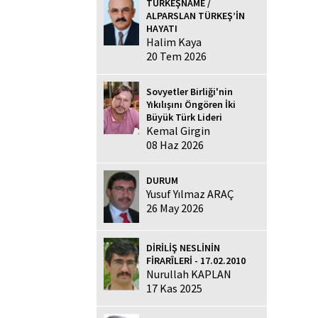
TÜRKEŞNAME /
ALPARSLAN TÜRKEŞ’İN
HAYATI
Halim Kaya
20 Tem 2026
Sovyetler Birliği'nin
Yıkılışını Öngören İki
Büyük Türk Lideri
Kemal Girgin
08 Haz 2026
DURUM
Yusuf Yılmaz ARAÇ
26 May 2026
DİRİLİŞ NESLİNİN
FİRARÎLERİ - 17.02.2010
Nurullah KAPLAN
17 Kas 2025