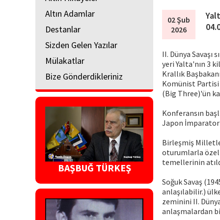
Altın Adamlar
Yal
02 Şub
04.
Destanlar
2026
Sizden Gelen Yazılar
II. Dünya Savaşı 
Mülakatlar
yeri Yalta'nın 3 
Krallık Başbakanı
Bize Gönderdikleriniz
Komünist Partisi
(Big Three)'ün ka
Konferansın başl
Japon İmparatorlu
Birleşmiş Milletl
oturumlarla özell
temellerinin atıld
BAŞBUĞ TÜRKEŞ
Soğuk Savaş (194
anlaşılabilir.) ü
zeminini II. Düny
anlaşmalardan bir