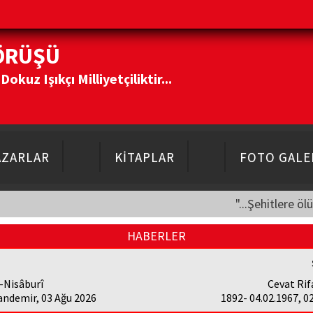
ÖRÜŞÜ
kuz Işıkçı Milliyetçiliktir...
AZARLAR
KİTAPLAR
FOTO GALE
"...Şehitlere öl
HABERLER
-Nisâburî
Cevat Rif
andemir, 03 Ağu 2026
1892- 04.02.1967, 0