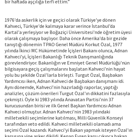
bir haftada aşçılığa terfi ettim.”
1976'da askerlik için ve geçici olarak Türkiye'ye dönen
Kahveci, Türkiye'de kalmaya karar verince İstanbul’da
Kartal'a yerleşiyor ve Boğaziçi Üniversitesi'nde öğretim üyesi
olarak çalışmaya başlıyor. Daha önce Amerika'da bir gezide
tanıştığı dönemin TPAO Genel Müdürü Korkut Özal, 1977
yılında İkinci MC Hükümetinde İçişleri Bakanı olunca, Adnan
Kahveci'yi, İçişleri Bakanlığı Teknik Danışmanlığında
görevlendiriyor. Bakanlığın ve Emniyet Genel Müdürlüğü'nün
bilgisayara geçiş çalışmalarını başlatan Kahveci'nin hayat
yolu bu şekilde Özal'larla birleşti. Turgut Özal, Başbakan
Yardımcısı iken, Adnan Kahveci de Başbakan danışmanı idi.
Aynı dönemde, Kahveci’nin hazırladığı raporlar, yaptığı
analizler, çözüm önerileri Turgut Özal'ın dikkatini fazlasıyla
çekmişti. Öyle ki 1983 yılında Anavatan Partisi'nin 37
kurucusundan birisi ve ilk Genel Başkan Yardımcısı Adnan
Kahveci olmuştur. Adnan Kahveci'nin 1983 yılındaki
milletvekili seçimlerine katılması, Milli Güvenlik Konseyi
tarafından veto edildi. Kahveci milletvekili olamadı ama
seçimi Özal kazandı. Kahveci'yi Bakan yapmak isteyen Özal'ın
karşısına yine asker dikildi. Kenan Evren karşı çıkınca bakan