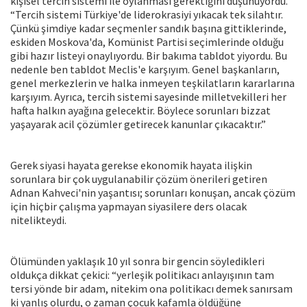
kişisel tercih sistemi ile oylanması gerektiğini düşünüyordu.
“Tercih sistemi Türkiye'de liderokrasiyi yıkacak tek silahtır.
Çünkü şimdiye kadar seçmenler sandık başına gittiklerinde,
eskiden Moskova'da, Komünist Partisi seçimlerinde olduğu
gibi hazır listeyi onaylıyordu. Bir bakıma tabldot yiyordu. Bu
nedenle ben tabldot Meclis'e karşıyım. Genel başkanların,
genel merkezlerin ve halka inmeyen teşkilatların kararlarına
karşıyım. Ayrıca, tercih sistemi sayesinde milletvekilleri her
hafta halkın ayağına gelecektir. Böylece sorunları bizzat
yaşayarak acil çözümler getirecek kanunlar çıkacaktır.”
Gerek siyasi hayata gerekse ekonomik hayata ilişkin
sorunlara bir çok uygulanabilir çözüm önerileri getiren
Adnan Kahveci'nin yaşantısı; sorunları konuşan, ancak çözüm
için hiçbir çalışma yapmayan siyasilere ders olacak
nitelikteydi.
Ölümünden yaklaşık 10 yıl sonra bir gencin söyledikleri
oldukça dikkat çekici: “yerleşik politikacı anlayışının tam
tersi yönde bir adam, nitekim ona politikacı demek sanırsam
ki yanlış olurdu, o zaman çocuk kafamla öldüğüne