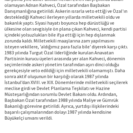
olamayan Adnan Kahveci, Özal tarafından Başbakan
Danışmanlığına getirildi. Askerin ısrarla veto ettiği ve Özal'ın
desteklediği Kahveci ilerleyen yıllarda milletvekili oldu ve
bakanlık yaptı. Siyasi hayatı boyunca hep dürüstlüğü ve
ülkesine olan sevgisiyle ön plana çıkan Kahveci, kendi partisi
içindeki yolsuzlukları bile ifşa ettiği için hep dışlanmak
zorunda kaldı. Milletvekili maaşlarına zam yapılmasını
isteyen vekillere, 'aldığımız para fazla bile' diyerek karşı çıktı.
1983 yılında Turgut Özal liderliğinde kurulan Anavatan
Partisinin kurucu üyeleri arasında yer alan Kahveci, dönemin
seçimlerinde askeri yönetim tarafından aşırı dinci olduğu
gerekçesiyle veto edildiği için milletvekili olamamıştı. Daha
sonra aktif oluşunun bir karşılığı olarak 1987 yılında
İstanbul’dan XVIII. ve XIX. Dönemlerinde milletvekili seçilerek
meclise girdi ve Devlet Planlama Teşkilatı ve Hazine
Müsteşarlığından sorumlu Devlet Bakanı oldu. Ardından,
Başbakan Özal tarafından 1988 yılında Maliye ve Gümrük
Bakanlığı görevine getirildi. Ayrıca, yurtdışı ilişkilerindeki
başarılı çalışmalarından dolayı 1987 yılında kendisine
Büyükelçi unvanı verildi.