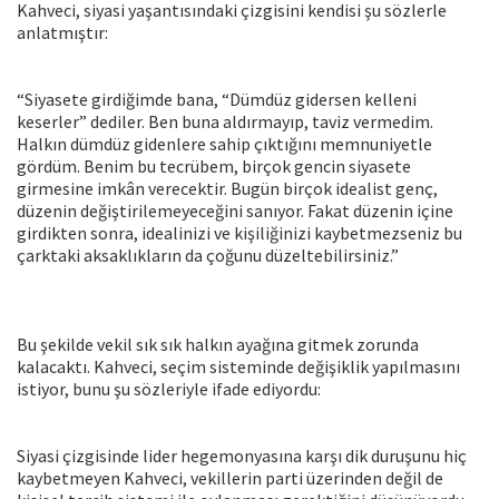
Kahveci, siyasi yaşantısındaki çizgisini kendisi şu sözlerle
anlatmıştır:
“Siyasete girdiğimde bana, “Dümdüz gidersen kelleni
keserler” dediler. Ben buna aldırmayıp, taviz vermedim.
Halkın dümdüz gidenlere sahip çıktığını memnuniyetle
gördüm. Benim bu tecrübem, birçok gencin siyasete
girmesine imkân verecektir. Bugün birçok idealist genç,
düzenin değiştirilemeyeceğini sanıyor. Fakat düzenin içine
girdikten sonra, idealinizi ve kişiliğinizi kaybetmezseniz bu
çarktaki aksaklıkların da çoğunu düzeltebilirsiniz.”
Bu şekilde vekil sık sık halkın ayağına gitmek zorunda
kalacaktı. Kahveci, seçim sisteminde değişiklik yapılmasını
istiyor, bunu şu sözleriyle ifade ediyordu:
Siyasi çizgisinde lider hegemonyasına karşı dik duruşunu hiç
kaybetmeyen Kahveci, vekillerin parti üzerinden değil de