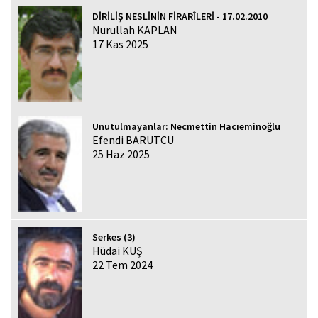
DİRİLİŞ NESLİNİN FİRARÎLERİ - 17.02.2010
Nurullah KAPLAN
17 Kas 2025
Unutulmayanlar: Necmettin Hacıeminoğlu
Efendi BARUTCU
25 Haz 2025
Serkes (3)
Hüdai KUŞ
22 Tem 2024