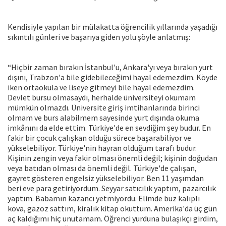
Kendisiyle yapılan bir mülakatta öğrencilik yıllarında yaşadığı
sıkıntılı günleri ve başarıya giden yolu şöyle anlatmış:
“Hiçbir zaman bırakın İstanbul'u, Ankara'yı veya bırakın yurt
dışını, Trabzon'a bile gidebileceğimi hayal edemezdim. Köyde
iken ortaokula ve liseye gitmeyi bile hayal edemezdim.
Devlet bursu olmasaydı, herhalde üniversiteyi okumam
mümkün olmazdı. Üniversite giriş imtihanlarında birinci
olmam ve burs alabilmem sayesinde yurt dışında okuma
imkânını da elde ettim. Türkiye'de en sevdiğim şey budur. En
fakir bir çocuk çalışkan olduğu sürece başarabiliyor ve
yükselebiliyor. Türkiye'nin hayran olduğum tarafı budur.
Kişinin zengin veya fakir olması önemli değil; kişinin doğudan
veya batıdan olması da önemli değil. Türkiye'de çalışan,
gayret gösteren engelsiz yükselebiliyor. Ben 11 yaşımdan
beri eve para getiriyordum. Seyyar satıcılık yaptım, pazarcılık
yaptım. Babamın kazancı yetmiyordu. Elimde buz kalıplı
kova, gazoz sattım, kiralık kitap okuttum. Amerika'da üç gün
aç kaldığımı hiç unutamam. Öğrenci yurduna bulaşıkçı girdim,