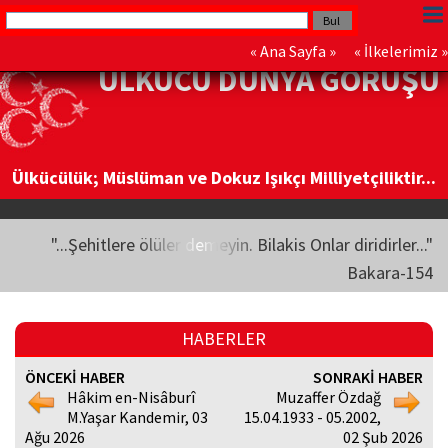
«
Ana Sayfa
» «
İlkelerimiz
»
ÜLKÜCÜ DÜNYA GÖRÜŞÜ
Ülkücülük; Müslüman ve Dokuz Işıkçı Milliyetçiliktir...
"...Şehitlere ölüler demeyin. Bilakis Onlar diridirler..."
Bakara-154
HABERLER
ÖNCEKİ HABER
SONRAKİ HABER
Hâkim en-Nisâburî
Muzaffer Özdağ
M.Yaşar Kandemir, 03
15.04.1933 - 05.2002,
Ağu 2026
02 Şub 2026