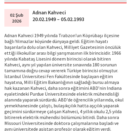
Adnan Kahveci
02 Şub
20.02.1949 – 05.02.1993
2026
Adnan Kahveci 1949 yılında Trabzon’un Köprübaşı ilçesine
bağlı Yılmazlar köyünde dünyaya geldi. Eğitim hayatı
başarılarla dolu olan Kahveci, Milliyet Gazetesinin öncülük
ettiği ilkokullar arası bilgi yarışmasının ilk birincisidir. 1966
yılında Kabataş Lisesini dönem birincisi olarak bitiren
Kahveci, aynı yıl yapılan üniversite sınavında 180 sorunun
tamamına doğru cevap vererek Türkiye birincisi olmuştur.
İstanbul Üniversitesi Fen Fakültesinde başlayan eğitim
hayatına, Milli Eğitim Bakanlığının sağladığı bursu almaya
hak kazanan Kahveci, daha sonra eğitimini ABD’nin Indiana
eyaletindeki Purdue Üniversitesinde elektrik mühendisliği
alanında yaparak sürdürdü. ABD'de öğrencilik yıllarında, okul
yemekhanesinde çalıştı, bulaşıkçılık hatta aşçılık yaparak
geçimini sürdürmeye çalışan Kahveci, 4 yıllık okulu 2,5 yılda
bitirerek elektrik mühendisi bölümünü bitirdi. Daha sonra
Missouri Üniversitesinde doktora çalışmalarına başladı ve
aynı üniversitede asistan profesör olarak eğitim verdi.