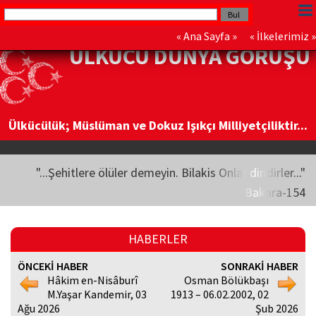
«
Ana Sayfa
» «
İlkelerimiz
»
ÜLKÜCÜ DÜNYA GÖRÜŞÜ
Ülkücülük; Müslüman ve Dokuz Işıkçı Milliyetçiliktir...
"...Şehitlere ölüler demeyin. Bilakis Onlar diridirler..."
Bakara-154
HABERLER
ÖNCEKİ HABER
SONRAKİ HABER
Hâkim en-Nisâburî
Osman Bölükbaşı
M.Yaşar Kandemir, 03
1913 – 06.02.2002, 02
Ağu 2026
Şub 2026