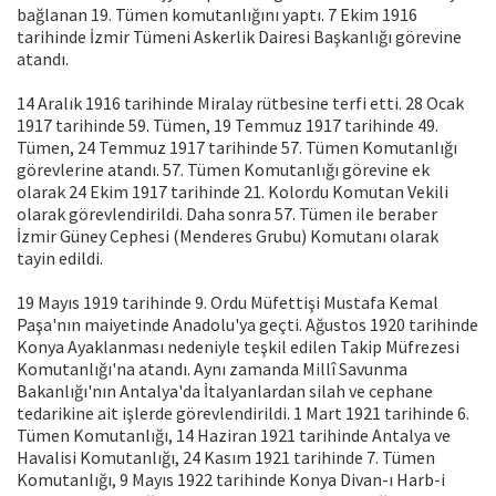
bağlanan 19. Tümen komutanlığını yaptı. 7 Ekim 1916
tarihinde İzmir Tümeni Askerlik Dairesi Başkanlığı görevine
atandı.
14 Aralık 1916 tarihinde Miralay rütbesine terfi etti. 28 Ocak
1917 tarihinde 59. Tümen, 19 Temmuz 1917 tarihinde 49.
Tümen, 24 Temmuz 1917 tarihinde 57. Tümen Komutanlığı
görevlerine atandı. 57. Tümen Komutanlığı görevine ek
olarak 24 Ekim 1917 tarihinde 21. Kolordu Komutan Vekili
olarak görevlendirildi. Daha sonra 57. Tümen ile beraber
İzmir Güney Cephesi (Menderes Grubu) Komutanı olarak
tayin edildi.
19 Mayıs 1919 tarihinde 9. Ordu Müfettişi Mustafa Kemal
Paşa'nın maiyetinde Anadolu'ya geçti. Ağustos 1920 tarihinde
Konya Ayaklanması nedeniyle teşkil edilen Takip Müfrezesi
Komutanlığı'na atandı. Aynı zamanda Millî Savunma
Bakanlığı'nın Antalya'da İtalyanlardan silah ve cephane
tedarikine ait işlerde görevlendirildi. 1 Mart 1921 tarihinde 6.
Tümen Komutanlığı, 14 Haziran 1921 tarihinde Antalya ve
Havalisi Komutanlığı, 24 Kasım 1921 tarihinde 7. Tümen
Komutanlığı, 9 Mayıs 1922 tarihinde Konya Divan-ı Harb-i