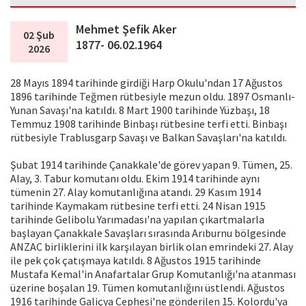
Mehmet Şefik Aker
02 Şub
1877- 06.02.1964
2026
28 Mayıs 1894 tarihinde girdiği Harp Okulu'ndan 17 Ağustos
1896 tarihinde Teğmen rütbesiyle mezun oldu. 1897 Osmanlı-
Yunan Savaşı'na katıldı. 8 Mart 1900 tarihinde Yüzbaşı, 18
Temmuz 1908 tarihinde Binbaşı rütbesine terfi etti. Binbaşı
rütbesiyle Trablusgarp Savaşı ve Balkan Savaşları'na katıldı.
Şubat 1914 tarihinde Çanakkale'de görev yapan 9. Tümen, 25.
Alay, 3. Tabur komutanı oldu. Ekim 1914 tarihinde aynı
tümenin 27. Alay komutanlığına atandı. 29 Kasım 1914
tarihinde Kaymakam rütbesine terfi etti. 24 Nisan 1915
tarihinde Gelibolu Yarımadası'na yapılan çıkartmalarla
başlayan Çanakkale Savaşları sırasında Arıburnu bölgesinde
ANZAC birliklerini ilk karşılayan birlik olan emrindeki 27. Alay
ile pek çok çatışmaya katıldı. 8 Ağustos 1915 tarihinde
Mustafa Kemal'in Anafartalar Grup Komutanlığı'na atanması
üzerine boşalan 19. Tümen komutanlığını üstlendi. Ağustos
1916 tarihinde Galiçya Cephesi'ne gönderilen 15. Kolordu'ya