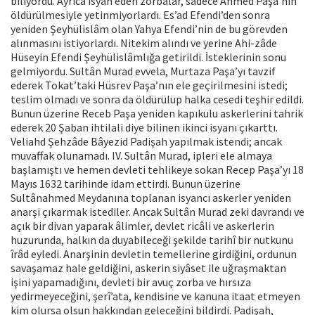
biliyordu. Ayrıca isyan eden zorbalar, sadece Ahmed Paşa’nın
öldürülmesiyle yetinmiyorlardı. Es’ad Efendi’den sonra
yeniden Şeyhülislâm olan Yahya Efendi’nin de bu görevden
alınmasını istiyorlardı. Nitekim alındı ve yerine Ahi-zâde
Hüseyin Efendi Şeyhülislâmlığa getirildi. İsteklerinin sonu
gelmiyordu. Sultân Murad evvela, Murtaza Paşa’yı tavzif
ederek Tokat’taki Hüsrev Paşa’nın ele geçirilmesini istedi;
teslim olmadı ve sonra da öldürülüp halka cesedi teşhir edildi.
Bunun üzerine Receb Paşa yeniden kapıkulu askerlerini tahrik
ederek 20 Şaban ihtilali diye bilinen ikinci isyanı çıkarttı.
Veliahd Şehzâde Bâyezid Padişah yapılmak istendi; ancak
muvaffak olunamadı. IV. Sultân Murad, ipleri ele almaya
başlamıştı ve hemen devleti tehlikeye sokan Recep Paşa’yı 18
Mayıs 1632 tarihinde idam ettirdi. Bunun üzerine
Sultânahmed Meydanına toplanan isyancı askerler yeniden
anarşi çıkarmak istediler. Ancak Sultân Murad zeki davrandı ve
açık bir divan yaparak âlimler, devlet ricâli ve askerlerin
huzurunda, halkın da duyabileceği şekilde tarihî bir nutkunu
îrâd eyledi. Anarşinin devletin temellerine girdiğini, ordunun
savaşamaz hale geldiğini, askerin siyâset ile uğraşmaktan
işini yapamadığını, devleti bir avuç zorba ve hırsıza
yedirmeyeceğini, şerî’ata, kendisine ve kanuna itaat etmeyen
kim olursa olsun hakkından geleceğini bildirdi. Padişah,