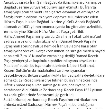
Ancak bu sırada İran Şahı Bağdad’da ikinci isyanı çıkarmış ve
Bağdad üzerine yürüyerek burayı işgal etmişti. Bu İran’la
savaş yapılacak demekti. Yeniçeriye dayanan ve emniyet ve
âsayişi temin ediyorum diyerek epeyce zulümler icra eden
Hüsrev Paşa, bizzat Bağdad üzerine yürüdü. Ancak Bağdad’ı
alamadı ve 1631 yılının onuncu ayında bu görevden azledildi.
Yerine de yine Dâmâd Hâfız Ahmed Paşa getirildi.
Hâfız Ahmed Paşa’nın işi zordu. Zira hem Tokat’taki ma’zul
sadrazam ve onun işbirlikçisi olan Damad Receb Paşa ile
uğraşmak zorundaydı ve hem de İran Devletine karşı olan
savaşı yönetecekti. Gerçekten ikincisine sıra gelmeden hayatı
sona erdi. Zira IV. Murad’ın zorba başı dediği Damad Receb
Paşa yeniçeriyi ve kapıkulu sipahilerini isyana teşvik etti.
Maalesef bütün bu isyan tahriklerinde Nâibe-i Saltanat
Kösem Sultân’ın da müdahalesi vardı ve isyancıları
destekliyordu. Bütün arzuları kukla bir padişahla devleti idare
etmekti. 19 Receb isyanı diye bilinen bu isyan neticesinde
Hâfız Ahmed Paşa, Padişah’ın gözü önünde isyancılar
tarafından öldürüldü ve Zorbacı başı Receb Paşa 1632 yılının
bu zorlu günlerinde Sadrazamlığa getirildi.
Sultân Murad, zorbacı başı Receb Paşa’nın entrikalarının
ardında mâzul Sadrazam Hüsrev Paşa’nın bulunduğunu