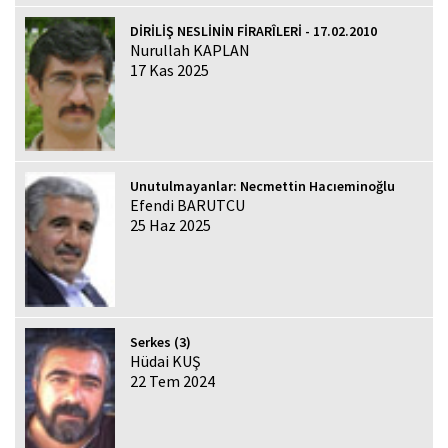
DİRİLİŞ NESLİNİN FİRARÎLERİ - 17.02.2010
Nurullah KAPLAN
17 Kas 2025
Unutulmayanlar: Necmettin Hacıeminoğlu
Efendi BARUTCU
25 Haz 2025
Serkes (3)
Hüdai KUŞ
22 Tem 2024