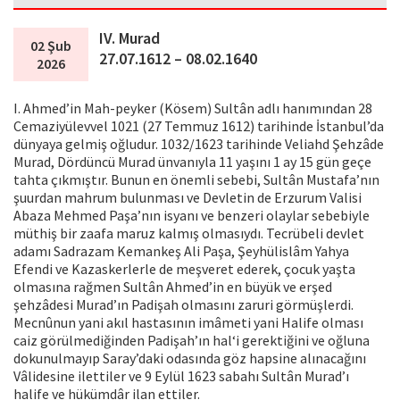
IV. Murad
02 Şub
27.07.1612 – 08.02.1640
2026
I. Ahmed’in Mah-peyker (Kösem) Sultân adlı hanımından 28
Cemaziyülevvel 1021 (27 Temmuz 1612) tarihinde İstanbul’da
dünyaya gelmiş oğludur. 1032/1623 tarihinde Veliahd Şehzâde
Murad, Dördüncü Murad ünvanıyla 11 yaşını 1 ay 15 gün geçe
tahta çıkmıştır. Bunun en önemli sebebi, Sultân Mustafa’nın
şuurdan mahrum bulunması ve Devletin de Erzurum Valisi
Abaza Mehmed Paşa’nın isyanı ve benzeri olaylar sebebiyle
müthiş bir zaafa maruz kalmış olmasıydı. Tecrübeli devlet
adamı Sadrazam Kemankeş Ali Paşa, Şeyhülislâm Yahya
Efendi ve Kazaskerlerle de meşveret ederek, çocuk yaşta
olmasına rağmen Sultân Ahmed’in en büyük ve erşed
şehzâdesi Murad’ın Padişah olmasını zaruri görmüşlerdi.
Mecnûnun yani akıl hastasının imâmeti yani Halife olması
caiz görülmediğinden Padişah’ın hal‘i gerektiğini ve oğluna
dokunulmayıp Saray’daki odasında göz hapsine alınacağını
Vâlidesine ilettiler ve 9 Eylül 1623 sabahı Sultân Murad’ı
halife ve hükümdâr ilan ettiler.