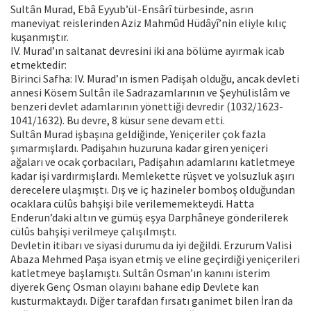
Sultân Murad, Ebâ Eyyub’ül-Ensârî türbesinde, asrın
maneviyat reislerinden Aziz Mahmûd Hüdâyî’nin eliyle kılıç
kuşanmıştır.
IV. Murad’ın saltanat devresini iki ana bölüme ayırmak icab
etmektedir:
Birinci Safha: IV. Murad’ın ismen Padişah olduğu, ancak devleti
annesi Kösem Sultân ile Sadrazamlarının ve Şeyhülislâm ve
benzeri devlet adamlarının yönettiği devredir (1032/1623-
1041/1632). Bu devre, 8 küsur sene devam etti.
Sultân Murad işbaşına geldiğinde, Yeniçeriler çok fazla
şımarmışlardı. Padişahın huzuruna kadar giren yeniçeri
ağaları ve ocak çorbacıları, Padişahın adamlarını katletmeye
kadar işi vardırmışlardı. Memlekette rüşvet ve yolsuzluk aşırı
derecelere ulaşmıştı. Dış ve iç hazineler bomboş olduğundan
ocaklara cülûs bahşişi bile verilememekteydi. Hatta
Enderun’daki altın ve gümüş eşya Darphâneye gönderilerek
cülûs bahşişi verilmeye çalışılmıştı.
Devletin itibarı ve siyasi durumu da iyi değildi. Erzurum Valisi
Abaza Mehmed Paşa isyan etmiş ve eline geçirdiği yeniçerileri
katletmeye başlamıştı. Sultân Osman’ın kanını isterim
diyerek Genç Osman olayını bahane edip Devlete kan
kusturmaktaydı. Diğer tarafdan fırsatı ganimet bilen İran da