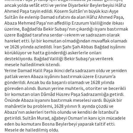
ancak yolda vefât etti ve yerine Diyarbekir Beylerbeyisi Hâfız
Ahmed Paşa tayin edildi. Kösem Sultân’ın büyük kızı Ayşe
Sultân ile evlenip Damad sıfatını da alan Hâfız Ahmed Paşa,
Abaza Mehmed Paşa’nın affedilip Erzurum Valiliğinde ibkası
üzerine, Bağdad’da Bekir Subaşı’nın çıkardığı isyanı bastırmak
üzere Bağdad tarafına serdar-ı ekrem ve sadrazam olarak
hareket etti. İyi bir komutan olmadığından muvaffak olamadı
ve 1626 yılında azledildi. İran Şahı Şah Abbas Bağdad isyânını
körüklüyor ve hatta gönderdiği askerlerle onları
destekliyordu. Bağdad Valiliği Bekir Subaşı’ya verilerek
mesele halledilmek istendi.
Yerine Damad Halil Paşa ikinci defa sadrazam oldu ve yeniden
patlak veren Abaza isyânını bastırmak üzere Erzurum’a
gönderildi. Ancak bu da başarılı olamadı ve 1628 yılında
görevden alındı. Bunun yerine muhteris, otoriter ve becerikli
bir komutan olan Dâmâd Hüsrev Paşa Sadrazamlığa getirdi.
Önünde Abaza isyanını bastırmak meselesi vardı. Büyük bir
mahâretle bu problemi, 1628 yılının 9. ayında çözdü ve
Abaza’nın askerleri terhis olundu ve kendisi de İstanbul’a
getirildi. Sultân Murad, ağabeyi Osman’ın kanı için mücadele
eden bu komutanı Bosna Beylerbeyi yaparak taltif etti.
Mesele de halledilmiş oldu.