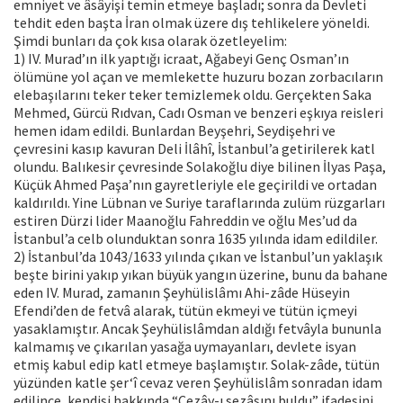
emniyet ve âsâyişi temin etmeye başladı; sonra da Devleti
tehdit eden başta İran olmak üzere dış tehlikelere yöneldi.
Şimdi bunları da çok kısa olarak özetleyelim:
1) IV. Murad’ın ilk yaptığı icraat, Ağabeyi Genç Osman’ın
ölümüne yol açan ve memlekette huzuru bozan zorbacıların
elebaşılarını teker teker temizlemek oldu. Gerçekten Saka
Mehmed, Gürcü Rıdvan, Cadı Osman ve benzeri eşkıya reisleri
hemen idam edildi. Bunlardan Beyşehri, Seydişehri ve
çevresini kasıp kavuran Deli İlâhî, İstanbul’a getirilerek katl
olundu. Balıkesir çevresinde Solakoğlu diye bilinen İlyas Paşa,
Küçük Ahmed Paşa’nın gayretleriyle ele geçirildi ve ortadan
kaldırıldı. Yine Lübnan ve Suriye taraflarında zulüm rüzgarları
estiren Dürzi lider Maanoğlu Fahreddin ve oğlu Mes’ud da
İstanbul’a celb olunduktan sonra 1635 yılında idam edildiler.
2) İstanbul’da 1043/1633 yılında çıkan ve İstanbul’un yaklaşık
beşte birini yakıp yıkan büyük yangın üzerine, bunu da bahane
eden IV. Murad, zamanın Şeyhülislâmı Ahi-zâde Hüseyin
Efendi’den de fetvâ alarak, tütün ekmeyi ve tütün içmeyi
yasaklamıştır. Ancak Şeyhülislâmdan aldığı fetvâyla bununla
kalmamış ve çıkarılan yasağa uymayanları, devlete isyan
etmiş kabul edip katl etmeye başlamıştır. Solak-zâde, tütün
yüzünden katle şer‘î cevaz veren Şeyhülislâm sonradan idam
edilince, kendisi hakkında “Cezây-ı sezâsını buldu” ifadesini