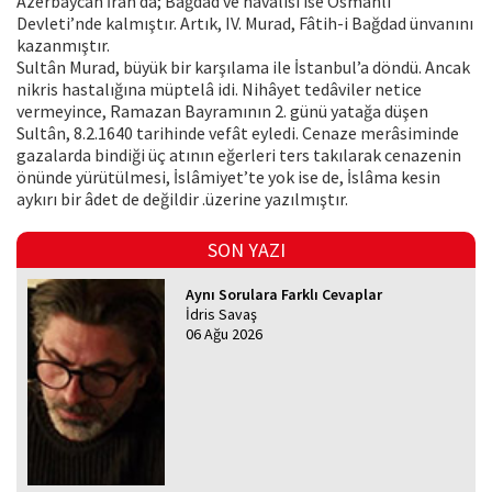
Azerbaycan İran’da; Bağdad ve havalisi ise Osmanlı
Devleti’nde kalmıştır. Artık, IV. Murad, Fâtih-i Bağdad ünvanını
kazanmıştır.
Sultân Murad, büyük bir karşılama ile İstanbul’a döndü. Ancak
nikris hastalığına müptelâ idi. Nihâyet tedâviler netice
vermeyince, Ramazan Bayramının 2. günü yatağa düşen
Sultân, 8.2.1640 tarihinde vefât eyledi. Cenaze merâsiminde
gazalarda bindiği üç atının eğerleri ters takılarak cenazenin
önünde yürütülmesi, İslâmiyet’te yok ise de, İslâma kesin
aykırı bir âdet de değildir .üzerine yazılmıştır.
SON YAZI
Aynı Sorulara Farklı Cevaplar
İdris Savaş
06 Ağu 2026