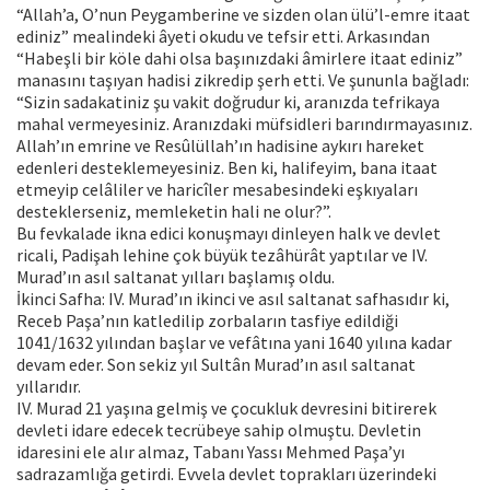
“Allah’a, O’nun Peygamberine ve sizden olan ülü’l-emre itaat
ediniz” mealindeki âyeti okudu ve tefsir etti. Arkasından
“Habeşli bir köle dahi olsa başınızdaki âmirlere itaat ediniz”
manasını taşıyan hadisi zikredip şerh etti. Ve şununla bağladı:
“Sizin sadakatiniz şu vakit doğrudur ki, aranızda tefrikaya
mahal vermeyesiniz. Aranızdaki müfsidleri barındırmayasınız.
Allah’ın emrine ve Resûlüllah’ın hadisine aykırı hareket
edenleri desteklemeyesiniz. Ben ki, halifeyim, bana itaat
etmeyip celâliler ve haricîler mesabesindeki eşkıyaları
desteklerseniz, memleketin hali ne olur?”.
Bu fevkalade ikna edici konuşmayı dinleyen halk ve devlet
ricali, Padişah lehine çok büyük tezâhürât yaptılar ve IV.
Murad’ın asıl saltanat yılları başlamış oldu.
İkinci Safha: IV. Murad’ın ikinci ve asıl saltanat safhasıdır ki,
Receb Paşa’nın katledilip zorbaların tasfiye edildiği
1041/1632 yılından başlar ve vefâtına yani 1640 yılına kadar
devam eder. Son sekiz yıl Sultân Murad’ın asıl saltanat
yıllarıdır.
IV. Murad 21 yaşına gelmiş ve çocukluk devresini bitirerek
devleti idare edecek tecrübeye sahip olmuştu. Devletin
idaresini ele alır almaz, Tabanı Yassı Mehmed Paşa’yı
sadrazamlığa getirdi. Evvela devlet toprakları üzerindeki