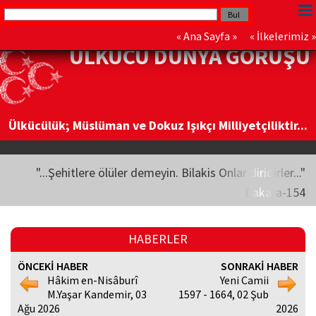
«
Ana Sayfa
» «
İlkelerimiz
»
ÜLKÜCÜ DÜNYA GÖRÜŞÜ
Ülkücülük; Müslüman ve Dokuz Işıkçı Milliyetçiliktir...
"...Şehitlere ölüler demeyin. Bilakis Onlar diridirler..."
Bakara-154
HABERLER
ÖNCEKİ HABER
SONRAKİ HABER
Hâkim en-Nisâburî
Yeni Camii
M.Yaşar Kandemir, 03
1597 - 1664, 02 Şub
Ağu 2026
2026