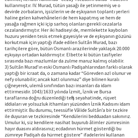
kullanmıştır. IV. Murad, tütün yasağı ile yetinmemiş ve o
devirde zorbaların, işsizlerin ve de eşkıyanın toplantı yerleri
haline gelen kahvehâneleri de hem kapatmış ve hem de
yasağa rağmen içki içip sarhoş olanları gerekli cezalarla
cezalandırmıştır. Her iki hadiseyi de, memlekette kaybolan
huzuru yeniden tesis etmek gayesiyle ve de eşkıyanın gözünü
korkutmak için yaptığı ifade edilen Sultân Murad, bazı
tarihçilere göre, bütün Osmanlı arazilerinde yaklaşık 20.000
eşkıyayı ortadan kaldırmıştır. Elbette ki bütün tasfiyeler
sırasında bazı mazlumlar da zulme maruz kalmış olabilir.
3) Sultân Murad’ın eski Osmanlı Padişahlarından farklı olarak
yaptığı bir icraat da, o zamana kadar “Görevden azl olunur ve
nefy olunabilir; ancak katl olunmaz” diye bilinen kuralı
çiğneyerek, ulemâ sınıfından bazı insanları da idam
ettirmesidir. 1043/1633 yılında İzmit, İznik ve Bursa
taraflarına doğru düzenlediği teftiş seyahatinde, rüşvet
iddiaları ve yolsuzluk ithamları yüzünden İznik Kadısını idam
ettirmiştir. Bu durumu, teessüfle Vâlide Sultân’a bir tezkire
ile duyuran ve tezkiresinde “Kendülerini bedduadan sakınırız.
Umulur ki, siz kendilere nasihat buyurub âlimler zümresinin
hayır duasını aldırasınız; ecdadının hürmet gösterdiği bu
zümreye Padişah da hürmet göstere” ifadelerini kullanan