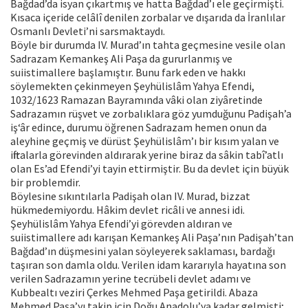
Bağdad’da isyan çıkartmış ve hatta Bağdad’ı ele geçirmişti.
Kısaca içeride celâlî denilen zorbalar ve dışarıda da İranlılar
Osmanlı Devleti’ni sarsmaktaydı.
Böyle bir durumda IV. Murad’ın tahta geçmesine vesile olan
Sadrazam Kemankeş Ali Paşa da gururlanmış ve
suiistimallere başlamıştır. Bunu fark eden ve hakkı
söylemekten çekinmeyen Şeyhülislâm Yahya Efendi,
1032/1623 Ramazan Bayramında vâki olan ziyâretinde
Sadrazamın rüşvet ve zorbalıklara göz yumduğunu Padişah’a
iş‘âr edince, durumu öğrenen Sadrazam hemen onun da
aleyhine geçmiş ve dürüst Şeyhülislâm’ı bir kısım yalan ve
iftiralarla görevinden aldırarak yerine biraz da sâkin tabî’atlı
olan Es’ad Efendi’yi tayin ettirmiştir. Bu da devlet için büyük
bir problemdir.
Böylesine sıkıntılarla Padişah olan IV. Murad, bizzat
hükmedemiyordu. Hâkim devlet ricâli ve annesi idi.
Şeyhülislâm Yahya Efendi’yi görevden aldıran ve
suiistimallere adı karışan Kemankeş Ali Paşa’nın Padişah’tan
Bağdad’ın düşmesini yalan söyleyerek saklaması, bardağı
taşıran son damla oldu. Verilen idam kararıyla hayatına son
verilen Sadrazamın yerine tecrübeli devlet adamı ve
Kubbealtı veziri Çerkes Mehmed Paşa getirildi. Abaza
Mehmed Paşa’yı takip için Doğu Anadolu’ya kadar gelmişti;