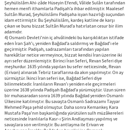
Şeyhülislâm Ahi-zâde Hüseyin Efendi, Vâlide Sulân tarafından
hemen menfi ithamlarla Padişah’a ihbar edilmiştir. Maalesef
Sultân Murad, Şeyhülislâmı Padişaha isyan hazırlığı suçundan
idam ettirmiştir. Bu Şeyhülislâm, kardeş katline de karşı
çıkan ve bunu bizzat Sultân Murad’a hatırlatan cesur bir ilim
adamıdır.
4) Osmanlı Devleti’nin iç ahvâlindeki bu karışıklıktan istifade
eden İran Şah’ı, yeniden Bağdad’a saldırmış ve Bağdad’ı ele
geçirmiştir. Padişah, sadrazamları tarafından yapılan
harekâtlar netice vermeyince, bizzat kendisi İran üzerine iki
ayrı sefer düzenlemiştir. Birinci İran Seferi, Revan Seferi diye
meşhurdur. 1635 yılında yapılan bu sefer neticesinde, Revan
(Erivan) alınarak Tebriz taraflarına da akın yapılmıştır. On ay
sürmüştür. İkinci İran seferi ise, Bağdad Seferi diye
bilinmektedir. İranlıların Revan’ı yeniden ele geçirmeleri
üzerine 1638 yılında Padişah Bağdad’a yürümüştür. Uzun süren
bir muhasaradan sonra 1639 yılında Bağdad yeniden Osmanlı
Ülkesine katılmıştır. Bu savaşta Osmanlı Sadrazamı Tayyar
Mehmed Paşa şehid olmuştur. Daha sonra Kemankeş Kara
Mustafa Paşa’nın başkanlığında yürütülen sulh müzâkereleri
neticesinde İranlılarla Kasr-ı Şirin Andlaşması yapılmış ve
savaşlara son verilmiştir. Bu antlaşma ile Erivan ve