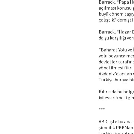
Barrack, “Papa Ha
açılması konusu 
büyük önem taşıyo
çalıştık.” demişti
Barrack, “Hazar D
da şu karşılığı ver
“Baharat Yolu ve 
yolu boyunca mede
devletler tarafın
yönetilmesi fikri
Akdeniz'e açılan 
Türkiye buraya bir
Kıbrıs da bu bölg
iyileştirilmesi g
***
ABD, işte bu ana 
şimdilik PKK’dan 
Türkiye ise zaten 