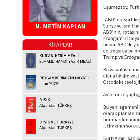
Üşümezsoy, Türk S
"ABD’nin Kürt kuş
M. METİN KAPLAN
Suriye ve İsrail 
ABD’nin, rotasını 
Erdoğan’ın İtalya
KİTAPLAR
bunun ABD’de yap
açılması da bu pro
KUR'AN-KERİM MEALİ
Trump ve Erdoğan
ELMALILI HAMDİ YAZIR MEÂLİ
Bu yakınlaşmanın 
alana hâkimiyetti
PEYGAMBERİMİZİN HAYATI
Ortodoks teolojik
İrfan YÜCEL
Aylar önce yaptığ
9 IŞIK
Alparslan TÜRKEŞ
Bu yeni egemenlik
olarak planlanmış
bombardımanının 
9 IŞIK VE TÜRKÝYE
ittifakının sonucu
Alparslan TÜRKEŞ
Kürt-Amerikan kor