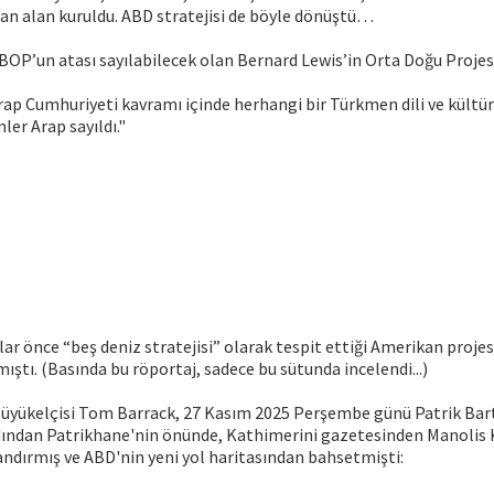
an alan kuruldu. ABD stratejisi de böyle dönüştü…
 BOP’un atası sayılabilecek olan Bernard Lewis’in Orta Doğu Projes
Arap Cumhuriyeti kavramı içinde herhangi bir Türkmen dili ve kült
er Arap sayıldı."
r önce “beş deniz stratejisi” olarak tespit ettiği Amerikan proje
ıştı. (Basında bu röportaj, sadece bu sütunda incelendi...)
üyükelçisi Tom Barrack, 27 Kasım 2025 Perşembe günü Patrik Bar
ından Patrikhane'nin önünde, Kathimerini gazetesinden Manolis K
andırmış ve ABD'nin yeni yol haritasından bahsetmişti: