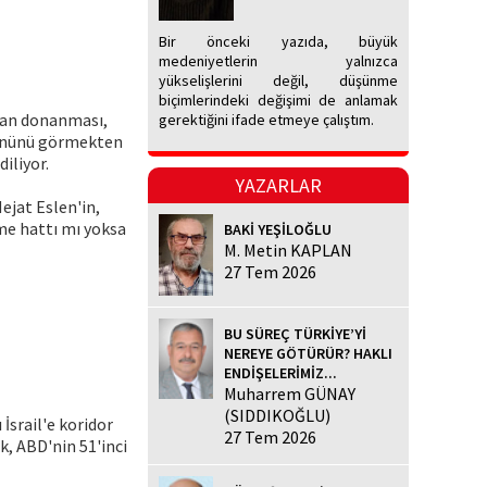
Bir önceki yazıda, büyük
medeniyetlerin yalnızca
yükselişlerini değil, düşünme
biçimlerindeki değişimi de anlamak
kan donanması,
gerektiğini ifade etmeye çalıştım.
tününü görmekten
iliyor.
YAZARLAR
ejat Eslen'in,
me hattı mı yoksa
BAKİ YEŞİLOĞLU
M. Metin KAPLAN
27 Tem 2026
BU SÜREÇ TÜRKİYE’Yİ
NEREYE GÖTÜRÜR? HAKLI
ENDİŞELERİMİZ...
Muharrem GÜNAY
(SIDDIKOĞLU)
İsrail'e koridor
27 Tem 2026
, ABD'nin 51'inci