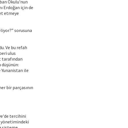
uhban Okulu'nun
ı Erdoğan için de
ret etmeye
eliyor?” sorusuna
du. Ve bu refah
eri ulus
t tarafından
u düşünün:
 Yunanistan ile
her bir parçasının
e'de tercihini
n yönetimindeki
da sisteme