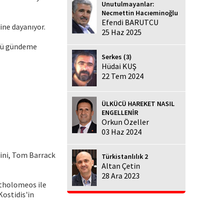
Unutulmayanlar:
Necmettin Hacıeminoğlu
Efendi BARUTCU
ine dayanıyor.
25 Haz 2025
ürü gündeme
Serkes (3)
Hüdai KUŞ
22 Tem 2024
ÜLKÜCÜ HAREKET NASIL
ENGELLENİR
Orkun Özeller
03 Haz 2024
sini, Tom Barrack
Türkistanlılık 2
Altan Çetin
28 Ara 2023
tholomeos ile
ostidis'in