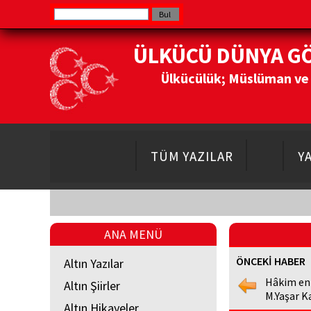
ÜLKÜCÜ DÜNYA G
Ülkücülük; Müslüman ve Do
TÜM YAZILAR
Y
ANA MENÜ
ÖNCEKİ HABER
Altın Yazılar
Hâkim en
Altın Şiirler
M.Yaşar K
Altın Hikayeler