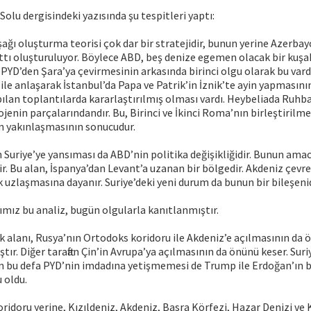
olu dergisindeki yazısında şu tespitleri yaptı:
ağı oluşturma teorisi çok dar bir stratejidir, bunun yerine Azerbay
hattı oluşturuluyor. Böylece ABD, beş denize egemen olacak bir kuşa
PYD’den Şara’ya çevirmesinin arkasında birinci olgu olarak bu vardı.
 ile anlaşarak İstanbul’da Papa ve Patrik’in İznik’te ayin yapmasın
ılan toplantılarda kararlaştırılmış olması vardı. Heybeliada Ruh
jenin parçalarındandır. Bu, Birinci ve İkinci Roma’nın birleştirilme
 yakınlaşmasının sonucudur.
Suriye’ye yansıması da ABD’nin politika değişikliğidir. Bunun amac
r. Bu alan, İspanya’dan Levant’a uzanan bir bölgedir. Akdeniz çevr
 uzlaşmasına dayanır. Suriye’deki yeni durum da bunun bir bileşenid
ımız bu analiz, bugün olgularla kanıtlanmıştır.
 alanı, Rusya’nın Ortodoks koridoru ile Akdeniz’e açılmasının da 
tır. Diğer taraftan Çin’in Avrupa’ya açılmasının da önünü keser. Sur
bu defa PYD’nin imdadına yetişmemesi de Trump ile Erdoğan’ın b
 oldu.
idoru yerine, Kızıldeniz, Akdeniz, Basra Körfezi, Hazar Denizi ve 