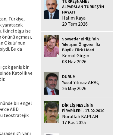
TÜRKEŞNAME /
ALPARSLAN TÜRKEŞ’İN
HAYATI
Halim Kaya
can, Türkiye,
20 Tem 2026
k yaratacak.
 İkinci olgu ise
ın önünü açması,
Sovyetler Birliği'nin
ban Okulu’nun
Yıkılışını Öngören İki
siydi. Bu da
Büyük Türk Lideri
Kemal Girgin
08 Haz 2026
ı çok geniş bir
esinde Katolik ve
DURUM
ir.
Yusuf Yılmaz ARAÇ
26 May 2026
önünde bir engel
DİRİLİŞ NESLİNİN
iye’de ABD
FİRARÎLERİ - 17.02.2010
u teostratejik
Nurullah KAPLAN
17 Kas 2025
Karadeniz’i yani