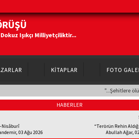
ÖRÜŞÜ
kuz Işıkçı Milliyetçiliktir...
AZARLAR
KİTAPLAR
FOTO GALE
"...Şehitlere öl
HABERLER
-Nisâburî
“Terörün Rehin Aldığ
andemir, 03 Ağu 2026
Abullah Ağar, 0