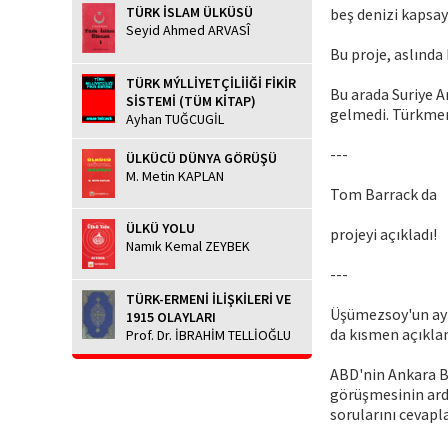
TÜRK İSLAM ÜLKÜSÜ
beş denizi kapsay
Seyid Ahmed ARVASÎ
Bu proje, aslında
TÜRK MÝLLİYETÇİLİİĞİ FİKİR
Bu arada Suriye 
SİSTEMİ (TÜM KİTAP)
gelmedi. Türkmenl
Ayhan TUĞCUGİL
---
ÜLKÜCÜ DÜNYA GÖRÜŞÜ
M. Metin KAPLAN
Tom Barrack da
ÜLKÜ YOLU
projeyi açıkladı!
Namık Kemal ZEYBEK
---
TÜRK-ERMENİ İLİŞKİLERİ VE
Üşümezsoy'un ayla
1915 OLAYLARI
da kısmen açıklam
Prof. Dr. İBRAHİM TELLİOĞLU
ABD'nin Ankara B
görüşmesinin ard
sorularını cevapl