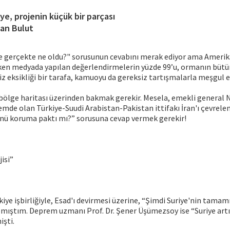
iye, projenin küçük bir parçası
lan Bulut
de gerçekte ne oldu?" sorusunun cevabını merak ediyor ama Ameri
yken medyada yapılan değerlendirmelerin yüzde 99’u, ormanın bü
iz eksikliği bir tarafa, kamuoyu da gereksiz tartışmalarla meşgul ed
ölge haritası üzerinden bakmak gerekir. Mesela, emekli general N
mde olan Türkiye-Suudi Arabistan-Pakistan ittifakı İran'ı çevrele
ünü koruma paktı mı?” sorusuna cevap vermek gerekir!
isi”
ye işbirliğiyle, Esad'ı devirmesi üzerine, “Şimdi Suriye'nin tamamı 
mıştım. Deprem uzmanı Prof. Dr. Şener Üşümezsoy ise “Suriye artık
işti.