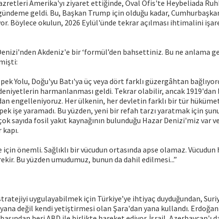
zretleri Amerika'yı ziyaret ettiğinde, Oval Ofis'te Heybeliada R
gündeme geldi. Bu, Başkan Trump için olduğu kadar, Cumhurbaşkan
r. Böylece okulun, 2026 Eylül'ünde tekrar açılması ihtimalini işa
enizi'nden Akdeniz'e bir ‘formül’den bahsettiniz. Bu ne anlama g
mişti:
İpek Yolu, Doğu'yu Batı'ya üç veya dört farklı güzergâhtan bağlıyor
niyetlerin harmanlanması geldi. Tekrar olabilir, ancak 1919'dan b
dan engelleniyoruz. Her ülkenin, her devletin farklı bir tür hüküme
 pek işe yaramadı. Bu yüzden, yeni bir refah tarzı yaratmak için şun
çok sayıda fosil yakıt kaynağının bulunduğu Hazar Denizi'miz var ve
 kapı.
e için önemli. Sağlıklı bir vücudun ortasında apse olamaz. Vücudun 
erekir. Bu yüzden umudumuz, bunun da dahil edilmesi...”
stratejiyi uygulayabilmek için Türkiye’ye ihtiyaç duyduğundan, Suriy
yana değil kendi yetiştirmesi olan Şara'dan yana kullandı. Erdoğa
başından beri ABD ile birlikte hareket ediyor. İsrail, Azerbaycan'ı 