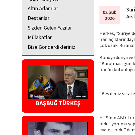
Altın Adamlar
Sur
02 Şub
Ars
Destanlar
2026
Sizden Gelen Yazılar
Herkes, "Suriye'
Mülakatlar
İran açıklarında
çok uzak. Bu anal
Bize Gönderdikleriniz
Konuya dünya ve b
“Kurulması günde
İran'ın bütünlüğ
---
“Beş deniz stratej
BAŞBUĞ TÜRKEŞ
---
HTŞ'nin ABD-Türki
oldu” yorumu yap
eyaleti oldu.” dem