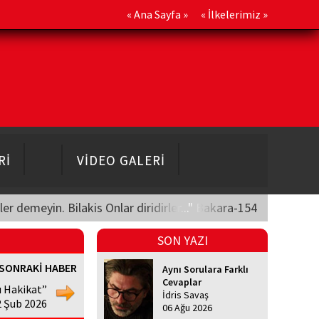
«
Ana Sayfa
» «
İlkelerimiz
»
Rİ
VİDEO GALERİ
üler demeyin. Bilakis Onlar diridirler..." Bakara-154
SON YAZI
SONRAKİ HABER
Aynı Sorulara Farklı
Cevaplar
ı Hakikat”
İdris Savaş
2 Şub 2026
06 Ağu 2026