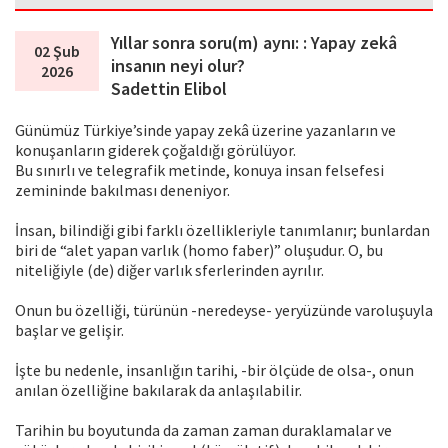
Yıllar sonra soru(m) aynı: : Yapay zekâ
02 Şub
insanın neyi olur?
2026
Sadettin Elibol
Günümüz Türkiye’sinde yapay zekâ üzerine yazanların ve
konuşanların giderek çoğaldığı görülüyor.
Bu sınırlı ve telegrafik metinde, konuya insan felsefesi
zemininde bakılması deneniyor.
İnsan, bilindiği gibi farklı özellikleriyle tanımlanır; bunlardan
biri de “alet yapan varlık (homo faber)” oluşudur. O, bu
niteliğiyle (de) diğer varlık sferlerinden ayrılır.
Onun bu özelliği, türünün -neredeyse- yeryüzünde varoluşuyla
başlar ve gelişir.
İşte bu nedenle, insanlığın tarihi, -bir ölçüde de olsa-, onun
anılan özelliğine bakılarak da anlaşılabilir.
Tarihin bu boyutunda da zaman zaman duraklamalar ve