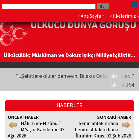
«
Ana Sayfa
» «
İlkelerimiz
»
ÜLKÜCÜ DÜNYA GÖRÜŞÜ
Ülkücülük; Müslüman ve Dokuz Işıkçı Milliyetçiliktir...
"...Şehitlere ölüler demeyin. Bilakis Onlar diridirler..."
Bakara-154
HABERLER
ÖNCEKİ HABER
SONRAKİ HABER
Hâkim en-Nisâburî
Senin ahlakın sana
M.Yaşar Kandemir, 03
benim ahlakım bana
Ağu 2026
İbrahim Kiras, 02 Şub 2026