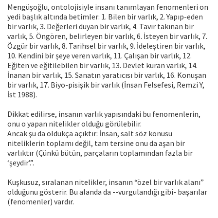
Mengüşoğlu, ontolojisiyle insanı tanımlayan fenomenleri on
yedi başlık altında betimler: 1. Bilen bir varlık, 2. Yapıp-eden
bir varlık, 3. Değerleri duyan bir varlık, 4. Tavır takınan bir
varlık, 5. Öngören, belirleyen bir varlık, 6. İsteyen bir varlık, 7.
Özgür bir varlık, 8. Tarihsel bir varlık, 9. İdeleştiren bir varlık,
10. Kendini bir şeye veren varlık, 11. Çalışan bir varlık, 12.
Eğiten ve eğitilebilen bir varlık, 13. Devlet kuran varlık, 14.
İnanan bir varlık, 15. Sanatın yaratıcısı bir varlık, 16. Konuşan
bir varlık, 17. Biyo-pisişik bir varlık (İnsan Felsefesi, Remzi Y,
İst 1988).
Dikkat edilirse, insanın varlık yapısındaki bu fenomenlerin,
onu o yapan nitelikler olduğu görülebilir.
Ancak şu da oldukça açıktır: İnsan, salt söz konusu
niteliklerin toplamı değil, tam tersine onu da aşan bir
varlıktır (Çünkü bütün, parçaların toplamından fazla bir
‘şeydir’.”.
Kuşkusuz, sıralanan nitelikler, insanın “özel bir varlık alanı”
olduğunu gösterir. Bu alanda da --vurgulandığı gibi- başarılar
(fenomenler) vardır.