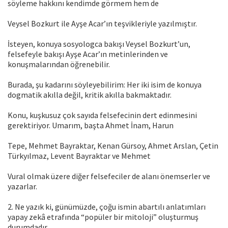
söyleme hakkını kendimde görmem hem de
Veysel Bozkurt ile Ayşe Acar’ın teşvikleriyle yazılmıştır.
İsteyen, konuya sosyologca bakışı Veysel Bozkurt’un,
felsefeyle bakışı Ayşe Acar’ın metinlerinden ve
konuşmalarından öğrenebilir.
Burada, şu kadarını söyleyebilirim: Her iki isim de konuya
dogmatik akılla değil, kritik akılla bakmaktadır.
Konu, kuşkusuz çok sayıda felsefecinin dert edinmesini
gerektiriyor. Umarım, başta Ahmet İnam, Harun
Tepe, Mehmet Bayraktar, Kenan Gürsoy, Ahmet Arslan, Çetin
Türkyılmaz, Levent Bayraktar ve Mehmet
Vural olmak üzere diğer felsefeciler de alanı önemserler ve
yazarlar.
2. Ne yazık ki, günümüzde, çoğu ismin abartılı anlatımları
yapay zekâ etrafında “popüler bir mitoloji” oluşturmuş
durumdadır.