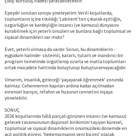
çıkış-kurtuluş iradesi yaratabilecektir.
Epeydir sorulan soruyu yineleyelim: Verili koşullarda,
toplumların içine tıkıldığı ‘Labirent’ten çıkarak eşitliğin,
özgürlüğün ve kardeşliğin insancı (ve kamucu) dünyasını
kurabilmek için yeterli öncüleri ve bunlara bağlı toplumsal ve
siyasal dinamikleri var mıdır?
Evet, yeterli olmasa da vardır. Sorun, bu dinamiklerin -
eşgüdüm halinde- sistemli, kararlı, tutarlı ve inandırıcı bir
program temelinde örgütlenip ısrarla ve inatla toplumları
ortak mücadele hattında buluşturup buluşturamayacağıdır.
Umarım, insanlık, geleceği ‘yaşayarak öğrenmek’ zorunda
kalmaz: Cehennemin kapıları ardına kadar açılmadan
evrensel barışın, refahın ve huzurun cennetini inşaya
yönelebilir.
SONUÇ
2026 koşullarında hâlâ parçalı görünen insancı (ve kamucu)
gelecek tasavvurunun düşünsel birikimini taşıyan küresel,
toplumsal ve siyasal dinamiklerin önümüzdeki dönemde en
acil politik görevi, ‘hegemonyanın yeni biçimi’ olarak