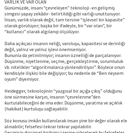
VARLIK VE VAR OLAN
Günümüzde, insanı “çevreleyen” teknoloji -en gelişmiş
simgesi yapay zekâdır- belirtildiği gibi varlığı unutturuyor.
İnsan, varlık olarak değil, tam tersine “işlevsel bir kapasite”
olarak görülüyor; başka bir ifadeyle, bir “var olan”, bir
“kullanıcı” olarak algılanıp ölçülüyor.
Daha açıkçası insanın neliği, varoluşu, kapasitesi ve derinliği
değil, yalnız ve yalnız işlevi önemseniyor.
Bununla da yetinilmiyor; insanın öznelliği de parçalanıyor.
Düşünme, niyetlenme, seçme, gerçekleştirme, sorumluluk
vb. nitelikler “algoritmalarca yönlendiriliyor”. Böylece onun
kendisiyle ilişkisi bile değişiyor; bu nedenle de “Ben neysem
oyum” diyemiyor.
Heidegger, teknolojinin “yazgısal bir açığa çıkış” olduğunu
öne sürmesine karşın, insanın “çevrelenme”den
kurtulabileceğini de ima eder. Düşünme, yaratma ve açıklık
(hakikat) kurtuluşu sağlayabilir.
Söz konusu imkân kullanılarak insan yine bir değer olarak ele
alınabilir; felsefesi tekrar tekrar yapılabilir.
Geçmişin düşünsel birikimi üzerine yükselecek bu felsefeler