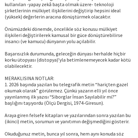
kullanılan -yapay zekâ başta olmak üzere- teknoloji
şirketlerinin mülkiyet ilişkilerini değiştirip hepsini ideal
(yüksek) değerlerin aracına dönüştürmek olacaktır.
Önümüzdeki dönemde, öncelikle söz konusu mülkiyet
ilişkileri değiştirilerek kamusal bir güce dönüştürebilirse
insancı (ve kamucu) dünyanın yolu açılabilir.
Başarısızlık durumunda, geleceğin dünyası herhalde hiçbir
korku ütopyası (distopya)’yla betimlenemeyecek kadar kötü
olabilecektir.
MERAKLISINA NOTLAR:
1. 2026 başında yazılan bu telegrafik metin “hariçten gazel
okumak olarak” görülemez. Çünkü yazarın elli yıl önce
yayınlanmış ilk yazısı “Siborglar İnsan Sayılabilir mi?”
başlığını taşıyordu (Ölçü Dergisi, 1974-Giresun).
Araya giren felsefe kitapları ve yazılarından sonra yazılan bu
(ikinci) metin, sorumun ve yanıtımın değişmediğini gösterir.
Okuduğunuz metin, bunca yıl sonra, hem aynı konuda söz