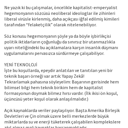
Ne yazık ki bu çalışmalar, öncelikle kapitalist-emperyalist
hegemonyanın sözcüsü neoliberal ideologlar ile zihinleri
liberal virüsle kirlenmiş, daha açıkçası iğfal edilmiş kimileri
tarafından “felaketçilik” olarak nitelenebiliyor.
Söz konusu hegemonyanın şöyle ya da böyle işbirlikçisi
politik iktidarların çoğunluğu da sınırsız bir utanmazlıkla
uyarı niteliğindeki bu açıklamalara karşın insanlık düşmanı
uygulamalarını pervasızca sürdürmeye çalışabiliyor.
YENİ TEKNOLOJİ
İşte bu koşullarda, epeydir anlatılan ve tanıtılan yeni bir
teknik başarı örneği var artık: Yapay Zekâ!
Tekrarlamak pahasına söyleyelim: Başarının gerisinde hem
bilimsel bilgi hem teknik birikim hem de kapitalist
formasyonun doymak bilmez hırsı vardır. (İlk ikisi ön koşul,
üçüncüsü yeter koşul olarak anlaşılmalıdır.)
Açık kaynaklarda veriler paylaşılıyor. Başta Amerika Birleşik
Devletleri ve Çin olmak üzere belli merkezlerde büyük
miktarlarda su ve enerji tüketerek çalışabilen komplekslere
akıl almaz mali kaynaklar harcanmaktadır.