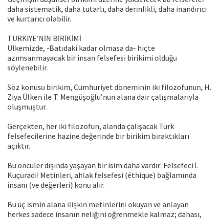
daha sistematik, daha tutarlı, daha derinlikli, daha inandırıcı
ve kurtarıcı olabilir.
TÜRKİYE’NİN BİRİKİMİ
Ülkemizde, -Batıdaki kadar olmasa da- hiçte
azımsanmayacak bir insan felsefesi birikimi olduğu
söylenebilir.
Söz konusu birikim, Cumhuriyet döneminin iki filozofunun, H.
Ziya Ülken ile T. Mengüşoğlu’nun alana dair çalışmalarıyla
oluşmuştur.
Gerçekten, her iki filozofun, alanda çalışacak Türk
felsefecilerine hazine değerinde bir birikim bıraktıkları
açıktır.
Bu öncüler dışında yaşayan bir isim daha vardır: Felsefeci İ.
Kuçuradi! Metinleri, ahlak felsefesi (éthique) bağlamında
insanı (ve değerleri) konu alır.
Bu üç ismin alana ilişkin metinlerini okuyan ve anlayan
herkes sadece insanın neliğini öğrenmekle kalmaz; dahası,