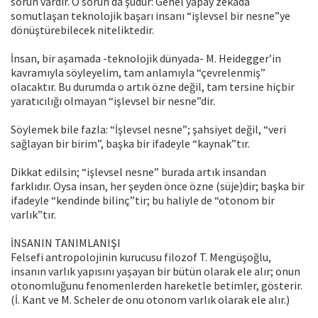
sorun vardır. O sorun da şudur: Genel yapay zekâda
somutlaşan teknolojik başarı insanı “işlevsel bir nesne”ye
dönüştürebilecek niteliktedir.
İnsan, bir aşamada -teknolojik dünyada- M. Heidegger’in
kavramıyla söyleyelim, tam anlamıyla “çevrelenmiş”
olacaktır. Bu durumda o artık özne değil, tam tersine hiçbir
yaratıcılığı olmayan “işlevsel bir nesne”dir.
Söylemek bile fazla: “İşlevsel nesne”; şahsiyet değil, “veri
sağlayan bir birim”, başka bir ifadeyle “kaynak”tır.
Dikkat edilsin; “işlevsel nesne” burada artık insandan
farklıdır. Oysa insan, her şeyden önce özne (süje)dir; başka bir
ifadeyle “kendinde bilinç”tir; bu haliyle de “otonom bir
varlık”tır.
İNSANIN TANIMLANIŞI
Felsefi antropolojinin kurucusu filozof T. Mengüşoğlu,
insanın varlık yapısını yaşayan bir bütün olarak ele alır; onun
otonomluğunu fenomenlerden hareketle betimler, gösterir.
(İ. Kant ve M. Scheler de onu otonom varlık olarak ele alır.)