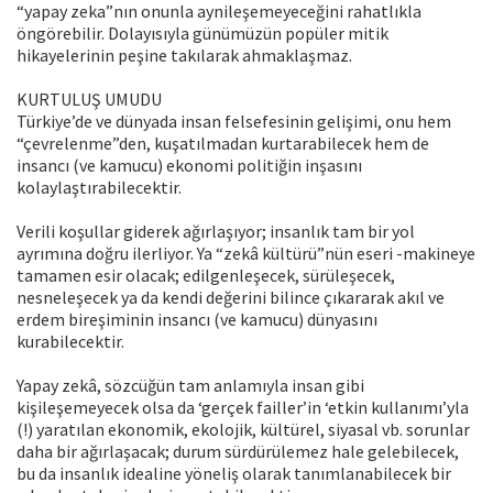
“yapay zeka”nın onunla aynileşemeyeceğini rahatlıkla
öngörebilir. Dolayısıyla günümüzün popüler mitik
hikayelerinin peşine takılarak ahmaklaşmaz.
KURTULUŞ UMUDU
Türkiye’de ve dünyada insan felsefesinin gelişimi, onu hem
“çevrelenme”den, kuşatılmadan kurtarabilecek hem de
insancı (ve kamucu) ekonomi politiğin inşasını
kolaylaştırabilecektir.
Verili koşullar giderek ağırlaşıyor; insanlık tam bir yol
ayrımına doğru ilerliyor. Ya “zekâ kültürü”nün eseri -makineye
tamamen esir olacak; edilgenleşecek, sürüleşecek,
nesneleşecek ya da kendi değerini bilince çıkararak akıl ve
erdem bireşiminin insancı (ve kamucu) dünyasını
kurabilecektir.
Yapay zekâ, sözcüğün tam anlamıyla insan gibi
kişileşemeyecek olsa da ‘gerçek failler’in ‘etkin kullanımı’yla
(!) yaratılan ekonomik, ekolojik, kültürel, siyasal vb. sorunlar
daha bir ağırlaşacak; durum sürdürülemez hale gelebilecek,
bu da insanlık idealine yöneliş olarak tanımlanabilecek bir