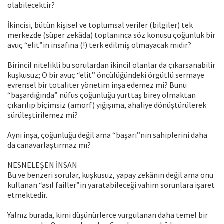
olabilecektir?
İkincisi, bütün kişisel ve toplumsal veriler (bilgiler) tek
merkezde (süper zekâda) toplanınca söz konusu çoğunluk bir
avuç “elit”in insafına (!) terk edilmiş olmayacak mıdır?
Birincil nitelikli bu sorulardan ikincil olanlar da çıkarsanabilir
kuşkusuz; O bir avuç “elit” öncülüğündeki örgütlü sermaye
evrensel bir totaliter yönetim inşa edemez mi? Bunu
“başardığında” nüfus çoğunluğu yurttaş birey olmaktan
çıkarılıp biçimsiz (amorf) yığışıma, ahaliye dönüştürülerek
sürüleştirilemez mi?
Aynı inşa, çoğunluğu değil ama “başarı”nın sahiplerini daha
da canavarlaştırmaz mı?
NESNELEŞEN İNSAN
Bu ve benzeri sorular, kuşkusuz, yapay zekânın değil ama onu
kullanan “asıl failler”in yaratabileceği vahim sorunlara işaret
etmektedir.
Yalnız burada, kimi düşünürlerce vurgulanan daha temel bir