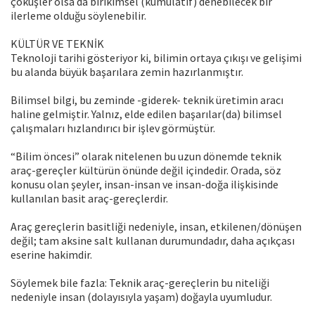
çöküşler olsa da birikimsel (kümülatif) denebilecek bir
ilerleme olduğu söylenebilir.
KÜLTÜR VE TEKNİK
Teknoloji tarihi gösteriyor ki, bilimin ortaya çıkışı ve gelişimi
bu alanda büyük başarılara zemin hazırlanmıştır.
Bilimsel bilgi, bu zeminde -giderek- teknik üretimin aracı
haline gelmiştir. Yalnız, elde edilen başarılar(da) bilimsel
çalışmaları hızlandırıcı bir işlev görmüştür.
“Bilim öncesi” olarak nitelenen bu uzun dönemde teknik
araç-gereçler kültürün önünde değil içindedir. Orada, söz
konusu olan şeyler, insan-insan ve insan-doğa ilişkisinde
kullanılan basit araç-gereçlerdir.
Araç gereçlerin basitliği nedeniyle, insan, etkilenen/dönüşen
değil; tam aksine salt kullanan durumundadır, daha açıkçası
eserine hakimdir.
Söylemek bile fazla: Teknik araç-gereçlerin bu niteliği
nedeniyle insan (dolayısıyla yaşam) doğayla uyumludur.