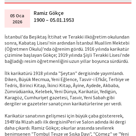
Ramiz Gökçe
05 Oca
1900 – 05.01.1953
2026
İstanbul'da Beşiktaş İttihat ve Terakki ilköğretim okulundan
sonra, Kabataş Lisesi'nin ardından İstanbul Muallim Mektebi
(Öğretmen Okulu)'nda öğrenim gördü. 1916 yılında karikatür
çizimine başlayan Gökçe; 1919 yılında Şişli Terakki Lisesi'nde
bağladığı resim öğretmenliğini uzun yıllar boyunca sürdürdü.
İlk karikatürü 1918 yılında "Şeytan" dergisinde yayımlandı.
Diken, Büyük Mecmua, Yeni Eğlence, Tasvir-i Efkâr, Terbiye ve
Tedris, Birinci Kitap, İkinci Kitap, Âyine, Aydede, Akbaba,
Zümrüdüanka, Kelebek, Yeni Dünya, Karikatür, Yedigün,
Karagöz, Cumhuriyet gazetesi, Tasvir, Yeni Sabah gibi
dergiler ve gazeteler sanatçının karikatürlerine yer verdi.
Karikatür sanatının gelişmesi için büyük çaba göstererek,
1949'da Mizah adlı ilk dergisiniPeri ve Salon adında iki dergi
daha çıkardı. Ramiz Gökçe; okurlar arasında sevilerek
benimsenen "Tombul Teyze ve Sıska Dayı", "Çömez" ve "Yeni