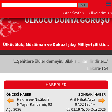
«
Ana Sayfa
» «
İlkelerimiz
»
ÜLKÜCÜ DÜNYA GÖRÜŞÜ
Ülkücülük; Müslüman ve Dokuz Işıkçı Milliyetçiliktir...
"...Şehitlere ölüler demeyin. Bilakis Onlar diridirler..."
Bakara-154
HABERLER
ÖNCEKİ HABER
SONRAKİ HABER
Hâkim en-Nisâburî
Arif Nihat Asya
M.Yaşar Kandemir, 03
07.02.1904 –
Ağu 2026
05.01.1975, 05 Oca 2026