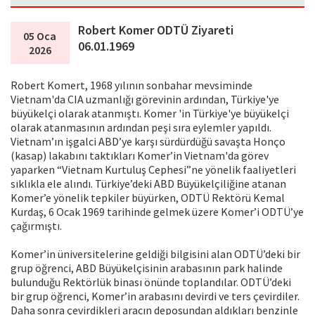
Robert Komer ODTÜ Ziyareti
05 Oca
06.01.1969
2026
Robert Komert, 1968 yılının sonbahar mevsiminde
Vietnam'da CIA uzmanlığı görevinin ardından, Türkiye'ye
büyükelçi olarak atanmıştı. Komer 'in Türkiye'ye büyükelçi
olarak atanmasının ardından peşi sıra eylemler yapıldı.
Vietnam’ın işgalci ABD’ye karşı sürdürdüğü savaşta Honço
(kasap) lakabını taktıkları Komer’in Vietnam'da görev
yaparken “Vietnam Kurtuluş Cephesi”ne yönelik faaliyetleri
sıklıkla ele alındı. Türkiye’deki ABD Büyükelçiliğine atanan
Komer’e yönelik tepkiler büyürken, ODTÜ Rektörü Kemal
Kurdaş, 6 Ocak 1969 tarihinde gelmek üzere Komer’i ODTÜ’ye
çağırmıştı.
Komer’in üniversitelerine geldiği bilgisini alan ODTÜ’deki bir
grup öğrenci, ABD Büyükelçisinin arabasının park halinde
bulunduğu Rektörlük binası önünde toplandılar. ODTÜ’deki
bir grup öğrenci, Komer’in arabasını devirdi ve ters çevirdiler.
Daha sonra çevirdikleri aracın deposundan aldıkları benzinle