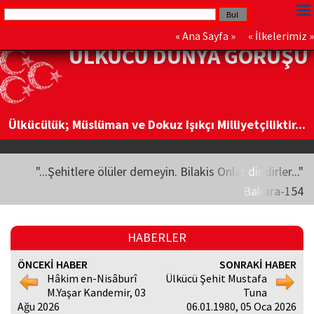
«
Ana Sayfa
» «
İlkelerimiz
»
ÜLKÜCÜ DÜNYA GÖRÜŞÜ
Ülkücülük; Müslüman ve Dokuz Işıkçı Milliyetçiliktir...
"...Şehitlere ölüler demeyin. Bilakis Onlar diridirler..."
Bakara-154
HABERLER
ÖNCEKİ HABER
SONRAKİ HABER
Hâkim en-Nisâburî
Ülkücü Şehit Mustafa
M.Yaşar Kandemir, 03
Tuna
Ağu 2026
06.01.1980, 05 Oca 2026