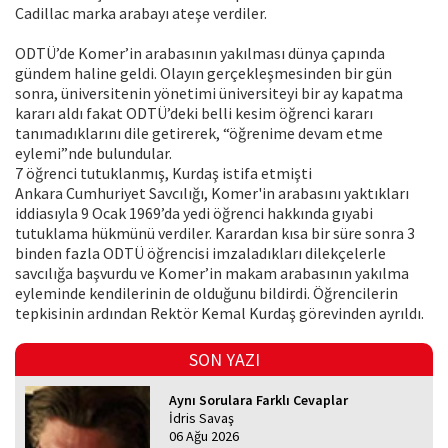
Cadillac marka arabayı ateşe verdiler.
ODTÜ’de Komer’in arabasının yakılması dünya çapında
gündem haline geldi. Olayın gerçekleşmesinden bir gün
sonra, üniversitenin yönetimi üniversiteyi bir ay kapatma
kararı aldı fakat ODTÜ’deki belli kesim öğrenci kararı
tanımadıklarını dile getirerek, “öğrenime devam etme
eylemi”nde bulundular.
7 öğrenci tutuklanmış, Kurdaş istifa etmişti
Ankara Cumhuriyet Savcılığı, Komer'in arabasını yaktıkları
iddiasıyla 9 Ocak 1969’da yedi öğrenci hakkında gıyabi
tutuklama hükmünü verdiler. Karardan kısa bir süre sonra 3
binden fazla ODTÜ öğrencisi imzaladıkları dilekçelerle
savcılığa başvurdu ve Komer’in makam arabasının yakılma
eyleminde kendilerinin de olduğunu bildirdi. Öğrencilerin
tepkisinin ardından Rektör Kemal Kurdaş görevinden ayrıldı.
SON YAZI
Aynı Sorulara Farklı Cevaplar
İdris Savaş
06 Ağu 2026