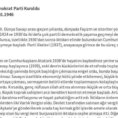
okrat Parti Kuruldu
01.1946
II. Dünya Savaşı arası geçen yıllarda, dünyada Faşizm ve otoriter y
1924 ve 1930'da iki defa çok partili demokratik yaşama geçmeyi d
lunca, özellikle 1930'dan sonra iktidarı elinde bulunduran Cumhuri
eşmeye başladı. Parti ilkeleri (1937), anayasaya girince de bu süreç
ı ve Cumhurbaşkanı Atatürk 1938'de hayatını kaybedince yerine s
Savaşı başlayınca (1939), eski devrin küskünlerini de etrafında topl
yıkıcılığı yanında birçok başlılığın çıkmasına engel oldu, bunda baş
olmaz. Savaşın özellikle ekonomiyi kötü yönde etkilemesi, büyük 
ortaya çıkması, sermayenin belirli ellerde toplanmasını kolaylaştır
rdu. Kırsalda, genç nüfusun silah altına alınması küçük ve orta büyü
. Büyük toprak sahipleri arzı kendileri kontrol etmeye başladı. Ar
i daralma enflasyonu ve hayat pahalılığını arttırdı. İktidarın önle
rden ilki Varlık Vergisi oldu. Devlet tarafından salınan ağır verg
Aşkale'ye gönderilerek orada taş kırmak gibi işlerde amele olarak k
p olan bu vergi kent burjuvazisini iktidara cephe almaya itti. Diğer 