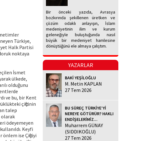
Bir önceki yazıda, Avrasya
bozkırında şekillenen üretken ve
çözüm odaklı anlayışın, İslam
medeniyetinin ilim ve kurum
önetimler
geleneğiyle buluştuğunda nasıl
büyük bir medeniyet hamlesine
eneyen Türkiye,
dönüştüğünü ele almaya çalıştım.
yet Halk Partisi
 doruk noktaya
YAZARLAR
eçilen İsmet
BAKİ YEŞİLOĞLU
ayarak ülkede,
M. Metin KAPLAN
arılı olduğunu
27 Tem 2026
kentlerde
dı ve bu, bir Kent
klükteki çiftçinin
BU SÜREÇ TÜRKİYE’Yİ
tan talep
NEREYE GÖTÜRÜR? HAKLI
m olarak
ENDİŞELERİMİZ...
ileri ödeyemeyen
Muharrem GÜNAY
ullanıldı. Keyfi
(SIDDIKOĞLU)
önlem ise Çiftçiyi
27 Tem 2026