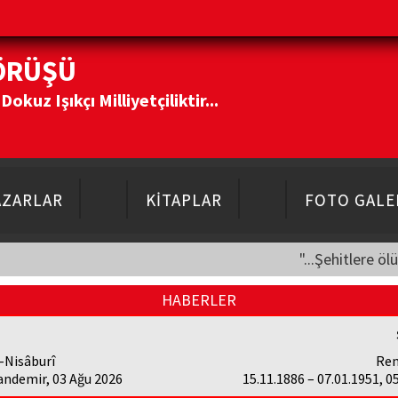
ÖRÜŞÜ
kuz Işıkçı Milliyetçiliktir...
AZARLAR
KİTAPLAR
FOTO GALE
"...Şehitlere öl
HABERLER
-Nisâburî
Ren
andemir, 03 Ağu 2026
15.11.1886 – 07.01.1951, 0