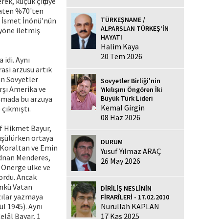
k, küçük çiftçiye
zaten %70'ten
TÜRKEŞNAME /
. İsmet İnönü'nün
ALPARSLAN TÜRKEŞ’İN
yöne iletmiş
HAYATI
Halim Kaya
20 Tem 2026
 idi. Aynı
asi arzusu artık
an Sovyetler
Sovyetler Birliği'nin
arşı Amerika ve
Yıkılışını Öngören İki
uşmada bu arzuya
Büyük Türk Lideri
Kemal Girgin
 çıkmıştı.
08 Haz 2026
uf Hikmet Bayur,
rüşülürken ortaya
DURUM
k Koraltan ve Emin
Yusuf Yılmaz ARAÇ
 Adnan Menderes,
26 May 2026
. Önerge ülke ve
ordu. Ancak
ünkü Vatan
DİRİLİŞ NESLİNİN
zılar yazmaya
FİRARÎLERİ - 17.02.2010
ül 1945). Aynı
Nurullah KAPLAN
elâl Bayar, 1
17 Kas 2025