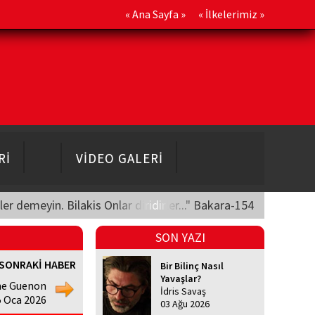
«
Ana Sayfa
» «
İlkelerimiz
»
Rİ
VİDEO GALERİ
üler demeyin. Bilakis Onlar diridirler..." Bakara-154
SON YAZI
SONRAKİ HABER
Bir Bilinç Nasıl
Yavaşlar?
e Guenon
İdris Savaş
5 Oca 2026
03 Ağu 2026