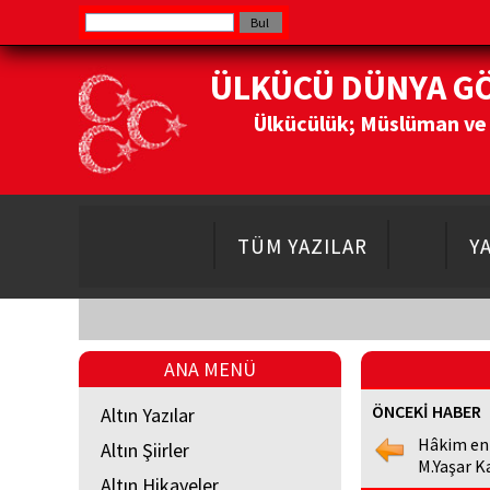
ÜLKÜCÜ DÜNYA G
Ülkücülük; Müslüman ve Do
TÜM YAZILAR
Y
ANA MENÜ
ÖNCEKİ HABER
Altın Yazılar
Hâkim en
Altın Şiirler
M.Yaşar K
Altın Hikayeler