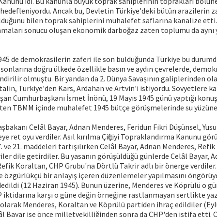
nunu idi. Bu kanunla büyük toprak sahiplerinin toprakları bölünere
hedefleniyordu. Ancak bu, Devletin Türkiye'deki bütün arazilerin 
lduğunu bilen toprak sahiplerini muhalefet saflarına kanalize etti
lamaları sonucu oluşan ekonomik darboğaz zaten toplumu da aynı 
1945 de demokrasilerin zaferi ile son bulduğunda Türkiye bu durumda
onlarına doğru ülkede özellikle basın ve aydın çevrelerde, demokr
endirilir olmuştu. Bir yandan da 2. Dünya Savaşının galiplerinden ol
 Stalin, Türkiye'den Kars, Ardahan ve Artvin'i istiyordu. Sovyetlere k
laşan Cumhurbaşkanı İsmet İnönü, 19 Mayıs 1945 günü yaptığı kon
 Zaten TBMM içinde muhalefet 1945 bütçe görüşmelerinde su yüzüne
şbakanı Celâl Bayar, Adnan Menderes, Feridun Fikri Düşünsel, Yus
e ret oyu verdiler. Asıl kırılma Çiftçiyi Topraklandırma Kanunu gö
17. ve 21. maddeleri tartışılırken Celâl Bayar, Adnan Menderes, Refi
riler dile getirdiler. Bu yasanın görüşüldüğü günlerde Celâl Bayar,
efik Koraltan, CHP Grubu'na Dörtlü Takrir adlı bir önerge verdiler
e özgürlükçü bir anlayış içeren düzenlemeler yapılmasını öngörüy
dedildi (12 Haziran 1945). Bunun üzerine, Menderes ve Köprülü o g
 iktidarına karşı o güne değin örneğine rastlanmayan sertlikte ya
 olarak Menderes, Koraltan ve Köprülü partiden ihraç edildiler (Eyl
l Bayar ise önce milletvekilliğinden sonra da CHP'den istifa etti. C