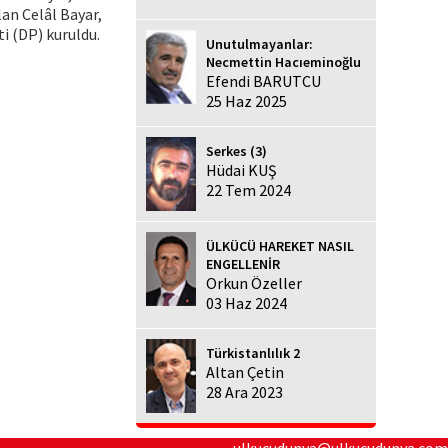
lan Celâl Bayar,
i (DP) kuruldu.
Unutulmayanlar:
Necmettin Hacıeminoğlu
Efendi BARUTCU
25 Haz 2025
Serkes (3)
Hüdai KUŞ
22 Tem 2024
ÜLKÜCÜ HAREKET NASIL
ENGELLENİR
Orkun Özeller
03 Haz 2024
Türkistanlılık 2
Altan Çetin
28 Ara 2023