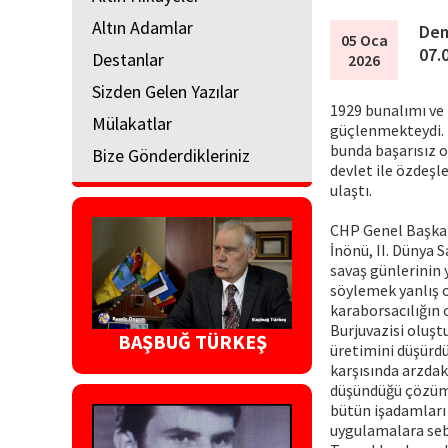
Altın Adamlar
Dem
05 Oca
07.
Destanlar
2026
Sizden Gelen Yazılar
1929 bunalımı ve 
Mülakatlar
güçlenmekteydi. 
bunda başarısız o
Bize Gönderdikleriniz
devlet ile özdeşl
ulaştı.
CHP Genel Başkan
İnönü, II. Dünya 
savaş günlerinin 
söylemek yanlış 
karaborsacılığın 
Burjuvazisi oluştu
BAŞBUĞ TÜRKEŞ
üretimini düşürdü
karşısında arzdak
düşündüğü çözümle
bütün işadamları 
uygulamalara sebe