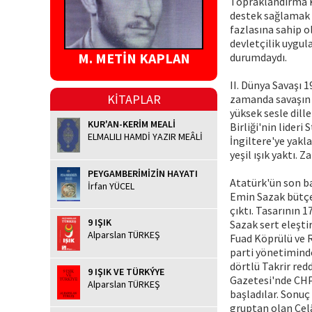
Topraklandırma Ka
destek sağlamak 
fazlasına sahip o
devletçilik uygu
M. METİN KAPLAN
durumdaydı.
II. Dünya Savaşı 
KİTAPLAR
zamanda savaşın s
yüksek sesle dill
KUR'AN-KERİM MEALİ
Birliği'nin lideri
ELMALILI HAMDİ YAZIR MEÂLİ
İngiltere'ye yak
yeşil ışık yaktı.
PEYGAMBERİMİZİN HAYATI
Atatürk'ün son ba
İrfan YÜCEL
Emin Sazak bütçey
çıktı. Tasarının 
9 IŞIK
Sazak sert eleşti
Alparslan TÜRKEŞ
Fuad Köprülü ve R
parti yönetimind
dörtlü Takrir red
9 IŞIK VE TÜRKÝYE
Gazetesi'nde CHP
Alparslan TÜRKEŞ
başladılar. Sonuç
gruptan olan Celâ