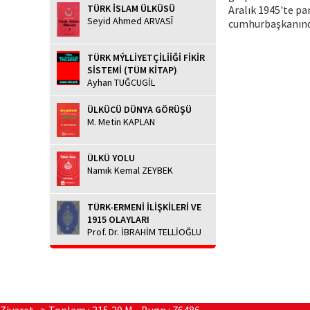
TÜRK İSLAM ÜLKÜSÜ
Aralık 1945'te pa
Seyid Ahmed ARVASÎ
cumhurbaşkanında
TÜRK MÝLLİYETÇİLİİĞİ FİKİR
SİSTEMİ (TÜM KİTAP)
Ayhan TUĞCUGİL
ÜLKÜCÜ DÜNYA GÖRÜŞÜ
M. Metin KAPLAN
ÜLKÜ YOLU
Namık Kemal ZEYBEK
TÜRK-ERMENİ İLİŞKİLERİ VE
1915 OLAYLARI
Prof. Dr. İBRAHİM TELLİOĞLU