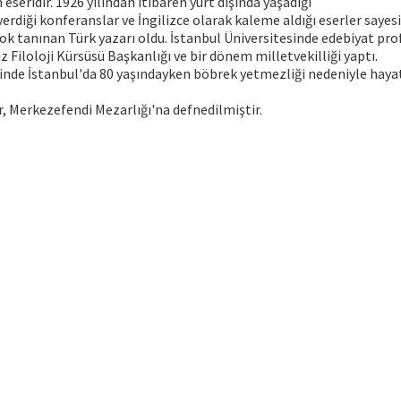
eseridir. 1926 yılından itibaren yurt dışında yaşadığı
erdiği konferanslar ve İngilizce olarak kaleme aldığı eserler saye
çok tanınan Türk yazarı oldu. İstanbul Üniversitesinde edebiyat pr
iz Filoloji Kürsüsü Başkanlığı ve bir dönem milletvekilliği yaptı.
inde İstanbul'da 80 yaşındayken böbrek yetmezliği nedeniyle hayat
r, Merkezefendi Mezarlığı'na defnedilmiştir.