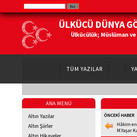
ÜLKÜCÜ DÜNYA G
Ülkücülük; Müslüman ve Do
TÜM YAZILAR
Y
ANA MENÜ
ÖNCEKİ HABER
Altın Yazılar
Hâkim en
Altın Şiirler
M.Yaşar K
Altın Hikayeler