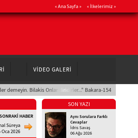
«
Ana Sayfa
» «
İlkelerimiz
»
Rİ
VİDEO GALERİ
üler demeyin. Bilakis Onlar diridirler..." Bakara-154
SON YAZI
SONRAKİ HABER
Aynı Sorulara Farklı
Cevaplar
al Süreya
İdris Savaş
5 Oca 2026
06 Ağu 2026