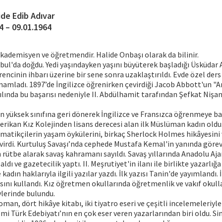
ide Edib Adıvar
4 – 09.01.1964
 akademisyen ve öğretmendir. Halide Onbaşı olarak da bilinir.
nbul'da doğdu. Yedi yaşındayken yaşını büyüterek başladığı Üsküdar
rencinin ihbarı üzerine bir sene sonra uzaklaştırıldı. Evde özel ders
amladı. 1897’de İngilizce öğrenirken çevirdiği Jacob Abbott'un "An
yılında bu başarısı nedeniyle II. Abdülhamit tarafından Şefkat Nişanı
n yüksek sınıfına geri dönerek İngilizce ve Fransızca öğrenmeye ba
rikan Kız Kolejinden lisans derecesi alan ilk Müslüman kadın oldu
matikçilerin yaşam öykülerini, birkaç Sherlock Holmes hikâyesini 
virdi. Kurtuluş Savaşı’nda cephede Mustafa Kemal'in yanında görev 
ütbe alarak savaş kahramanı sayıldı. Savaş yıllarında Anadolu Aja
ldı ve gazetecilik yaptı. II. Meşrutiyet'in ilanı ile birlikte yazarlı
kadın haklarıyla ilgili yazılar yazdı. İlk yazısı Tanin'de yayımlandı. 
sını kullandı. Kız öğretmen okullarında öğretmenlik ve vakıf okull
lerinde bulundu.
roman, dört hikâye kitabı, iki tiyatro eseri ve çeşitli incelemeleriyl
 Türk Edebiyatı’nın en çok eser veren yazarlarından biri oldu. Sin