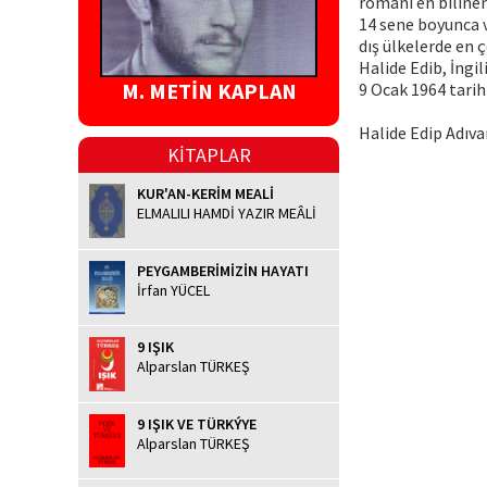
romanı en bilinen 
14 sene boyunca v
dış ülkelerde en 
Halide Edib, İngil
M. METİN KAPLAN
9 Ocak 1964 tarih
Halide Edip Adıva
KİTAPLAR
KUR'AN-KERİM MEALİ
ELMALILI HAMDİ YAZIR MEÂLİ
PEYGAMBERİMİZİN HAYATI
İrfan YÜCEL
9 IŞIK
Alparslan TÜRKEŞ
9 IŞIK VE TÜRKÝYE
Alparslan TÜRKEŞ