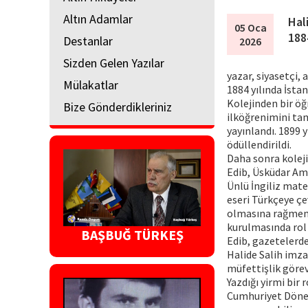
Altın Adamlar
Hal
05 Oca
188
Destanlar
2026
Sizden Gelen Yazılar
yazar, siyasetçi,
Mülakatlar
1884 yılında İsta
Kolejinden bir öğ
Bize Gönderdikleriniz
ilköğrenimini tam
yayınlandı. 1899 
ödüllendirildi.
Daha sonra koleji
Edib, Üsküdar Ame
Ünlü İngiliz mate
eseri Türkçeye çe
olmasına rağmen r
kurulmasında rol a
BAŞBUĞ TÜRKEŞ
Edib, gazetelerde 
Halide Salih imza
müfettişlik görev
Yazdığı yirmi bir 
Cumhuriyet Dönemi