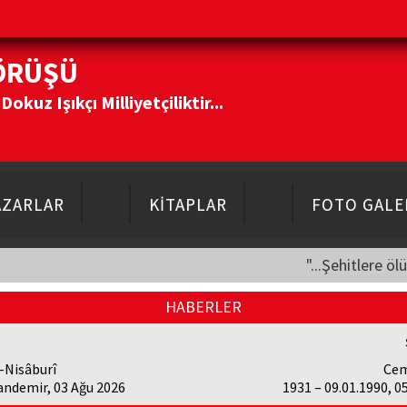
ÖRÜŞÜ
kuz Işıkçı Milliyetçiliktir...
AZARLAR
KİTAPLAR
FOTO GALE
"...Şehitlere öl
HABERLER
-Nisâburî
Cem
andemir, 03 Ağu 2026
1931 – 09.01.1990, 0