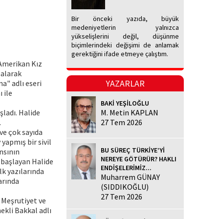
Bir önceki yazıda, büyük
medeniyetlerin yalnızca
yükselişlerini değil, düşünme
biçimlerindeki değişimi de anlamak
gerektiğini ifade etmeye çalıştım.
 Amerikan Kız
 alarak
YAZARLAR
a" adlı eseri
 ile
BAKİ YEŞİLOĞLU
şladı. Halide
M. Metin KAPLAN
.
27 Tem 2026
ve çok sayıda
yapmış bir sivil
BU SÜREÇ TÜRKİYE’Yİ
nsının
NEREYE GÖTÜRÜR? HAKLI
ğa başlayan Halide
ENDİŞELERİMİZ...
İlk yazılarında
Muharrem GÜNAY
arında
(SIDDIKOĞLU)
27 Tem 2026
e Meşrutiyet ve
ekli Bakkal adlı