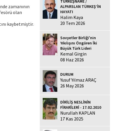
TÜRKEŞNAME /
sinde zamanının
ALPARSLAN TÜRKEŞ’İN
HAYATI
ofesörü olan
Halim Kaya
20 Tem 2026
ını kaybetmiştir.
Sovyetler Birliği'nin
Yıkılışını Öngören İki
Büyük Türk Lideri
Kemal Girgin
08 Haz 2026
DURUM
Yusuf Yılmaz ARAÇ
26 May 2026
DİRİLİŞ NESLİNİN
FİRARÎLERİ - 17.02.2010
Nurullah KAPLAN
17 Kas 2025