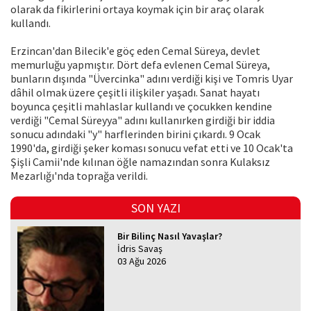
olarak da fikirlerini ortaya koymak için bir araç olarak
kullandı.
Erzincan'dan Bilecik'e göç eden Cemal Süreya, devlet
memurluğu yapmıştır. Dört defa evlenen Cemal Süreya,
bunların dışında "Üvercinka" adını verdiği kişi ve Tomris Uyar
dâhil olmak üzere çeşitli ilişkiler yaşadı. Sanat hayatı
boyunca çeşitli mahlaslar kullandı ve çocukken kendine
verdiği "Cemal Süreyya" adını kullanırken girdiği bir iddia
sonucu adındaki "y" harflerinden birini çıkardı. 9 Ocak
1990'da, girdiği şeker koması sonucu vefat etti ve 10 Ocak'ta
Şişli Camii'nde kılınan öğle namazından sonra Kulaksız
Mezarlığı'nda toprağa verildi.
SON YAZI
Bir Bilinç Nasıl Yavaşlar?
İdris Savaş
03 Ağu 2026