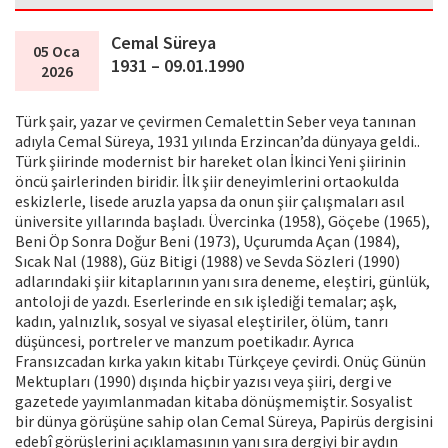
Cemal Süreya
05 Oca
1931 – 09.01.1990
2026
Türk şair, yazar ve çevirmen Cemalettin Seber veya tanınan
adıyla Cemal Süreya, 1931 yılında Erzincan’da dünyaya geldi..
Türk şiirinde modernist bir hareket olan İkinci Yeni şiirinin
öncü şairlerinden biridir. İlk şiir deneyimlerini ortaokulda
eskizlerle, lisede aruzla yapsa da onun şiir çalışmaları asıl
üniversite yıllarında başladı. Üvercinka (1958), Göçebe (1965),
Beni Öp Sonra Doğur Beni (1973), Uçurumda Açan (1984),
Sıcak Nal (1988), Güz Bitigi (1988) ve Sevda Sözleri (1990)
adlarındaki şiir kitaplarının yanı sıra deneme, eleştiri, günlük,
antoloji de yazdı. Eserlerinde en sık işlediği temalar; aşk,
kadın, yalnızlık, sosyal ve siyasal eleştiriler, ölüm, tanrı
düşüncesi, portreler ve manzum poetikadır. Ayrıca
Fransızcadan kırka yakın kitabı Türkçeye çevirdi. Onüç Günün
Mektupları (1990) dışında hiçbir yazısı veya şiiri, dergi ve
gazetede yayımlanmadan kitaba dönüşmemiştir. Sosyalist
bir dünya görüşüne sahip olan Cemal Süreya, Papirüs dergisini
edebî görüşlerini açıklamasının yanı sıra dergiyi bir aydın