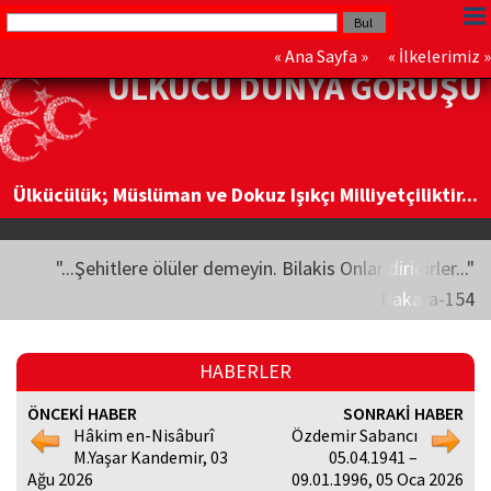
«
Ana Sayfa
» «
İlkelerimiz
»
ÜLKÜCÜ DÜNYA GÖRÜŞÜ
Ülkücülük; Müslüman ve Dokuz Işıkçı Milliyetçiliktir...
"...Şehitlere ölüler demeyin. Bilakis Onlar diridirler..."
Bakara-154
HABERLER
ÖNCEKİ HABER
SONRAKİ HABER
Hâkim en-Nisâburî
Özdemir Sabancı
M.Yaşar Kandemir, 03
05.04.1941 –
Ağu 2026
09.01.1996, 05 Oca 2026