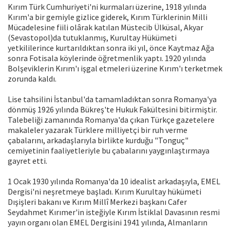
Kırım Türk Cumhuriyeti'ni kurmaları üzerine, 1918 yılında
Kırım'a bir gemiyle gizlice giderek, Kırım Türklerinin Milli
Mücadelesine fiili olârak katılan Müstecib Ülküsal, Akyar
(Sevastopol)da tutuklanmış, Kurultay Hükümeti
yetkililerince kurtarıldıktan sonra iki yıl, önce Kaytmaz Ağa
sonra Fotisala köylerinde öğretmenlik yaptı. 1920 yılında
Bolşeviklerin Kırım'ı işgal etmeleri üzerine Kırım'ı terketmek
zorunda kaldı.
Lise tahsilini İstanbul'da tamamladıktan sonra Romanya'ya
dönmüş 1926 yılında Bükreş'te Hukuk Fakültesini bitirmiştir.
Talebeliği zamanında Romanya'da çıkan Türkçe gazetelere
makaleler yazarak Türklere milliyetçi bir ruh verme
çabalarını, arkadaşlarıyla birlikte kurduğu "Tonguç"
cemiyetinin faaliyetleriyle bu çabalarını yaygınlaştırmaya
gayret etti.
1 Ocak 1930 yılında Romanya'da 10 idealist arkadaşıyla, EMEL
Dergisi'ni neşretmeye başladı. Kırım Kurultay hükümeti
Dışişleri bakanı ve Kırım Millî Merkezi başkanı Cafer
Seydahmet Kırımer'in isteğiyle Kırım İstiklal Davasının resmi
yayın organı olan EMEL Dergisini 1941 yılında, Almanların