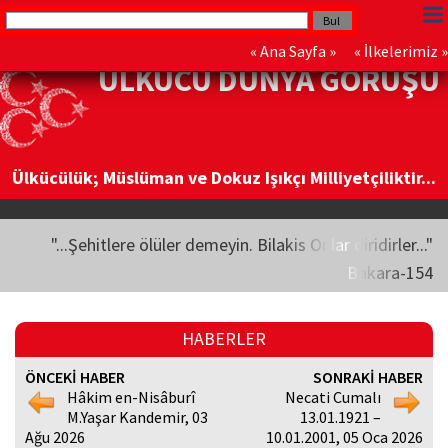
«
Ana Sayfa
» «
İlkelerimiz
»
ÜLKÜCÜ DÜNYA GÖRÜŞÜ
Ülkücülük; Müslüman ve Dokuz Işıkçı Milliyetçiliktir...
"...Şehitlere ölüler demeyin. Bilakis Onlar diridirler..."
Bakara-154
HABERLER
ÖNCEKİ HABER
SONRAKİ HABER
Hâkim en-Nisâburî
Necati Cumalı
M.Yaşar Kandemir, 03
13.01.1921 –
Ağu 2026
10.01.2001, 05 Oca 2026