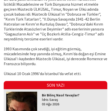
İstiklâl Mücadelesine ve Türk Dünyasına hizmet etmekle
geçiren Müstecib ÜLKÜSAL, Timur, Noyan ve Ülkü adında
çocuk babası idi. Müstecib Ülküsal'ın "Dobruca ve Türkler",
"Kırım Türk Tatarları", "II.Dünya Savaşında 1941-42 Berlin
Hatıraları ve Kırım'ın Kurtuluş Davası", "Dobruca'daki Kırım
Türklerinde Atasözleri ve Deyimler" adlı eserlerinin yanısıra
"Gagauzların Aslı" ve "Üç Bozkırlı Atilla-Cengiz-Timur" adlı
neşredilmiş tercüme eserleri vardır.
1993 Kasımında çok sevdiği, iyi eğitim görmüş,
mücadelesinde hep yanında olmuş, Kırım'da doğan eşi Emine
Ülküsal'ı kaybeden Müstecib Ülküsal, iyi derecede Romence ve
Fransızca biliyordu.
Ülküsal 10 Ocak 1996'da İstanbul'da vefat etti.
SON YAZI
Bir Bilinç Nasıl Yavaşlar?
İdris Savaş
03 Ağu 2026