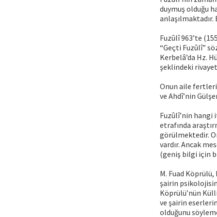
duymuş olduğu ha
anlaşılmaktadır. 
Fuzûlî 963’te (15
“Geçti Fuzûlî” sö
Kerbelâ’da Hz. H
şeklindeki rivayet
Onun aile fertleri
ve Ahdî’nin Gülşe
Fuzûlî’nin hangi i
etrafında araştır
görülmektedir. On
vardır. Ancak me
(geniş bilgi için 
M. Fuad Köprülü, 
şairin psikolojis
Köprülü’nün Külli
ve şairin eserler
olduğunu söylemes