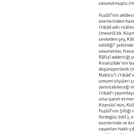
savunulmuştu (mes
Fuzûlî’nin akîdes
eserlerinden hare
iʿtiḳād adlı risâ
(meselâ bk. Köprül
sevkeden şey, Kât
edildiği” şeklinde
savunanlar, Hasan
Râfizî addettiği y
Kınalızâde’nin bu
düşünüyorlardı (me
Maṭlaʿu’l-iʿtiḳād’
umumi ölçüleri çe
yansıtabileceği i
iʿtiḳād’ı yayımla
olsa işaret etmem
Köprülü’nün, Küll
Fuzûlî’nin Şiîliğ
Yurdagür, bibl.)
eserlerinde ve Ar
sayanları haklı çı