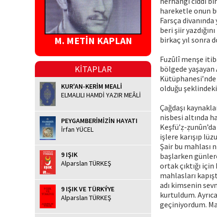
herhangi ciddi b
hareketle onun bu
Farsça divanında y
beri şiir yazdığı
M. METİN KAPLAN
birkaç yıl sonra 
Fuzûlî menşe itib
KİTAPLAR
bölgede yaşayan 
Kütüphanesi’nde 
KUR'AN-KERİM MEALİ
olduğu şeklindeki
ELMALILI HAMDİ YAZIR MEÂLİ
Çağdaşı kaynaklar
nisbesi altında ha
PEYGAMBERİMİZİN HAYATI
Keşfü’ẓ-ẓunûn’da 
İrfan YÜCEL
işlere karışıp lü
Şair bu mahlası n
9 IŞIK
başlarken günler
Alparslan TÜRKEŞ
ortak çıktığı içi
mahlasları kapışt
adı kimsenin sev
9 IŞIK VE TÜRKÝYE
kurtuldum. Ayrıca
Alparslan TÜRKEŞ
geçiniyordum. Mah