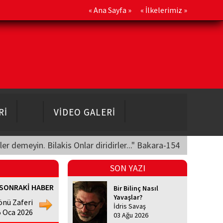
«
Ana Sayfa
» «
İlkelerimiz
»
Rİ
VİDEO GALERİ
üler demeyin. Bilakis Onlar diridirler..." Bakara-154
SON YAZI
SONRAKİ HABER
Bir Bilinç Nasıl
Yavaşlar?
nönü Zaferi
İdris Savaş
5 Oca 2026
03 Ağu 2026