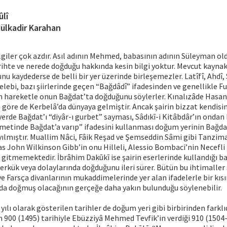
ûlî
ülkadir Karahan
bilgiler çok azdır. Asıl adının Mehmed, babasının adının Süleyman o
rihte ve nerede doğduğu hakkında kesin bilgi yoktur. Mevcut kayna
nu kaydederse de belli bir yer üzerinde birleşemezler. Latîfî, Ahdî,
elebi, bazı şiirlerinde geçen “Bağdâdî” ifadesinden ve genellikle Fu
n hareketle onun Bağdat’ta doğduğunu söylerler. Kınalızâde Hasan
ye göre de Kerbelâ’da dünyaya gelmiştir. Ancak şairin bizzat kendisi
yerde Bağdat’ı “diyâr-ı gurbet” sayması, Sâdıkī-i Kitâbdâr’ın onda
etinde Bağdat’a varıp” ifadesini kullanması doğum yerinin Bağdat
yılmıştır. Muallim Nâci, Fâik Reşad ve Şemseddin Sâmi gibi Tanzim
ias John Wilkinson Gibb’in onu Hilleli, Alessio Bombaci’nin Necefl
gitmemektedir. İbrâhim Dakūkī ise şairin eserlerinde kullandığı b
rkük veya dolaylarında doğduğunu ileri sürer. Bütün bu ihtimaller 
ve Farsça divanlarının mukaddimelerinde yer alan ifadelerle bir kısı
’da doğmuş olacağının gerçeğe daha yakın bulunduğu söylenebilir.
yılı olarak gösterilen tarihler de doğum yeri gibi birbirinden farkl
 900 (1495) tarihiyle Ebüzziyâ Mehmed Tevfik’in verdiği 910 (1504-