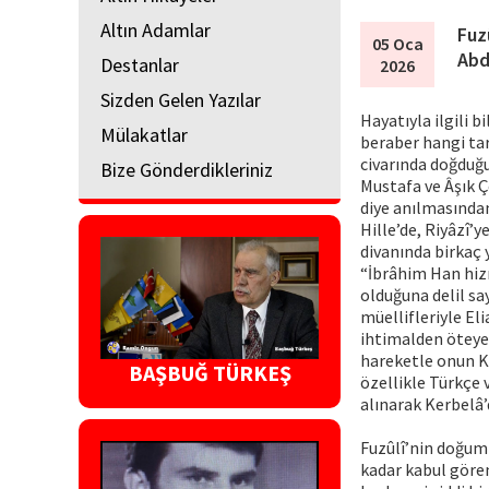
Altın Adamlar
Fuz
05 Oca
Abd
Destanlar
2026
Sizden Gelen Yazılar
Hayatıyla ilgili 
Mülakatlar
beraber hangi ta
civarında doğduğu
Bize Gönderdikleriniz
Mustafa ve Âşık Ç
diye anılmasında
Hille’de, Riyâzî’
divanında birkaç 
“İbrâhim Han hizm
olduğuna delil sa
müellifleriyle El
ihtimalden öteye 
hareketle onun Ke
BAŞBUĞ TÜRKEŞ
özellikle Türkçe 
alınarak Kerbelâ
Fuzûlî’nin doğum 
kadar kabul gören