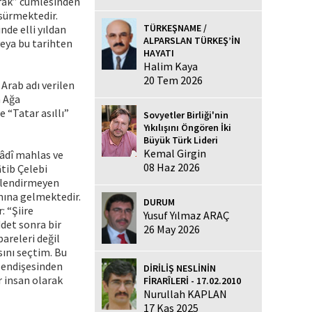
Irâk” cümlesinden
 sürmektedir.
TÜRKEŞNAME /
nde elli yıldan
ALPARSLAN TÜRKEŞ’İN
veya bu tarihten
HAYATI
Halim Kaya
20 Tem 2026
 Arab adı verilen
m Ağa
 “Tatar asıllı”
Sovyetler Birliği'nin
Yıkılışını Öngören İki
Büyük Türk Lideri
Kemal Girgin
dâdî mahlas ve
08 Haz 2026
âtib Çelebi
gilendirmeyen
mına gelmektedir.
DURUM
: “Şiire
Yusuf Yılmaz ARAÇ
det sonra bir
26 May 2026
areleri değil
sını seçtim. Bu
 endişesinden
DİRİLİŞ NESLİNİN
r insan olarak
FİRARÎLERİ - 17.02.2010
Nurullah KAPLAN
17 Kas 2025