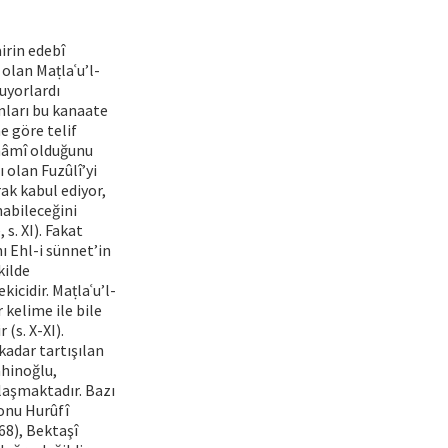
irin edebî
olan Maṭlaʿu’l-
muyorlardı
Onları bu kanaate
e göre telif
 İmâmî olduğunu
 olan Fuzûlî’yi
rak kabul ediyor,
nabileceğini
s. XI). Fakat
nı Ehl-i sünnet’in
kilde
icidir. Maṭlaʿu’l-
 kelime ile bile
(s. X-XI).
kadar tartışılan
ahinoğlu,
laşmaktadır. Bazı
 onu Hurûfî
268), Bektaşî