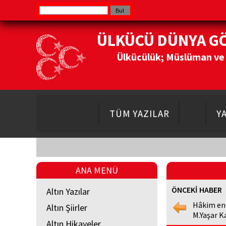
ÜLKÜCÜ DÜNYA G
Ülkücülük; Müslüman ve Do
TÜM YAZILAR
Y
ANA MENÜ
ÖNCEKİ HABER
Altın Yazılar
Hâkim en
Altın Şiirler
M.Yaşar K
Altın Hikayeler