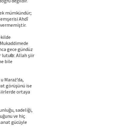
oğru değildir.
nmek mümkündür;
Hemşerisi Ahdî
 vermemiştir.
ekilde
r.” Mukaddimede
ınca gece gündüz
utuftur. Allah şiir
ne bile
t u Maraż’da,
yat görüşünü ise
iirlerde ortaya
nluğu, sadeliği,
şluğunu ve hiç
sanat gücüyle