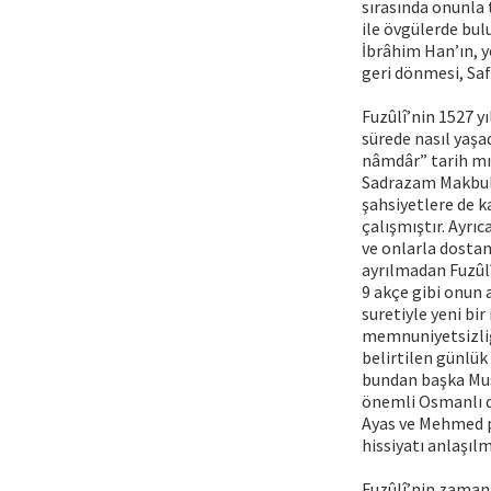
sırasında onunla 
ile övgülerde bul
İbrâhim Han’ın, y
geri dönmesi, Saf
Fuzûlî’nin 1527 y
sürede nasıl yaşa
nâmdâr” tarih mıs
Sadrazam Makbul 
şahsiyetlere de 
çalışmıştır. Ayrıc
ve onlarla dosta
ayrılmadan Fuzûlî
9 akçe gibi onun 
suretiyle yeni bi
memnuniyetsizliği
belirtilen günlük 
bundan başka Musu
önemli Osmanlı d
Ayas ve Mehmed p
hissiyatı anlaşıl
Fuzûlî’nin zaman