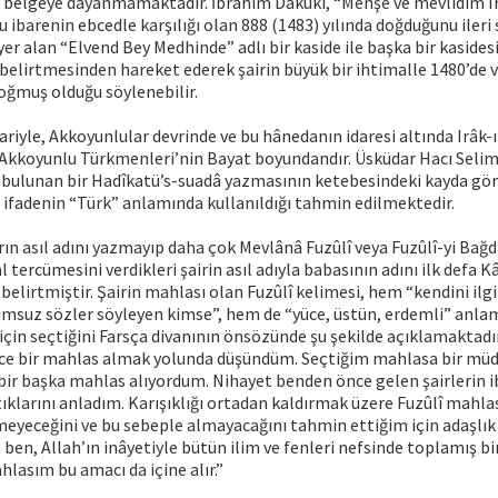
ir belgeye dayanmamaktadır. İbrâhim Dakūkī, “Menşe ve mevlidim 
 ibarenin ebcedle karşılığı olan 888 (1483) yılında doğduğunu ileri
er alan “Elvend Bey Medhinde” adlı bir kaside ile başka bir kasidesi
nı belirtmesinden hareket ederek şairin büyük bir ihtimalle 1480’de 
doğmuş olduğu söylenebilir.
ariyle, Akkoyunlular devrinde ve bu hânedanın idaresi altında Irâk-ı
Akkoyunlu Türkmenleri’nin Bayat boyundandır. Üsküdar Hacı Seli
bulunan bir Hadîkatü’s-suadâ yazmasının ketebesindeki kayda göre
 ifadenin “Türk” anlamında kullanıldığı tahmin edilmektedir.
ın asıl adını yazmayıp daha çok Mevlânâ Fuzûlî veya Fuzûlî-yi Bağ
l tercümesini verdikleri şairin asıl adıyla babasının adını ilk defa K
belirtmiştir. Şairin mahlası olan Fuzûlî kelimesi, hem “kendini il
zumsuz sözler söyleyen kimse”, hem de “yüce, üstün, erdemli” anla
için seçtiğini Farsça divanının önsözünde şu şekilde açıklamaktadır
ce bir mahlas almak yolunda düşündüm. Seçtiğim mahlasa bir müd
n bir başka mahlas alıyordum. Nihayet benden önce gelen şairlerin ib
ıklarını anladım. Karışıklığı ortadan kaldırmak üzere Fuzûlî mahla
meyeceğini ve bu sebeple almayacağını tahmin ettiğim için adaşlık
 ben, Allah’ın inâyetiyle bütün ilim ve fenleri nefsinde toplamış bi
lasım bu amacı da içine alır.”