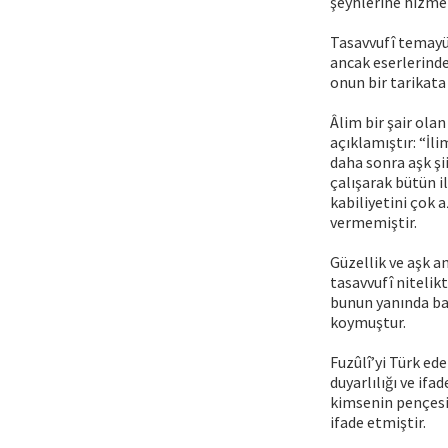
şeyhlerine hizmet
Tasavvufî temayü
ancak eserlerinde
onun bir tarikat
Âlim bir şair ola
açıklamıştır: “İli
daha sonra aşk şi
çalışarak bütün ili
kabiliyetini çok 
vermemiştir.
Güzellik ve aşk an
tasavvufî nitelik
bunun yanında baş
koymuştur.
Fuzûlî’yi Türk ed
duyarlılığı ve ifa
kimsenin pençesi
ifade etmiştir.