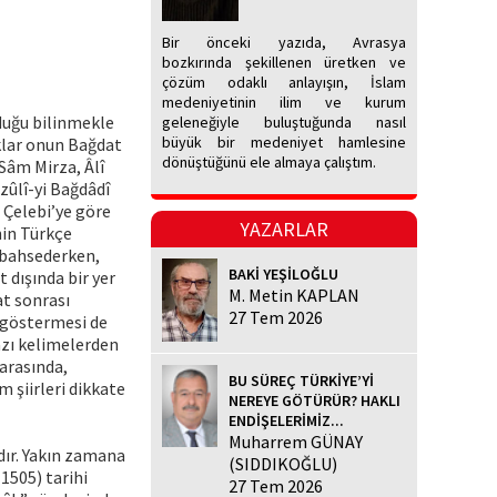
Bir önceki yazıda, Avrasya
bozkırında şekillenen üretken ve
çözüm odaklı anlayışın, İslam
medeniyetinin ilim ve kurum
lduğu bilinmekle
geleneğiyle buluştuğunda nasıl
büyük bir medeniyet hamlesine
klar onun Bağdat
dönüştüğünü ele almaya çalıştım.
 Sâm Mirza, Âlî
zûlî-yi Bağdâdî
 Çelebi’ye göre
YAZARLAR
nin Türkçe
n bahsederken,
BAKİ YEŞİLOĞLU
 dışında bir yer
M. Metin KAPLAN
at sonrası
27 Tem 2026
i göstermesi de
azı kelimelerden
arasında,
BU SÜREÇ TÜRKİYE’Yİ
m şiirleri dikkate
NEREYE GÖTÜRÜR? HAKLI
ENDİŞELERİMİZ...
Muharrem GÜNAY
ıdır. Yakın zamana
(SIDDIKOĞLU)
1505) tarihi
27 Tem 2026