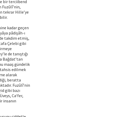
e bir terciibend
 Fuzûlî’nin,
 tekrar Hille’ye
ilir.
hine kadar geçen
iyâya pâdişâh-ı
ide takdim etmiş,
afa Çelebi gibi
girmeye
y’le de tanıştığı
ha Bağdat’tan
 bu maaş gündelik
 tahsis edilmek
eme alarak
iği, beratta
ktadır. Fuzûlî’nin
id gibi bazı
veys, Ca‘fer,
r insanın
zusunu şiddetle