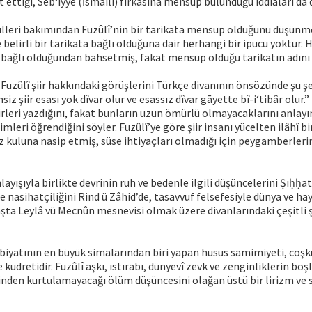
 ettiği, Seb‘iyye (İsmâilî) fırkasına mensup bulunduğu iddiaları da d
lleri bakımından Fuzûlî’nin bir tarikata mensup olduğunu düşü
 belirli bir tarikata bağlı olduğuna dair herhangi bir ipucu yoktur. 
a bağlı olduğundan bahsetmiş, fakat mensup olduğu tarikatın adını
n Fuzûlî şiir hakkındaki görüşlerini Türkçe divanının önsözünde şu ş
msiz şiir esası yok dîvar olur ve esassız dîvar gāyette bî-i‘tibâr olu
irleri yazdığını, fakat bunların uzun ömürlü olmayacaklarını anlay
mleri öğrendiğini söyler. Fuzûlî’ye göre şiir insanı yücelten ilâhî bir l
az kuluna nasip etmiş, süse ihtiyaçları olmadığı için peygamberleri
layışıyla birlikte devrinin ruh ve bedenle ilgili düşüncelerini Ṣıḥḥa
te nasihatçiliğini Rind ü Zâhid’de, tasavvuf felsefesiyle dünya ve ha
ta Leylâ vü Mecnûn mesnevisi olmak üzere divanlarındaki çeşitli ş
ebiyatının en büyük simalarından biri yapan husus samimiyeti, coşku
de kudretidir. Fuzûlî aşkı, ıstırabı, dünyevî zevk ve zenginliklerin bo
nden kurtulamayacağı ölüm düşüncesini olağan üstü bir lirizm ve 