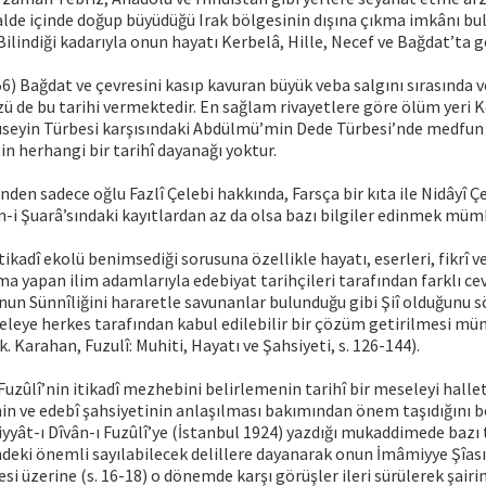
lde içinde doğup büyüdüğü Irak bölgesinin dışına çıkma imkânı bu
Bilindiği kadarıyla onun hayatı Kerbelâ, Hille, Necef ve Bağdat’ta g
56) Bağdat ve çevresini kasıp kavuran büyük veba salgını sırasında v
zü de bu tarihi vermektedir. En sağlam rivayetlere göre ölüm yeri K
üseyin Türbesi karşısındaki Abdülmü’min Dede Türbesi’nde medfun
in herhangi bir tarihî dayanağı yoktur.
nden sadece oğlu Fazlî Çelebi hakkında, Farsça bir kıta ile Nidâyî Ç
n-i Şuarâ’sındaki kayıtlardan az da olsa bazı bilgiler edinmek mü
tikadî ekolü benimsediği sorusuna özellikle hayatı, eserleri, fikrî v
ma yapan ilim adamlarıyla edebiyat tarihçileri tarafından farklı cev
un Sünnîliğini hararetle savunanlar bulunduğu gibi Şiî olduğunu s
seleye herkes tarafından kabul edilebilir bir çözüm getirilmesi 
bk. Karahan, Fuzulî: Muhiti, Hayatı ve Şahsiyeti, s. 126-144).
Fuzûlî’nin itikadî mezhebini belirlemenin tarihî bir meseleyi hall
inin ve edebî şahsiyetinin anlaşılması bakımından önem taşıdığını be
yyât-ı Dîvân-ı Fuzûlî’ye (İstanbul 1924) yazdığı mukaddimede bazı t
indeki önemli sayılabilecek delillere dayanarak onun İmâmiyye Şîa
i üzerine (s. 16-18) o dönemde karşı görüşler ileri sürülerek şairin