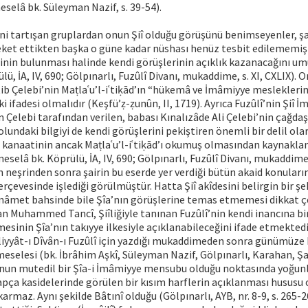
elâ bk. Süleyman Nazif, s. 39-54).
ini tartışan gruplardan onun Şiî olduğu görüşünü benimseyenler, şa
ket ettikten başka o güne kadar nüshası henüz tesbit edilememiş 
lesinin bulunması halinde kendi görüşlerinin açıklık kazanacağını u
ü, İA, IV, 690; Gölpınarlı, Fuzûlî Divanı, mukaddime, s. XI, CXLIX). 
ib Çelebi’nin Maṭlaʿu’l-iʿtiḳād’ın “hükemâ ve İmâmiyye mesleklerin
ki ifadesi olmalıdır (Keşfü’ẓ-ẓunûn, II, 1719). Ayrıca Fuzûlî’nin Şiî
 Çelebi tarafından verilen, babası Kınalızâde Ali Çelebi’nin çağdaşı
olundaki bilgiyi de kendi görüşlerini pekiştiren önemli bir delil ola
 kanaatinin ancak Maṭlaʿu’l-iʿtiḳād’ı okumuş olmasından kaynakla
selâ bk. Köprülü, İA, IV, 690; Gölpınarlı, Fuzûlî Divanı, mukaddime, 
ın neşrinden sonra şairin bu eserde yer verdiği bütün akaid konuları
rçevesinde işlediği görülmüştür. Hatta Şiî akîdesini belirgin bir şe
mâmet bahsinde bile Şîa’nın görüşlerine temas etmemesi dikkat çek
yan Muhammed Tancî, Şiîliğiyle tanınan Fuzûlî’nin kendi inancına bir
esinin Şîa’nın takıyye ilkesiyle açıklanabileceğini ifade etmektedir 
iyyât-ı Dîvân-ı Fuzûlî için yazdığı mukaddimeden sonra günümüze 
i meselesi (bk. İbrâhim Aşkî, Süleyman Nazif, Gölpınarlı, Karahan, Ş
, onun mutedil bir Şîa-i İmâmiyye mensubu olduğu noktasında yoğun
apça kasidelerinde görülen bir kısım harflerin açıklanması hususu
karmaz. Aynı şekilde Bâtınî olduğu (Gölpınarlı, AYB, nr. 8-9, s. 265-