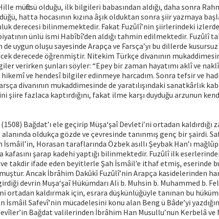
ille müftüsü olduğu, ilk bilgileri babasından aldığı, daha sonra Rah
üğü, hatta hocasının kızına âşık olduktan sonra şiir yazmaya başla
luk derecesi bilinmemektedir. Fakat Fuzûlî’nin şiirlerindeki izlerde
biyatının ünlü ismi Habîbî’den aldığı tahmin edilmektedir. Fuzûlî ta
n de uygun oluşu sayesinde Arapça ve Farsça’yı bu dillerde kusursuz
lecek derecede öğrenmiştir. Nitekim Türkçe divanının mukaddimesin
iler verirken şunları söyler: “Epey bir zaman hayatımı aklî ve naklî
kemî ve hendesî bilgiler edinmeye harcadım. Sonra tefsir ve hadis
rsça divanının mukaddimesinde de yaratılışındaki sanatkârlık kabil
ni şiire fazlaca kaptırdığını, fakat ilme karşı duyduğu arzunun kendi
 (1508) Bağdat’ı ele geçirip Müşa‘şaî Devleti’ni ortadan kaldırdığı
 alanında oldukça gözde ve çevresinde tanınmış genç bir şairdi. Saf
 İsmâil’in, Horasan taraflarında Özbek asıllı Şeybak Han’ı mağlû
a kafasını şarap kadehi yaptığı bilinmektedir. Fuzûlî ilk eserlerinde
ve takdir ifade eden beyitlerle Şah İsmâil’e ithaf etmiş, eserinde b
muştur. Ancak İbrâhim Dakūkī Fuzûlî’nin Arapça kasidelerinden hare
irdiği devrin Muşa‘şaî Hükümdarı Ali b. Muhsin b. Muhammed b. Fel
rini ortadan kaldırmak için, esrara düşkünlüğüyle tanınan bu hükü
n İsmâil Safevî’nin mücadelesini konu alan Beng ü Bâde’yi yazdığın
fevîler’in Bağdat valilerinden İbrâhim Han Musullu’nun Kerbelâ ve N