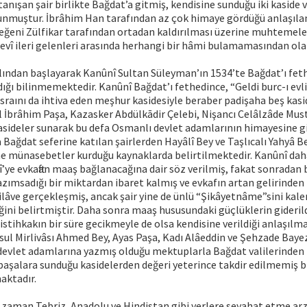
tanışan şair birlikte Bağdat’a gitmiş, kendisine sunduğu iki kaside v
unmuştur. İbrâhim Han tarafından az çok himaye gördüğü anlaşılan
eğeni Zülfikar tarafından ortadan kaldırılması üzerine muhtemelen
evî ileri gelenleri arasında herhangi bir hâmi bulamamasından olab
ılından başlayarak Kanûnî Sultan Süleyman’ın 1534’te Bağdat’ı fet
dığı bilinmemektedir. Kanûnî Bağdat’ı fethedince, “Geldi burc-ı evl
raını da ihtiva eden meşhur kasidesiyle beraber padişaha beş kas
İbrâhim Paşa, Kazasker Abdülkādir Çelebi, Nişancı Celâlzâde Must
kasideler sunarak bu defa Osmanlı devlet adamlarının himayesine 
a Bağdat seferine katılan şairlerden Hayâlî Bey ve Taşlıcalı Yahyâ Be
ne münasebetler kurduğu kaynaklarda belirtilmektedir. Kanûnî da
’ye evkaftan maaş bağlanacağına dair söz verilmiş, fakat sonradan
azımsadığı bir miktardan ibaret kalmış ve evkafın artan gelirinden
r ilâve gerçekleşmiş, ancak şair yine de ünlü “Şikâyetnâme”sini kal
ni belirtmiştir. Daha sonra maaş hususundaki güçlüklerin giderild
istihkakın bir süre gecikmeyle de olsa kendisine verildiği anlaşılma
l Mirlivâsı Ahmed Bey, Ayas Paşa, Kadı Alâeddin ve Şehzade Bayez
evlet adamlarına yazmış olduğu mektuplarla Bağdat valilerinden Ü
aşalara sunduğu kasidelerden değeri yeterince takdir edilmemiş bi
maktadır.
 zaman Tebriz, Anadolu ve Hindistan gibi yerlere seyahat etme ar