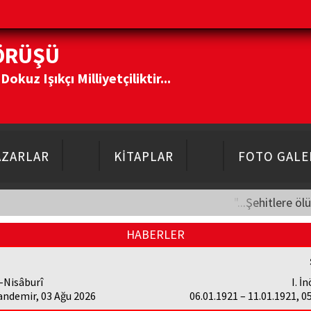
ÖRÜŞÜ
kuz Işıkçı Milliyetçiliktir...
AZARLAR
KİTAPLAR
FOTO GALE
"...Şehitlere öl
HABERLER
-Nisâburî
I. İ
andemir, 03 Ağu 2026
06.01.1921 – 11.01.1921, 0