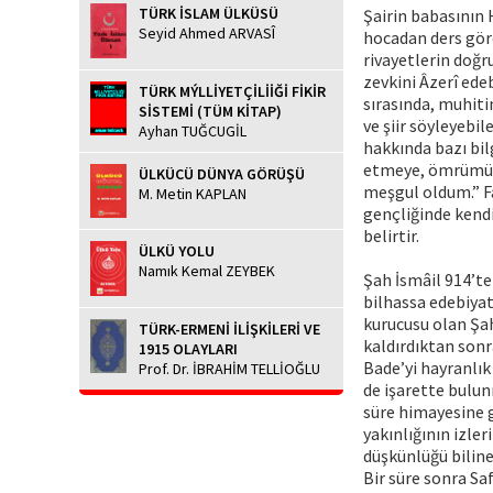
TÜRK İSLAM ÜLKÜSÜ
Şairin babasının H
Seyid Ahmed ARVASÎ
hocadan ders görd
rivayetlerin doğru
zevkini Âzerî ede
TÜRK MÝLLİYETÇİLİİĞİ FİKİR
sırasında, muhiti
SİSTEMİ (TÜM KİTAP)
ve şiir söyleyebi
Ayhan TUĞCUGİL
hakkında bazı bilg
etmeye, ömrümü hi
ÜLKÜCÜ DÜNYA GÖRÜŞÜ
meşgul oldum.” Fa
M. Metin KAPLAN
gençliğinde kendi
belirtir.
ÜLKÜ YOLU
Namık Kemal ZEYBEK
Şah İsmâil 914’te
bilhassa edebiyat
kurucusu olan Şah
TÜRK-ERMENİ İLİŞKİLERİ VE
kaldırdıktan sonr
1915 OLAYLARI
Bade’yi hayranlık 
Prof. Dr. İBRAHİM TELLİOĞLU
de işarette bulun
süre himayesine g
yakınlığının izle
düşkünlüğü biline
Bir süre sonra Sa