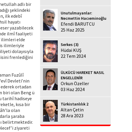
metullah adlı bir
dığı şeklindeki
Unutulmayanlar:
n, ilk edebî
Necmettin Hacıeminoğlu
hsil hayatı
Efendi BARUTCU
 eser yazabilecek
25 Haz 2025
de ilmî faaliyeti
 ilimleri elde
Serkes (3)
 ilimleriyle
Hüdai KUŞ
iyeti dolayısıyla
22 Tem 2024
sini frenlediğini
ÜLKÜCÜ HAREKET NASIL
 zaman Fuzûlî
ENGELLENİR
evî Devleti’nin
Orkun Özeller
p ederek ortadan
03 Haz 2024
n biri olan Beng ü
u tarihî hadiseye
ketle, kısa bir
Türkistanlılık 2
Altan Çetin
âh’la olan
28 Ara 2023
mdarla şaraba
ı belirtmektedir.
ecef’i ziyareti