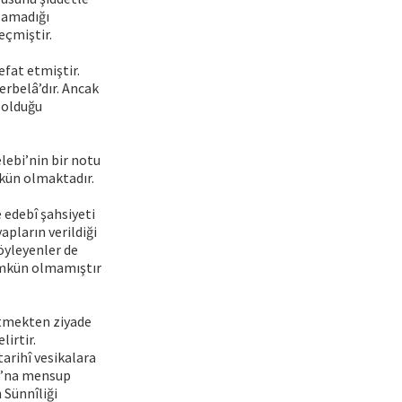
lamadığı
eçmiştir.
efat etmiştir.
erbelâ’dır. Ancak
 olduğu
elebi’nin bir notu
mkün olmaktadır.
e edebî şahsiyeti
apların verildiği
öyleyenler de
mümkün olmamıştır
etmekten ziyade
lirtir.
arihî vesikalara
sı’na mensup
 Sünnîliği