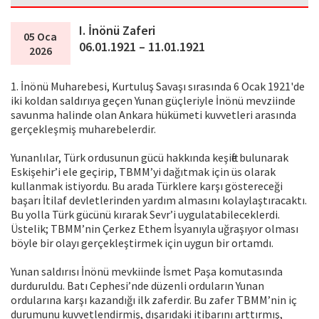
I. İnönü Zaferi
05 Oca
06.01.1921 – 11.01.1921
2026
1. İnönü Muharebesi, Kurtuluş Savaşı sırasında 6 Ocak 1921'de
iki koldan saldırıya geçen Yunan güçleriyle İnönü mevziinde
savunma halinde olan Ankara hükümeti kuvvetleri arasında
gerçekleşmiş muharebelerdir.
Yunanlılar, Türk ordusunun gücü hakkında keşifte bulunarak
Eskişehir’i ele geçirip, TBMM’yi dağıtmak için üs olarak
kullanmak istiyordu. Bu arada Türklere karşı göstereceği
başarı İtilaf devletlerinden yardım almasını kolaylaştıracaktı.
Bu yolla Türk gücünü kırarak Sevr’i uygulatabileceklerdi.
Üstelik; TBMM’nin Çerkez Ethem İsyanıyla uğraşıyor olması
böyle bir olayı gerçekleştirmek için uygun bir ortamdı.
Yunan saldırısı İnönü mevkiinde İsmet Paşa komutasında
durduruldu. Batı Cephesi’nde düzenli orduların Yunan
ordularına karşı kazandığı ilk zaferdir. Bu zafer TBMM’nin iç
durumunu kuvvetlendirmiş, dışarıdaki itibarını arttırmış,