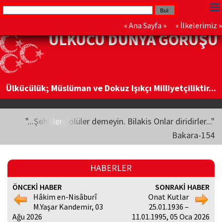
«
Ana Sayfa
» «
İlkelerimiz
»
ÜLKÜCÜ DÜNYA GÖRÜŞÜ
Ülkücülük; Müslüman ve Dokuz Işıkçı Milliyetçiliktir...
"...Şehitlere ölüler demeyin. Bilakis Onlar diridirler..."
Bakara-154
HABERLER
ÖNCEKİ HABER
SONRAKİ HABER
Hâkim en-Nisâburî
Onat Kutlar
M.Yaşar Kandemir, 03
25.01.1936 –
Ağu 2026
11.01.1995, 05 Oca 2026