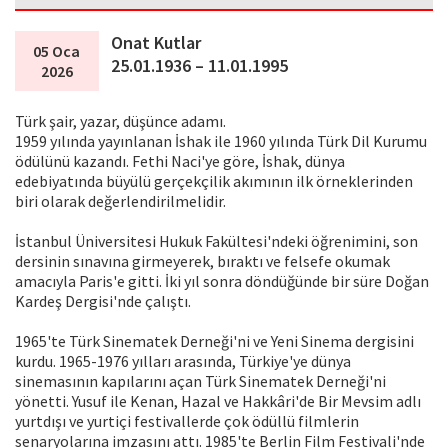
Onat Kutlar
05 Oca
25.01.1936 – 11.01.1995
2026
Türk şair, yazar, düşünce adamı.
1959 yılında yayınlanan İshak ile 1960 yılında Türk Dil Kurumu
ödülünü kazandı. Fethi Naci'ye göre, İshak, dünya
edebiyatında büyülü gerçekçilik akımının ilk örneklerinden
biri olarak değerlendirilmelidir.
İstanbul Üniversitesi Hukuk Fakültesi'ndeki öğrenimini, son
dersinin sınavına girmeyerek, bıraktı ve felsefe okumak
amacıyla Paris'e gitti. İki yıl sonra döndüğünde bir süre Doğan
Kardeş Dergisi'nde çalıştı.
1965'te Türk Sinematek Derneği'ni ve Yeni Sinema dergisini
kurdu. 1965-1976 yılları arasında, Türkiye'ye dünya
sinemasının kapılarını açan Türk Sinematek Derneği'ni
yönetti. Yusuf ile Kenan, Hazal ve Hakkâri'de Bir Mevsim adlı
yurtdışı ve yurtiçi festivallerde çok ödüllü filmlerin
senaryolarına imzasını attı. 1985'te Berlin Film Festivali'nde