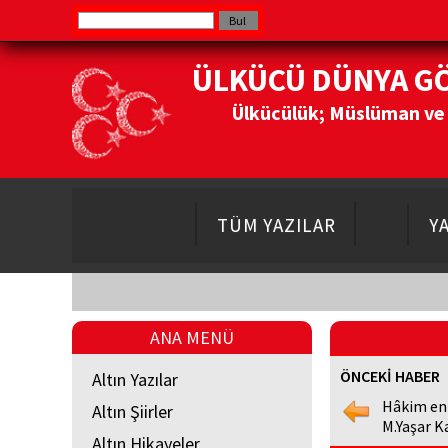
ÜLKÜCÜ DÜNYA G
Ülkücülük; Müslüman ve Do
TÜM YAZILAR
Y
ANA MENÜ
ÖNCEKİ HABER
Altın Yazılar
Hâkim en
Altın Şiirler
M.Yaşar K
Altın Hikayeler