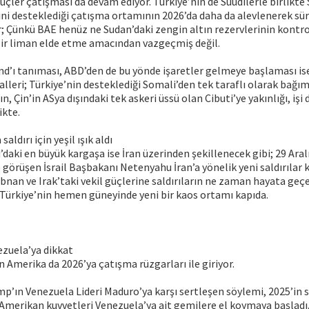
güçler çatışması da devam ediyor. Türkiye’nin de Suudilerle birlikte
i desteklediği çatışma ortamının 2026’da daha da alevlenerek süre
r; Çünkü BAE henüz ne Sudan’daki zengin altın rezervlerinin kontr
bir liman elde etme amacından vazgeçmiş değil.
and’ı tanıması, ABD’den de bu yönde işaretler gelmeye başlaması is
lleri; Türkiye’nin desteklediği Somali’den tek taraflı olarak bağıms
, Çin’in ASya dışındaki tek askeri üssü olan Cibuti’ye yakınlığı, işi
ikte.
aldırı için yeşil ışık aldı
daki en büyük kargaşa ise İran üzerinden şekillenecek gibi; 29 Aral
görüşen İsrail Başbakanı Netenyahu İran’a yönelik yeni saldırılar 
 Lübnan ve Irak’taki vekil güçlerine saldırıların ne zaman hayata geç
Türkiye’nin hemen güneyinde yeni bir kaos ortamı kapıda.
ezuela’ya dikkat
n Amerika da 2026’ya çatışma rüzgarları ile giriyor.
’ın Venezuela Lideri Maduro’ya karşı sertleşen söylemi, 2025’in so
Amerikan kuvvetleri Venezuela’ya ait gemilere el koymaya başlad