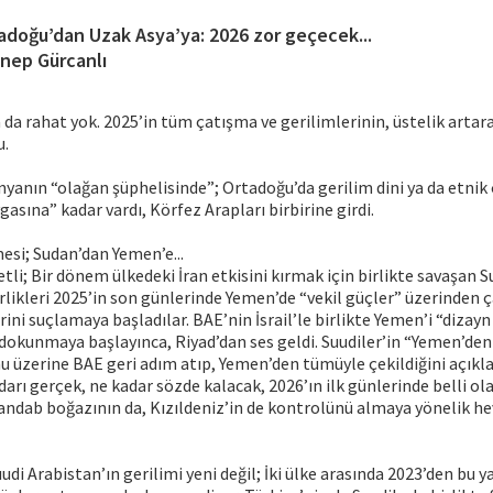
adoğu’dan Uzak Asya’ya: 2026 zor geçecek...
nep Gürcanlı
 da rahat yok. 2025’in tüm çatışma ve gerilimlerinin, üstelik artarak
u.
yanın “olağan şüphelisinde”; Ortadoğu’da gerilim dini ya da etni
gasına” kadar vardı, Körfez Arapları birbirine girdi.
esi; Sudan’dan Yemen’e...
li; Bir dönem ülkedeki İran etkisini kırmak için birlikte savaşan S
rlikleri 2025’in son günlerinde Yemen’de “vekil güçler” üzerinden ç
rini suçlamaya başladılar. BAE’nin İsrail’le birlikte Yemen’i “dizay
 dokunmaya başlayınca, Riyad’dan ses geldi. Suudiler’in “Yemen’den
 üzerine BAE geri adım atıp, Yemen’den tümüyle çekildiğini açıkla
rı gerçek, ne kadar sözde kalacak, 2026’ın ilk günlerinde belli olac
andab boğazının da, Kızıldeniz’in de kontrolünü almaya yönelik h
udi Arabistan’ın gerilimi yeni değil; İki ülke arasında 2023’den bu 