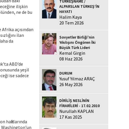
 Sudan’daki
TÜRKEŞNAME /
ceğine ilişkin
ALPARSLAN TÜRKEŞ’İN
HAYATI
olünden, ne de bu
Halim Kaya
20 Tem 2026
e Afrika açısından
ızlığını ilan
Sovyetler Birliği'nin
 daha da
Yıkılışını Öngören İki
Büyük Türk Lideri
Kemal Girgin
08 Haz 2026
ık’ta ABD’de
konusunda yeşil
DURUM
eceği ise sadece
Yusuf Yılmaz ARAÇ
26 May 2026
DİRİLİŞ NESLİNİN
FİRARÎLERİ - 17.02.2010
Nurullah KAPLAN
17 Kas 2025
n haftalarında
ı. Washington’un