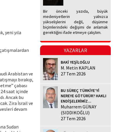
Bir önceki yazıda, büyük
medeniyetlerin yalnızca
yükselişlerini değil, düşünme
biçimlerindeki değişimi de anlamak
, yeni yıla
gerektiğini ifade etmeye çalıştım.
YAZARLAR
k çatışmalardan
BAKİ YEŞİLOĞLU
M. Metin KAPLAN
uudi Arabistan ve
27 Tem 2026
atışmayı bırakıp,
n etme” çabası
BU SÜREÇ TÜRKİYE’Yİ
 24 saat içinde
NEREYE GÖTÜRÜR? HAKLI
dı. Ancak bu
ENDİŞELERİMİZ...
ak. Zira İsrail ve
Muharrem GÜNAY
evesleri devam
(SIDDIKOĞLU)
27 Tem 2026
yana Sudan