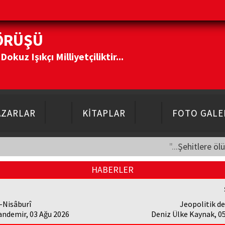
ÖRÜŞÜ
kuz Işıkçı Milliyetçiliktir...
AZARLAR
KİTAPLAR
FOTO GALE
"...Şehitlere öl
HABERLER
-Nisâburî
Jeopolitik d
andemir, 03 Ağu 2026
Deniz Ülke Kaynak, 0