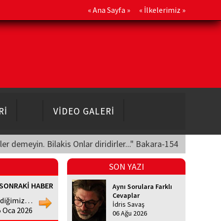
«
Ana Sayfa
» «
İlkelerimiz
»
Rİ
VİDEO GALERİ
üler demeyin. Bilakis Onlar diridirler..." Bakara-154
SON YAZI
SONRAKİ HABER
Aynı Sorulara Farklı
Cevaplar
ediğimiz…
İdris Savaş
5 Oca 2026
06 Ağu 2026