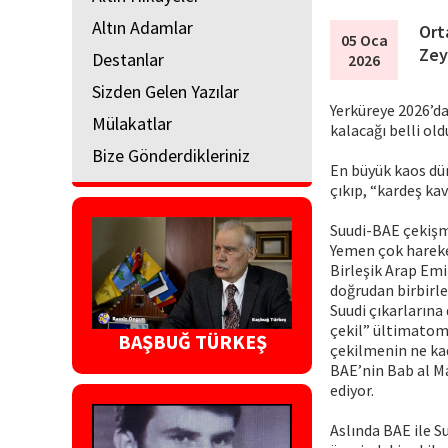
Altın Adamlar
Ort
05 Oca
Zey
Destanlar
2026
Sizden Gelen Yazılar
Yerküreye 2026’da
Mülakatlar
kalacağı belli old
Bize Gönderdikleriniz
En büyük kaos dün
çıkıp, “kardeş kav
Suudi-BAE çekişm
Yemen çok hareket
Birleşik Arap Emi
doğrudan birbirle
Suudi çıkarlarına
çekil” ültimatomu
BAŞBUĞ TÜRKEŞ
çekilmenin ne kada
BAE’nin Bab al M
ediyor.
Aslında BAE ile Su