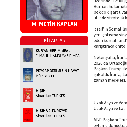
üzerindeki vekil 
Burhan hükümetin
pek çok işaret va
ülkede stratejik 
M. METİN KAPLAN
İsrail’in Somalil
yeni çatışma sinya
KİTAPLAR
eden Somaliland’ın
karıştıracak nitel
KUR'AN-KERİM MEALİ
ELMALILI HAMDİ YAZIR MEÂLİ
Netenyahu, İran’a s
2026’da Ortadoğu’
Başkan Trump ile 
PEYGAMBERİMİZİN HAYATI
ışık aldı. İran’a,
İrfan YÜCEL
zaman meselesi. 
9 IŞIK
Alparslan TÜRKEŞ
Uzak Asya ve Ven
Uzak Asya ve Lati
9 IŞIK VE TÜRKÝYE
Alparslan TÜRKEŞ
ABD Başkanı Trump
eyleme dönüştü; 