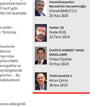
Unutulmayanlar:
kentteki belirli
Necmettin Hacıeminoğlu
tarifi gibi.
Efendi BARUTCU
ldü (ilk aşamada
25 Haz 2025
e saldırı
Serkes (3)
a "Dolunay
Hüdai KUŞ
22 Tem 2024
ylemlerle
ÜLKÜCÜ HAREKET NASIL
klerini
ENGELLENİR
mayı veya
Orkun Özeller
yölerindeki
03 Haz 2024
arargahlar ve
ney bölgelerde
kopterler… Bu
Türkistanlılık 2
müdahalesini
Altan Çetin
28 Ara 2023
rusu akla geldi.