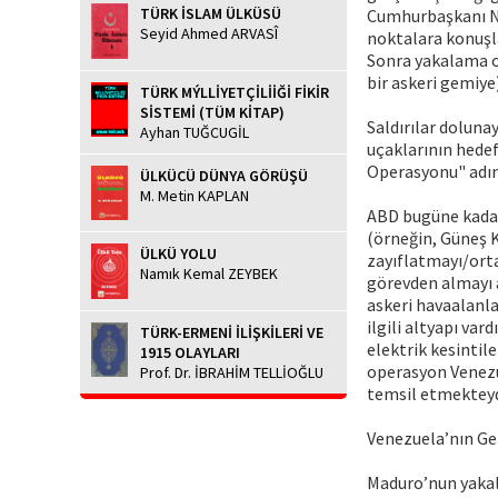
TÜRK İSLAM ÜLKÜSÜ
Cumhurbaşkanı Ni
Seyid Ahmed ARVASÎ
noktalara konuşlan
Sonra yakalama ol
bir askeri gemiye)
TÜRK MÝLLİYETÇİLİİĞİ FİKİR
SİSTEMİ (TÜM KİTAP)
Saldırılar dolunay
Ayhan TUĞCUGİL
uçaklarının hede
Operasyonu" adını
ÜLKÜCÜ DÜNYA GÖRÜŞÜ
M. Metin KAPLAN
ABD bugüne kadar
(örneğin, Güneş K
ÜLKÜ YOLU
zayıflatmayı/ort
Namık Kemal ZEYBEK
görevden almayı a
askeri havaalanla
ilgili altyapı va
TÜRK-ERMENİ İLİŞKİLERİ VE
elektrik kesintil
1915 OLAYLARI
operasyon Venezu
Prof. Dr. İBRAHİM TELLİOĞLU
temsil etmekteyd
Venezuela’nın Gel
Maduro’nun yakala