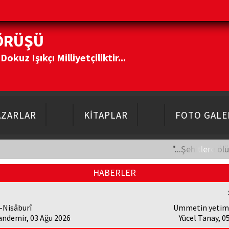
ÖRÜŞÜ
kuz Işıkçı Milliyetçiliktir...
AZARLAR
KİTAPLAR
FOTO GALE
"...Şehitlere öl
HABERLER
-Nisâburî
Ümmetin yetimi
andemir, 03 Ağu 2026
Yücel Tanay, 0