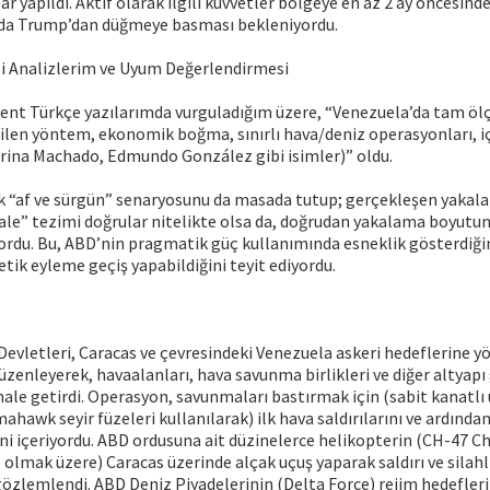
ar yapıldı. Aktif olarak ilgili kuvvetler bölgeye en az 2 ay öncesind
ır da Trump’dan düğmeye basması bekleniyordu.
 Analizlerim ve Uyum Değerlendirmesi
ent Türkçe yazılarımda vurguladığım üzere, “Venezuela’da tam ölç
dilen yöntem, ekonomik boğma, sınırlı hava/deniz operasyonları, 
orina Machado, Edmundo González gibi isimler)” oldu.
k “af ve sürgün” senaryosunu da masada tutup; gerçekleşen yaka
ale” tezimi doğrular nitelikte olsa da, doğrudan yakalama boyutun
iyordu. Bu, ABD’nin pragmatik güç kullanımında esneklik gösterdiğin
etik eyleme geçiş yapabildiğini teyit ediyordu.
Devletleri, Caracas ve çevresindeki Venezuela askeri hedeflerine y
 düzenleyerek, havaalanları, hava savunma birlikleri ve diğer altyapı
z hale getirdi. Operasyon, savunmaları bastırmak için (sabit kanatlı
wk seyir füzeleri kullanılarak) ilk hava saldırılarını ve ardında
ni içeriyordu. ABD ordusuna ait düzinelerce helikopterin (CH-47 C
 olmak üzere) Caracas üzerinde alçak uçuş yaparak saldırı ve silah
gözlemlendi. ABD Deniz Piyadelerinin (Delta Force) rejim hedefler