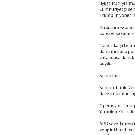
uyuşturucuyla mü
Cumhuriyetçi sen
Trump'ın yönetimi
Bu durum yapılaca
küresel kazanımla
“Amerika’yı tekra
doktrini bunu ger
vatandaşa dönük 
buydu.
Sonuçlar
Sonuç olarak, Ven
ilave imkanlar 
Operasyon Trump’
Yarımküre’de rak
ABD veya Trump is
zengini bir ülked