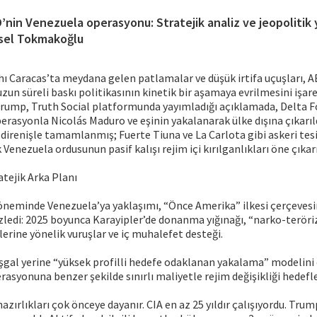
’nin Venezuela operasyonu: Stratejik analiz ve jeopolitik
sel Tokmakoğlu
hı Caracas’ta meydana gelen patlamalar ve düşük irtifa uçuşları, 
uzun süreli baskı politikasının kinetik bir aşamaya evrilmesini işar
rump, Truth Social platformunda yayımladığı açıklamada, Delta F
rasyonla Nicolás Maduro ve eşinin yakalanarak ülke dışına çıkarıld
irenişle tamamlanmış; Fuerte Tiuna ve La Carlota gibi askeri tes
Venezuela ordusunun pasif kalışı rejim içi kırılganlıkları öne çıkar
tejik Arka Planı
öneminde Venezuela’ya yaklaşımı, “Önce Amerika” ilkesi çerçevesin
 izledi: 2025 boyunca Karayipler’de donanma yığınağı, “narko-terör
erine yönelik vuruşlar ve iç muhalefet desteği.
işgal yerine “yüksek profilli hedefe odaklanan yakalama” modelin
syonuna benzer şekilde sınırlı maliyetle rejim değişikliği hedefle
zırlıkları çok önceye dayanır. CIA en az 25 yıldır çalışıyordu. Trum