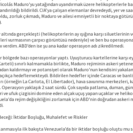
colás Maduro'yu yatağından uyandırmak üzere helikopterlerle baş
dırıldığı bildirildi. CIA’ya çalışan elemanlar devredeydi, yer ve saat 
du, zorluk çıkmadı, Maduro ve ailesi emniyetli bir noktaya götürü
.
 altında gerçekleşti (helikopterlerin ay ışığına karşı siluetlerinin v
fleri vurmasının çarpıcı görüntüsü nedeniyle) ve ben bu operasyon
 verdim. ABD’den ise şu ana kadar operasyon adı zikredilmedi.
 bölgede bazı operasyonlar yaptı. Uyuşturucu kartellerine karşı e
arteli) sınırlı kalmamakla birlikte, Maduro rejiminin askeri yetene
adan kaldırmayı ve potansiyel olarak Maduro'nun kendisini yakala
çıkça hedeflemekteydi. Bildirilen hedefler içinde Caracas ve banli
rı (örneğin La Carlota, El Libertador), hava savunma merkezleri, k
rdı. Operasyon yaklaşık 2 saat sürdü. Çok sayıda patlama, duman, gü
eri ve ufuk çizgisini domine eden alçak uçuş yapan uçaklar ve heli
ela'da rejim değişikliğini zorlamak için ABD'nin doğrudan askeri 
i.
eceği: İktidar Boşluğu, Muhalefet ve Riskler
nmasıyla ilk bakışta Venezuela’da bir iktidar boşluğu oluştu mu so