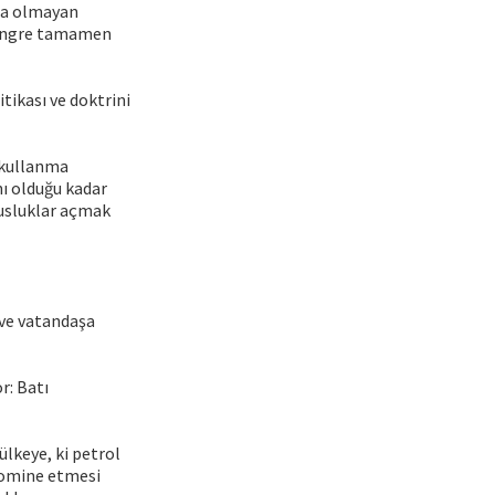
kna olmayan
 Kongre tamamen
tikası ve doktrini
ü kullanma
nı olduğu kadar
usluklar açmak
 ve vatandaşa
r: Batı
ülkeye, ki petrol
 domine etmesi