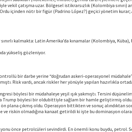
le vekil çatışma uzar. Bölgesel istikrarsızlık (Kolombiya sınırı) ar
 Ordu içinden nötr bir figür (Padrino López?) geçici yönetim kurar
r sınırlı kalmakta: Latin Amerika’da kınamalar (Kolombiya, Küba),
nda yükseliş gözleniyor.
ontrollü bir darbe yerine “doğrudan askeri-operasyonel müdahale” 
lmıştı. Risk vardı, ancak riskler her yönüyle yapılan hazırlıkla ortad
resi böylesi bir müdahaleye yeşil ışık yakmıştı. Tersini düşünelim
a Trump böylesi bir oldubittiyle sağlam bir hamle geliştirmiş old
i ön plana çıkmış oldu. Operasyon bittikten ve sonuç alındıktan so
e ve riskin olmadığına kanaat getirildi ki işte bu dominasyon olara
onu önce petrolcüleri sevindirdi. En önemli konu buydu, petrol. 