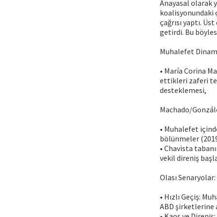
Anayasal olarak y
koalisyonundaki 
çağrısı yaptı. Üs
getirdi. Bu böyle
Muhalefet Dinami
• María Corina M
ettikleri zaferi 
desteklemesi,
Machado/González i
• Muhalefet içinde
bölünmeler (2019 
• Chavista tabanın
vekil direniş başl
Olası Senaryolar:
• Hızlı Geçiş: Muh
ABD şirketlerine 
• Kaos ve Direniş: