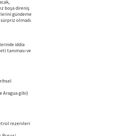
acak,
z boşa direniş
allerini gündeme
 sürpriz olmadı.
erinde iddia
eti tanıması ve
rihsel
de Aragua gibi)
etrol rezervleri
r; Rusya/