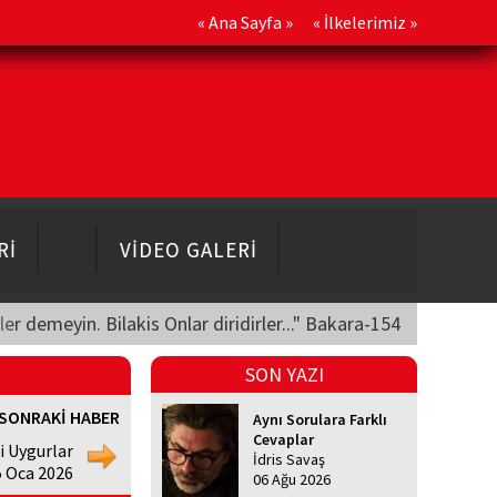
«
Ana Sayfa
» «
İlkelerimiz
»
Rİ
VİDEO GALERİ
üler demeyin. Bilakis Onlar diridirler..." Bakara-154
SON YAZI
SONRAKİ HABER
Aynı Sorulara Farklı
Cevaplar
 Uygurlar
İdris Savaş
5 Oca 2026
06 Ağu 2026