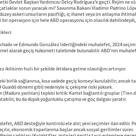
etki Devlet Başkan Yardımcısı Delcy Rodríguez’e geçti. Rejim ne ol
çatlaklar sorun yaracak mı? Savunma Bakanı Vladimir Padrino Lópe
t düzey askeri unsurların pasifliği, iç ihanet veya ön anlaşma ihtim
si bir operasyon için hele ABD operasyonu için olasılık dahilindeydi,
kleri:
achado ve Edmundo González liderliğindeki muhalefet, 2024 seçiml
temel alarak geçiş hükümeti talebinde bulunabilir. ABD’nin muhalef
kilisinin hızlı bir şekilde iktidara gelme olasılığını artırıyor.
ki birlik sağlanırsa, kısa vadede geçiş konseyi kurulabilir; ancak ta
Guaidó dönemi gibi) nedeniyle iç çekişme riski yüksek.
 (Maduro yanlıları) tepkisi kritik: Kartel bağlantılı gruplar (Tren 
atabilir, bu da düşük yoğunluklu çatışma ve göç dalgası yaratır.
alefet, ABD desteğiyle kontrolü ele alır; yeni seçimler ilan edilir. P
açılır, ekonomik toparlanma başlar ancak sosyal gerilimler sürer.
 Rejim sadıkları (Kolektifler, milisler) gerilla tarzı eylemlere geçe