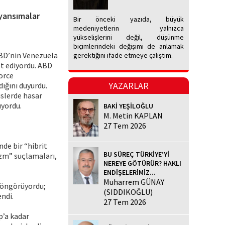
 yansımalar
Bir önceki yazıda, büyük
medeniyetlerin yalnızca
yükselişlerini değil, düşünme
biçimlerindeki değişimi de anlamak
ABD’nin Venezuela
gerektiğini ifade etmeye çalıştım.
et ediyordu. ABD
orce
YAZARLAR
ığını duyurdu.
islerde hasar
ıyordu.
BAKİ YEŞİLOĞLU
M. Metin KAPLAN
27 Tem 2026
de bir “hibrit
BU SÜREÇ TÜRKİYE’Yİ
izm” suçlamaları,
NEREYE GÖTÜRÜR? HAKLI
ENDİŞELERİMİZ...
Muharrem GÜNAY
i öngörüyordu;
(SIDDIKOĞLU)
ndi.
27 Tem 2026
p’a kadar