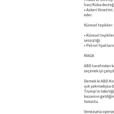
İran/Küba desteğiy
• Askeri Yönetim:
eder.
Küresel tepkiler:
• Küresel tepkile
sessizliği.
• Petrol fiyatları
MAGA
ABD tarafından k
seçenek iyi çalışı
Demek ki ABD Kong
ışık yakmadıysa d
Trump’ın liderliğ
kazancın geldiğin
husustu.
Venezuela operasy