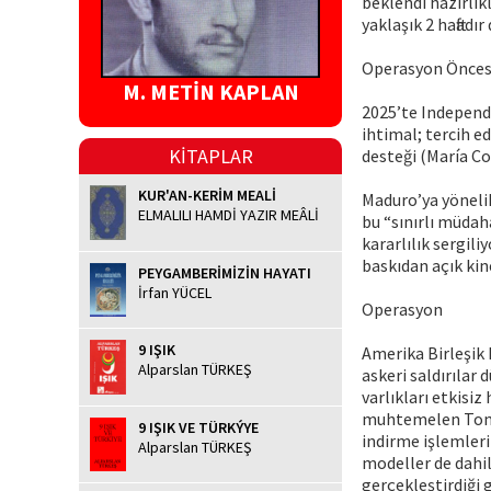
beklendi hazırlıkl
yaklaşık 2 haftad
Operasyon Öncesi
M. METİN KAPLAN
2025’te Independ
ihtimal; tercih e
KİTAPLAR
desteği (María C
KUR'AN-KERİM MEALİ
Maduro’ya yöneli
ELMALILI HAMDİ YAZIR MEÂLİ
bu “sınırlı müdah
kararlılık sergil
baskıdan açık kin
PEYGAMBERİMİZİN HAYATI
İrfan YÜCEL
Operasyon
9 IŞIK
Amerika Birleşik 
Alparslan TÜRKEŞ
askeri saldırılar
varlıkları etkisi
muhtemelen Tomaha
9 IŞIK VE TÜRKÝYE
indirme işlemleri
Alparslan TÜRKEŞ
modeller de dahil
gerçekleştirdiği 