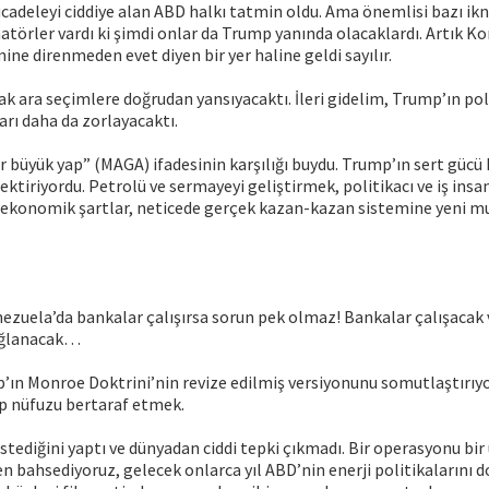
cadeleyi ciddiye alan ABD halkı tatmin oldu. Ama önemlisi bazı i
atörler vardı ki şimdi onlar da Trump yanında olacaklardı. Artık
ne direnmeden evet diyen bir yer haline geldi sayılır.
k ara seçimlere doğrudan yansıyacaktı. İleri gidelim, Trump’ın poli
rı daha da zorlayacaktı.
r büyük yap” (MAGA) ifadesinin karşılığı buydu. Trump’ın sert güc
ektiriyordu. Petrolü ve sermayeyi geliştirmek, politikacı ve iş insa
ekonomik şartlar, neticede gerçek kazan-kazan sistemine yeni m
ezuela’da bankalar çalışırsa sorun pek olmaz! Bankalar çalışacak
sağlanacak…
ın Monroe Doktrini’nin revize edilmiş versiyonunu somutlaştırıyo
ip nüfuzu bertaraf etmek.
tediğini yaptı ve dünyadan ciddi tepki çıkmadı. Bir operasyonu bir 
en bahsediyoruz, gelecek onlarca yıl ABD’nin enerji politikalarını