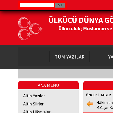
ÜLKÜCÜ DÜNYA G
Ülkücülük; Müslüman ve Do
TÜM YAZILAR
Y
ANA MENÜ
ÖNCEKİ HABER
Altın Yazılar
Hâkim en
Altın Şiirler
M.Yaşar K
Altın Hikayeler