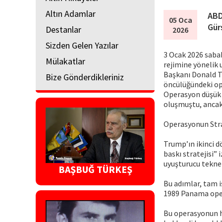
Altın Adamlar
ABD
05 Oca
Gür
Destanlar
2026
Sizden Gelen Yazılar
3 Ocak 2026 saba
Mülakatlar
rejimine yönelik 
Başkanı Donald T
Bize Gönderdikleriniz
öncülüğündeki ope
Operasyon düşük d
oluşmuştu, ancak 
Operasyonun Stra
Trump’ın ikinci d
baskı stratejisi”
uyuşturucu teknel
BAŞBUĞ TÜRKEŞ
Bu adımlar, tam 
1989 Panama opera
Bu operasyonun ha