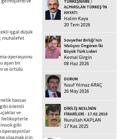
e gelmişlerdi ve
TÜRKEŞNAME /
ALPARSLAN TÜRKEŞ’İN
HAYATI
Halim Kaya
20 Tem 2026
ekli işgal düşük
iç muhalefet
Sovyetler Birliği'nin
Yıkılışını Öngören İki
Büyük Türk Lideri
lama operasyonu
Kemal Girgin
u aşan bir
08 Haz 2026
i ve örtülü
DURUM
Yusuf Yılmaz ARAÇ
26 May 2026
önelik hassas
 gibi önemli
DİRİLİŞ NESLİNİN
 uçaklar ve
FİRARÎLERİ - 17.02.2010
n helikopterle
Nurullah KAPLAN
hinook gibi
17 Kas 2025
lı operasyonlar
ine ulaşmak için