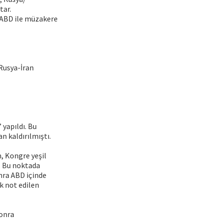
tar.
; ABD ile müzakere
 Rusya-İran
yapıldı. Bu
an kaldırılmıştı.
, Kongre yeşil
u. Bu noktada
nra ABD içinde
k not edilen
Sonra