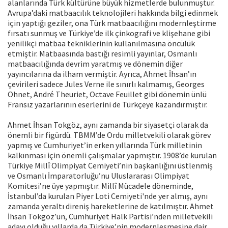
alanlarında Türk kültürüne büyük hizmetlerde bulunmuştur.
Avrupa’daki matbaacılık teknolojileri hakkında bilgi edinmek
için yaptığı geziler, ona Türk matbaacılığını modernleştirme
fırsatı sunmuş ve Türkiye’de ilk çinkografi ve klişehane gibi
yenilikçi matbaa tekniklerinin kullanılmasına öncülük
etmiştir. Matbaasında bastığı resimli yayınlar, Osmanlı
matbaacılığında devrim yaratmış ve dönemin diğer
yayıncılarına da ilham vermiştir. Ayrıca, Ahmet İhsan’ın
çevirileri sadece Jules Verne ile sınırlı kalmamış, Georges
Ohnet, André Theuriet, Octave Feuillet gibi dönemin ünlü
Fransız yazarlarının eserlerini de Türkçeye kazandırmıştır.
Ahmet İhsan Tokgöz, aynı zamanda bir siyasetçi olarak da
önemli bir figürdü. TBMM’de Ordu milletvekili olarak görev
yapmış ve Cumhuriyet’in erken yıllarında Türk milletinin
kalkınması için önemli çalışmalar yapmıştır. 1908’de kurulan
Türkiye Millî Olimpiyat Cemiyeti’nin başkanlığını üstlenmiş
ve Osmanlı İmparatorluğu’nu Uluslararası Olimpiyat
Komitesi’ne üye yapmıştır. Millî Mücadele döneminde,
İstanbul’da kurulan Piyer Loti Cemiyeti'nde yer almış, aynı
zamanda yeraltı direniş hareketlerine de katılmıştır. Ahmet
İhsan Tokgöz’ün, Cumhuriyet Halk Partisi’nden milletvekili
adayı olduğu yıllarda da Türkiye’nin modernleşmesine dair