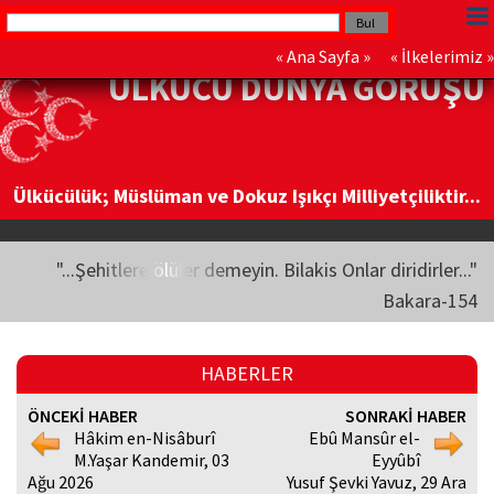
«
Ana Sayfa
» «
İlkelerimiz
»
ÜLKÜCÜ DÜNYA GÖRÜŞÜ
Ülkücülük; Müslüman ve Dokuz Işıkçı Milliyetçiliktir...
"...Şehitlere ölüler demeyin. Bilakis Onlar diridirler..."
Bakara-154
HABERLER
ÖNCEKİ HABER
SONRAKİ HABER
Hâkim en-Nisâburî
Ebû Mansûr el-
M.Yaşar Kandemir, 03
Eyyûbî
Ağu 2026
Yusuf Şevki Yavuz, 29 Ara