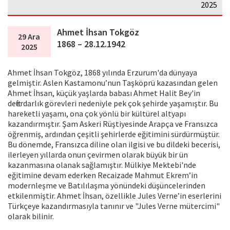
2025
Ahmet İhsan Tokgöz
29 Ara
1868 – 28.12.1942
2025
Ahmet İhsan Tokgöz, 1868 yılında Erzurum'da dünyaya
gelmiştir. Aslen Kastamonu’nun Taşköprü kazasından gelen
Ahmet İhsan, küçük yaşlarda babası Ahmet Halit Bey'in
defterdarlık görevleri nedeniyle pek çok şehirde yaşamıştır. Bu
hareketli yaşamı, ona çok yönlü bir kültürel altyapı
kazandırmıştır. Şam Askeri Rüştiyesinde Arapça ve Fransızca
öğrenmiş, ardından çeşitli şehirlerde eğitimini sürdürmüştür.
Bu dönemde, Fransızca diline olan ilgisi ve bu dildeki becerisi,
ilerleyen yıllarda onun çevirmen olarak büyük bir ün
kazanmasına olanak sağlamıştır. Mülkiye Mektebi'nde
eğitimine devam ederken Recaizade Mahmut Ekrem’in
modernleşme ve Batılılaşma yönündeki düşüncelerinden
etkilenmiştir. Ahmet İhsan, özellikle Jules Verne’in eserlerini
Türkçeye kazandırmasıyla tanınır ve "Jules Verne mütercimi"
olarak bilinir.