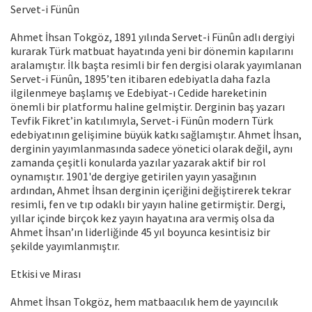
Servet-i Fünûn
Ahmet İhsan Tokgöz, 1891 yılında Servet-i Fünûn adlı dergiyi
kurarak Türk matbuat hayatında yeni bir dönemin kapılarını
aralamıştır. İlk başta resimli bir fen dergisi olarak yayımlanan
Servet-i Fünûn, 1895’ten itibaren edebiyatla daha fazla
ilgilenmeye başlamış ve Edebiyat-ı Cedide hareketinin
önemli bir platformu haline gelmiştir. Derginin baş yazarı
Tevfik Fikret’in katılımıyla, Servet-i Fünûn modern Türk
edebiyatının gelişimine büyük katkı sağlamıştır. Ahmet İhsan,
derginin yayımlanmasında sadece yönetici olarak değil, aynı
zamanda çeşitli konularda yazılar yazarak aktif bir rol
oynamıştır. 1901'de dergiye getirilen yayın yasağının
ardından, Ahmet İhsan derginin içeriğini değiştirerek tekrar
resimli, fen ve tıp odaklı bir yayın haline getirmiştir. Dergi,
yıllar içinde birçok kez yayın hayatına ara vermiş olsa da
Ahmet İhsan’ın liderliğinde 45 yıl boyunca kesintisiz bir
şekilde yayımlanmıştır.
Etkisi ve Mirası
Ahmet İhsan Tokgöz, hem matbaacılık hem de yayıncılık