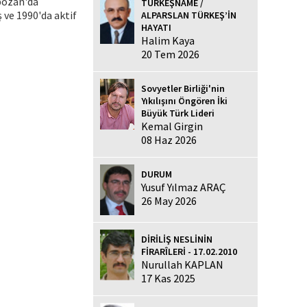
rbozan'da
TÜRKEŞNAME /
 ve 1990'da aktif
ALPARSLAN TÜRKEŞ’İN
HAYATI
Halim Kaya
20 Tem 2026
Sovyetler Birliği'nin
Yıkılışını Öngören İki
Büyük Türk Lideri
Kemal Girgin
08 Haz 2026
DURUM
Yusuf Yılmaz ARAÇ
26 May 2026
DİRİLİŞ NESLİNİN
FİRARÎLERİ - 17.02.2010
Nurullah KAPLAN
17 Kas 2025