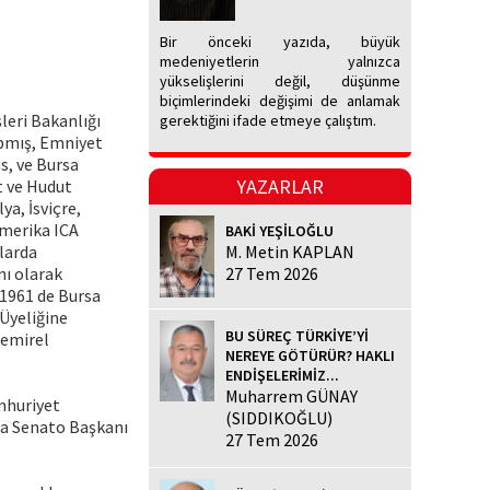
Bir önceki yazıda, büyük
medeniyetlerin yalnızca
yükselişlerini değil, düşünme
biçimlerindeki değişimi de anlamak
leri Bakanlığı
gerektiğini ifade etmeye çalıştım.
apmış, Emniyet
s, ve Bursa
YAZARLAR
t ve Hudut
ya, İsviçre,
Amerika ICA
BAKİ YEŞİLOĞLU
alarda
M. Metin KAPLAN
nı olarak
27 Tem 2026
 1961 de Bursa
Üyeliğine
BU SÜREÇ TÜRKİYE’Yİ
Demirel
NEREYE GÖTÜRÜR? HAKLI
ENDİŞELERİMİZ...
Muharrem GÜNAY
umhuriyet
(SIDDIKOĞLU)
na Senato Başkanı
27 Tem 2026