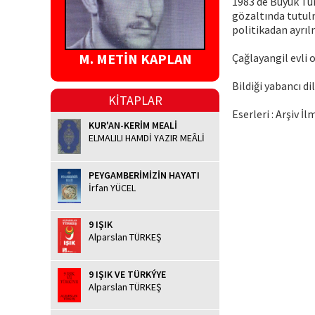
1983 de Büyük Tür
gözaltında tutulm
politikadan ayrıl
M. METİN KAPLAN
Çağlayangil evli ol
Bildiği yabancı dil
KİTAPLAR
Eserleri : Arşiv İl
KUR'AN-KERİM MEALİ
ELMALILI HAMDİ YAZIR MEÂLİ
PEYGAMBERİMİZİN HAYATI
İrfan YÜCEL
9 IŞIK
Alparslan TÜRKEŞ
9 IŞIK VE TÜRKÝYE
Alparslan TÜRKEŞ