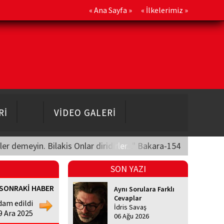
«
Ana Sayfa
» «
İlkelerimiz
»
Rİ
VİDEO GALERİ
üler demeyin. Bilakis Onlar diridirler..." Bakara-154
SON YAZI
SONRAKİ HABER
Aynı Sorulara Farklı
Cevaplar
dam edildi
İdris Savaş
9 Ara 2025
06 Ağu 2026