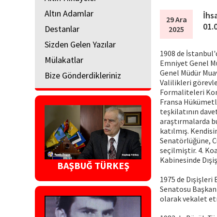
Altın Adamlar
İhs
29 Ara
01.
Destanlar
2025
Sizden Gelen Yazılar
1908 de İstanbul'
Mülakatlar
Emniyet Genel Mü
Genel Müdür Muavi
Bize Gönderdikleriniz
Valilikleri görev
Formaliteleri Kon
Fransa Hükümetle
teşkilatının davet
araştırmalarda bu
katılmış. Kendisi
Senatörlüğüne, C
seçilmiştir. 4. 
Kabinesinde Dışiş
BAŞBUĞ TÜRKEŞ
1975 de Dışişleri
Senatosu Başkanı
olarak vekalet et