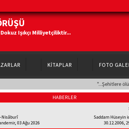
ÖRÜŞÜ
kuz Işıkçı Milliyetçiliktir...
AZARLAR
KİTAPLAR
FOTO GALE
"...Şehitlere öl
HABERLER
-Nisâburî
Saddam Hüseyin i
andemir, 03 Ağu 2026
30.12.2006, 2