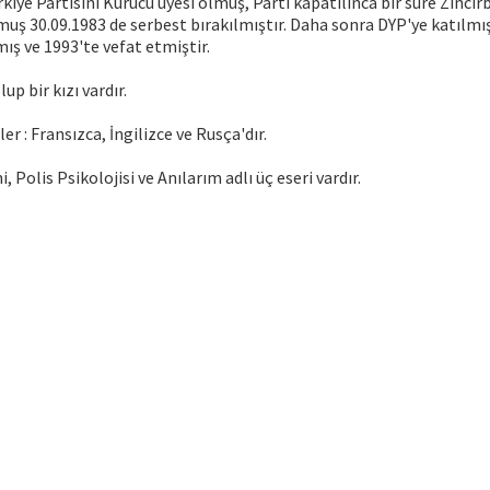
kiye Partisini Kurucu üyesi olmuş, Parti kapatılınca bir süre Zinci
uş 30.09.1983 de serbest bırakılmıştır. Daha sonra DYP'ye katılmış
mış ve 1993'te vefat etmiştir.
up bir kızı vardır.
ler : Fransızca, İngilizce ve Rusça'dır.
mi, Polis Psikolojisi ve Anılarım adlı üç eseri vardır.