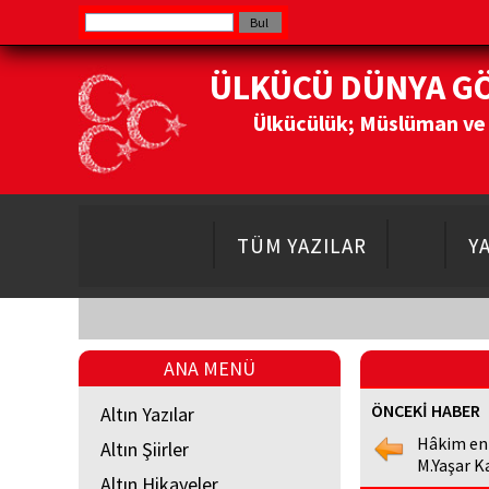
ÜLKÜCÜ DÜNYA G
Ülkücülük; Müslüman ve Do
TÜM YAZILAR
Y
ANA MENÜ
ÖNCEKİ HABER
Altın Yazılar
Hâkim en
Altın Şiirler
M.Yaşar K
Altın Hikayeler