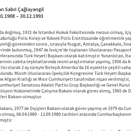
an Sabri Çağlayangil
01.1908 – 30.12.1993
da doğmuş, 1931 de İstanbul Hukuk Fakültesinde mezun olmuş, İçiş
dürlüğü Polis Koleji ve Yüksek Polis Enstitüsünde öğretmenlik y
nliği görevinden sonra , sırasıyla Yozgat, Antalya, Çanakkale, Siva
lerinde bulunmuş, 1947 de İsviçre'de toplanan Uluslararası Pasapor
feransında Türk Heyeti Başkanı olarak katılmıştır. Yunanistan, İtal
rinin zabıta teşkilatlarında resmi araştırmalar yapmış, 1956 da 
lisi olarak 2 ay süreyle Birleşik Amerika'da 16 eyalette çeşitli sah
lundu. Münih Uluslararası İpekçilik Kongresine Türk Heyeti Başka
ne Afgan Krallığı ve Mısır Cumhuriyeti tarafından nişan verilmiştir,
umhuriyet Senatosu Adalet Partisi Grup Başkanlığı ve Genel Kurul 
Koalisyon Hükümetinde Çalışma Bakanı olarak görev almış, 1965 de 
leri Bakanı olmuştur.
 Bakanı, 1977 de Dışişleri Bakanı olarak görev yapmış ve 1979 da C
 olmuş, 06.04.1980 - 12.09.1980 tarihleri arasında Cumhurbaşkanı
miştir.