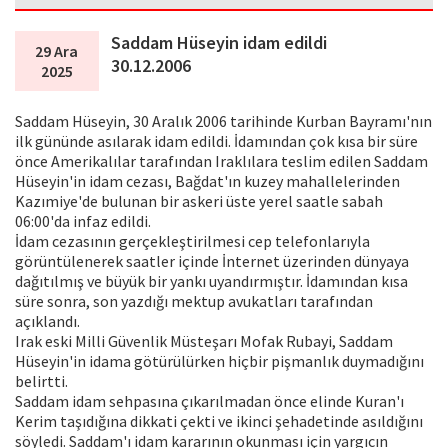
Saddam Hüseyin idam edildi
29 Ara
30.12.2006
2025
Saddam Hüseyin, 30 Aralık 2006 tarihinde Kurban Bayramı'nın
ilk gününde asılarak idam edildi. İdamından çok kısa bir süre
önce Amerikalılar tarafından Iraklılara teslim edilen Saddam
Hüseyin'in idam cezası, Bağdat'ın kuzey mahallelerinden
Kazımiye'de bulunan bir askeri üste yerel saatle sabah
06:00'da infaz edildi.
İdam cezasının gerçekleştirilmesi cep telefonlarıyla
görüntülenerek saatler içinde İnternet üzerinden dünyaya
dağıtılmış ve büyük bir yankı uyandırmıştır. İdamından kısa
süre sonra, son yazdığı mektup avukatları tarafından
açıklandı.
Irak eski Milli Güvenlik Müsteşarı Mofak Rubayi, Saddam
Hüseyin'in idama götürülürken hiçbir pişmanlık duymadığını
belirtti.
Saddam idam sehpasına çıkarılmadan önce elinde Kuran'ı
Kerim taşıdığına dikkati çekti ve ikinci şehadetinde asıldığını
söyledi. Saddam'ı idam kararının okunması için yargıcın