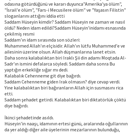
odasına götürdüğünü ve kararı duyunca"Amerika'ya ölüm",
"İsrail'e ölüm", "Fars-i Mecusilere ölüm" ve "Yaşasın Filistin"
sloganlarını attığını iddia etti
Saddam Hüseyin kimdir? Saddam Hüseyin ne zaman ve nasıl
öldü? Neden idam edildi?Saddam Hüseyin'inidamı esnasında
çekilmiş resmi
Saddam'ın idam sırasında son sözleri:
Muhammed Allah'ın elçisidir. Allah'ın lütfu Muhammed'e ve
ailesinin üzerine olsun. Allah düşmanlarına lanet etsin.
Daha sonra kalabalıktan biri Iraklı Şii din adamı Moqtada Al-
Sadr'ın ismini defalarca söyledi. Saddam daha sonra Bu
yaptığın erkekliğe sığar mı dedi.
Kalabalık Cehenneme git diye bağırdı.
Saddam Cehenneme giden Irak olmasın? diye cevap verdi.
Yine kalabalıktan biri bağıranların Allah için susmasını rica
etti.
Saddam şehadet getirdi. Kalabalıktan biri diktatörlük çöktü
diye bağırdı.
İkinci şehadetinde asıldı.
Hüseyin'in naaşı, idamının ertesi günü, aralarında oğullarının
da yer aldığı diğer aile üyelerinin mezarlarının bulunduğu,