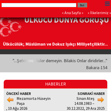
«
Ana Sayfa
» «
İlkelerimiz
»
ÜLKÜCÜ DÜNYA GÖRÜŞÜ
Ülkücülük; Müslüman ve Dokuz Işıkçı Milliyetçiliktir...
"...Şehitlere ölüler demeyin. Bilakis Onlar diridirler..."
Bakara-154
HABERLER
ÖNCEKİ HABER
SONRAKİ HABER
Mezamorta Hüseyin
Sinan Ateş
Paşa
14.08.1983 –
, 10 Ağu 2026
30.12.2022, 29 Ara 2025