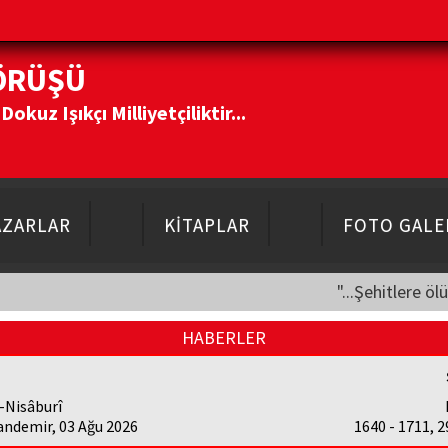
ÖRÜŞÜ
kuz Işıkçı Milliyetçiliktir...
AZARLAR
KİTAPLAR
FOTO GALE
"...Şehitlere öl
HABERLER
-Nisâburî
andemir, 03 Ağu 2026
1640 - 1711, 2