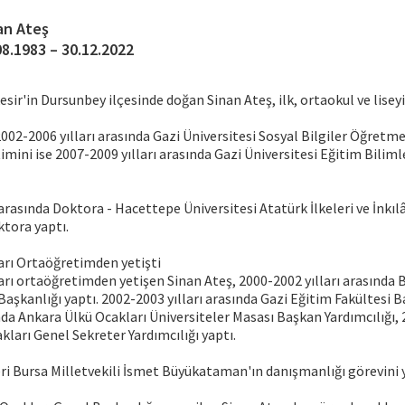
an Ateş
08.1983 – 30.12.2022
esir'in Dursunbey ilçesinde doğan Sinan Ateş, ilk, ortaokul ve lisey
2002-2006 yılları arasında Gazi Üniversitesi Sosyal Bilgiler Öğret
timini ise 2007-2009 yılları arasında Gazi Üniversitesi Eğitim Bilim
 arasında Doktora - Hacettepe Üniversitesi Atatürk İlkeleri ve İnkıl
tora yaptı.
arı Ortaöğretimden yetişti
rı ortaöğretimden yetişen Sinan Ateş, 2000-2002 yılları arasında 
Başkanlığı yaptı. 2002-2003 yılları arasında Gazi Eğitim Fakültesi B
ında Ankara Ülkü Ocakları Üniversiteler Masası Başkan Yardımcılığı, 
kları Genel Sekreter Yardımcılığı yaptı.
ri Bursa Milletvekili İsmet Büyükataman'ın danışmanlığı görevini