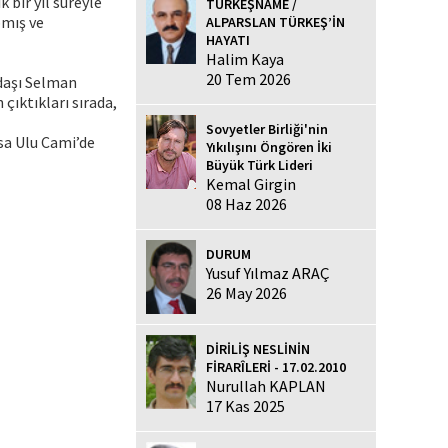
 bir yıl süreyle
TÜRKEŞNAME /
pmış ve
ALPARSLAN TÜRKEŞ’İN
HAYATI
Halim Kaya
20 Tem 2026
adaşı Selman
çıktıkları sırada,
Sovyetler Birliği'nin
sa Ulu Cami’de
Yıkılışını Öngören İki
Büyük Türk Lideri
Kemal Girgin
08 Haz 2026
DURUM
Yusuf Yılmaz ARAÇ
26 May 2026
DİRİLİŞ NESLİNİN
FİRARÎLERİ - 17.02.2010
Nurullah KAPLAN
17 Kas 2025