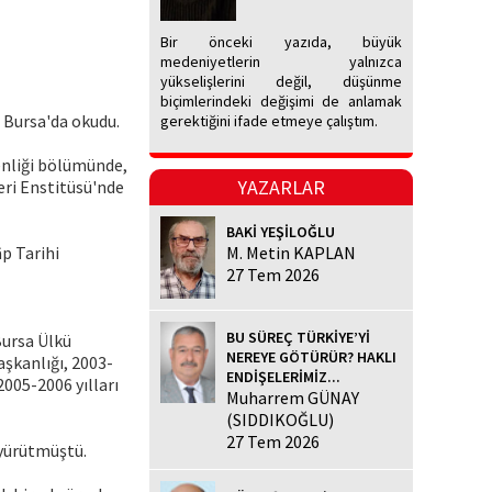
Bir önceki yazıda, büyük
medeniyetlerin yalnızca
yükselişlerini değil, düşünme
biçimlerindeki değişimi de anlamak
i Bursa'da okudu.
gerektiğini ifade etmeye çalıştım.
menliği bölümünde,
YAZARLAR
leri Enstitüsü'nde
BAKİ YEŞİLOĞLU
âp Tarihi
M. Metin KAPLAN
27 Tem 2026
BU SÜREÇ TÜRKİYE’Yİ
Bursa Ülkü
NEREYE GÖTÜRÜR? HAKLI
aşkanlığı, 2003-
ENDİŞELERİMİZ...
2005-2006 yılları
Muharrem GÜNAY
(SIDDIKOĞLU)
27 Tem 2026
 yürütmüştü.