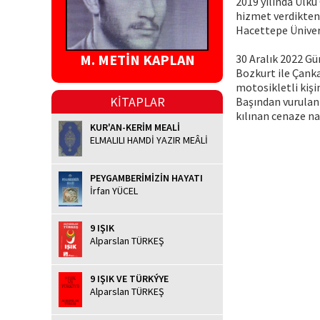
2019 yılında Ülkü
hizmet verdikten 
Hacettepe Üniver
M. METİN KAPLAN
30 Aralık 2022 G
Bozkurt ile Çanka
motosikletli kişin
KİTAPLAR
Başından vurulan 
kılınan cenaze n
KUR'AN-KERİM MEALİ
ELMALILI HAMDİ YAZIR MEÂLİ
PEYGAMBERİMİZİN HAYATI
İrfan YÜCEL
9 IŞIK
Alparslan TÜRKEŞ
9 IŞIK VE TÜRKÝYE
Alparslan TÜRKEŞ