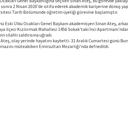
 Ocakları Genel Başkanlığına seçilen Sinan Ateş, bu görevde yaklaşık
sonra 2 Nisan 2020'de istifa ederek akademik kariyerine dönüş ya
sitesi Tarih Bölümünde öğretim üyeliği görevine başlamıştır.
ünü Eski Ülkü Ocakları Genel Başkanı akademisyen Sinan Ateş, ark
ya ilçesi Kızılırmak Mahallesi 1456 Sokak'taki İnci Apartmanı'ndan 
in silahlı saldırısına uğradı.
Ateş, olay yerinde hayatını kaybetti. 31 Aralık Cumartesi günü Bur
amazını müteakiben Emirsultan Mezarlığı’nda defnedildi.