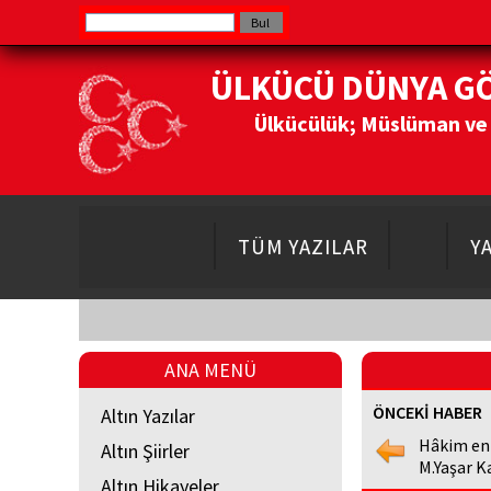
ÜLKÜCÜ DÜNYA G
Ülkücülük; Müslüman ve Do
TÜM YAZILAR
Y
ANA MENÜ
ÖNCEKİ HABER
Altın Yazılar
Hâkim en
Altın Şiirler
M.Yaşar K
Altın Hikayeler