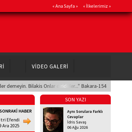
«
Ana Sayfa
» «
İlkelerimiz
»
Rİ
VİDEO GALERİ
üler demeyin. Bilakis Onlar diridirler..." Bakara-154
SON YAZI
SONRAKİ HABER
Aynı Sorulara Farklı
Cevaplar
Itri Efendi
İdris Savaş
9 Ara 2025
06 Ağu 2026