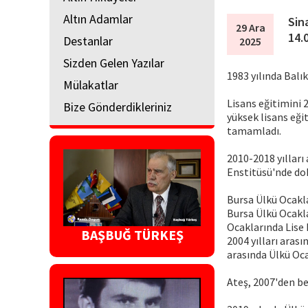
Altın Adamlar
Sin
29 Ara
14.
Destanlar
2025
Sizden Gelen Yazılar
1983 yılında Balık
Mülakatlar
Lisans eğitimini 
Bize Gönderdikleriniz
yüksek lisans eği
tamamladı.
2010-2018 yılları
Enstitüsü'nde dok
Bursa Ülkü Ocakl
Bursa Ülkü Ocakla
Ocaklarında Lise 
BAŞBUĞ TÜRKEŞ
2004 yılları aras
arasında Ülkü Oca
Ateş, 2007'den be