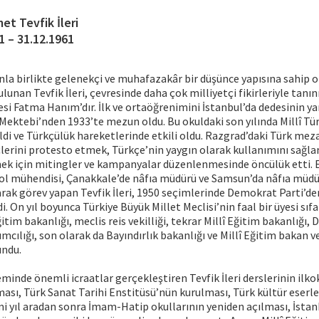
et Tevfik İleri
1 – 31.12.1961
anla birlikte gelenekçi ve muhafazakâr bir düşünce yapısına sahip ol
ulunan Tevfik İleri, çevresinde daha çok milliyetçi fikirleriyle tanın
esi Fatma Hanım’dır. İlk ve ortaöğrenimini İstanbul’da dedesinin 
ektebi’nden 1933’te mezun oldu. Bu okuldaki son yılında Millî Tür
ldi ve Türkçülük hareketlerinde etkili oldu. Razgrad’daki Türk meza
erini protesto etmek, Türkçe’nin yaygın olarak kullanımını sağla
mek için mitingler ve kampanyalar düzenlenmesinde öncülük etti.
rol mühendisi, Çanakkale’de nâfıa müdürü ve Samsun’da nâfıa müdür
rak görev yapan Tevfik İleri, 1950 seçimlerinde Demokrat Parti’d
di. On yıl boyunca Türkiye Büyük Millet Meclisi’nin faal bir üyesi sıf
ğitim bakanlığı, meclis reis vekilliği, tekrar Millî Eğitim bakanlığı, 
cılığı, son olarak da Bayındırlık bakanlığı ve Millî Eğitim bakan ve
undu.
minde önemli icraatlar gerçekleştiren Tevfik İleri derslerinin ilk
sı, Türk Sanat Tarihi Enstitüsü’nün kurulması, Türk kültür eserle
mi yıl aradan sonra İmam-Hatip okullarının yeniden açılması, İstan