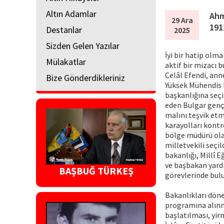
Altın Adamlar
Ahm
29 Ara
191
Destanlar
2025
Sizden Gelen Yazılar
İyi bir hatip olm
Mülakatlar
aktif bir mizacı b
Celâl Efendi, ann
Bize Gönderdikleriniz
Yüksek Mühendis M
başkanlığına seçi
eden Bulgar gençl
malını teşvik et
karayolları kont
bölge müdürü ola
milletvekili seçil
bakanlığı, Millî E
ve başbakan yardım
BAŞBUĞ TÜRKEŞ
görevlerinde bul
Bakanlıkları döne
programına alınma
başlatılması, yir