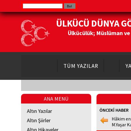
ÜLKÜCÜ DÜNYA G
Ülkücülük; Müslüman ve Do
TÜM YAZILAR
Y
ANA MENÜ
ÖNCEKİ HABER
Altın Yazılar
Hâkim en
Altın Şiirler
M.Yaşar K
Altın Hikayeler