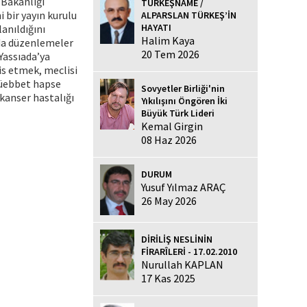
 Bakanlığı
TÜRKEŞNAME /
 bir yayın kurulu
ALPARSLAN TÜRKEŞ’İN
HAYATI
anıldığını
Halim Kaya
nda düzenlemeler
20 Tem 2026
Yassıada’ya
is etmek, meclisi
müebbet hapse
Sovyetler Birliği'nin
 kanser hastalığı
Yıkılışını Öngören İki
Büyük Türk Lideri
Kemal Girgin
08 Haz 2026
DURUM
Yusuf Yılmaz ARAÇ
26 May 2026
DİRİLİŞ NESLİNİN
FİRARÎLERİ - 17.02.2010
Nurullah KAPLAN
17 Kas 2025