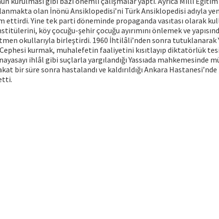
ün kurulması gibi bazı önemli çalışmalar yaptı. Ayrıca Millî Eğitim
anmakta olan İnönü Ansiklopedisi’ni Türk Ansiklopedisi adıyla yeni
 ettirdi. Yine tek parti döneminde propaganda vasıtası olarak kull
stitülerini, köy çocuğu-şehir çocuğu ayırımını önlemek ve yapısı
men okullarıyla birleştirdi. 1960 İhtilâli’nden sonra tutuklanarak 
Cephesi kurmak, muhalefetin faaliyetini kısıtlayıp diktatörlük tes
nayasayı ihlâl gibi suçlarla yargılandığı Yassıada mahkemesinde 
kat bir süre sonra hastalandı ve kaldırıldığı Ankara Hastanesi’nde
etti.