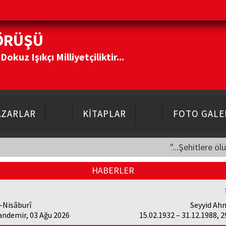
ÖRÜŞÜ
kuz Işıkçı Milliyetçiliktir...
AZARLAR
KİTAPLAR
FOTO GALE
"...Şehitlere öl
HABERLER
-Nisâburî
Seyyid Ah
andemir, 03 Ağu 2026
15.02.1932 – 31.12.1988, 2