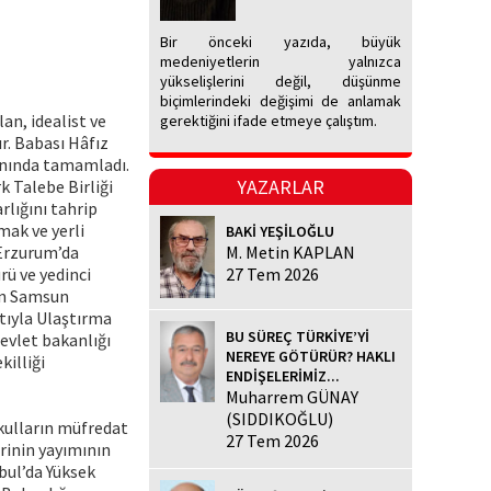
Bir önceki yazıda, büyük
medeniyetlerin yalnızca
yükselişlerini değil, düşünme
biçimlerindeki değişimi de anlamak
an, idealist ve
gerektiğini ifade etmeye çalıştım.
ır. Babası Hâfız
yanında tamamladı.
YAZARLAR
k Talebe Birliği
rlığını tahrip
mak ve yerli
BAKİ YEŞİLOĞLU
 Erzurum’da
M. Metin KAPLAN
ü ve yedinci
27 Tem 2026
en Samsun
atıyla Ulaştırma
BU SÜREÇ TÜRKİYE’Yİ
Devlet bakanlığı
NEREYE GÖTÜRÜR? HAKLI
killiği
ENDİŞELERİMİZ...
Muharrem GÜNAY
(SIDDIKOĞLU)
okulların müfredat
27 Tem 2026
rinin yayımının
bul’da Yüksek