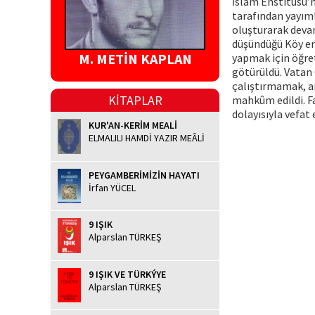
İslâm Enstitüsü’n
tarafından yayıml
oluşturarak devam
düşündüğü Köy en
M. METİN KAPLAN
yapmak için öğret
götürüldü. Vatan 
çalıştırmamak, a
KİTAPLAR
mahkûm edildi. Fa
dolayısıyla vefat 
KUR'AN-KERİM MEALİ
ELMALILI HAMDİ YAZIR MEÂLİ
PEYGAMBERİMİZİN HAYATI
İrfan YÜCEL
9 IŞIK
Alparslan TÜRKEŞ
9 IŞIK VE TÜRKÝYE
Alparslan TÜRKEŞ