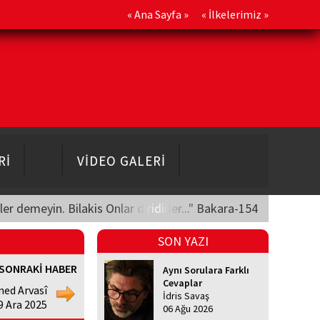
«
Ana Sayfa
» «
İlkelerimiz
»
Rİ
VİDEO GALERİ
üler demeyin. Bilakis Onlar diridirler..." Bakara-154
SON YAZI
SONRAKİ HABER
Aynı Sorulara Farklı
Cevaplar
med Arvasî
İdris Savaş
9 Ara 2025
06 Ağu 2026