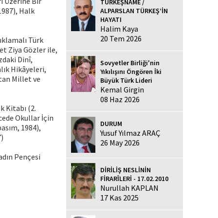
i Üzerine Bir
TÜRKEŞNAME /
1987), Halk
ALPARSLAN TÜRKEŞ’İN
HAYATI
Halim Kaya
20 Tem 2026
ıklamalı Türk
t Ziya Gözler ile,
zdaki Dinî,
Sovyetler Birliği'nin
k Hikâye­leri,
Yıkılışını Öngören İki
tan Millet ve
Büyük Türk Lideri
Kemal Girgin
08 Haz 2026
 Kitabı (2.
cede Okullar İçin
DURUM
basım, 1984),
Yusuf Yılmaz ARAÇ
7)
26 May 2026
Kadın Pençesi
DİRİLİŞ NESLİNİN
FİRARÎLERİ - 17.02.2010
Nurullah KAPLAN
17 Kas 2025