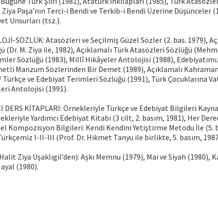
 Bugüne Türk Şiiri (1981), Atatürk İnkılâpları (1985), Türk Atasözler
 Ziya Paşa’nın Terci-i Bendi ve Terkib-i Bendi Üzerine Düşünceler (
et Unsurları (tsz.).
-SÖZLÜK: Atasözleri ve Seçilmiş Güzel Sözler (2. bas. 1979), Aç
ü (Dr. M. Ziya ile, 1982), Açıklamalı Türk Atasözleri Sözlüğü (Mehme
mler Sözlüğü (1983), Millî Hikâyeler Antolojisi (1988), Edebiyatımı
metli Manzum Sözlerinden Bir Demet (1989), Açıklamalı Kahramanlı
 Türkçe ve Edebiyat Terimleri Sözlüğü (1991), Türk Çocuklarına Va
eri Antolojisi (1991).
DERS KİTAPLARI: Örnekleriy­le Türkçe ve Edebiyat Bilgileri Kaynak
kleriyle Yardımcı Ede­biyat Kitabı (3 cilt, 2. basım, 1981), Her Dere
el Kompozis­yon Bilgileri: Kendi Kendini Yetiştirme Meto­du İle (5. 
ürkçemiz l-II-III (Prof. Dr. Hikmet Tanyu ile bir­likte, 5. basım, 198
it Ziya Uşaklıgil’den): Aşkı Memnu (1979), Mai ve Siyah (1980), 
Hayal (1980).