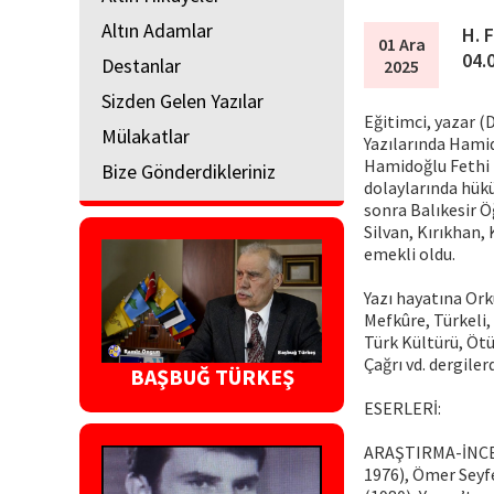
Altın Adamlar
H. 
01 Ara
04.
Destanlar
2025
Sizden Gelen Yazılar
Eğitimci, yazar (D
Mülakatlar
Yazılarında Hamid
Hamidoğlu Fethi t
Bize Gönderdikleriniz
dolaylarında hük
sonra Balıkesir 
Silvan, Kırıkhan,
emekli oldu.
Yazı hayatına Ork
Mefkûre, Türkeli,
Türk Kültürü, Ötü
Çağrı vd. dergiler
BAŞBUĞ TÜRKEŞ
ESERLERİ:
ARAŞTIRMA-İNCELE
1976), Ömer Seyfe