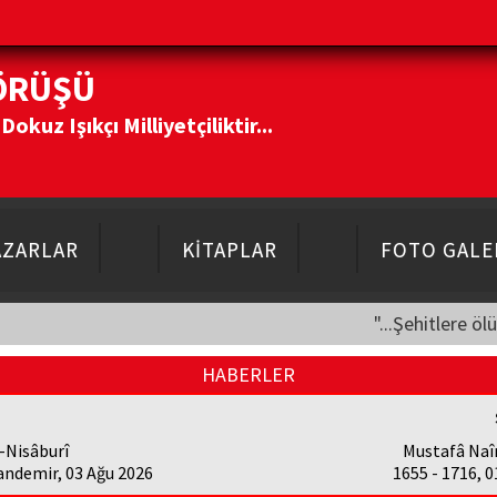
ÖRÜŞÜ
kuz Işıkçı Milliyetçiliktir...
AZARLAR
KİTAPLAR
FOTO GALE
"...Şehitlere öl
HABERLER
-Nisâburî
Mustafâ Naî
andemir, 03 Ağu 2026
1655 - 1716, 0