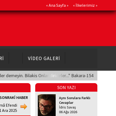
«
Ana Sayfa
» «
İlkelerimiz
»
Rİ
VİDEO GALERİ
üler demeyin. Bilakis Onlar diridirler..." Bakara-154
SON YAZI
SONRAKİ HABER
Aynı Sorulara Farklı
Cevaplar
mâ Efendi
İdris Savaş
1 Ara 2025
06 Ağu 2026