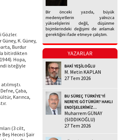
Bir önceki yazıda, büyük
medeniyetlerin yalnızca
yükselişlerini değil, düşünme
biçimlerindeki değişimi de anlamak
i Gözler.
gerektiğini ifade etmeye çalıştım.
r Güney, K. Güney,
parta, Burdur
YAZARLAR
a bitirdikten
1944). Hopa,
ndi isteğiyle
BAKİ YEŞİLOĞLU
M. Metin KAPLAN
27 Tem 2026
 atılmıştı.
 Defne, Çaba,
BU SÜREÇ TÜRKİYE’Yİ
ültür, Karınca,
NEREYE GÖTÜRÜR? HAKLI
tır.
ENDİŞELERİMİZ...
Muharrem GÜNAY
(SIDDIKOĞLU)
27 Tem 2026
arı (3 cilt,
 Beş He­ceci Şair