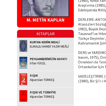
(1980), Yunus’tan
Araştırma (1985),
Edebiyatıda Milliy
M. METİN KAPLAN
DERLEME-ANTOLOJİ
Atasözleri Sözlüğ
1982), Büyük Deyi
KİTAPLAR
Tasavvufî ve Hik
Türkçe Deyimler /
KUR'AN-KERİM MEALİ
Kahramanlık Şiirl
ELMALILI HAMDİ YAZIR MEÂLİ
DERS ve YARDIMCI 
basım, 1975), Örne
PEYGAMBERİMİZİN HAYATI
Örnekleri ile Tem
İrfan YÜCEL
Ortaokullar İçin T
9 IŞIK
SADELEŞTİRME (Hal
Alparslan TÜRKEŞ
(1980), Bir Şi’r-i 
9 IŞIK VE TÜRKÝYE
Alparslan TÜRKEŞ