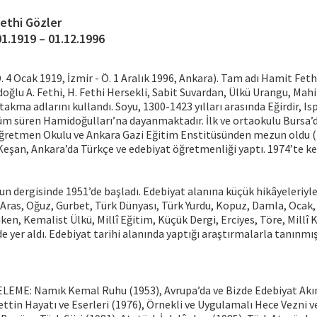
Fethi Gözler
01.1919 – 01.12.1996
. 4 Ocak 1919, İzmir - Ö. 1 Aralık 1996, Ankara). Tam adı Hamit Feth
oğlu A. Fethi, H. Fethi Hersekli, Sabit Suvardan, Ülkü Urangu, Mahi
akma adlarını kullandı. Soyu, 1300-1423 yılları arasında Eğirdir, Is
üm süren Hamidoğulları’na dayanmaktadır. İlk ve ortaokulu Bursa’d
Öğretmen Okulu ve Ankara Gazi Eğitim Enstitüsünden mezun oldu (
 Keşan, Ankara’da Türkçe ve edebiyat öğretmenliği yaptı. 1974’te ke
un dergisinde 1951’de başladı. Edebiyat alanına küçük hikâyeleriyle
 Aras, Oğuz, Gurbet, Türk Dünyası, Türk Yurdu, Kopuz, Damla, Ocak,
ken, Kemalist Ülkü, Millî Eğitim, Küçük Dergi, Erciyes, Töre, Millî K
de yer aldı. Edebiyat tarihi alanında yaptığı araştırmalarla tanınmış
ME: Namık Kemal Ruhu (1953), Avrupa’da ve Bizde Edebiyat Akıml
ttin Hayatı ve Eserleri (1976), Örnekli ve Uygulamalı Hece Vezni ve