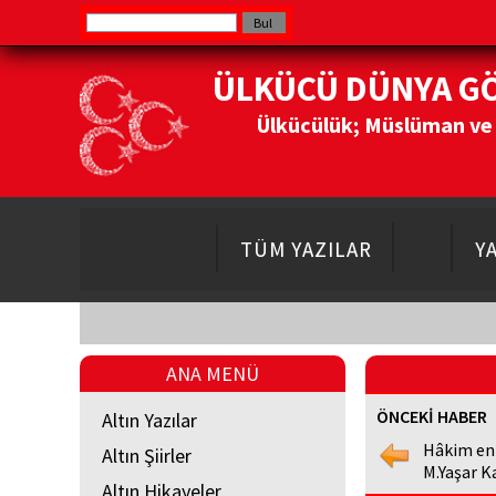
ÜLKÜCÜ DÜNYA G
Ülkücülük; Müslüman ve Do
TÜM YAZILAR
Y
ANA MENÜ
ÖNCEKİ HABER
Altın Yazılar
Hâkim en
Altın Şiirler
M.Yaşar K
Altın Hikayeler