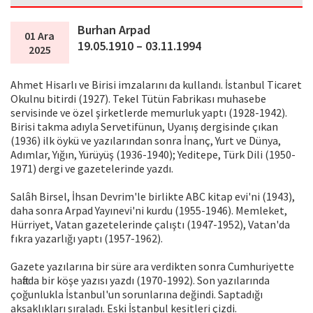
Burhan Arpad
01 Ara
19.05.1910 – 03.11.1994
2025
Ahmet Hisarlı ve Birisi imzalarını da kullandı. İstanbul Ticaret
Okulnu bitirdi (1927). Tekel Tütün Fabrikası muhasebe
servisinde ve özel şirketlerde memurluk yaptı (1928-1942).
Birisi takma adıyla Servetifünun, Uyanış dergisinde çıkan
(1936) ilk öykü ve yazılarından sonra İnanç, Yurt ve Dünya,
Adımlar, Yığın, Yürüyüş (1936-1940); Yeditepe, Türk Dili (1950-
1971) dergi ve gazetelerinde yazdı.
Salâh Birsel, İhsan Devrim'le birlikte ABC kitap evi'ni (1943),
daha sonra Arpad Yayınevi'ni kurdu (1955-1946). Memleket,
Hürriyet, Vatan gazetelerinde çalıştı (1947-1952), Vatan'da
fıkra yazarlığı yaptı (1957-1962).
Gazete yazılarına bir süre ara verdikten sonra Cumhuriyette
haftada bir köşe yazısı yazdı (1970-1992). Son yazılarında
çoğunlukla İstanbul'un sorunlarına değindi. Saptadığı
aksaklıkları sıraladı. Eski İstanbul kesitleri çizdi.