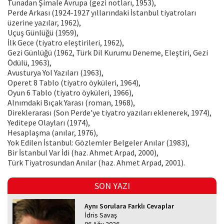
Tunadan Şimale Avrupa (gezi notları, 1953),
Perde Arkası (1924-1927 yıllarındaki İstanbul tiyatroları
üzerine yazılar, 1962),
Uçuş Günlüğü (1959),
İlk Gece (tiyatro eleştirileri, 1962),
Gezi Günlüğü (1962, Türk Dil Kurumu Deneme, Eleştiri, Gezi
Ödülü, 1963),
Avusturya Yol Yazıları (1963),
Operet 8 Tablo (tiyatro öyküleri, 1964),
Oyun 6 Tablo (tiyatro öyküleri, 1966),
Alnımdaki Bıçak Yarası (roman, 1968),
Direklerarası (Son Perde'ye tiyatro yazıları eklenerek, 1974),
Yeditepe Olayları (1974),
Hesaplaşma (anılar, 1976),
Yok Edilen İstanbul: Gözlemler Belgeler Anılar (1983),
Bir İstanbul Var İdi (haz. Ahmet Arpad, 2000),
Türk Tiyatrosundan Anılar (haz. Ahmet Arpad, 2001).
SON YAZI
Aynı Sorulara Farklı Cevaplar
İdris Savaş