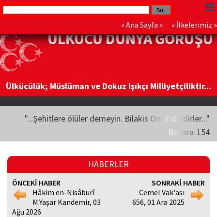
«
Ana Sayfa
» «
İlkelerimiz
»
ÜLKÜCÜ DÜNYA GÖRÜŞÜ
Ülkücülük; Müslüman ve Dokuz Işıkçı Milliyetçiliktir...
"...Şehitlere ölüler demeyin. Bilakis Onlar diridirler..."
Bakara-154
HABERLER
ÖNCEKİ HABER
SONRAKİ HABER
Hâkim en-Nisâburî
Cemel Vak'ası
M.Yaşar Kandemir, 03
656, 01 Ara 2025
Ağu 2026