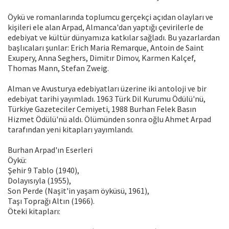
Öykü ve romanlarında toplumcu gerçekçi açıdan olayları ve
kişileri ele alan Arpad, Almanca'dan yaptığı çevirilerle de
edebiyat ve kültür dünyamıza katkılar sağladı. Bu yazarlardan
başlıcaları şunlar: Erich Maria Remarque, Antoin de Saint
Exupery, Anna Seghers, Dimitır Dimov, Karmen Kalçef,
Thomas Mann, Stefan Zweig.
Alman ve Avusturya edebiyatları üzerine iki antoloji ve bir
edebiyat tarihi yayımladı. 1963 Türk Dil Kurumu Ödülü'nü,
Türkiye Gazeteciler Cemiyeti, 1988 Burhan Felek Basın
Hizmet Ödülü'nü aldı. Ölümünden sonra oğlu Ahmet Arpad
tarafından yeni kitapları yayımlandı.
Burhan Arpad'ın Eserleri
Öykü:
Şehir 9 Tablo (1940),
Dolayısıyla (1955),
Son Perde (Naşit'in yaşam öyküsü, 1961),
Taşı Toprağı Altın (1966).
Öteki kitapları: