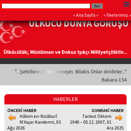
«
Ana Sayfa
» «
İlkelerimiz
»
ÜLKÜCÜ DÜNYA GÖRÜŞÜ
Ülkücülük; Müslüman ve Dokuz Işıkçı Milliyetçiliktir...
"...Şehitlere ölüler demeyin. Bilakis Onlar diridirler..."
Bakara-154
HABERLER
ÖNCEKİ HABER
SONRAKİ HABER
Hâkim en-Nisâburî
Tankut Öktem
M.Yaşar Kandemir, 03
1940 – 05.12. 2007, 01
Ağu 2026
Ara 2025