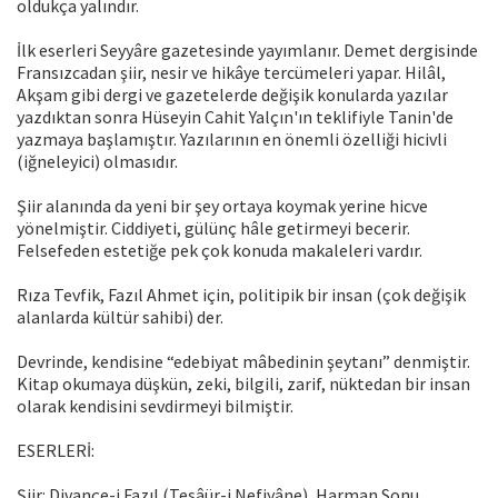
oldukça yalındır.
İlk eserleri Seyyâre gazetesinde yayımlanır. Demet dergisinde
Fransızcadan şiir, nesir ve hikâye tercümeleri yapar. Hilâl,
Akşam gibi dergi ve gazetelerde değişik konularda yazılar
yazdıktan sonra Hüseyin Cahit Yalçın'ın teklifiyle Tanin'de
yazmaya başlamıştır. Yazılarının en önemli özelliği hicivli
(iğneleyici) olmasıdır.
Şiir alanında da yeni bir şey ortaya koymak yerine hicve
yönelmiştir. Ciddiyeti, gülünç hâle getirmeyi becerir.
Felsefeden estetiğe pek çok konuda makaleleri vardır.
Rıza Tevfik, Fazıl Ahmet için, politipik bir insan (çok değişik
alanlarda kültür sahibi) der.
Devrinde, kendisine “edebiyat mâbedinin şeytanı” denmiştir.
Kitap okumaya düşkün, zeki, bilgili, zarif, nüktedan bir insan
olarak kendisini sevdirmeyi bilmiştir.
ESERLERİ:
Şiir: Divançe-i Fazıl (Teşâür-i Nefiyâne), Harman Sonu,