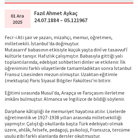
Fazıl Ahmet Aykaç
01 Ara
24.07.1884 – 05.121967
2025
Fecr-i Ati şair ve yazarı, mizahçı, memur, öğretmen,
milletvekili. İstanbul'da doğmuştur.
Mutasarrıf babasının etkisiyle küçük yaşta dinî ve tasavvufî
kültürle tanışır. Hafızlık çalışmıştır. Babasıyla gittiği yalı
toplantılarında, edebiyat sohbetleri dinler ve etkilenir. İlk
öğrenimini farklı vilayetlerde tamamladıktan sonra İstanbul
Fransız Lisesinden mezun olmuştur. Uzaktan eğitimle
(mektupla) Paris Siyasal Bilgiler Fakültesi'ni bitirir.
Eğitimi sırasında Musul'da, Arapça ve Farsçasını ilerletme
imkânı bulmuştur. Almanca ve İngilizce de bildiği söylenir.
Darphane kâtipliği ile memuriyet hayatına atılır. Liselerde
öğretmenlik ve 1927-1938 yılları arasında milletvekilliği
yapmıştır. Çalıştığı okullarda başta Türk edebiyatı olmak
üzere, ahlâk, felsefe, pedagoji, psikoloji, Fransızca, tercüme
usulü gibi farklı alanlarda dersler okutmuştur.