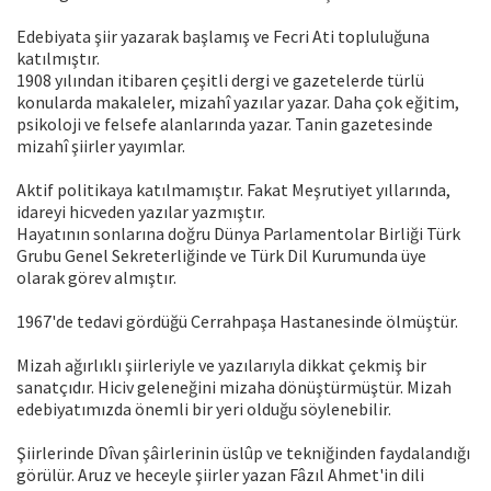
Edebiyata şiir yazarak başlamış ve Fecri Ati topluluğuna
katılmıştır.
1908 yılından itibaren çeşitli dergi ve gazetelerde türlü
konularda makaleler, mizahî yazılar yazar. Daha çok eğitim,
psikoloji ve felsefe alanlarında yazar. Tanin gazetesinde
mizahî şiirler yayımlar.
Aktif politikaya katılmamıştır. Fakat Meşrutiyet yıllarında,
idareyi hicveden yazılar yazmıştır.
Hayatının sonlarına doğru Dünya Parlamentolar Birliği Türk
Grubu Genel Sekreterliğinde ve Türk Dil Kurumunda üye
olarak görev almıştır.
1967'de tedavi gördüğü Cerrahpaşa Hastanesinde ölmüştür.
Mizah ağırlıklı şiirleriyle ve yazılarıyla dikkat çekmiş bir
sanatçıdır. Hiciv geleneğini mizaha dönüştürmüştür. Mizah
edebiyatımızda önemli bir yeri olduğu söylenebilir.
Şiirlerinde Dîvan şâirlerinin üslûp ve tekniğinden faydalandığı
görülür. Aruz ve heceyle şiirler yazan Fâzıl Ahmet'in dili