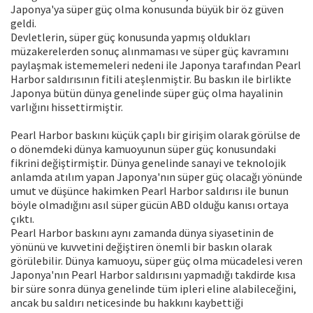
Japonya'ya süper güç olma konusunda büyük bir öz güven
geldi.
Devletlerin, süper güç konusunda yapmış oldukları
müzakerelerden sonuç alınmaması ve süper güç kavramını
paylaşmak istememeleri nedeni ile Japonya tarafından Pearl
Harbor saldırısının fitili ateşlenmiştir. Bu baskın ile birlikte
Japonya bütün dünya genelinde süper güç olma hayalinin
varlığını hissettirmiştir.
Pearl Harbor baskını küçük çaplı bir girişim olarak görülse de
o dönemdeki dünya kamuoyunun süper güç konusundaki
fikrini değiştirmiştir. Dünya genelinde sanayi ve teknolojik
anlamda atılım yapan Japonya'nın süper güç olacağı yönünde
umut ve düşünce hakimken Pearl Harbor saldırısı ile bunun
böyle olmadığını asıl süper gücün ABD olduğu kanısı ortaya
çıktı.
Pearl Harbor baskını aynı zamanda dünya siyasetinin de
yönünü ve kuvvetini değiştiren önemli bir baskın olarak
görülebilir. Dünya kamuoyu, süper güç olma mücadelesi veren
Japonya'nın Pearl Harbor saldırısını yapmadığı takdirde kısa
bir süre sonra dünya genelinde tüm ipleri eline alabileceğini,
ancak bu saldırı neticesinde bu hakkını kaybettiği