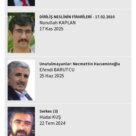
DİRİLİŞ NESLİNİN FİRARÎLERİ - 17.02.2010
Nurullah KAPLAN
17 Kas 2025
Unutulmayanlar: Necmettin Hacıeminoğlu
Efendi BARUTCU
25 Haz 2025
Serkes (3)
Hüdai KUŞ
22 Tem 2024