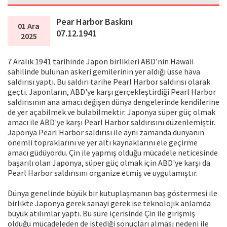
Pear Harbor Baskını
01 Ara
07.12.1941
2025
7 Aralık 1941 tarihinde Japon birlikleri ABD'nin Hawaii
sahilinde bulunan askeri gemilerinin yer aldığı üsse hava
saldırısı yaptı. Bu saldırı tarihe Pearl Harbor saldırısı olarak
geçti. Japonların, ABD'ye karşı gerçekleştirdiği Pearl Harbor
saldırısının ana amacı değişen dünya dengelerinde kendilerine
de yer açabilmek ve bulabilmektir. Japonya süper güç olmak
amacı ile ABD'ye karşı Pearl Harbor saldırısını düzenlemiştir.
Japonya Pearl Harbor saldırısı ile aynı zamanda dünyanın
önemli topraklarını ve yer altı kaynaklarını ele geçirme
amacı güdüyordu. Çin ile yapmış olduğu mücadele neticesinde
başarılı olan Japonya, süper güç olmak için ABD'ye karşı da
Pearl Harbor saldırısını organize etmiş ve uygulamıştır.
Dünya genelinde büyük bir kutuplaşmanın baş göstermesi ile
birlikte Japonya gerek sanayi gerek ise teknolojik anlamda
büyük atılımlar yaptı. Bu süre içerisinde Çin ile girişmiş
olduğu mücadeleden de istediği sonuçları alması nedeni ile