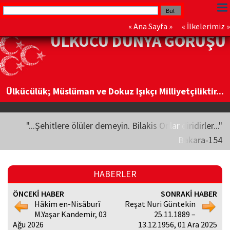
«
Ana Sayfa
» «
İlkelerimiz
»
ÜLKÜCÜ DÜNYA GÖRÜŞÜ
Ülkücülük; Müslüman ve Dokuz Işıkçı Milliyetçiliktir...
"...Şehitlere ölüler demeyin. Bilakis Onlar diridirler..."
Bakara-154
HABERLER
ÖNCEKİ HABER
SONRAKİ HABER
Hâkim en-Nisâburî
Reşat Nuri Güntekin
M.Yaşar Kandemir, 03
25.11.1889 –
Ağu 2026
13.12.1956, 01 Ara 2025