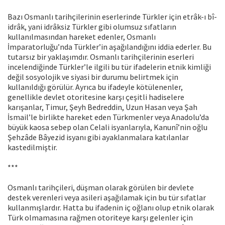
Bazı Osmanlı tarihçilerinin eserlerinde Türkler için etrâk-ı bî-
idrâk, yani idrâksiz Türkler gibi olumsuz sıfatların
kullanılmasından hareket edenler, Osmanlı
İmparatorluğu’nda Türkler’in aşağılandığını iddia ederler. Bu
tutarsız bir yaklaşımdır. Osmanlı tarihçilerinin eserleri
incelendiğinde Türkler’le ilgili bu tür ifadelerin etnik kimliği
değil sosyolojik ve siyasi bir durumu belirtmek için
kullanıldığı görülür. Ayrıca bu ifadeyle kötülenenler,
genellikle devlet otoritesine karşı çeşitli hadiselere
karışanlar, Timur, Şeyh Bedreddin, Uzun Hasan veya Şah
İsmail’le birlikte hareket eden Türkmenler veya Anadolu’da
büyük kaosa sebep olan Celali isyanlarıyla, Kanunî’nin oğlu
Şehzâde Bâyezid isyanı gibi ayaklanmalara katılanlar
kastedilmiştir.
***
Osmanlı tarihçileri, düşman olarak görülen bir devlete
destek verenleri veya asileri aşağılamak için bu tür sıfatlar
kullanmışlardır. Hatta bu ifadenin iç oğlanı olup etnik olarak
Türk olmamasına rağmen otoriteye karşı gelenler için