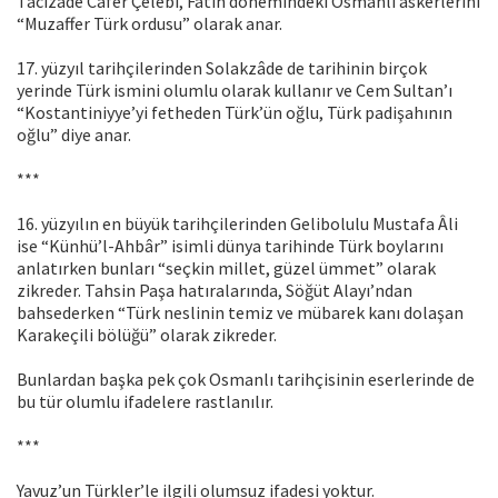
Tâcizâde Cafer Çelebi, Fatih dönemindeki Osmanlı askerlerini
“Muzaffer Türk ordusu” olarak anar.
17. yüzyıl tarihçilerinden Solakzâde de tarihinin birçok
yerinde Türk ismini olumlu olarak kullanır ve Cem Sultan’ı
“Kostantiniyye’yi fetheden Türk’ün oğlu, Türk padişahının
oğlu” diye anar.
***
16. yüzyılın en büyük tarihçilerinden Gelibolulu Mustafa Âli
ise “Künhü’l-Ahbâr” isimli dünya tarihinde Türk boylarını
anlatırken bunları “seçkin millet, güzel ümmet” olarak
zikreder. Tahsin Paşa hatıralarında, Söğüt Alayı’ndan
bahsederken “Türk neslinin temiz ve mübarek kanı dolaşan
Karakeçili bölüğü” olarak zikreder.
Bunlardan başka pek çok Osmanlı tarihçisinin eserlerinde de
bu tür olumlu ifadelere rastlanılır.
***
Yavuz’un Türkler’le ilgili olumsuz ifadesi yoktur.