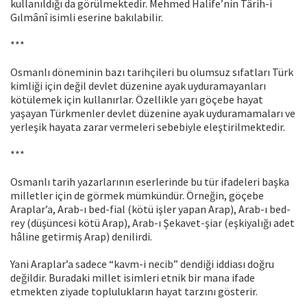
kullanıldığı da görülmektedir. Mehmed Halife’nin Târih-i
Gılmânî isimli eserine bakılabilir.
***
Osmanlı döneminin bazı tarihçileri bu olumsuz sıfatları Türk
kimliği için değil devlet düzenine ayak uyduramayanları
kötülemek için kullanırlar. Özellikle yarı göçebe hayat
yaşayan Türkmenler devlet düzenine ayak uyduramamaları ve
yerleşik hayata zarar vermeleri sebebiyle eleştirilmektedir.
***
Osmanlı tarih yazarlarının eserlerinde bu tür ifadeleri başka
milletler için de görmek mümkündür. Örneğin, göçebe
Araplar’a, Arab-ı bed-fial (kötü işler yapan Arap), Arab-ı bed-
rey (düşüncesi kötü Arap), Arab-ı Şekavet-şiar (eşkiyalığı adet
hâline getirmiş Arap) denilirdi.
Yani Araplar’a sadece “kavm-i necib” dendiği iddiası doğru
değildir. Buradaki millet isimleri etnik bir mana ifade
etmekten ziyade toplulukların hayat tarzını gösterir.