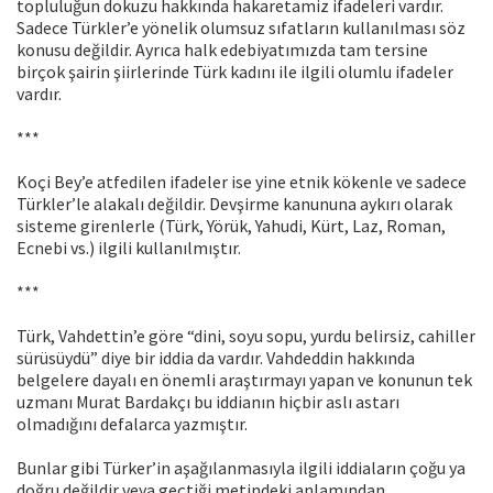
topluluğun dokuzu hakkında hakaretamiz ifadeleri vardır.
Sadece Türkler’e yönelik olumsuz sıfatların kullanılması söz
konusu değildir. Ayrıca halk edebiyatımızda tam tersine
birçok şairin şiirlerinde Türk kadını ile ilgili olumlu ifadeler
vardır.
***
Koçi Bey’e atfedilen ifadeler ise yine etnik kökenle ve sadece
Türkler’le alakalı değildir. Devşirme kanununa aykırı olarak
sisteme girenlerle (Türk, Yörük, Yahudi, Kürt, Laz, Roman,
Ecnebi vs.) ilgili kullanılmıştır.
***
Türk, Vahdettin’e göre “dini, soyu sopu, yurdu belirsiz, cahiller
sürüsüydü” diye bir iddia da vardır. Vahdeddin hakkında
belgelere dayalı en önemli araştırmayı yapan ve konunun tek
uzmanı Murat Bardakçı bu iddianın hiçbir aslı astarı
olmadığını defalarca yazmıştır.
Bunlar gibi Türker’in aşağılanmasıyla ilgili iddiaların çoğu ya
doğru değildir veya geçtiği metindeki anlamından