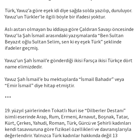
Türk, Yavuz’a göre eşek idi diye sağda solda yazılıp, duruluyor.
Yavuz’un Türkler’le ilgili böyle bir ifadesi yoktur.
Aslı astarı olmayan bu iddiaya göre Çaldıran Savaşı öncesinde
Yavuz’la Şah İsmail arasındaki yazışmalarda “Ben Sultan
Beyazıt oğlu Sultan Selim, sen ki ey eşek Türk” şeklinde
ifadeler geçmiş.
Yavuz’un Şah İsmail’e gönderdiği ikisi Farsça ikisi Türkçe dört
name elimizdedir.
Yavuz Şah İsmail’e bu mektuplarda “İsmail Bahadır” veya
“Emir İsmail” diye hitap etmiştir.
***
19. yüzyıl şairlerinden Tokatlı Nuri ise “Dilberler Destanı”
isimli eserinde Arap, Rum, Ermeni, Arnavut, Boşnak, Tatar,
Kürt, Çerkes, Yahudi, Roman, Türk, Gürcü ve Şehirli kadınları
kendi tasavvuruna göre fiziksel özellikleri ve davranışlarıyla
değerlendirir. Yalnızca Türk kadınlar hakkında değil 13