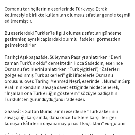
Osmanlı tarihçilerinin eserlerinde Türk veya Etrâk
kelimesiyle birlikte kullanılan olumsuz sıfatlar genele teşmil
edilmemiştir.
Bu eserlerdeki Türkler’le ilgili olumsuz sıfatları gündeme
getirenler, aynı kitaplardaki olumlu ifadeleri görmezden
gelmektedirler.
Tarihçi Aşıkpaşazâde, Süleyman Paşa’yı anlatırken “Devri
zaman Türk’ün oldu” demektedir. Hoca Sadeddin, eserinde
Osmanlı fetihlerini anlatırken “Türk yiğitleri”, “Zaferleri
gölge edinmiş Türk askerleri” gibi ifadelerle Osmanlı
ordusunu över. Tarihçi Mehmed Neşrî, eserinde I. Murad’ın Sırp
Kralı’nın kendisini savaşa davet ettiğinde hiddetlenerek,
“İnşallah ona Türk erliğin gösterem” sözüyle padişahın
Türklük’ten gurur duyduğunu ifade eder.
Gazavât-ı Sultan Murad isimli eserde ise “Türk askerinin
savaşçılığı karşısında, daha önce Türklere karşı ileri geri
konuşan kâfirlerin dayanamayıp nasıl kaçtıkları” vurgulanır.