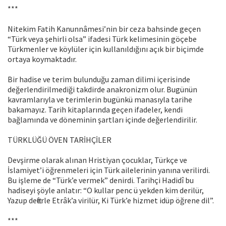
***
Nitekim Fatih Kanunnâmesi’nin bir ceza bahsinde geçen
“Türk veya şehirli olsa” ifadesi Türk kelimesinin göçebe
Türkmenler ve köylüler için kullanıldığını açık bir biçimde
ortaya koymaktadır.
Bir hadise ve terim bulunduğu zaman dilimi içerisinde
değerlendirilmediği takdirde anakronizm olur. Bugünün
kavramlarıyla ve terimlerin bugünkü manasıyla tarihe
bakamayız. Tarih kitaplarında geçen ifadeler, kendi
bağlamında ve döneminin şartları içinde değerlendirilir.
TÜRKLÜĞÜ ÖVEN TARİHÇİLER
Devşirme olarak alınan Hristiyan çocuklar, Türkçe ve
İslamiyet’i öğrenmeleri için Türk ailelerinin yanına verilirdi.
Bu işleme de “Türk’e vermek” denirdi. Tarihçi Hadidî bu
hadiseyi şöyle anlatır: “O kullar penc ü yekden kim derilür,
Yazup defterle Etrâk’a virilür, Ki Türk’e hizmet idüp öğrene dil”.
***