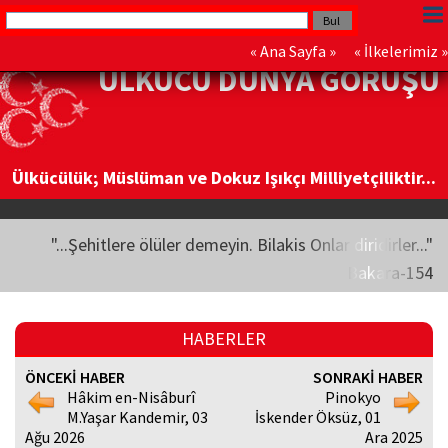
«
Ana Sayfa
» «
İlkelerimiz
»
ÜLKÜCÜ DÜNYA GÖRÜŞÜ
Ülkücülük; Müslüman ve Dokuz Işıkçı Milliyetçiliktir...
"...Şehitlere ölüler demeyin. Bilakis Onlar diridirler..."
Bakara-154
HABERLER
ÖNCEKİ HABER
SONRAKİ HABER
Hâkim en-Nisâburî
Pinokyo
M.Yaşar Kandemir, 03
İskender Öksüz, 01
Ağu 2026
Ara 2025