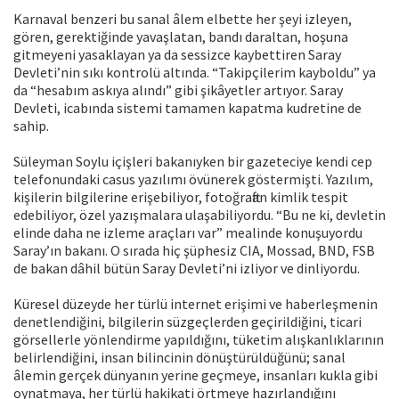
Karnaval benzeri bu sanal âlem elbette her şeyi izleyen,
gören, gerektiğinde yavaşlatan, bandı daraltan, hoşuna
gitmeyeni yasaklayan ya da sessizce kaybettiren Saray
Devleti’nin sıkı kontrolü altında. “Takipçilerim kayboldu” ya
da “hesabım askıya alındı” gibi şikâyetler artıyor. Saray
Devleti, icabında sistemi tamamen kapatma kudretine de
sahip.
Süleyman Soylu içişleri bakanıyken bir gazeteciye kendi cep
telefonundaki casus yazılımı övünerek göstermişti. Yazılım,
kişilerin bilgilerine erişebiliyor, fotoğraftan kimlik tespit
edebiliyor, özel yazışmalara ulaşabiliyordu. “Bu ne ki, devletin
elinde daha ne izleme araçları var” mealinde konuşuyordu
Saray’ın bakanı. O sırada hiç şüphesiz CIA, Mossad, BND, FSB
de bakan dâhil bütün Saray Devleti’ni izliyor ve dinliyordu.
Küresel düzeyde her türlü internet erişimi ve haberleşmenin
denetlendiğini, bilgilerin süzgeçlerden geçirildiğini, ticari
görsellerle yönlendirme yapıldığını, tüketim alışkanlıklarının
belirlendiğini, insan bilincinin dönüştürüldüğünü; sanal
âlemin gerçek dünyanın yerine geçmeye, insanları kukla gibi
oynatmaya, her türlü hakikati örtmeye hazırlandığını