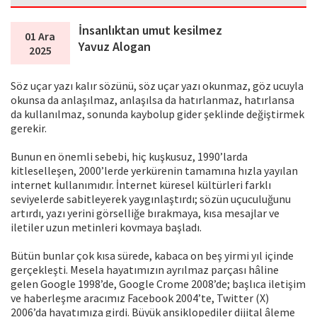
İnsanlıktan umut kesilmez
01 Ara
Yavuz Alogan
2025
Söz uçar yazı kalır sözünü, söz uçar yazı okunmaz, göz ucuyla
okunsa da anlaşılmaz, anlaşılsa da hatırlanmaz, hatırlansa
da kullanılmaz, sonunda kaybolup gider şeklinde değiştirmek
gerekir.
Bunun en önemli sebebi, hiç kuşkusuz, 1990’larda
kitleselleşen, 2000’lerde yerkürenin tamamına hızla yayılan
internet kullanımıdır. İnternet küresel kültürleri farklı
seviyelerde sabitleyerek yaygınlaştırdı; sözün uçuculuğunu
artırdı, yazı yerini görselliğe bırakmaya, kısa mesajlar ve
iletiler uzun metinleri kovmaya başladı.
Bütün bunlar çok kısa sürede, kabaca on beş yirmi yıl içinde
gerçekleşti. Mesela hayatımızın ayrılmaz parçası hâline
gelen Google 1998’de, Google Crome 2008’de; başlıca iletişim
ve haberleşme aracımız Facebook 2004’te, Twitter (X)
2006’da hayatımıza girdi. Büyük ansiklopediler dijital âleme