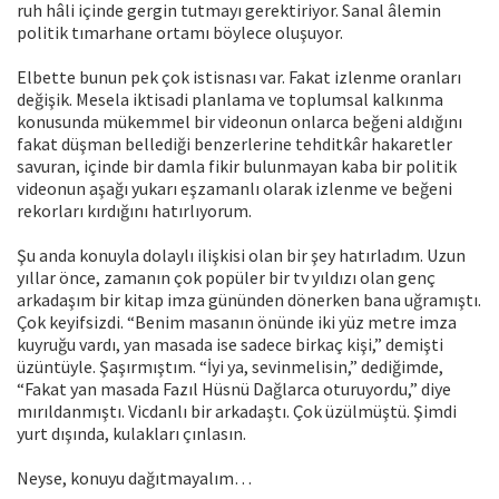
ruh hâli içinde gergin tutmayı gerektiriyor. Sanal âlemin
politik tımarhane ortamı böylece oluşuyor.
Elbette bunun pek çok istisnası var. Fakat izlenme oranları
değişik. Mesela iktisadi planlama ve toplumsal kalkınma
konusunda mükemmel bir videonun onlarca beğeni aldığını
fakat düşman bellediği benzerlerine tehditkâr hakaretler
savuran, içinde bir damla fikir bulunmayan kaba bir politik
videonun aşağı yukarı eşzamanlı olarak izlenme ve beğeni
rekorları kırdığını hatırlıyorum.
Şu anda konuyla dolaylı ilişkisi olan bir şey hatırladım. Uzun
yıllar önce, zamanın çok popüler bir tv yıldızı olan genç
arkadaşım bir kitap imza gününden dönerken bana uğramıştı.
Çok keyifsizdi. “Benim masanın önünde iki yüz metre imza
kuyruğu vardı, yan masada ise sadece birkaç kişi,” demişti
üzüntüyle. Şaşırmıştım. “İyi ya, sevinmelisin,” dediğimde,
“Fakat yan masada Fazıl Hüsnü Dağlarca oturuyordu,” diye
mırıldanmıştı. Vicdanlı bir arkadaştı. Çok üzülmüştü. Şimdi
yurt dışında, kulakları çınlasın.
Neyse, konuyu dağıtmayalım…