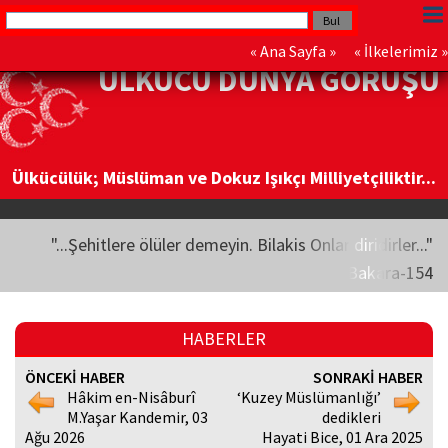
«
Ana Sayfa
» «
İlkelerimiz
»
ÜLKÜCÜ DÜNYA GÖRÜŞÜ
Ülkücülük; Müslüman ve Dokuz Işıkçı Milliyetçiliktir...
"...Şehitlere ölüler demeyin. Bilakis Onlar diridirler..."
Bakara-154
HABERLER
ÖNCEKİ HABER
SONRAKİ HABER
Hâkim en-Nisâburî
‘Kuzey Müslümanlığı’
M.Yaşar Kandemir, 03
dedikleri
Ağu 2026
Hayati Bice, 01 Ara 2025