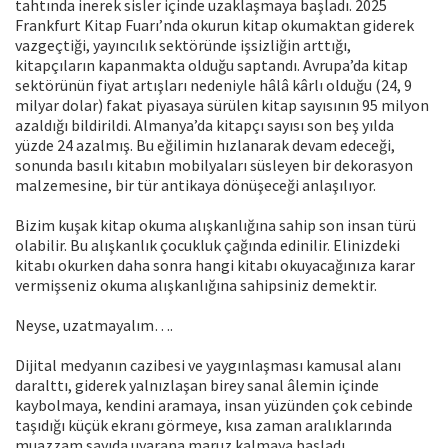
tahtında inerek sisler içinde uzaklaşmaya başladı. 2025
Frankfurt Kitap Fuarı’nda okurun kitap okumaktan giderek
vazgeçtiği, yayıncılık sektöründe işsizliğin arttığı,
kitapçıların kapanmakta olduğu saptandı. Avrupa’da kitap
sektörünün fiyat artışları nedeniyle hâlâ kârlı olduğu (24, 9
milyar dolar) fakat piyasaya sürülen kitap sayısının 95 milyon
azaldığı bildirildi. Almanya’da kitapçı sayısı son beş yılda
yüzde 24 azalmış. Bu eğilimin hızlanarak devam edeceği,
sonunda basılı kitabın mobilyaları süsleyen bir dekorasyon
malzemesine, bir tür antikaya dönüşeceği anlaşılıyor.
Bizim kuşak kitap okuma alışkanlığına sahip son insan türü
olabilir. Bu alışkanlık çocukluk çağında edinilir. Elinizdeki
kitabı okurken daha sonra hangi kitabı okuyacağınıza karar
vermişseniz okuma alışkanlığına sahipsiniz demektir.
Neyse, uzatmayalım….
Dijital medyanın cazibesi ve yaygınlaşması kamusal alanı
daralttı, giderek yalnızlaşan birey sanal âlemin içinde
kaybolmaya, kendini aramaya, insan yüzünden çok cebinde
taşıdığı küçük ekranı görmeye, kısa zaman aralıklarında
muazzam sayıda uyarana maruz kalmaya başladı.