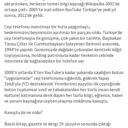
aktarılırken, herkesin temel bilgi kaynağı Wikipedia 2001’de
ortaya çıktı. 2005’te icat edilen YouTube Türkiye’ye yedi yıl
sonra, 2012’de geldi.
Cep telefonu inanılmaz bir hızla yaygınlaştı,
bedenimizin/beynimizin ayrılmaz bir parçası oldu. Türkiye’de
cep telefonuyla ilk görüşme, çok yakın bir tarihte, Başbakan
Tansu Çiller ile Cumhurbaşkanı Süleyman Demirel arasında,
1994’te yapıldı. Günümüzde dağdaki çobandan kentteki kâğıt
toplayıcısına, holding patronuna kadar herkesin cebinde
internete de bağlanabilen bir telefon var.
2000’li yıllarda X’ten YouTube’a kadar yukarıda saydığım bütün
“uygulamalar” cep telefonuna sığdırıldı, giderek Yapay
Zekâ’yla (YZ) desteklendi. Yirmibirinci yüzyılın ilk çeyreğinde
bütün toplumsal sınıf ve tabakalardan her türlü insan kendi
kültürel katmanına denk düşen her türlü bilgi, eğlence, haber
ve yorum kaynağına cepten ulaşma imkânına kavuştu.
Kavuştu da ne oldu?
Basılı kitap, gazete ve dergi 19. yüzyılın sonunda çıktığı