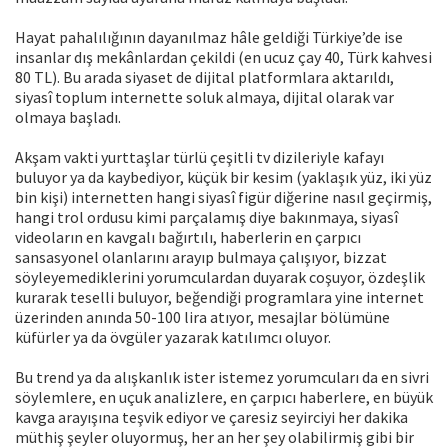
Hayat pahalılığının dayanılmaz hâle geldiği Türkiye’de ise
insanlar dış mekânlardan çekildi (en ucuz çay 40, Türk kahvesi
80 TL). Bu arada siyaset de dijital platformlara aktarıldı,
siyasî toplum internette soluk almaya, dijital olarak var
olmaya başladı.
Akşam vakti yurttaşlar türlü çeşitli tv dizileriyle kafayı
buluyor ya da kaybediyor, küçük bir kesim (yaklaşık yüz, iki yüz
bin kişi) internetten hangi siyasî figür diğerine nasıl geçirmiş,
hangi trol ordusu kimi parçalamış diye bakınmaya, siyasî
videoların en kavgalı bağırtılı, haberlerin en çarpıcı
sansasyonel olanlarını arayıp bulmaya çalışıyor, bizzat
söyleyemediklerini yorumculardan duyarak coşuyor, özdeşlik
kurarak teselli buluyor, beğendiği programlara yine internet
üzerinden anında 50-100 lira atıyor, mesajlar bölümüne
küfürler ya da övgüler yazarak katılımcı oluyor.
Bu trend ya da alışkanlık ister istemez yorumcuları da en sivri
söylemlere, en uçuk analizlere, en çarpıcı haberlere, en büyük
kavga arayışına teşvik ediyor ve çaresiz seyirciyi her dakika
müthiş şeyler oluyormuş, her an her şey olabilirmiş gibi bir