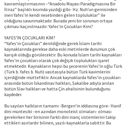
kavramlaştırmasının –“Anadolu Mayası Paradigmasına Bir
İtiraz” başlıklı kısımda yazdığı gibi- Hz. Nuh’un gemisinden
inen Yafes’in kendi nesebinden gelen topluluklar” ile
olduğunu savunmaktadır. Burada yeni bir sorunun ortaya
çıkması kaçınılmazdır: Yafes’in Çocukları Kim?
YAFES’İN ÇOCUKLARI KİM?
“Yafes’in Çocukları” denildiğinde gerek İslam tarihi
kaynaklarında gerekse daha eski metinlerde durumun çok
karışık olduğu görülecektir. Bu konuda İslam tarihi kaynakları
Yafes’in çocukları olarak çok değişik toplulukları işaret
etmektedir. Kaynakların hepsi bu şecerenin Yafes’in oğlu Türk
(Türk b. Yafes b. Nuh) vasıtasıyla bütün Türk kavimlerini
içerdiğinde müttefiktir. Ancak kaynaklarda Yafes’in çocukları
arasında bütün İskandinav halkları, Sakalibe adıyla anılan
bütün Slav halkları ve hatta Çin ahalisinin bulunduğunu
kaydeder.
Bu sayılan halkların tamamı -Bergen’in iddiasına göre- Hanif
dini müntesibi –en azından monoteist olmaları- olması
gerekirken her birisinin farklı dini inanç sistemlerini takip
ettikleri asırlardır bilinen, yazılı kaynaklarla sabittir. Bu