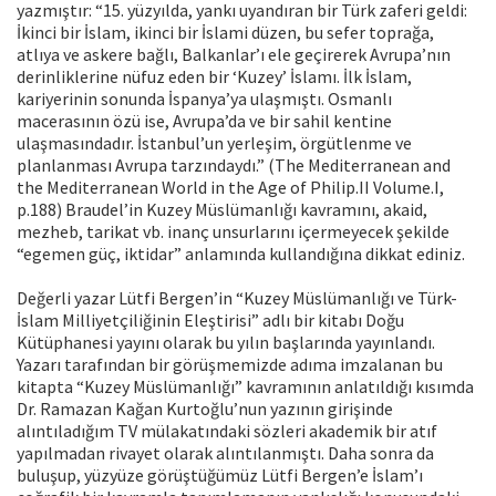
yazmıştır: “15. yüzyılda, yankı uyandıran bir Türk zaferi geldi:
İkinci bir İslam, ikinci bir İslami düzen, bu sefer toprağa,
atlıya ve askere bağlı, Balkanlar’ı ele geçirerek Avrupa’nın
derinliklerine nüfuz eden bir ‘Kuzey’ İslamı. İlk İslam,
kariyerinin sonunda İspanya’ya ulaşmıştı. Osmanlı
macerasının özü ise, Avrupa’da ve bir sahil kentine
ulaşmasındadır. İstanbul’un yerleşim, örgütlenme ve
planlanması Avrupa tarzındaydı.” (The Mediterranean and
the Mediterranean World in the Age of Philip.II Volume.I,
p.188) Braudel’in Kuzey Müslümanlığı kavramını, akaid,
mezheb, tarikat vb. inanç unsurlarını içermeyecek şekilde
“egemen güç, iktidar” anlamında kullandığına dikkat ediniz.
Değerli yazar Lütfi Bergen’in “Kuzey Müslümanlığı ve Türk-
İslam Milliyetçiliğinin Eleştirisi” adlı bir kitabı Doğu
Kütüphanesi yayını olarak bu yılın başlarında yayınlandı.
Yazarı tarafından bir görüşmemizde adıma imzalanan bu
kitapta “Kuzey Müslümanlığı” kavramının anlatıldığı kısımda
Dr. Ramazan Kağan Kurtoğlu’nun yazının girişinde
alıntıladığım TV mülakatındaki sözleri akademik bir atıf
yapılmadan rivayet olarak alıntılanmıştı. Daha sonra da
buluşup, yüzyüze görüştüğümüz Lütfi Bergen’e İslam’ı