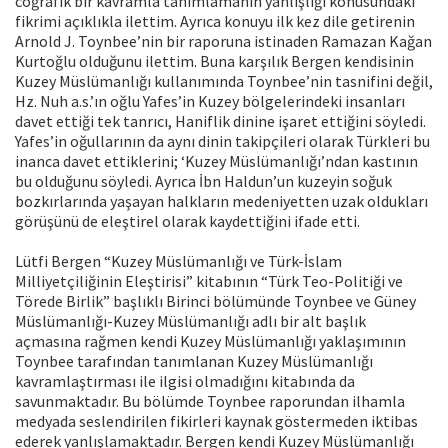
coğrafik bir kavramla tanımlamanın yanlışlığı konusundaki
fikrimi açıklıkla ilettim. Ayrıca konuyu ilk kez dile getirenin
Arnold J. Toynbee’nin bir raporuna istinaden Ramazan Kağan
Kurtoğlu olduğunu ilettim. Buna karşılık Bergen kendisinin
Kuzey Müslümanlığı kullanımında Toynbee’nin tasnifini değil,
Hz. Nuh a.s.’ın oğlu Yafes’in Kuzey bölgelerindeki insanları
davet ettiği tek tanrıcı, Haniflik dinine işaret ettiğini söyledi.
Yafes’in oğullarının da aynı dinin takipçileri olarak Türkleri bu
inanca davet ettiklerini; ‘Kuzey Müslümanlığı’ndan kastının
bu olduğunu söyledi. Ayrıca İbn Haldun’un kuzeyin soğuk
bozkırlarında yaşayan halkların medeniyetten uzak oldukları
görüşünü de eleştirel olarak kaydettiğini ifade etti.
Lütfi Bergen “Kuzey Müslümanlığı ve Türk-İslam
Milliyetçiliğinin Eleştirisi” kitabının “Türk Teo-Politiği ve
Törede Birlik” başlıklı Birinci bölümünde Toynbee ve Güney
Müslümanlığı-Kuzey Müslümanlığı adlı bir alt başlık
açmasına rağmen kendi Kuzey Müslümanlığı yaklaşımının
Toynbee tarafından tanımlanan Kuzey Müslümanlığı
kavramlaştırması ile ilgisi olmadığını kitabında da
savunmaktadır. Bu bölümde Toynbee raporundan ilhamla
medyada seslendirilen fikirleri kaynak göstermeden iktibas
ederek yanlışlamaktadır. Bergen kendi Kuzey Müslümanlığı