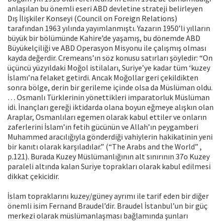
anlaşılan bu önemli eseri ABD devletine strateji belirleyen
Dış İlişkiler Konseyi (Council on Foreign Relations)
tarafından 1963 yılında yayımlanmıştı. Yazarın 1950’li yılların
büyük bir bölümünde Kahire’de yaşamış, bu dönemde ABD
Büyükelçiliği ve ABD Operasyon Misyonu ile çalışmış olması
kayda değerdir. Cremeans’ın söz konusu satırları şöyledir: “On
üçüncü yüzyıldaki Moğol istilaları, Suriye’ye kadar tüm ‘kuzey
İslamı’na felaket getirdi. Ancak Moğollar geri çekildikten
sonra bölge, derin bir gerileme içinde olsa da Müslüman oldu.
… Osmanlı Türklerinin yönettikleri imparatorluk Müslüman
idi. İnançları gereği iktidarda olana boyun eğmeye alışkın olan
Araplar, Osmanlıları egemen olarak kabul ettiler ve onların
zaferlerini İslam’ın fetih gücünün ve Allah’ın peygamberi
Muhammed aracılığıyla gönderdiği vahiylerin hakikatinin yeni
bir kanıtı olarak karşıladılar.” (“The Arabs and the World” ,
p.121). Burada Kuzey Müslümanlığının alt sınırının 37o Kuzey
paraleli altında kalan Suriye toprakları olarak kabul edilmesi
dikkat çekicidir.
İslam topraklarını kuzey/güney ayrımı ile tarif eden bir diğer
önemli isim Fernand Braudel’dir. Braudel İstanbul’un bir güç
merkezi olarak müslümanlaşması bağlamında şunları