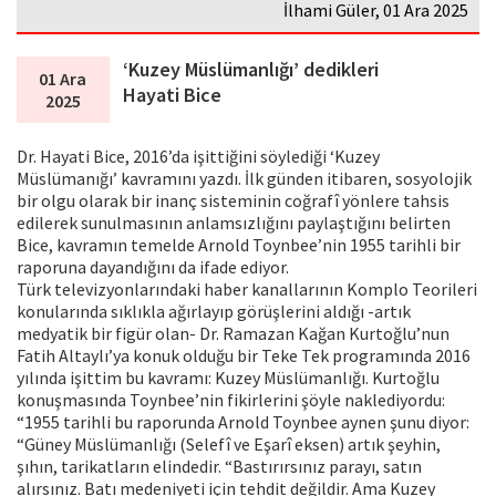
İlhami Güler, 01 Ara 2025
‘Kuzey Müslümanlığı’ dedikleri
01 Ara
Hayati Bice
2025
Dr. Hayati Bice, 2016’da işittiğini söylediği ‘Kuzey
Müslümanığı’ kavramını yazdı. İlk günden itibaren, sosyolojik
bir olgu olarak bir inanç sisteminin coğrafî yönlere tahsis
edilerek sunulmasının anlamsızlığını paylaştığını belirten
Bice, kavramın temelde Arnold Toynbee’nin 1955 tarihli bir
raporuna dayandığını da ifade ediyor.
Türk televizyonlarındaki haber kanallarının Komplo Teorileri
konularında sıklıkla ağırlayıp görüşlerini aldığı -artık
medyatik bir figür olan- Dr. Ramazan Kağan Kurtoğlu’nun
Fatih Altaylı’ya konuk olduğu bir Teke Tek programında 2016
yılında işittim bu kavramı: Kuzey Müslümanlığı. Kurtoğlu
konuşmasında Toynbee’nin fikirlerini şöyle naklediyordu:
“1955 tarihli bu raporunda Arnold Toynbee aynen şunu diyor:
“Güney Müslümanlığı (Selefî ve Eşarî eksen) artık şeyhin,
şıhın, tarikatların elindedir. “Bastırırsınız parayı, satın
alırsınız. Batı medeniyeti için tehdit değildir. Ama Kuzey