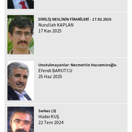
DİRİLİŞ NESLİNİN FİRARÎLERİ - 17.02.2010
Nurullah KAPLAN
17 Kas 2025
Unutulmayanlar: Necmettin Hacıeminoğlu
Efendi BARUTCU
25 Haz 2025
Serkes (3)
Hüdai KUŞ
22 Tem 2024