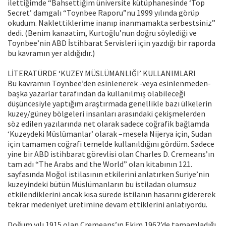
ilettiğimde “Bahsettiğim üniversite kütüphanesinde ‘Top
Secret’ damgalı “Toynbee Raporu”nu 1999 yılında görüp
okudum. Naklettiklerime inanıp inanmamakta serbestsiniz”
dedi. (Benim kanaatim, Kurtoğlu’nun doğru söylediği ve
Toynbee’nin ABD İstihbarat Servisleri için yazdığı bir raporda
bu kavramın yer aldığıdır.)
LİTERATÜRDE ‘KUZEY MÜSLÜMANLIĞI’ KULLANIMLARI
Bu kavramın Toynbee’den esinlenerek -veya esinlenmeden-
başka yazarlar tarafından da kullanılmış olabileceği
düşüncesiyle yaptığım araştırmada genellikle bazı ülkelerin
kuzey/güney bölgeleri insanları arasındaki çekişmelerden
söz edilen yazılarında net olarak sadece coğrafik bağlamda
‘Kuzeydeki Müslümanlar’ olarak –mesela Nijerya için, Sudan
için tamamen coğrafi temelde kullanıldığını gördüm. Sadece
yine bir ABD istihbarat görevlisi olan Charles D. Cremeans’ın
tam adı “The Arabs and the World” olan kitabının 121.
sayfasında Moğol istilasının etkilerini anlatırken Suriye’nin
kuzeyindeki bütün Müslümanların bu istiladan olumsuz
etkilendiklerini ancak kısa sürede istilanın hasarını gidererek
tekrar medeniyet üretimine devam ettiklerini anlatıyordu.
Doğum yılı 1915 olan Cremeans’ın Ekim 1962’de tamamladığı