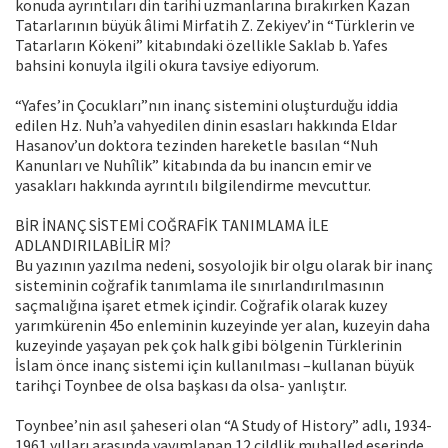
konuda ayrıntıları din tarihi uzmanlarına bırakırken Kazan
Tatarlarının büyük âlimi Mirfatih Z. Zekiyev’in “Türklerin ve
Tatarların Kökeni” kitabındaki özellikle Saklab b. Yafes
bahsini konuyla ilgili okura tavsiye ediyorum.
“Yafes’in Çocukları”nın inanç sistemini oluşturduğu iddia
edilen Hz. Nuh’a vahyedilen dinin esasları hakkında Eldar
Hasanov’un doktora tezinden hareketle basılan “Nuh
Kanunları ve Nuhîlik” kitabında da bu inancın emir ve
yasakları hakkında ayrıntılı bilgilendirme mevcuttur.
BİR İNANÇ SİSTEMİ COĞRAFİK TANIMLAMA İLE
ADLANDIRILABİLİR Mİ?
Bu yazının yazılma nedeni, sosyolojik bir olgu olarak bir inanç
sisteminin coğrafik tanımlama ile sınırlandırılmasının
saçmalığına işaret etmek içindir. Coğrafik olarak kuzey
yarımkürenin 45o enleminin kuzeyinde yer alan, kuzeyin daha
kuzeyinde yaşayan pek çok halk gibi bölgenin Türklerinin
İslam önce inanç sistemi için kullanılması –kullanan büyük
tarihçi Toynbee de olsa başkası da olsa- yanlıştır.
Toynbee’nin asıl şaheseri olan “A Study of History” adlı, 1934-
1961 yılları arasında yayımlanan 12 cildlik muhalled eserinde