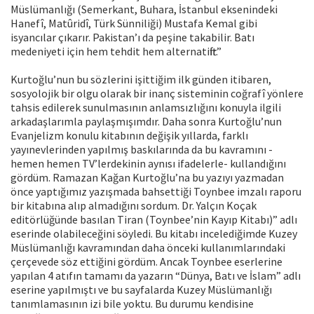
Müslümanlığı (Semerkant, Buhara, İstanbul eksenindeki
Hanefî, Matûridî, Türk Sünniliği) Mustafa Kemal gibi
isyancılar çıkarır. Pakistan’ı da peşine takabilir. Batı
medeniyeti için hem tehdit hem alternatiftir.”
Kurtoğlu’nun bu sözlerini işittiğim ilk günden itibaren,
sosyolojik bir olgu olarak bir inanç sisteminin coğrafî yönlere
tahsis edilerek sunulmasının anlamsızlığını konuyla ilgili
arkadaşlarımla paylaşmışımdır. Daha sonra Kurtoğlu’nun
Evanjelizm konulu kitabının değişik yıllarda, farklı
yayınevlerinden yapılmış baskılarında da bu kavramını -
hemen hemen TV’lerdekinin aynısı ifadelerle- kullandığını
gördüm. Ramazan Kağan Kurtoğlu’na bu yazıyı yazmadan
önce yaptığımız yazışmada bahsettiği Toynbee imzalı raporu
bir kitabına alıp almadığını sordum. Dr. Yalçın Koçak
editörlüğünde basılan Tiran (Toynbee’nin Kayıp Kitabı)” adlı
eserinde olabileceğini söyledi. Bu kitabı incelediğimde Kuzey
Müslümanlığı kavramından daha önceki kullanımlarındaki
çerçevede söz ettiğini gördüm. Ancak Toynbee eserlerine
yapılan 4 atıfın tamamı da yazarın “Dünya, Batı ve İslam” adlı
eserine yapılmıştı ve bu sayfalarda Kuzey Müslümanlığı
tanımlamasının izi bile yoktu. Bu durumu kendisine