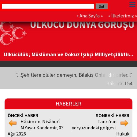
«
Ana Sayfa
» «
İlkelerimiz
»
ÜLKÜCÜ DÜNYA GÖRÜŞÜ
Ülkücülük; Müslüman ve Dokuz Işıkçı Milliyetçiliktir...
"...Şehitlere ölüler demeyin. Bilakis Onlar diridirler..."
Bakara-154
HABERLER
ÖNCEKİ HABER
SONRAKİ HABER
Hâkim en-Nisâburî
Tanrı’nın
M.Yaşar Kandemir, 03
yeryüzündeki gölgesi:
Ağu 2026
Hukuk