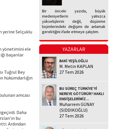
Bir önceki yazıda, büyük
medeniyetlerin yalnızca
yükselişlerini değil, düşünme
biçimlerindeki değişimi de anlamak
n yerine Selçuklu
gerektiğini ifade etmeye çalıştım.
YAZARLAR
n yönetimini ele
iği başarılar
BAKİ YEŞİLOĞLU
M. Metin KAPLAN
sı Tuğrul Bey
27 Tem 2026
'ın hükümdarlığın
BU SÜREÇ TÜRKİYE’Yİ
NEREYE GÖTÜRÜR? HAKLI
a bulunan amcası
ENDİŞELERİMİZ...
Muharrem GÜNAY
(SIDDIKOĞLU)
zgeçirdi. Daha
27 Tem 2026
rslan'ın bu
tti. Ardından