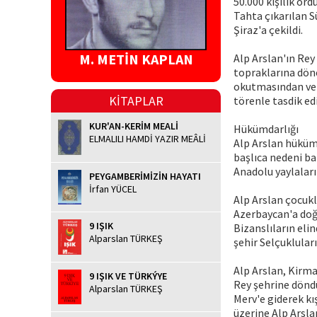
50.000 kişilik or
Tahta çıkarılan S
Şiraz'a çekildi.
M. METİN KAPLAN
Alp Arslan'ın Rey
topraklarına döne
okutmasından ve 
KİTAPLAR
törenle tasdik edi
KUR'AN-KERİM MEALİ
Hükümdarlığı
ELMALILI HAMDİ YAZIR MEÂLİ
Alp Arslan hüküm
başlıca nedeni ba
Anadolu yaylaları
PEYGAMBERİMİZİN HAYATI
İrfan YÜCEL
Alp Arslan çocukl
Azerbaycan'a doğr
9 IŞIK
Bizanslıların eli
Alparslan TÜRKEŞ
şehir Selçukluları
Alp Arslan, Kirma
9 IŞIK VE TÜRKÝYE
Rey şehrine dönd
Alparslan TÜRKEŞ
Merv'e giderek kı
üzerine Alp Arsla