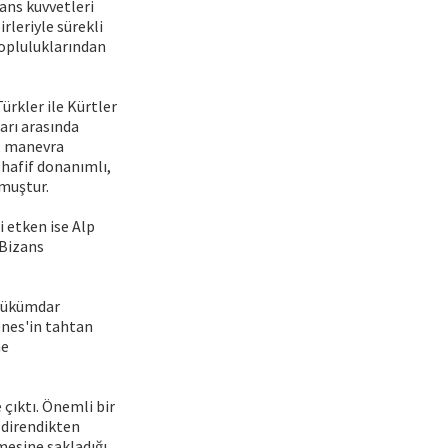
ans kuvvetleri
rleriyle sürekli
opluluklarından
rkler ile Kürtler
arı arasında
n, manevra
 hafif donanımlı,
lmuştur.
 etken ise Alp
 Bizans
 hükümdar
nes'in tahtan
ne
 çıktı. Önemli bir
 direndikten
mesine sakladığı