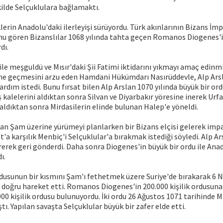
ilde Selçuklulara bağlamaktı.
rin Anadolu'daki ilerleyişi sürüyordu. Türk akınlarının Bizans İmp
nu gören Bizanslılar 1068 yılında tahta geçen Romanos Diogenes'i 
dı.
ile meşguldü ve Mısır'daki Şii Fatimi iktidarını yıkmayı amaç edinmi
'ne geçmesini arzu eden Hamdani Hükümdarı Nasırüddevle, Alp Ars
ardım istedi. Bunu fırsat bilen Alp Arslan 1070 yılında büyük bir ord
ş kalelerini aldıktan sonra Silvan ve Diyarbakır yöresine inerek Urf
 aldıktan sonra Mirdasilerin elinde bulunan Halep'e yöneldi.
lan Şam üzerine yürümeyi planlarken bir Bizans elçisi gelerek im
'a karşılık Menbiç'i Selçuklular'a bırakmak istediği söyledi. Alp Ar
erek geri gönderdi. Daha sonra Diogenes'in büyük bir ordu ile Ana
ı.
dusunun bir kısmını Şam'ı fethetmek üzere Suriye'de bırakarak 6 
 doğru hareket etti. Romanos Diogenes'in 200.000 kişilik ordusuna
000 kişilik ordusu bulunuyordu. İki ordu 26 Ağustos 1071 tarihinde 
tı. Yapılan savaşta Selçuklular büyük bir zafer elde etti.