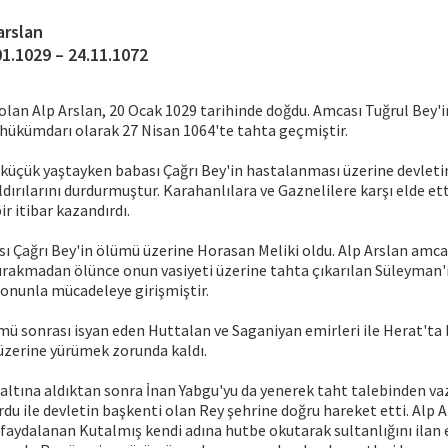
arslan
01.1029 – 24.11.1072
 olan Alp Arslan, 20 Ocak 1029 tarihinde doğdu. Amcası Tuğrul Bey'i
i hükümdarı olarak 27 Nisan 1064'te tahta geçmiştir.
küçük yaştayken babası Çağrı Bey'in hastalanması üzerine devleti
dırılarını durdurmuştur. Karahanlılara ve Gaznelilere karşı elde ett
r itibar kazandırdı.
sı Çağrı Bey'in ölümü üzerine Horasan Meliki oldu. Alp Arslan amca
bırakmadan ölünce onun vasiyeti üzerine tahta çıkarılan Süleyman
onunla mücadeleye girişmiştir.
mü sonrası isyan eden Huttalan ve Saganiyan emirleri ile Herat't
üzerine yürümek zorunda kaldı.
t altına aldıktan sonra İnan Yabgu'yu da yenerek taht talebinden va
rdu ile devletin başkenti olan Rey şehrine doğru hareket etti. Alp A
aydalanan Kutalmış kendi adına hutbe okutarak sultanlığını ilan e