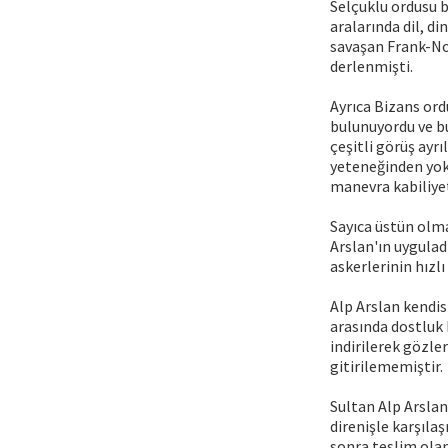
Selçuklu ordusu b
aralarında dil, di
savaşan Frank-No
derlenmişti.
Ayrıca Bizans ord
bulunuyordu ve b
çeşitli görüş ayrı
yeteneğinden yoks
manevra kabiliyet
Sayıca üstün olm
Arslan'ın uygulad
askerlerinin hızl
Alp Arslan kendis
arasında dostluk
indirilerek gözle
gitirilememiştir.
Sultan Alp Arslan
direnişle karşıla
sonra teslim ola