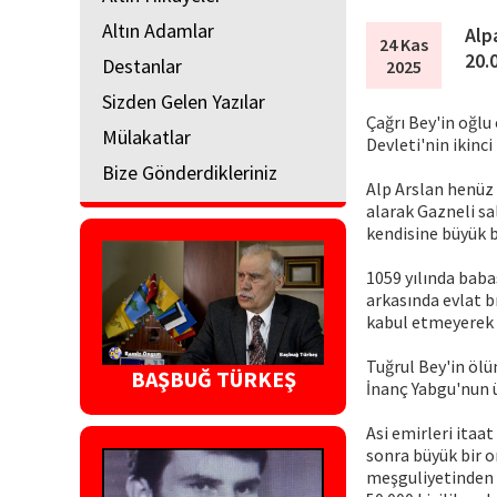
Altın Adamlar
Alp
24 Kas
20.
Destanlar
2025
Sizden Gelen Yazılar
Çağrı Bey'in oğlu
Mülakatlar
Devleti'nin ikinc
Bize Gönderdikleriniz
Alp Arslan henüz 
alarak Gazneli sal
kendisine büyük bi
1059 yılında baba
arkasında evlat 
kabul etmeyerek 
Tuğrul Bey'in ölü
BAŞBUĞ TÜRKEŞ
İnanç Yabgu'nun 
Asi emirleri itaa
sonra büyük bir o
meşguliyetinden f