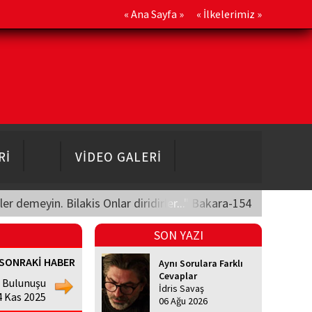
«
Ana Sayfa
» «
İlkelerimiz
»
Rİ
VİDEO GALERİ
üler demeyin. Bilakis Onlar diridirler..." Bakara-154
SON YAZI
SONRAKİ HABER
Aynı Sorulara Farklı
Cevaplar
n Bulunuşu
İdris Savaş
4 Kas 2025
06 Ağu 2026