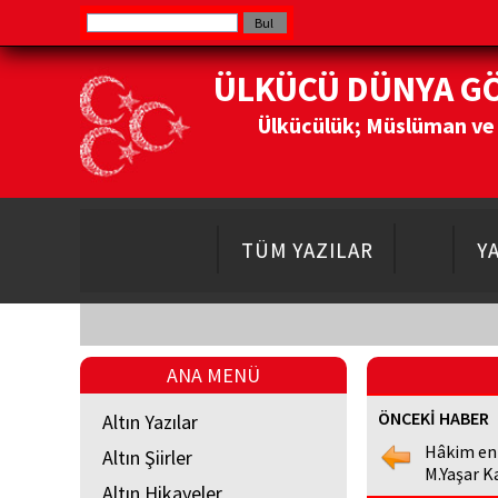
ÜLKÜCÜ DÜNYA G
Ülkücülük; Müslüman ve Do
TÜM YAZILAR
Y
ANA MENÜ
ÖNCEKİ HABER
Altın Yazılar
Hâkim en
Altın Şiirler
M.Yaşar K
Altın Hikayeler