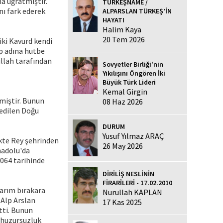
na uğratmıştır.
TÜRKEŞNAME /
nı fark ederek
ALPARSLAN TÜRKEŞ’İN
HAYATI
Halim Kaya
20 Tem 2026
iki Kavurd kendi
ıp adına hutbe
llah tarafından
Sovyetler Birliği'nin
Yıkılışını Öngören İki
Büyük Türk Lideri
Kemal Girgin
miştir. Bunun
08 Haz 2026
fedilen Doğu
DURUM
Yusuf Yılmaz ARAÇ
ikte Rey şehrinden
26 May 2026
nadolu'da
1064 tarihinde
DİRİLİŞ NESLİNİN
FİRARÎLERİ - 17.02.2010
yarım bırakara
Nurullah KAPLAN
 Alp Arslan
17 Kas 2025
tti. Bunun
a huzursuzluk