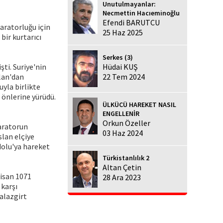
Unutulmayanlar:
Necmettin Hacıeminoğlu
Efendi BARUTCU
aratorluğu için
25 Haz 2025
bir kurtarıcı
Serkes (3)
şti. Suriye'nin
Hüdai KUŞ
lan'dan
22 Tem 2024
uyla birlikte
a önlerine yürüdü.
ÜLKÜCÜ HAREKET NASIL
ENGELLENİR
Orkun Özeller
paratorun
03 Haz 2024
slan elçiye
dolu'ya hareket
Türkistanlılık 2
Altan Çetin
Nisan 1071
28 Ara 2023
 karşı
Malazgirt