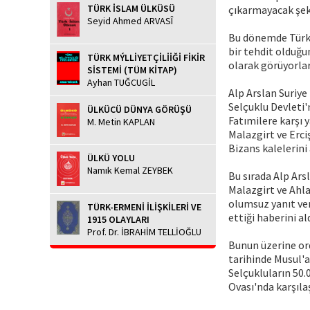
TÜRK İSLAM ÜLKÜSÜ
çıkarmayacak şek
Seyid Ahmed ARVASÎ
Bu dönemde Türkle
bir tehdit olduğu
TÜRK MÝLLİYETÇİLİİĞİ FİKİR
olarak görüyorlar
SİSTEMİ (TÜM KİTAP)
Ayhan TUĞCUGİL
Alp Arslan Suriye 
Selçuklu Devleti
ÜLKÜCÜ DÜNYA GÖRÜŞÜ
Fatımilere karşı y
M. Metin KAPLAN
Malazgirt ve Erci
Bizans kalelerini
ÜLKÜ YOLU
Namık Kemal ZEYBEK
Bu sırada Alp Ars
Malazgirt ve Ahlat
olumsuz yanıt ver
TÜRK-ERMENİ İLİŞKİLERİ VE
ettiği haberini ald
1915 OLAYLARI
Prof. Dr. İBRAHİM TELLİOĞLU
Bunun üzerine or
tarihinde Musul'a
Selçukluların 50.
Ovası'nda karşılaş