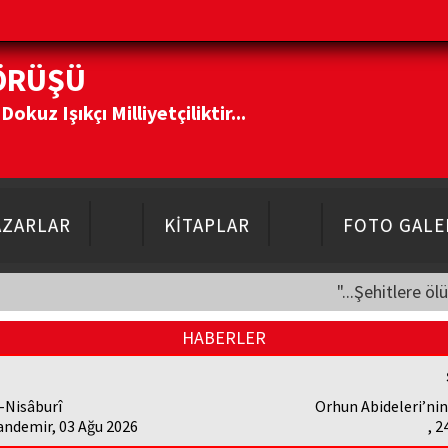
ÖRÜŞÜ
kuz Işıkçı Milliyetçiliktir...
AZARLAR
KİTAPLAR
FOTO GALE
"...Şehitlere öl
HABERLER
-Nisâburî
Orhun Abideleri’ni
andemir, 03 Ağu 2026
, 2