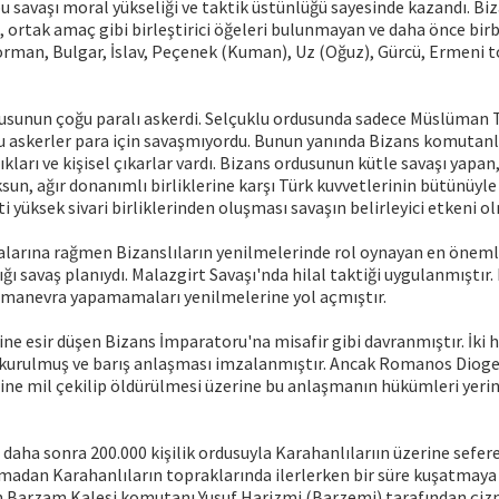
u savaşı moral yükseliği ve taktik üstünlüğü sayesinde kazandı. Biz
n, ortak amaç gibi birleştirici öğeleri bulunmayan ve daha önce birbi
rman, Bulgar, İslav, Peçenek (Kuman), Uz (Oğuz), Gürcü, Ermeni t
usunun çoğu paralı askerdi. Selçuklu ordusunda sadece Müslüman Tü
u askerler para için savaşmıyordu. Bunun yanında Bizans komutanl
lıkları ve kişisel çıkarlar vardı. Bizans ordusunun kütle savaşı yapa
un, ağır donanımlı birliklerine karşı Türk kuvvetlerinin bütünüyle
i yüksek sivari birliklerinden oluşması savaşın belirleyici etkeni o
alarına rağmen Bizanslıların yenilmelerinde rol oynayan en önemli
ığı savaş planıydı. Malazgirt Savaşı'nda hilal taktiği uygulanmıştır.
ı manevra yapamamaları yenilmelerine yol açmıştır.
ine esir düşen Bizans İmparatoru'na misafir gibi davranmıştır. İki
 kurulmuş ve barış anlaşması imzalanmıştır. Ancak Romanos Dioge
rine mil çekilip öldürülmesi üzerine bu anlaşmanın hükümleri yeri
 daha sonra 200.000 kişilik ordusuyla Karahanlılarıın üzerine sefere
şmadan Karahanlıların topraklarında ilerlerken bir süre kuşatmaya
n Barzam Kalesi komutanı Yusuf Harizmi (Barzemi) tarafından çiz