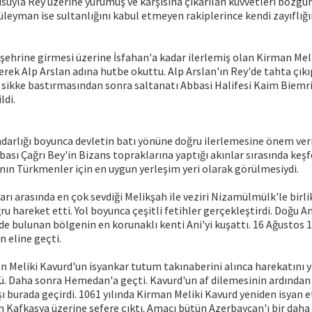
dusuyla Rey üzerine yürümüş ve karşısına çıkarılan kuvvetleri bozgu
üleyman ise sultanlığını kabul etmeyen rakiplerince kendi zayıflığı
 şehrine girmesi üzerine İsfahan'a kadar ilerlemiş olan Kirman Mel
rek Alp Arslan adına hutbe okuttu. Alp Arslan'ın Rey'de tahta çık
sikke bastırmasından sonra saltanatı Abbasi Halifesi Kaim Biemri
ldi.
darlığı boyunca devletin batı yönüne doğru ilerlemesine önem ver
bası Çağrı Bey'in Bizans topraklarına yaptığı akınlar sırasında keş
nın Türkmenler için en uygun yerleşim yeri olarak görülmesiydi.
arı arasında en çok sevdiği Melikşah ile veziri Nizamülmülk'le birl
u hareket etti. Yol boyunca çeşitli fetihler gerçekleştirdi. Doğu A
nde bulunan bölgenin en korunaklı kenti Ani'yi kuşattı. 16 Ağustos 
n eline geçti.
n Meliki Kavurd'un isyankar tutum takınaberini alınca harekatını 
ü. Daha sonra Hemedan'a geçti. Kavurd'un af dilemesinin ardından
şı burada geçirdi. 1061 yılında Kirman Meliki Kavurd yeniden isyan e
n Kafkasya üzerine sefere çıktı. Amacı bütün Azerbaycan'ı bir dah