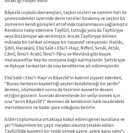
bıraktığı rivayet edilir.
Bâyezîd coşkulu davranışları, taşkın sözleri ve samimi hali ile
çevresindekiler üzerinde derin tesirler bırakmış ve seçkin bir
zümrenin kendi görüşleri etrafında toplanmasını sağlamıştır.
Kendisini takip edenlere Tayfûrî, tuttuğu yola da Tayfûriyye
veya Bistâmiyye adı verilmiştir. Ancak Tayfûriyye bilinen
mânada bir tarikat olmayıp bir tasavvuf cereyanıdır. Hallâc,
Şiblî, Harakānî, Ebû Saîd-i Ebü’l-Hayr, Nifferî, Senâî, Attâr,
Câmî, İbnü’l-Arabî, İbnü’l-Fârız ve Mevlânâ gibi büyük
mutasavvıflar hep bu cereyana bağlı kalmışlardır. Şettâriyye
ve Aşkıyye tarikatları da onu kendilerine pîr edinmişlerdir.
Ebû Saîd-i Ebü’l-Hayr’ın Bâyezîd’in kabrini ziyaret ederken,
“Burası herkesin kaybettiği şeyleri bulabileceği bir yerdir”
demesi, ölümünden sonra da tesirinin kuvvetle devam
ettiğini gösterir. Sonraki dönemlerde bir velîyi övmek için
ona “asrın Bâyezîd’i” denmesi de kendisinin halk nezdindeki
mertebesinin ne kadar yüce olduğunu belirtir.
İslâm toplumunca ortaklaşa kabul edilen genel kurallara ve
şer‘î hükümlere bir çeşit meydan okuma telakki edilen
Tayfûrîliğe kuvvetli bir tepki olmak üzere, sekre karşı sahv*ı