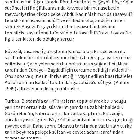
sürülmüştür. Diğer taraftan Kâmil Mustafa eş-Şeybî, Bâyezîd’in
düşünceleri ile Şiîlik arasında kuvvetli bir münasebetin
mevcudiyetine dikkat çeker. Abdülkadir Mahmud da tasavvufî
telakkisinin esasını hulûl* ve ittihadın oluşturduğunu ileri
sürerek Bâyezîd’i gayri İslâmî bir tasavvuf anlayışının
temsilcisi sayar. İbnü’l-Cevzî’nin Telbîsü İblîs’teki Bâyezîd’le
ilgili tenkitleri de oldukça serttir.
Bâyezîd, tasavvufî görüşlerini Farsça olarak ifade eden ilk
sûfîlerden biri olup daha sonra bu sözler Arapça’ya tercüme
edilmiştir. Şathiyelerinden bir bölümünün yeğeni Ebû Mûsâ
tarafından Cüneyd-i Bağdâdî için tercüme edildiği nakledilir.
Onun söz ve şiirlerini ihtiva ettiği rivayet edilen bazı risâleler
Abdurrahman Bedevî tarafından Şatahâtü’s-sûfiyye (Kahire
1949) adlı eser içinde neşredilmiştir.
Türbesi Bistâm’da tarihî binaların toplu olarak bulunduğu
yerin tam ortasında, süs ve ihtişamdan uzak bir haldedir.
Gāzân Han’ın, kabri üzerine bir türbe yaptırmak istediği,
ancak rüyasına giren Bâyezîd’in kendisini bundan vazgeçirdiği
rivayet edilir. Daha sonra Olcaytu tarafından yaptırılan türbe
tarih boyunca pek çok sultan ve devlet adamı tarafından
ziyaret edilmiştir.