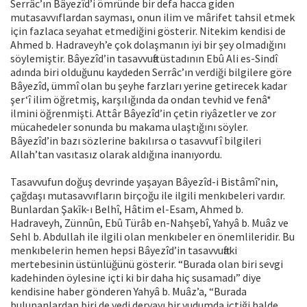
Serrâc’ın Bâyezîd’i ömründe bir defa hacca giden
mutasavvıflardan sayması, onun ilim ve mârifet tahsil etmek
için fazlaca seyahat etmediğini gösterir. Nitekim kendisi de
Ahmed b. Hadraveyh’e çok dolaşmanın iyi bir şey olmadığını
söylemiştir. Bâyezîd’in tasavvufta üstadının Ebû Ali es-Sindî
adında biri olduğunu kaydeden Serrâc’ın verdiği bilgilere göre
Bâyezîd, ümmî olan bu şeyhe farzları yerine getirecek kadar
şer‘î ilim öğretmiş, karşılığında da ondan tevhid ve fenâ*
ilmini öğrenmişti. Attâr Bâyezîd’in çetin riyâzetler ve zor
mücahedeler sonunda bu makama ulaştığını söyler.
Bâyezîd’in bazı sözlerine bakılırsa o tasavvufî bilgileri
Allah’tan vasıtasız olarak aldığına inanıyordu.
Tasavvufun doğuş devrinde yaşayan Bâyezîd-i Bistâmî’nin,
çağdaşı mutasavvıfların birçoğu ile ilgili menkıbeleri vardır.
Bunlardan Şakīk-ı Belhî, Hâtim el-Esam, Ahmed b.
Hadraveyh, Zünnûn, Ebû Türâb en-Nahşebî, Yahyâ b. Muâz ve
Sehl b. Abdullah ile ilgili olan menkıbeler en önemlileridir. Bu
menkıbelerin hemen hepsi Bâyezîd’in tasavvuftaki
mertebesinin üstünlüğünü gösterir. “Burada olan biri sevgi
kadehinden öylesine içti ki bir daha hiç susamadı” diye
kendisine haber gönderen Yahyâ b. Muâz’a, “Burada
bulunanlardan biri de yedi deryayı bir yudumda içtiği halde