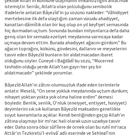
şekilde Allah’ın künhüne ulaşmanın imkânsızlığını anlatmak
istemiştir. Serrâc, Allah’a olan yolculuğunu sembolik
ifadelerle anlatan Bâyezîd’in şu sözünü nakleder: “Vâhidiyyet
mertebesine ilk defa ulaştığım zaman vücudu ahadiyyet,
kanatları dâimîlik olan bir kuş olup on yıl keyfiyet semasında
hiç durmadan uçtum. Sonunda bundan milyonlarca defa daha
geniş olan bir semada ezeliyet meydanına varıncaya kadar
uçmaya devam ettim. Burada ahadiyyet ağacını gördüm.” Bu
ağacın toprağını, kökünü, gövdesini, dallarını ve meyvelerini
tasvir eden Bâyezîd bunların bir aldatmacadan ibaret
olduğunu söyler. Cüneyd-i Bağdâdî bu sözü, “Mücerred
tevhidin olduğu yerde Allah’tan gayrı her şey bir
aldatmacadır” şeklinde yorumlar.
Bâyezîd Allah’ın zâtını olumsuzluk ifade eden terimlerle
anlatır. Meselâ, “On sene yokluk meydanında uçtum durdum;
nihayet yoktan yokta yok olma haline erdim” demesi
böyledir. Benlik, senlik, O’nluk (eneiyyet, entiyyet, hüviyyet)
deyimlerini sık sık kullanan Bâyezîd maksadını genellikle
soyut kavramlarla açıklar. Kendi benliğinden geçip Allah’ın
zâtına ulaşmayı bir mi‘rac hali olarak uzun uzadıya tasvir
eder. Daha sonra öbür sûfîlere de örnek olan bu ruhî mi‘raca
Attâr’ın Tezkiretü’l-evliyâʾ adlı eserinde ve Sehlegî’nin