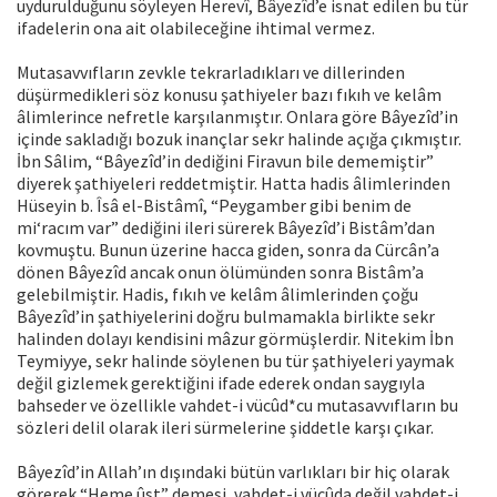
uydurulduğunu söyleyen Herevî, Bâyezîd’e isnat edilen bu tür
ifadelerin ona ait olabileceğine ihtimal vermez.
Mutasavvıfların zevkle tekrarladıkları ve dillerinden
düşürmedikleri söz konusu şathiyeler bazı fıkıh ve kelâm
âlimlerince nefretle karşılanmıştır. Onlara göre Bâyezîd’in
içinde sakladığı bozuk inançlar sekr halinde açığa çıkmıştır.
İbn Sâlim, “Bâyezîd’in dediğini Firavun bile dememiştir”
diyerek şathiyeleri reddetmiştir. Hatta hadis âlimlerinden
Hüseyin b. Îsâ el-Bistâmî, “Peygamber gibi benim de
mi‘racım var” dediğini ileri sürerek Bâyezîd’i Bistâm’dan
kovmuştu. Bunun üzerine hacca giden, sonra da Cürcân’a
dönen Bâyezîd ancak onun ölümünden sonra Bistâm’a
gelebilmiştir. Hadis, fıkıh ve kelâm âlimlerinden çoğu
Bâyezîd’in şathiyelerini doğru bulmamakla birlikte sekr
halinden dolayı kendisini mâzur görmüşlerdir. Nitekim İbn
Teymiyye, sekr halinde söylenen bu tür şathiyeleri yaymak
değil gizlemek gerektiğini ifade ederek ondan saygıyla
bahseder ve özellikle vahdet-i vücûd*cu mutasavvıfların bu
sözleri delil olarak ileri sürmelerine şiddetle karşı çıkar.
Bâyezîd’in Allah’ın dışındaki bütün varlıkları bir hiç olarak
görerek “Heme ûst” demesi, vahdet-i vücûda değil vahdet-i