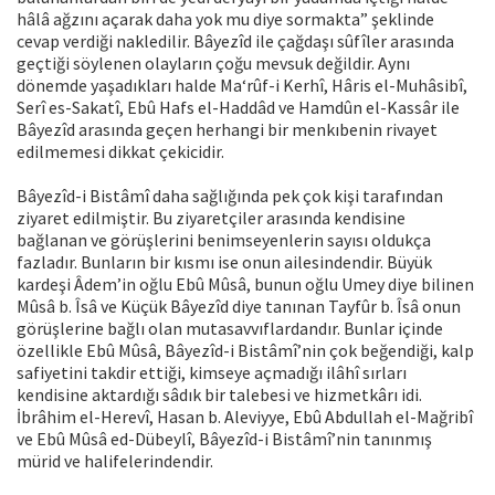
hâlâ ağzını açarak daha yok mu diye sormakta” şeklinde
cevap verdiği nakledilir. Bâyezîd ile çağdaşı sûfîler arasında
geçtiği söylenen olayların çoğu mevsuk değildir. Aynı
dönemde yaşadıkları halde Ma‘rûf-i Kerhî, Hâris el-Muhâsibî,
Serî es-Sakatî, Ebû Hafs el-Haddâd ve Hamdûn el-Kassâr ile
Bâyezîd arasında geçen herhangi bir menkıbenin rivayet
edilmemesi dikkat çekicidir.
Bâyezîd-i Bistâmî daha sağlığında pek çok kişi tarafından
ziyaret edilmiştir. Bu ziyaretçiler arasında kendisine
bağlanan ve görüşlerini benimseyenlerin sayısı oldukça
fazladır. Bunların bir kısmı ise onun ailesindendir. Büyük
kardeşi Âdem’in oğlu Ebû Mûsâ, bunun oğlu Umey diye bilinen
Mûsâ b. Îsâ ve Küçük Bâyezîd diye tanınan Tayfûr b. Îsâ onun
görüşlerine bağlı olan mutasavvıflardandır. Bunlar içinde
özellikle Ebû Mûsâ, Bâyezîd-i Bistâmî’nin çok beğendiği, kalp
safiyetini takdir ettiği, kimseye açmadığı ilâhî sırları
kendisine aktardığı sâdık bir talebesi ve hizmetkârı idi.
İbrâhim el-Herevî, Hasan b. Aleviyye, Ebû Abdullah el-Mağribî
ve Ebû Mûsâ ed-Dübeylî, Bâyezîd-i Bistâmî’nin tanınmış
mürid ve halifelerindendir.