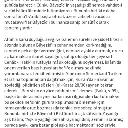
şühûda işarettir. Çünkü Bâyezîd’in yaşadığı dönemde vahdet-i
vücûd İslâm âleminde bilinmiyordu. Bununla birlikte daha
sonra İbnü’l-Arabî başta olmak üzere vahdet-i vücûdcu
mutasavvıflar Bâyezîd’i bu inanca sahip bir sûfî olarak
tanıtmışlardır.
Allah’a karşı duyduğu sevgi ve özlemin sürekli ve şiddetli tesiri
altında bulunan Bâyezîd’in cehennemden korkmadığını,
cennete pek değer vermediğini, namazı ayakta durmak, orucu
aç kalmaktan ibaret saydığını, sahip olduğu her şeye sırf
Cenâb-ı Hakk’ın lutfuyla mâlik olduğunu söylemesi, İslâm’da
önem verilen bazı hususları hafife alması şeklinde
yorumlanarak tenkit edilmiştir. Yine onun Semerkant’ta iken
etrafına toplananları dağıtmak için, Kur’an’da Firavun’un
söylediği bildirilen sözleri (el-Kasas 28/30) aynen tekrar
ederek, “Ben sizin en yüce rabbinizim” demesi (Baklî, s. 99),
başka bir defasında yine halkın aşırı ilgisinden kurtulmak ve
bu şekilde nefsinin gurura kapılmasını önlemek için
ramazanda oruç bozması da tenkitlere sebep olmuştur.
Bununla birlikte Bâyezîd-i Bistâmî bir aşk sûfîsidir. Yaşadığı
aşk halini, “Aşkın yağdığı bir sahraya açıldım; zemini ıslanmış;
burada ayak, kara batar gibi aşka batmaktadır” sözleriyle