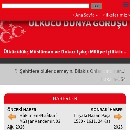
«
Ana Sayfa
» «
İlkelerimiz
»
ÜLKÜCÜ DÜNYA GÖRÜŞÜ
Ülkücülük; Müslüman ve Dokuz Işıkçı Milliyetçiliktir...
"...Şehitlere ölüler demeyin. Bilakis Onlar diridirler..."
Bakara-154
HABERLER
ÖNCEKİ HABER
SONRAKİ HABER
Hâkim en-Nisâburî
Tiryaki Hasan Paşa
M.Yaşar Kandemir, 03
1530 - 1611, 24 Kas
Ağu 2026
2025