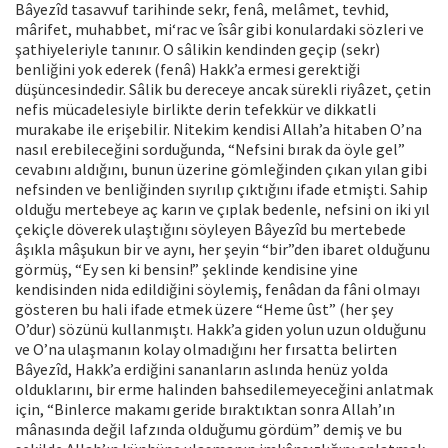
Bâyezîd tasavvuf tarihinde sekr, fenâ, melâmet, tevhid,
mârifet, muhabbet, mi‘rac ve îsâr gibi konulardaki sözleri ve
şathiyeleriyle tanınır. O sâlikin kendinden geçip (sekr)
benliğini yok ederek (fenâ) Hakk’a ermesi gerektiği
düşüncesindedir. Sâlik bu dereceye ancak sürekli riyâzet, çetin
nefis mücadelesiyle birlikte derin tefekkür ve dikkatli
murakabe ile erişebilir. Nitekim kendisi Allah’a hitaben O’na
nasıl erebileceğini sorduğunda, “Nefsini bırak da öyle gel”
cevabını aldığını, bunun üzerine gömleğinden çıkan yılan gibi
nefsinden ve benliğinden sıyrılıp çıktığını ifade etmişti. Sahip
olduğu mertebeye aç karın ve çıplak bedenle, nefsini on iki yıl
çekiçle döverek ulaştığını söyleyen Bâyezîd bu mertebede
âşıkla mâşukun bir ve aynı, her şeyin “bir”den ibaret olduğunu
görmüş, “Ey sen ki bensin!” şeklinde kendisine yine
kendisinden nida edildiğini söylemiş, fenâdan da fâni olmayı
gösteren bu hali ifade etmek üzere “Heme ûst” (her şey
O’dur) sözünü kullanmıştı. Hakk’a giden yolun uzun olduğunu
ve O’na ulaşmanın kolay olmadığını her fırsatta belirten
Bâyezîd, Hakk’a erdiğini sananların aslında henüz yolda
olduklarını, bir erme halinden bahsedilemeyeceğini anlatmak
için, “Binlerce makamı geride bıraktıktan sonra Allah’ın
mânasında değil lafzında olduğumu gördüm” demiş ve bu