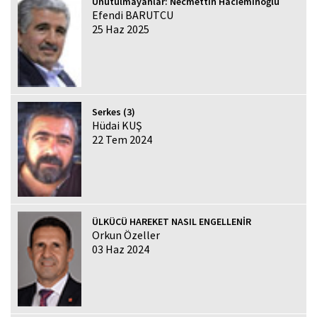
Unutulmayanlar: Necmettin Hacıeminoğlu
Efendi BARUTCU
25 Haz 2025
Serkes (3)
Hüdai KUŞ
22 Tem 2024
ÜLKÜCÜ HAREKET NASIL ENGELLENİR
Orkun Özeller
03 Haz 2024