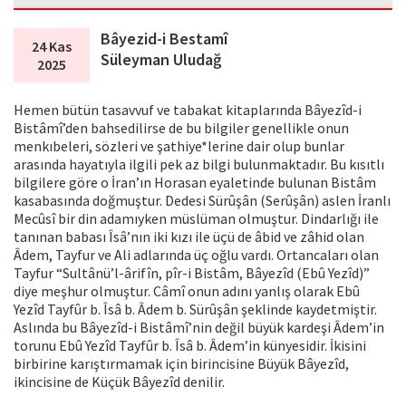
Bâyezid-i Bestamî
24 Kas
Süleyman Uludağ
2025
Hemen bütün tasavvuf ve tabakat kitaplarında Bâyezîd-i
Bistâmî’den bahsedilirse de bu bilgiler genellikle onun
menkıbeleri, sözleri ve şathiye*lerine dair olup bunlar
arasında hayatıyla ilgili pek az bilgi bulunmaktadır. Bu kısıtlı
bilgilere göre o İran’ın Horasan eyaletinde bulunan Bistâm
kasabasında doğmuştur. Dedesi Sürûşân (Serûşân) aslen İranlı
Mecûsî bir din adamıyken müslüman olmuştur. Dindarlığı ile
tanınan babası Îsâ’nın iki kızı ile üçü de âbid ve zâhid olan
Âdem, Tayfur ve Ali adlarında üç oğlu vardı. Ortancaları olan
Tayfur “Sultânü’l-ârifîn, pîr-i Bistâm, Bâyezîd (Ebû Yezîd)”
diye meşhur olmuştur. Câmî onun adını yanlış olarak Ebû
Yezîd Tayfûr b. Îsâ b. Âdem b. Sürûşân şeklinde kaydetmiştir.
Aslında bu Bâyezîd-i Bistâmî’nin değil büyük kardeşi Âdem’in
torunu Ebû Yezîd Tayfûr b. Îsâ b. Âdem’in künyesidir. İkisini
birbirine karıştırmamak için birincisine Büyük Bâyezîd,
ikincisine de Küçük Bâyezîd denilir.