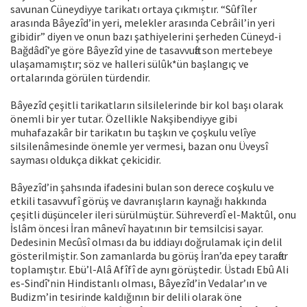
savunan Cüneydiyye tarikatı ortaya çıkmıştır. “Sûfîler
arasında Bâyezîd’in yeri, melekler arasında Cebrâil’in yeri
gibidir” diyen ve onun bazı şathiyelerini şerheden Cüneyd-i
Bağdâdî’ye göre Bâyezîd yine de tasavvufta son mertebeye
ulaşamamıştır; söz ve halleri sülûk*ün başlangıç ve
ortalarında görülen türdendir.
Bâyezîd çeşitli tarikatların silsilelerinde bir kol başı olarak
önemli bir yer tutar. Özellikle Nakşibendiyye gibi
muhafazakâr bir tarikatın bu taşkın ve çoşkulu velîye
silsilenâmesinde önemle yer vermesi, bazan onu Üveysî
sayması oldukça dikkat çekicidir.
Bâyezîd’in şahsında ifadesini bulan son derece coşkulu ve
etkili tasavvufî görüş ve davranışların kaynağı hakkında
çeşitli düşünceler ileri sürülmüştür. Sühreverdî el-Maktûl, onu
İslâm öncesi İran mânevî hayatının bir temsilcisi sayar.
Dedesinin Mecûsî olması da bu iddiayı doğrulamak için delil
gösterilmiştir. Son zamanlarda bu görüş İran’da epey taraftar
toplamıştır. Ebü’l-Alâ Afîfî de aynı görüştedir. Üstadı Ebû Ali
es-Sindî’nin Hindistanlı olması, Bâyezîd’in Vedalar’ın ve
Budizm’in tesirinde kaldığının bir delili olarak öne