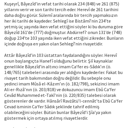
Kuşeyrî, Bâyezîd’in vefat tarihi olarak 234 (848) ve 261 (875)
yıllarını verir ve son tarihi tercih eder. Herevî de 261 tarihini
daha doğru görür. Sülemî aralarında bir tercih yapmaksızın
her iki tarihi de kaydeder. Sehlegî ise Bistâmî’nin 234’te
yetmiş üç yaşında iken vefat ettiğini söyler ki bu duruma göre
Bâyezîd 161’de (777) doğmuştur. Abdürrefî‘ onun 131’de (748)
doğup 234’te 103 yaşında iken vefat ettiğini zikreder. Bunların
içinde doğruya en yakın olan Sehlegî’nin rivayetidir.
Attâr Bâyezîd’in 103 üstattan faydalandığını söyler. Herevî
onun başlangıçta Hanefî olduğunu belirtir. Şiî kaynaklar
genellikle Bâyezîd’in altıncı imam Ca‘fer es-Sâdık’ın (ö.
148/765) talebeleri arasında yer aldığını kaydederler. Fakat bu
rivayet tarih bakımından doğru değildir. Bu sebeple onu
yedinci imam Mûsâ el-Kâzım’ın (ö. 182/798), sekizinci imam
Ali er-Rızâ’nın (ö. 203/818) ve dokuzuncu imam Ebû Ca‘fer
Cevâd Muhammed et-Takī’nin (ö. 220/835) talebesi olarak
gösterenler de vardır. Hânsârî Ravżâtü’l-cennât’ta Ebû Ca‘fer
Cevad isminin Ca‘fer Sâdık şeklinde tahrif edilmiş
olabileceğini söyler. Bütün bunlar Bâyezîd’i Şîa’ya yakın
göstermek için ortaya atılmış rivayetlerdir.