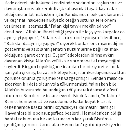
ifade ederek bir bakıma kendisinden sâdır olan taşkın söz ve
davranışların ıslak zeminli aşk sahasındaki ayak kaymaları
olduğunu anlatmak istemiştir. Kendisinden pek çok keramet
ve keşf hali nakledilen Bâyezîd olağan üstü hallere önem
verilmesini istemezdi. “Falan kişi tayy-ı mekân ediyor”
denilince, “Allah’ın lânetlediği şeytan ile leş yiyen kargalar da
aynı şeyi yapıyor”; “Falan zat su üzerinde yürüyor” denilince,
“Balıklar da aynı işi yapıyor” diyerek bunları önemsemediğini
göstermiş ve aslolanın şeriatın hükümlerine bağlı kalmak
olduğuna işaret etmişti. O, şer‘î edeblerden birine aykırı
davranan kişiye Allah’ın velîlik sırrını emanet etmeyeceğini
söylerdi. Bir gün büyüklüğüne inanılan birini ziyaret etmek
için yola çıkmış, bu zatın kıbleye karşı sümkürdüğünü uzaktan
görünce onunla görüşmekten vazgeçmişti. Evinden mescide
giderken bir defa olsun yola tükürmemişti. Yalnızken bile
Allah’ın huzurunda bulunduğunu düşünerek daima diz üstü
otururdu. Son derece insan severdi. Bir defasında, “Allahım!
Beni cehenneme at ve vücudumu o kadar büyüt ki artık
cehennemde başka birini koyacak yer kalmasın” demişti.
Hayvanlara bile sonsuz şefkat beslerdi. Hemedan’dan aldığı
hardal tohumuna birkaç karıncanın karışarak Bistâm’a
geldiğini görünce karıncaları Hemedan’a götürüp eski yerine