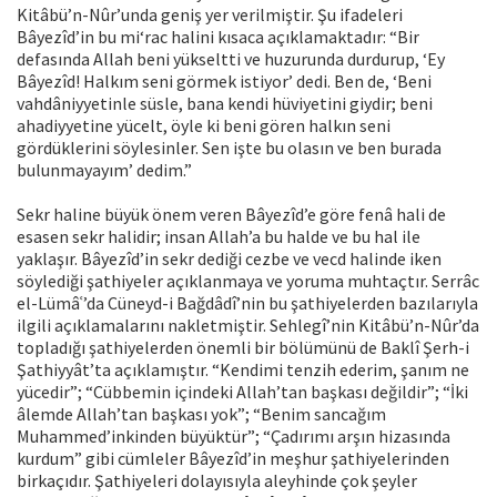
Kitâbü’n-Nûr’unda geniş yer verilmiştir. Şu ifadeleri
Bâyezîd’in bu mi‘rac halini kısaca açıklamaktadır: “Bir
defasında Allah beni yükseltti ve huzurunda durdurup, ‘Ey
Bâyezîd! Halkım seni görmek istiyor’ dedi. Ben de, ‘Beni
vahdâniyyetinle süsle, bana kendi hüviyetini giydir; beni
ahadiyyetine yücelt, öyle ki beni gören halkın seni
gördüklerini söylesinler. Sen işte bu olasın ve ben burada
bulunmayayım’ dedim.”
Sekr haline büyük önem veren Bâyezîd’e göre fenâ hali de
esasen sekr halidir; insan Allah’a bu halde ve bu hal ile
yaklaşır. Bâyezîd’in sekr dediği cezbe ve vecd halinde iken
söylediği şathiyeler açıklanmaya ve yoruma muhtaçtır. Serrâc
el-Lümâʿ’da Cüneyd-i Bağdâdî’nin bu şathiyelerden bazılarıyla
ilgili açıklamalarını nakletmiştir. Sehlegî’nin Kitâbü’n-Nûr’da
topladığı şathiyelerden önemli bir bölümünü de Baklî Şerh-i
Şathiyyât’ta açıklamıştır. “Kendimi tenzih ederim, şanım ne
yücedir”; “Cübbemin içindeki Allah’tan başkası değildir”; “İki
âlemde Allah’tan başkası yok”; “Benim sancağım
Muhammed’inkinden büyüktür”; “Çadırımı arşın hizasında
kurdum” gibi cümleler Bâyezîd’in meşhur şathiyelerinden
birkaçıdır. Şathiyeleri dolayısıyla aleyhinde çok şeyler