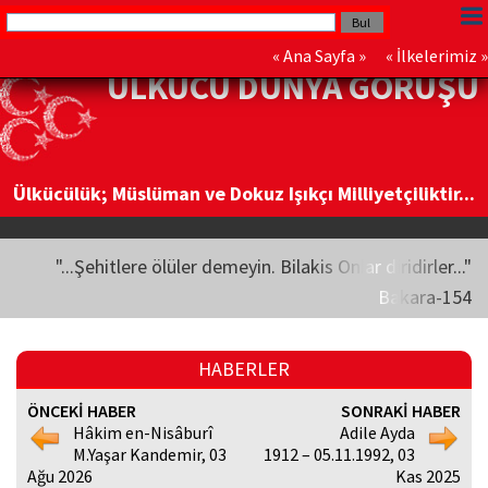
«
Ana Sayfa
» «
İlkelerimiz
»
ÜLKÜCÜ DÜNYA GÖRÜŞÜ
Ülkücülük; Müslüman ve Dokuz Işıkçı Milliyetçiliktir...
"...Şehitlere ölüler demeyin. Bilakis Onlar diridirler..."
Bakara-154
HABERLER
ÖNCEKİ HABER
SONRAKİ HABER
Hâkim en-Nisâburî
Adile Ayda
M.Yaşar Kandemir, 03
1912 – 05.11.1992, 03
Ağu 2026
Kas 2025