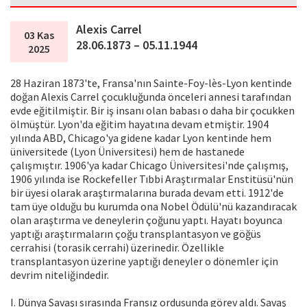
Alexis Carrel
03 Kas
28.06.1873 – 05.11.1944
2025
28 Haziran 1873'te, Fransa'nın Sainte-Foy-lès-Lyon kentinde
doğan Alexis Carrel çocukluğunda önceleri annesi tarafından
evde eğitilmiştir. Bir iş insanı olan babası o daha bir çocukken
ölmüştür. Lyon'da eğitim hayatına devam etmiştir. 1904
yılında ABD, Chicago'ya gidene kadar Lyon kentinde hem
üniversitede (Lyon Üniversitesi) hem de hastanede
çalışmıştır. 1906'ya kadar Chicago Üniversitesi'nde çalışmış,
1906 yılında ise Rockefeller Tıbbi Araştırmalar Enstitüsü'nün
bir üyesi olarak araştırmalarına burada devam etti. 1912'de
tam üye olduğu bu kurumda ona Nobel Ödülü'nü kazandıracak
olan araştırma ve deneylerin çoğunu yaptı. Hayatı boyunca
yaptığı araştırmaların çoğu transplantasyon ve göğüs
cerrahisi (torasik cerrahi) üzerinedir. Özellikle
transplantasyon üzerine yaptığı deneyler o dönemler için
devrim niteliğindedir.
I. Dünya Savaşı sırasında Fransız ordusunda görev aldı. Savaş