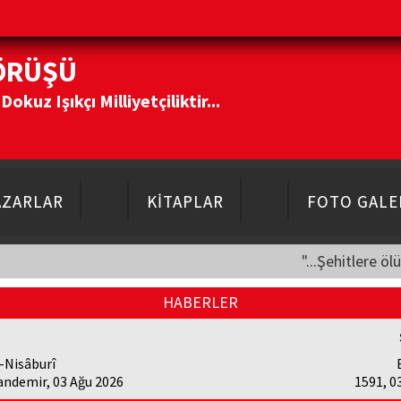
ÖRÜŞÜ
kuz Işıkçı Milliyetçiliktir...
AZARLAR
KİTAPLAR
FOTO GALE
"...Şehitlere öl
HABERLER
-Nisâburî
andemir, 03 Ağu 2026
1591, 0