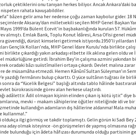
zorluk çektiklerini onu tanıyan herkes biliyor. Ancak Ankara’daki b
 nispeten rahata kavuşabildiler.
efa” bâzen gelir ama her nedense çoğu zaman kaybolur gider. 18 
 seçimlerde Aksaray’dan milletvekili seçilen MHP Genel Başkan Yar
Mayıs 1999’da Bülent Ecevit’in başbakanlığında kurulan 57. Hükûm
ev almıştı. Emlak Bank, Toplu Konut İdâresi, Arsa Ofisi genel müd
ara güvendiği, dürüst kimseleri getirmek istiyordu.1950’li yıllardan b
ları Gençlik Kolları’nda, MHP Genel İdare Kurulu’nda birlikte çalışt
i birlikte çıkardığı yakın arkadaşı elbette ilk aklına gelen oldu ve
l müdürlüğüne getirdi. İbrahim Bey’in çalışma azmini yakından b
erek oradaki bâzı suiistîmalleri ortaya çıkardı. Devlet malına za
nlere de müsamâha etmezdi. Hemen Kânûnî Sultan Süleyman’ın Se
’e yazdığı fermânını bulup çıkarttı. O yüce sultânın tuğrası ile birli
 sonra da “Yücelik Belgesi” başlığı altında tablo hâlinde bastırara
devlet bürokrasisinde görev alan herkese ulaştırdı.
ağı adâlettir. Âdil olmayan kişinin elinden çıkan iş kötü iştir.” diye
mlarına, mevki – makam sâhiplerine öğütler niteliğinde idi ve bir 
“Hizmetinde kullandığın adamların dış hâllerine aldanma! Mala muh
 kullanma!..”
i oldukça ilgi görmüş ve takdir toplamıştı. Gelin görün ki Sadi Bey 
na aday olmak isteyince -ön görüşmeleri de yapmış olmasına rağ
içinde bulunduğu için âdeta hâfızası durumunda olduğu partisinin 