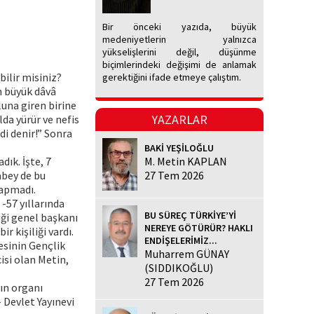
Bir önceki yazıda, büyük
medeniyetlerin yalnızca
yükselişlerini değil, düşünme
biçimlerindeki değişimi de anlamak
bilir misiniz?
gerektiğini ifade etmeye çalıştım.
n büyük dâvâ
una giren birine
YAZARLAR
da yürür ve nefis
i denir!” Sonra
BAKİ YEŞİLOĞLU
ık. İşte, 7
M. Metin KAPLAN
abey de bu
27 Tem 2026
sapmadı.
-57 yıllarında
BU SÜREÇ TÜRKİYE’Yİ
iği genel başkanı
NEREYE GÖTÜRÜR? HAKLI
r kişiliği vardı.
ENDİŞELERİMİZ...
esinin Gençlik
Muharrem GÜNAY
isi olan Metin,
(SIDDIKOĞLU)
27 Tem 2026
yın organı
 Devlet Yayınevi