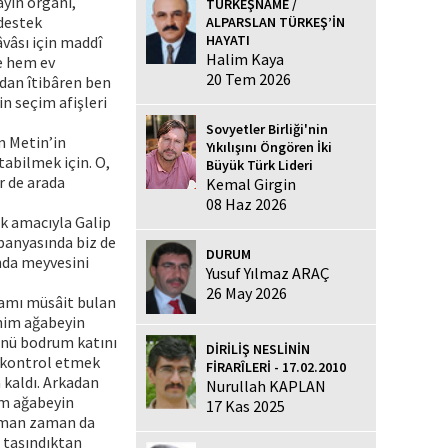
ayın organı,
TÜRKEŞNAME /
 destek
ALPARSLAN TÜRKEŞ’İN
HAYATI
âvâsı için maddî
Halim Kaya
le hem ev
20 Tem 2026
ndan îtibâren ben
in seçim afişleri
Sovyetler Birliği'nin
m Metin’in
Yıkılışını Öngören İki
tabilmek için. O,
Büyük Türk Lideri
r de arada
Kemal Girgin
08 Haz 2026
ek amacıyla Galip
mpanyasında biz de
DURUM
ında meyvesini
Yusuf Yılmaz ARAÇ
26 May 2026
rtamı müsâit bulan
ahim ağabeyin
günü bodrum katını
DİRİLİŞ NESLİNİN
ı kontrol etmek
FİRARÎLERİ - 17.02.2010
 kaldı. Arkadan
Nurullah KAPLAN
im ağabeyin
17 Kas 2025
zaman zaman da
a taşındıktan