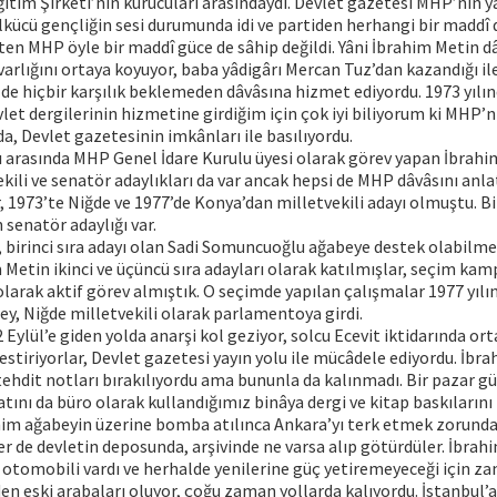
ıtım Şirketi’nin kurucuları arasındaydı. Devlet gazetesi MHP’nin y
lkücü gençliğin sesi durumunda idi ve partiden herhangi bir maddî
ten MHP öyle bir maddî güce de sâhip değildi. Yâni İbrahim Metin d
arlığını ortaya koyuyor, baba yâdigârı Mercan Tuz’dan kazandığı i
de hiçbir karşılık beklemeden dâvâsına hizmet ediyordu. 1973 yılı
let dergilerinin hizmetine girdiğim için çok iyi biliyorum ki MHP’n
a, Devlet gazetesinin imkânları ile basılıyordu.
rı arasında MHP Genel İdare Kurulu üyesi olarak görev yapan İbrahi
ili ve senatör adaylıkları da var ancak hepsi de MHP dâvâsını anla
r, 1973’te Niğde ve 1977’de Konya’dan milletvekili adayı olmuştu. Bi
 senatör adaylığı var.
 birinci sıra adayı olan Sadi Somuncuoğlu ağabeye destek olabilm
Metin ikinci ve üçüncü sıra adayları olarak katılmışlar, seçim ka
 olarak aktif görev almıştık. O seçimde yapılan çalışmalar 1977 yıl
bey, Niğde milletvekili olarak parlamentoya girdi.
 Eylül’e giden yolda anarşi kol geziyor, solcu Ecevit iktidarında o
 estiriyorlar, Devlet gazetesi yayın yolu ile mücâdele ediyordu. İbr
tehdit notları bırakılıyordu ama bununla da kalınmadı. Bir pazar 
ını da büro olarak kullandığımız binâya dergi ve kitap baskıların
him ağabeyin üzerine bomba atılınca Ankara’yı terk etmek zorunda
er de devletin deposunda, arşivinde ne varsa alıp götürdüler. İbrah
 otomobili vardı ve herhalde yenilerine güç yetiremeyeceği için 
en eski arabaları oluyor, çoğu zaman yollarda kalıyordu. İstanbul’