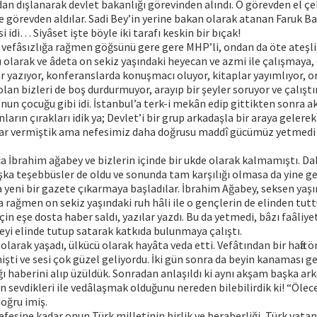
an dışlanarak devlet bakanlığı görevinden alındı. O görevden el çek
de görevden aldılar. Sadi Bey’in yerine bakan olarak atanan Faruk Ba
 idi… Siyâset işte böyle iki tarafı keskin bir bıçak!
vefâsızlığa rağmen göğsünü gere gere MHP’li, ondan da öte ateşli,
ü olarak ve âdeta on sekiz yaşındaki heyecan ve azmi ile çalışmaya
ar yazıyor, konferanslarda konuşmacı oluyor, kitaplar yayımlıyor, 
lan bizleri de boş durdurmuyor, arayıp bir şeyler soruyor ve çalıştı
nun çocuğu gibi idi. İstanbul’a terk-i mekân edip gittikten sonra ak
nların çırakları idik ya; Devlet’i bir grup arkadaşla bir araya gelere
rar vermiştik ama nefesimiz daha doğrusu maddî gücümüz yetmedi v
ca İbrahim ağabey ve bizlerin içinde bir ukde olarak kalmamıştı. Da
ka teşebbüsler de oldu ve sonunda tam karşılığı olmasa da yine g
la yeni bir gazete çıkarmaya başladılar. İbrahim Ağabey, seksen ya
rağmen on sekiz yaşındaki ruh hâli ile o gençlerin de elinden tut
in eşe dosta haber saldı, yazılar yazdı. Bu da yetmedi, bâzı faâliye
yi elinde tutup satarak katkıda bulunmaya çalıştı.
 olarak yaşadı, ülkücü olarak hayâta veda etti. Vefâtından bir hafta 
işti ve sesi çok güzel geliyordu. İki gün sonra da beyin kanaması g
ğı haberini alıp üzüldük. Sonradan anlaşıldı ki aynı akşam başka ar
ın sevdikleri ile vedâlaşmak olduğunu nereden bilebilirdik ki! “Ölece
doğru imiş.
efesine kadar onun Türk milletinin birlik ve beraberliği, Türk vat