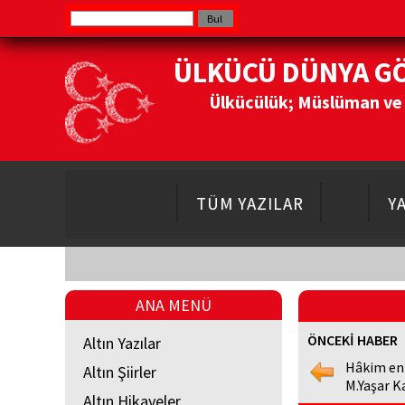
ÜLKÜCÜ DÜNYA G
Ülkücülük; Müslüman ve Do
TÜM YAZILAR
Y
ANA MENÜ
ÖNCEKİ HABER
Altın Yazılar
Hâkim en
Altın Şiirler
M.Yaşar K
Altın Hikayeler