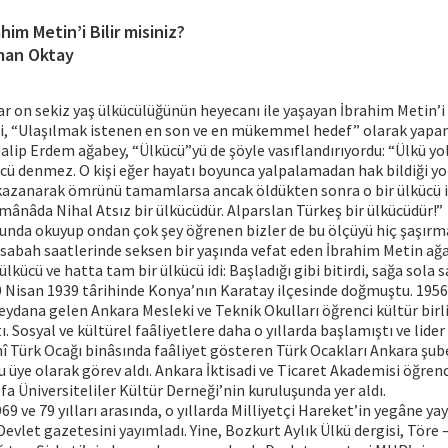
him Metin’i Bilir misiniz?
an Oktay
r on sekiz yaş ülkücülüğünün heyecanı ile yaşayan İbrahim Metin’i 
ni, “Ulaşılmak istenen en son ve en mükemmel hedef” olarak yapa
lip Erdem ağabey, “Ülkücü”yü de şöyle vasıflandırıyordu: “Ülkü yol
cü denmez. O kişi eğer hayatı boyunca yalpalamadan hak bildiği yol
kazanarak ömrünü tamamlarsa ancak öldükten sonra o bir ülkücü id
 mânâda Nihal Atsız bir ülkücüdür. Alparslan Türkeş bir ülkücüdür!”
nda okuyup ondan çok şey öğrenen bizler de bu ölçüyü hiç şaşırmad
sabah saatlerinde seksen bir yaşında vefat eden İbrahim Metin ağ
ülkücü ve hatta tam bir ülkücü idi: Başladığı gibi bitirdi, sağa sola 
 Nisan 1939 târihinde Konya’nın Karatay ilçesinde doğmuştu. 1956 
dana gelen Ankara Mesleki ve Teknik Okulları öğrenci kültür birl
. Sosyal ve kültürel faâliyetlere daha o yıllarda başlamıştı ve lider bi
ihî Türk Ocağı binâsında faâliyet gösteren Türk Ocakları Ankara şub
u üye olarak görev aldı. Ankara İktisadi ve Ticaret Akademisi öğrenc
fa Üniversiteliler Kültür Derneği’nin kuruluşunda yer aldı.
9 ve 79 yılları arasında, o yıllarda Milliyetçi Hareket’in yegâne ya
vlet gazetesini yayımladı. Yine, Bozkurt Aylık Ülkü dergisi, Töre –