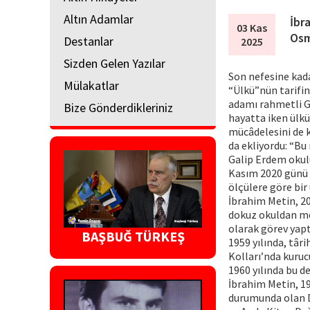
Altın Adamlar
İbra
03 Kas
Osm
Destanlar
2025
Sizden Gelen Yazılar
Son nefesine kada
Mülakatlar
“Ülkü”nün tarifi
adamı rahmetli Ga
Bize Gönderdikleriniz
hayatta iken ülkü
mücâdelesini de 
da ekliyordu: “Bu
Galip Erdem okulu
Kasım 2020 günü 
ölçülere göre bir 
İbrahim Metin, 20
dokuz okuldan mey
olarak görev yaptı
BAŞBUĞ TÜRKEŞ
1959 yılında, târ
Kolları’nda kuruc
1960 yılında bu de
İbrahim Metin, 196
durumunda olan De