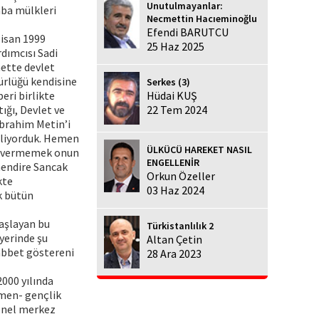
Unutulmayanlar:
aba mülkleri
Necmettin Hacıeminoğlu
Efendi BARUTCU
Nisan 1999
25 Haz 2025
dımcısı Sadi
ette devlet
ürlüğü kendisine
Serkes (3)
eri birlikte
Hüdai KUŞ
ığı, Devlet ve
22 Tem 2024
 İbrahim Metin’i
iliyorduk. Hemen
ÜLKÜCÜ HAREKET NASIL
rar vermemek onun
ENGELLENİR
mendire Sancak
Orkun Özeller
kte
03 Haz 2024
k bütün
 başlayan bu
Türkistanlılık 2
yerinde şu
Altan Çetin
abbet göstereni
28 Ara 2023
2000 yılında
men- gençlik
genel merkez