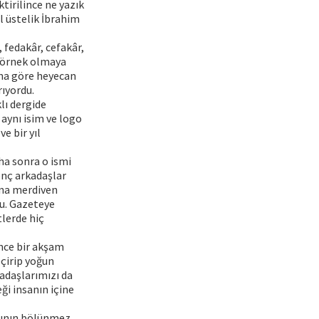
tirilince ne yazık
l üstelik İbrahim
 fedakâr, cefakâr,
, örnek olmaya
ona göre heyecan
rıyordu.
lı dergide
k aynı isim ve logo
e bir yıl
ha sonra o ismi
enç arkadaşlar
şına merdiven
tu. Gazeteye
tlerde hiç
önce bir akşam
eçirip yoğun
kadaşlarımızı da
ği insanın içine
anının bölünmez