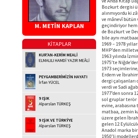
ve Anda Kitap Dağ
Bozkurt dergisi ü
alınmıyordu ki zâ
ve mânevî bütün v
M. METİN KAPLAN
geçindiriyor hem 
de Bozkurt ve Dev
bile aynı matbaad
KİTAPLAR
1969 – 1978 yılla
MHP’den milletvek
KUR'AN-KERİM MEALİ
1963 yılında İzmi
ELMALILI HAMDİ YAZIR MEÂLİ
1975’te Niğde’den
1973 seçimlerine,
Erdem ve İbrahim 
PEYGAMBERİMİZİN HAYATI
dergi çalışanları
İrfan YÜCEL
verdi ve Sadi ağa
1977’den sonra 12
9 IŞIK
sol gruplar terör
Alparslan TÜRKEŞ
evine, arabasına 
matbaa, zemin kat
üzere gelen İbra
9 IŞIK VE TÜRKÝYE
gelen 12 Eylülcül
Alparslan TÜRKEŞ
Anadol marka bir
1950’li modellerd