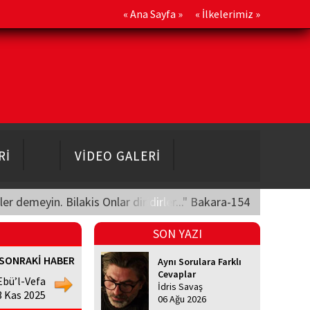
«
Ana Sayfa
» «
İlkelerimiz
»
Rİ
VİDEO GALERİ
üler demeyin. Bilakis Onlar diridirler..." Bakara-154
SON YAZI
SONRAKİ HABER
Aynı Sorulara Farklı
Cevaplar
Ebü’l-Vefa
İdris Savaş
3 Kas 2025
06 Ağu 2026