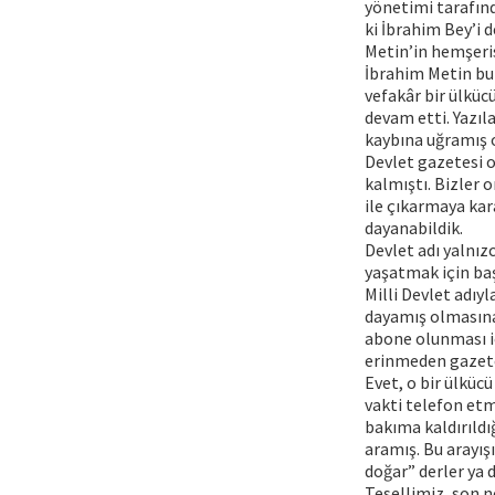
yönetimi tarafınd
ki İbrahim Bey’i 
Metin’in hemşerisi
İbrahim Metin bu 
vefakâr bir ülküc
devam etti. Yazıl
kaybına uğramış o
Devlet gazetesi o
kalmıştı. Bizler o
ile çıkarmaya ka
dayanabildik.
Devlet adı yalnız
yaşatmak için baş
Milli Devlet adıy
dayamış olmasına 
abone olunması iç
erinmeden gazete
Evet, o bir ülkücü
vakti telefon etm
bakıma kaldırıldı
aramış. Bu arayış
doğar” derler ya 
Tesellimiz, son n