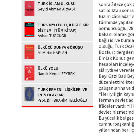
TÜRK İSLAM ÜLKÜSÜ
sonra âilece çok 
Seyid Ahmed ARVASÎ
satıldıktan sonra
Bizim câmiada “v
târihinde yapılan
TÜRK MÝLLİYETÇİLİİĞİ FİKİR
Somuncuoğlu, 28 
SİSTEMİ (TÜM KİTAP)
bakanı olarak gör
Ayhan TUĞCUGİL
bağlı idi ve bural
olduğu, Türk Ocak
ÜLKÜCÜ DÜNYA GÖRÜŞÜ
Bozkurt dergilerin
M. Metin KAPLAN
Emlak Konut gene
hesapları inceley
ÜLKÜ YOLU
şiârıydı ve vere
Namık Kemal ZEYBEK
Beyi Gazi Bali Bey
düzenlettirdikten
çalışanlarına ve 
TÜRK-ERMENİ İLİŞKİLERİ VE
“Her iyiliğin kayn
1915 OLAYLARI
ferman devlet ada
Prof. Dr. İBRAHİM TELLİOĞLU
ifâdeler vardı: 
devlet hizmetinde
Bu yücelik belges
cumhurbaşkanlığı
yıllarından beri 