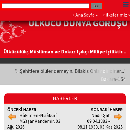
«
Ana Sayfa
» «
İlkelerimiz
»
ÜLKÜCÜ DÜNYA GÖRÜŞÜ
Ülkücülük; Müslüman ve Dokuz Işıkçı Milliyetçiliktir...
"...Şehitlere ölüler demeyin. Bilakis Onlar diridirler..."
Bakara-154
HABERLER
ÖNCEKİ HABER
SONRAKİ HABER
Hâkim en-Nisâburî
Nadir Şah
M.Yaşar Kandemir, 03
09.04.1883 –
Ağu 2026
08.11.1933, 03 Kas 2025