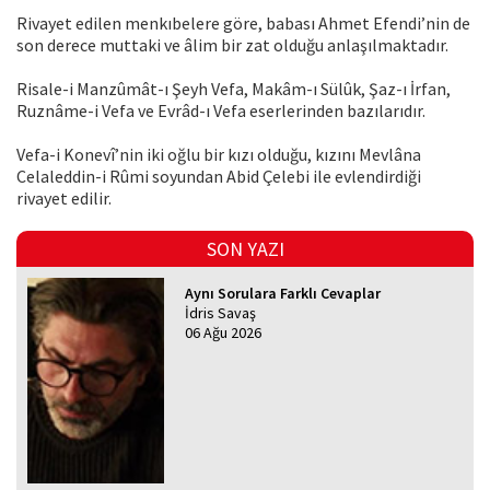
Rivayet edilen menkıbelere göre, babası Ahmet Efendi’nin de
son derece muttaki ve âlim bir zat olduğu anlaşılmaktadır.
Risale-i Manzûmât-ı Şeyh Vefa, Makâm-ı Sülûk, Şaz-ı İrfan,
Ruznâme-i Vefa ve Evrâd-ı Vefa eserlerinden bazılarıdır.
Vefa-i Konevî’nin iki oğlu bir kızı olduğu, kızını Mevlâna
Celaleddin-i Rûmi soyundan Abid Çelebi ile evlendirdiği
rivayet edilir.
SON YAZI
Aynı Sorulara Farklı Cevaplar
İdris Savaş
06 Ağu 2026