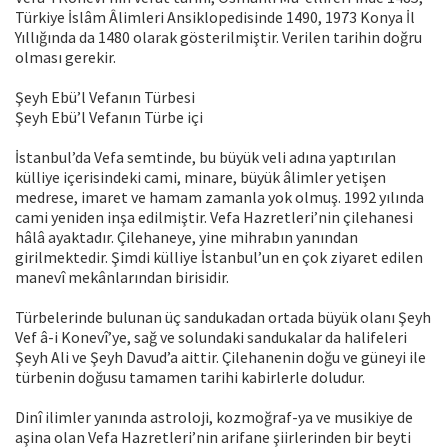
Türkiye İslâm Âlimleri Ansiklopedisinde 1490, 1973 Konya İl
Yıllığında da 1480 olarak gösterilmiştir. Verilen tarihin doğru
olması gerekir.
Şeyh Ebü’l Vefanın Türbesi
Şeyh Ebü’l Vefanın Türbe içi
İstanbul’da Vefa semtinde, bu büyük veli adına yaptırılan
külliye içerisindeki cami, minare, büyük âlimler yetişen
medrese, imaret ve hamam zamanla yok olmuş. 1992 yılında
cami yeniden inşa edilmiştir. Vefa Hazretleri’nin çilehanesi
hâlâ ayaktadır. Çilehaneye, yine mihrabın yanından
girilmektedir. Şimdi külliye İstanbul’un en çok ziyaret edilen
manevî mekânlarından birisidir.
Türbelerinde bulunan üç sandukadan ortada büyük olanı Şeyh
Vef â-i Konevî’ye, sağ ve solundaki sandukalar da halifeleri
Şeyh Ali ve Şeyh Davud’a aittir. Çilehanenin doğu ve güneyi ile
türbenin doğusu tamamen tarihi kabirlerle doludur.
Dinî ilimler yanında astroloji, kozmoğraf-ya ve musikiye de
aşina olan Vefa Hazretleri’nin arifane şiirlerinden bir beyti