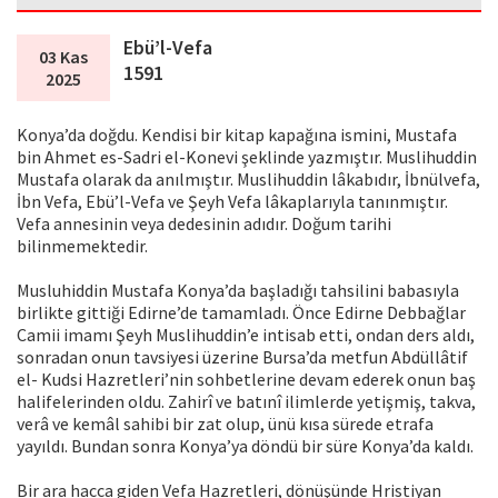
Ebü’l-Vefa
03 Kas
1591
2025
Konya’da doğdu. Kendisi bir kitap kapağına ismini, Mustafa
bin Ahmet es-Sadri el-Konevi şeklinde yazmıştır. Muslihuddin
Mustafa olarak da anılmıştır. Muslihuddin lâkabıdır, İbnülvefa,
İbn Vefa, Ebü’l-Vefa ve Şeyh Vefa lâkaplarıyla tanınmıştır.
Vefa annesinin veya dedesinin adıdır. Doğum tarihi
bilinmemektedir.
Musluhiddin Mustafa Konya’da başladığı tahsilini babasıyla
birlikte gittiği Edirne’de tamamladı. Önce Edirne Debbağlar
Camii imamı Şeyh Muslihuddin’e intisab etti, ondan ders aldı,
sonradan onun tavsiyesi üzerine Bursa’da metfun Abdüllâtif
el- Kudsi Hazretleri’nin sohbetlerine devam ederek onun baş
halifelerinden oldu. Zahirî ve batınî ilimlerde yetişmiş, takva,
verâ ve kemâl sahibi bir zat olup, ünü kısa sürede etrafa
yayıldı. Bundan sonra Konya’ya döndü bir süre Konya’da kaldı.
Bir ara hacca giden Vefa Hazretleri, dönüşünde Hristiyan