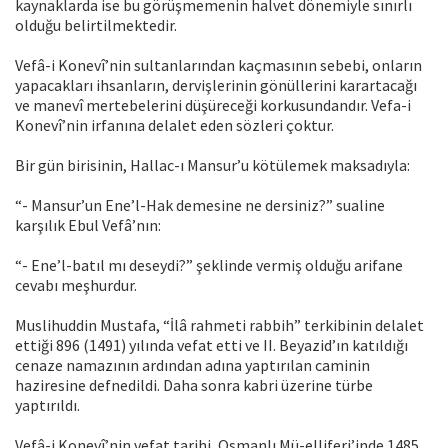
kaynaklarda ise bu görüşmemenin halvet dönemiyle sınırlı
olduğu belirtilmektedir.
Vefâ-i Konevî’nin sultanlarından kaçmasının sebebi, onların
yapacakları ihsanların, dervişlerinin gönüllerini karartacağı
ve manevî mertebelerini düşüreceği korkusundandır. Vefa-i
Konevî’nin irfanına delalet eden sözleri çoktur.
Bir gün birisinin, Hallac-ı Mansur’u kötülemek maksadıyla:
“- Mansur’un Ene’l-Hak demesine ne dersiniz?” sualine
karşılık Ebul Vefâ’nın:
“- Ene’l-batıl mı deseydi?” şeklinde vermiş olduğu arifane
cevabı meşhurdur.
Muslihuddin Mustafa, “İlâ rahmeti rabbih” terkibinin delalet
ettiği 896 (1491) yılında vefat etti ve II. Beyazid’ın katıldığı
cenaze namazının ardından adına yaptırılan caminin
haziresine defnedildi. Daha sonra kabri üzerine türbe
yaptırıldı.
Vefâ-i Konevî’nin vefat tarihi, Osmanlı Mü-elliferi’inde 1485,