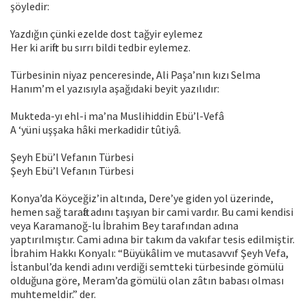
şöyledir:
Yazdığın çünki ezelde dost tağyir eylemez
Her ki ariftir bu sırrı bildi tedbir eylemez.
Türbesinin niyaz penceresinde, Ali Paşa’nın kızı Selma
Hanım’m el yazısıyla aşağıdaki beyit yazılıdır:
Mukteda-yı ehl-i ma’na Muslihiddin Ebü’l-Vefâ
A ‘yüni uşşaka hâki merkadidir tûtiyâ.
Şeyh Ebü’l Vefanın Türbesi
Şeyh Ebü’l Vefanın Türbesi
Konya’da Köyceğiz’in altında, Dere’ye giden yol üzerinde,
hemen sağ tarafta adını taşıyan bir cami vardır. Bu cami kendisi
veya Karamanoğ-lu İbrahim Bey tarafından adına
yaptırılmıştır. Cami adına bir takım da vakıfar tesis edilmiştir.
İbrahim Hakkı Konyalı: “Büyükâlim ve mutasavvıf Şeyh Vefa,
İstanbul’da kendi adını verdiği semtteki türbesinde gömülü
olduğuna göre, Meram’da gömülü olan zâtın babası olması
muhtemeldir.” der.