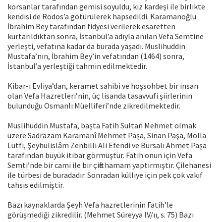
korsanlar tarafından gemisi soyuldu, kız kardeşi ile birlikte
kendisi de Rodos’a götürülerek hapsedildi. Karamanoğlu
İbrahim Bey tarafından fidyesi verilerek esaretten
kurtarıldıktan sonra, İstanbul’a adıyla anılan Vefa Semtine
yerleşti, vefatına kadar da burada yaşadı. Muslihuddin
Mustafa’nın, İbrahim Bey’in vefatından (1464) sonra,
İstanbul’a yerleştiği tahmin edilmektedir.
Kibar-ı Evliya’dan, keramet sahibi ve hoşsohbet bir insan
olan Vefa Hazretleri’nin, üç lisanda tasavvufi şiirlerinin
bulunduğu Osmanlı Müelliferi’nde zikredilmektedir.
Muslihuddin Mustafa, başta Fatih Sultan Mehmet olmak
üzere Sadrazam Karamanî Mehmet Paşa, Sinan Paşa, Molla
Lütfi, Şeyhülislâm Zenbilli Ali Efendi ve Bursalı Ahmet Paşa
tarafından büyük itibar görmüştür. Fatih onun için Vefa
Semti’nde bir cami ile bir çifte hamam yaptırmıştır. Çilehanesi
ile türbesi de buradadır. Sonradan külliye için pek çok vakıf
tahsis edilmiştir.
Bazı kaynaklarda Şeyh Vefa hazretlerinin Fatih’le
görüşmediği zikredilir. (Mehmet Süreyya IV/ıı, s. 75) Bazı