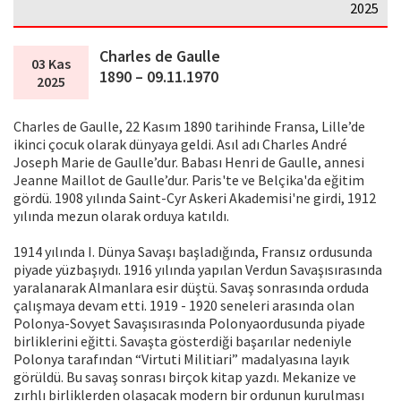
2025
Charles de Gaulle
03 Kas
1890 – 09.11.1970
2025
Charles de Gaulle, 22 Kasım 1890 tarihinde Fransa, Lille’de
ikinci çocuk olarak dünyaya geldi. Asıl adı Charles André
Joseph Marie de Gaulle’dur. Babası Henri de Gaulle, annesi
Jeanne Maillot de Gaulle’dur. Paris'te ve Belçika'da eğitim
gördü. 1908 yılında Saint-Cyr Askeri Akademisi'ne girdi, 1912
yılında mezun olarak orduya katıldı.
1914 yılında I. Dünya Savaşı başladığında, Fransız ordusunda
piyade yüzbaşıydı. 1916 yılında yapılan Verdun Savaşısırasında
yaralanarak Almanlara esir düştü. Savaş sonrasında orduda
çalışmaya devam etti. 1919 - 1920 seneleri arasında olan
Polonya-Sovyet Savaşısırasında Polonyaordusunda piyade
birliklerini eğitti. Savaşta gösterdiği başarılar nedeniyle
Polonya tarafından “Virtuti Militiari” madalyasına layık
görüldü. Bu savaş sonrası birçok kitap yazdı. Mekanize ve
zırhlı birliklerden olaşacak modern bir ordunun kurulması