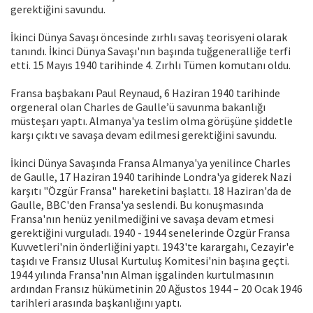
gerektiğini savundu.
İkinci Dünya Savaşı öncesinde zırhlı savaş teorisyeni olarak
tanındı. İkinci Dünya Savaşı'nın başında tuğgeneralliğe terfi
etti. 15 Mayıs 1940 tarihinde 4. Zırhlı Tümen komutanı oldu.
Fransa başbakanı Paul Reynaud, 6 Haziran 1940 tarihinde
orgeneral olan Charles de Gaulle’ü savunma bakanlığı
müsteşarı yaptı. Almanya'ya teslim olma görüşüne şiddetle
karşı çıktı ve savaşa devam edilmesi gerektiğini savundu.
İkinci Dünya Savaşında Fransa Almanya'ya yenilince Charles
de Gaulle, 17 Haziran 1940 tarihinde Londra'ya giderek Nazi
karşıtı "Özgür Fransa" hareketini başlattı. 18 Haziran'da de
Gaulle, BBC'den Fransa'ya seslendi. Bu konuşmasında
Fransa'nın henüz yenilmediğini ve savaşa devam etmesi
gerektiğini vurguladı. 1940 - 1944 senelerinde Özgür Fransa
Kuvvetleri'nin önderliğini yaptı. 1943'te karargahı, Cezayir'e
taşıdı ve Fransız Ulusal Kurtuluş Komitesi'nin başına geçti.
1944 yılında Fransa'nın Alman işgalinden kurtulmasının
ardından Fransız hükümetinin 20 Ağustos 1944 – 20 Ocak 1946
tarihleri arasında başkanlığını yaptı.