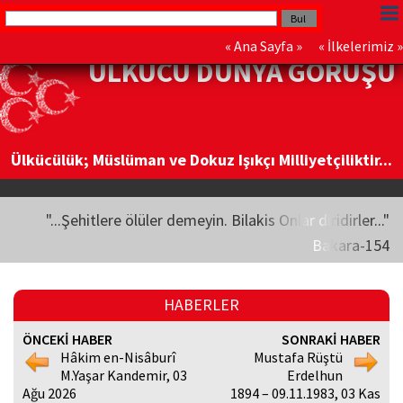
«
Ana Sayfa
» «
İlkelerimiz
»
ÜLKÜCÜ DÜNYA GÖRÜŞÜ
Ülkücülük; Müslüman ve Dokuz Işıkçı Milliyetçiliktir...
"...Şehitlere ölüler demeyin. Bilakis Onlar diridirler..."
Bakara-154
HABERLER
ÖNCEKİ HABER
SONRAKİ HABER
Hâkim en-Nisâburî
Mustafa Rüştü
M.Yaşar Kandemir, 03
Erdelhun
Ağu 2026
1894 – 09.11.1983, 03 Kas