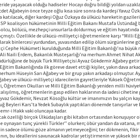
leride yaşayacak olduğu hadiseler Hocayı doğru bildiği yoldan uzakl
Necdet Ağabeyin önce teyze oğlu kısa süre sonra da kardeşi Yavuz Öz
a katılacak, diğer kardeşi Oğuz Özkaya da ülkücü hareketin gazileri
P koalisyon hükümetinin Milli Eğitim Bakanı Mustafa Üstündağ b
 solcu, bölücü, mezhepçi unsurlarla doldurmuş ve eğitim hayatında
açmıştı. Özellikle de ülkücü-milliyetçi öğretmenlere karşı “Milli E
ılarak binlercesi yurdundan, yuvasından edilip ölüm sürgünlerine g
etçi Cephe Hükümeti kurulduğunda Milli Eğitim Bakanlığı’na büyük m
 Ali Naili Erdem, Bakanlık Müsteşarlığı’na merhum Ahmet Nihat 
dürlüğüne de büyük Türk Milliyetçisi Ayvaz Gökdemir Ağabey getiril
 Eğitim Bakanlığında ilk göreve davet ettiği kişiler, yakın dava ark
erhum Hüseyin Sarı Ağabey ve bir grup yakın arkadaşı olmuştur. A
bey ve ülkücü-milliyetçi idarecilerin gayretleriyle Yüksek Öğretm
i, Öğretmen Okulları ve Milli Eğitim Bakanlığı yeniden milli hüviye
lışılmış, öğretmenlerin gasp edilen haklarının da iadesi cihetine g
yvaz Gökdemir, Nevzat Kösoğlu kültür ve imanımızın bu yalçın kay
ğ Beyleri Kars’ta Yedek Subaylık yaptıkları dönemde tanışırlar ve 
i emr-i Hakk vaki oluncaya kadar.
ak özelliği birçok Ülküdaşları gibi kitabın ortasından konuşuyor ol
e oynayan tunç yürekli Türkler’’ olurken; öbür yandan da vatana, mi
çin sadece ölümü göze almanın yetmeyeceğini; ter dökmenin, fikir 
nın, bu ideallerini savunacak kadrolar yetiştirmenin ve yüksek bir