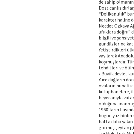
de sahip olmanın
Dost canlısıdırlar
“Delikanlılık” bu
karakter haline d
Necdet Özkaya Ağa
ufuklara doğru” d
bilgili ve şahsiy
gündüzlerine kat
Yetiştirdikleri ül
yayılarak Anadolu
koşmuşlardır. Tür
tehditleri ve öl
/ Büyük devlet ku
Yüce dağların don
ovaların bunaltıc
kütüphanelere, il
heyecanıyla vatan 
olduğuna inanmış
1960’ların başında
bugün yüz binler
hatta daha yakın 
görmüş şeytan gi
Türklük, Türk Mil