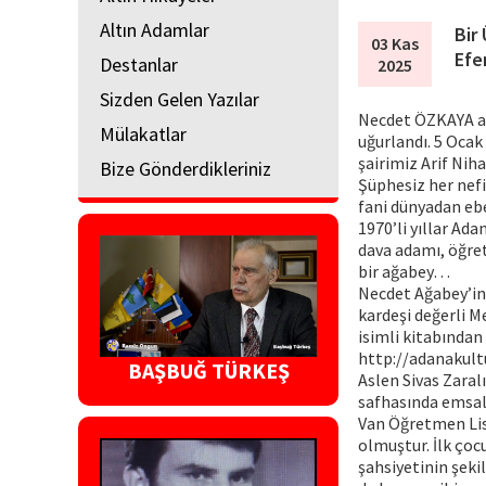
Altın Adamlar
Bir
03 Kas
Efe
Destanlar
2025
Sizden Gelen Yazılar
Necdet ÖZKAYA ağ
Mülakatlar
uğurlandı. 5 Oca
şairimiz Arif Nih
Bize Gönderdikleriniz
Şüphesiz her nefis
fani dünyadan ebe
1970’li yıllar Ad
dava adamı, öğret
bir ağabey…
Necdet Ağabey’in 
kardeşi değerli M
isimli kitabında
http://adanakultu
BAŞBUĞ TÜRKEŞ
Aslen Sivas Zaral
safhasında emsals
Van Öğretmen Lise
olmuştur. İlk çocu
şahsiyetinin şeki