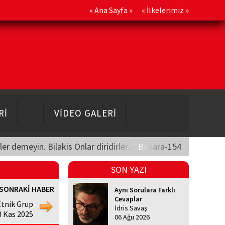
«
Ana Sayfa
» «
İlkelerimiz
»
Rİ
VİDEO GALERİ
üler demeyin. Bilakis Onlar diridirler..." Bakara-154
SON YAZI
SONRAKİ HABER
Aynı Sorulara Farklı
Cevaplar
Etnik Grup
İdris Savaş
3 Kas 2025
06 Ağu 2026