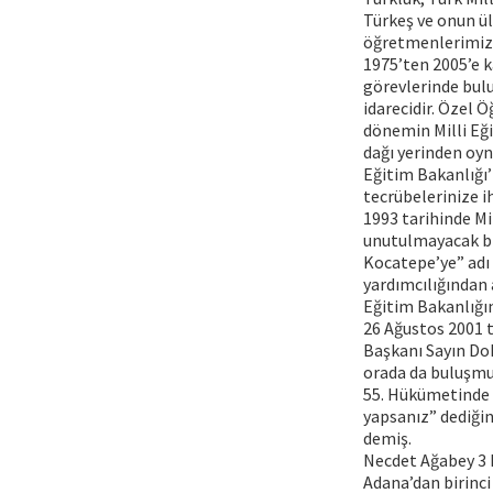
Türkeş ve onun ül
öğretmenlerimize
1975’ten 2005’e k
görevlerinde bulu
idarecidir. Özel 
dönemin Milli Eğ
dağı yerinden oyn
Eğitim Bakanlığı’
tecrübelerinize i
1993 tarihinde Mi
unutulmayacak bir
Kocatepe’ye” adı 
yardımcılığından 
Eğitim Bakanlığınc
26 Ağustos 2001 t
Başkanı Sayın Dok
orada da buluşmu
55. Hükümetinde 
yapsanız” dediği
demiş.
Necdet Ağabey 3 
Adana’dan birinci