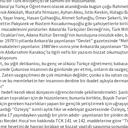
urlu bir Türk Milliyetçisi ve samimi bir Müslümandı.
dana’ya Türkçe Öğretmeni olarak atandığında bugün çoğu Rahme
ruk Akkülah, Mustafa Yılmazer, Ayhan Aksu, Sıtkı Keskin, Hülagü B
ın, Yaşar İnanç, Hasan Çulhaoğlu, Ahmet Sofuoğlu, Ömer Şekerli, V
ettin Pakyürek ve Rüstem Kocadurmuşoğlu gibi şahsiyetlerle birl
i mücadelesini yürütürler. Adana’da Türkçüler Derneği’nin, Türk Mill
 Ocakları’nın, Adana Kültür Derneği’nin kuruluşuna öncülük eder, b
par. 1970’li yıllarda Ankara’da yayınlanan “Devlet” gazetesinde “
akaleleri yayınlanır. 1980’den sonra yine Ankara’da yayınlanan “
 Abdürrahim Karakoç’la ilgili nefis bir yazısını bizzat okumuştu
klıyorum.
, bu yiğit delikanlısı, bu genç ve ülkücü Türkçe öğretmeni; babac
 sürede Çukurova insanının da gönlünde yer etmiş, onların da vazge
 Zaten vazgeçilmesi de çok mümkün değildir; çünkü o bu vatan coğ
n ve bu memleketin her insanının derdine bir ibadet aşkıyla derma
r.”
hedefi kendi ideal dünyasını öğrencilerinde şekillendirmekti. Şanlı
tan toprakları için de hüzünlenen; bununla birlikte, Büyük Turan’
çin gereken hazırlıkları yapan bir gençlik yetiştirmek için uğraşıy
kardığı ‘’Özleyiş’’ isimli aylık fikir ve edebiyat gazetesinde-Özleyiş
ha 17 yaşındayken yazdığı bir şiirin adıdır- yayınlanan bir şiirden 
ı Necdet Hoca’nın hakkında TCK 141. ve 142. maddelerine göre ‘’Tu
me heyetini de hayran bırakan ve bizzat yaptığı savunma sonunda 