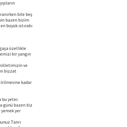
yıpların
ranırken bile beş
nin bazen bizim
en büyük ıstırabı
gaşa özellikle
emizi bir yangın
illetimizin ve
ün bizzat
tirilmesine kadar
 bu yeter.
ma günü bazen biz
r yemek yer
hunuz Tanrı