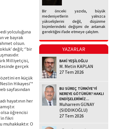
Bir önceki yazıda, büyük
medeniyetlerin yalnızca
yükselişlerini değil, düşünme
biçimlerindeki değişimi de anlamak
bedi yolculuğuna
gerektiğini ifade etmeye çalıştım.
un ve bayrak
rahmet olsun.
YAZARLAR
kluk’ değil; ‘’bir
uşmasıdır.
rk Milliyetçisi,
BAKİ YEŞİLOĞLU
ötesinde gerçek
M. Metin KAPLAN
27 Tem 2026
 özetini en küçük
Neslin Hikayesi’*
BU SÜREÇ TÜRKİYE’Yİ
web sayfasından
NEREYE GÖTÜRÜR? HAKLI
ENDİŞELERİMİZ...
ladı hayatının her
Muharrem GÜNAY
amıştır.
(SIDDIKOĞLU)
 olsa öğrencisi
27 Tem 2026
in fikri
ğu muhakkaktır. O