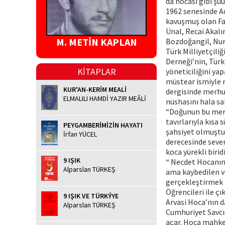
da hocası gibi şu
1962 senesinde A
kavuşmuş olan Fa
Ünal, Recai Akal
M. METİN KAPLAN
Bozdoğangil, Nur
Türk Milliyetçiliğ
Derneği’nin, Türk
KİTAPLAR
yöneticiliğini ya
müstear ismiyle m
KUR'AN-KERİM MEALİ
dergisinde merhum
ELMALILI HAMDİ YAZIR MEÂLİ
nüshasını hala sa
“Doğunun bu mert
tavırlarıyla kısa
PEYGAMBERİMİZİN HAYATI
şahsiyet olmuştu.
İrfan YÜCEL
derecesinde seve
koca yürekli biridi
9 IŞIK
“ Necdet Hocanın 
Alparslan TÜRKEŞ
ama kaybedilen va
gerçekleştirmek i
Öğrencileri ile çı
9 IŞIK VE TÜRKÝYE
Arvasi Hoca’nın da
Alparslan TÜRKEŞ
Cumhuriyet Savcıs
açar. Hoca mahke