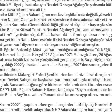
kücü Milliyetçi kadrolarıyla Necdet Özkaya Ağabey’in şahsında bü
 ve dava adamlarına aittir.
adar Milli Eğitim Bakanlığının merkez teşkilatında değişik yüksek i
nan Necdet Özkaya hizmetleri süresince daima adından söz ettiren
Öğretim Kurumları Genel Müdürlüğü görevini büyük bir başarıyla sü
itim Bakanı Köksal Toptan, Necdet Ağabey’i görevden almış yakın 
attım” diye övünmüştü. Fakat bakanlıktaki ömrü çok kısa sürmüş y
na getirilen Nahit Menteşe’nin ilk işi Necdet Özkaya Ağabey’e “sizi
htiyacım var” diyerek onu müsteşar muavinliğine atamıştır.
lli Eğitim Bakanlığı Müsteşar Yardımcılığına atandığında Türk Eğit
 hizmeti başlatır. Her yıl “26 Ağustos 1071 Malazgirt’ten, 26 Ağu
altında büyük izci zafer yürüyüşünü gerçekleştirir. Bu yürüyüş, mü
ayrıldığı 2002’ye kadar devam eder. Bu proje 2002’den sonra gelen ik
a kaldırılır.
arihindeki Malazgirt Zaferi Şenliklerine bendeniz de katılmıştım
tor Devlet Bahçeli de başbakan yardımcısı sıfatıyla oradaydı. Nec
ştuk. Bana anlattığına göre bir keresinde İzmir’deki törenler esn
DSP’li Milli Eğitim Bakanı Hikmet Uluğbay’a “Sayın bakan siz de b
nde Bakan Bey’in cevaben ”Yunanlı dostlarımıza ayıp olmaz mı onl
Kasım 2002’de yapılan erken genel seçimlerde Milliyetçi Hareket P
 sıradan milletvekili adayı olur. MHP Adana’da seçim barajını aşar f