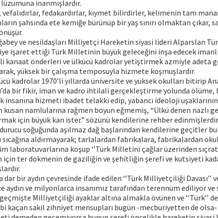
 lüzumuna inanmışlardır.
, vefalıdırlar, fedakardırlar, kıymet bilirdirler, kelimenin tam manas
nların şahsında ete kemiğe bürünüp bir yaş sınırı olmaktan çıkar, s
önüşür.
bey ve nesildaşları Milliyetçi Hareketin siyasi lideri Alparslan Tür
iye işaret ettiği Türk Milletinin büyük geleceğini inşa edecek imanl
etli kanaat önderleri ve ülkücü kadrolar yetiştirmek azmiyle adeta g
arak, yüksek bir çalışma temposuyla hizmete koşmuşlardır.
kücü kadrolar 1970’li yıllarda üniversite ve yüksek okulları bitirip A
’da bir fikir, iman ve kadro ihtilali gerçekleştirme yolunda ölüme, 
k insanına hizmeti ibadet telakki edip, yabancı ideoloji uşaklarının
üm kusan namlularına rağmen boyun eğmemiş, “Ülkü denen nazlı geli
rmak için büyük kan ister.” sözünü kendilerine rehber edinmişlerdir
durucu soğuğunda aşılmaz dağ başlarından kendilerine geçitler bul
ı sıcağına aldırmayarak; tarlalardan fabrikalara, fabrikalardan okul
im laboratuvarlarına koşup ‘’Türk Milletini çağlar üzerinden sıçrat
için ter dökmenin de gaziliğin ve şehitliğin şerefi ve kutsiyeti kad
lardır.
 dar bir aydın çevresinde ifade edilen ‘’Türk Milliyetçiliği Davası’’ v
ce aydın ve milyonlarca insanımız tarafından terennüm ediliyor ve
geçmişte Milliyetçiliği ayaklar altına almakla övünen ve ‘’Türk’’ 
bi kaçan sakil zihniyet mensupları bugün -mecburiyetten de olsa- 
leti demeden geçemiyorsa bunun şerefi öncelikle hareketin siyasi l