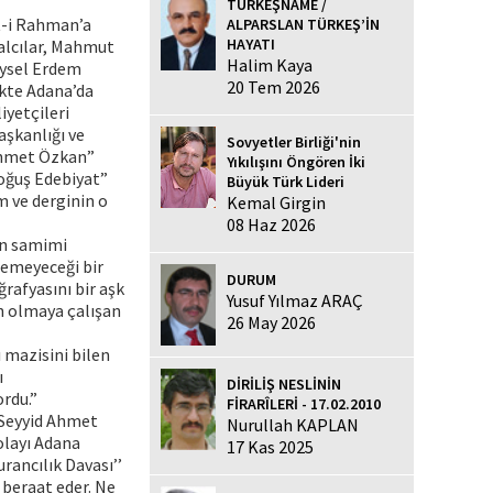
TÜRKEŞNAME /
t-i Rahman’a
ALPARSLAN TÜRKEŞ’İN
HAYATI
alcılar, Mahmut
Halim Kaya
eysel Erdem
20 Tem 2026
ikte Adana’da
iyetçileri
aşkanlığı ve
Sovyetler Birliği'nin
Mehmet Özkan”
Yıkılışını Öngören İki
Doğuş Edebiyat”
Büyük Türk Lideri
m ve derginin o
Kemal Girgin
08 Haz 2026
an samimi
çemeyeceği bir
DURUM
rafyasını bir aşk
Yusuf Yılmaz ARAÇ
n olmaya çalışan
26 May 2026
 mazisini bilen
ı
DİRİLİŞ NESLİNİN
ordu.”
FİRARÎLERİ - 17.02.2010
, Seyyid Ahmet
Nurullah KAPLAN
dolayı Adana
17 Kas 2025
rancılık Davası’’
beraat eder. Ne