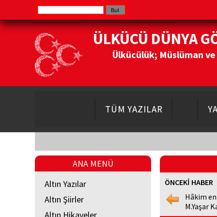
ÜLKÜCÜ DÜNYA G
Ülkücülük; Müslüman ve Do
TÜM YAZILAR
Y
ANA MENÜ
ÖNCEKİ HABER
Altın Yazılar
Hâkim en
Altın Şiirler
M.Yaşar K
Altın Hikayeler