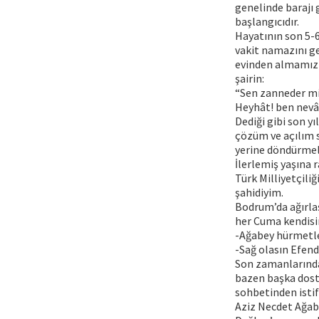
genelinde barajı 
başlangıcıdır.
Hayatının son 5-6
vakit namazını g
evinden almamızla
şairin:
“Sen zanneder mi
Heyhât! ben nevâ
Dediği gibi son y
çözüm ve açılım s
yerine döndürmele
İlerlemiş yaşına
Türk Milliyetçili
şahidiyim.
Bodrum’da ağırla
her Cuma kendisi
-Ağabey hürmetler
-Sağ olasın Efend
Son zamanlarında 
bazen başka dost
sohbetinden istif
Aziz Necdet Ağabe