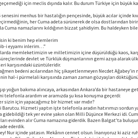
geçemediği için meclis dışında kalır. Bu durum Türkiye için büyük ka
 senesini menhus bir hastalığın pençesinde, büyük acılar içinde kıv
eçirmediğinin, her Cuma adeta sürünerek de olsa dostlarından biri
 Cuma namazlarını kıldığının bizzat şahidiyim. Bu haldeyken bile 
sin ki benim hep elemlerim
ib-i eyyamı inlerim…”
ıllarda memleketimizin ve milletimizin içine düşürüldüğü kaos, kar
üreçlerinde devlet ve Türklük düşmanlarının gemi azıya alarak ülk
ri karşısındaki üzüntüleridir.
 rağmen bedeni acılarından hiç şikayetlenmeyen Necdet Ağabey’in m
ğinin hal-i pürmelali karşısında zaman zaman gözyaşları döktüğün
şıp yoğun bakıma alıncaya, arkasından Ankara’da bir hastaneye ge
ni telefonla arardım ve aramızda şu kısa konuşma geçerdi:
 sizin için yapacağımız bir hizmet var mıdır?
i Barutcu. Hizmeti yaptın işte telefonla aradın hatırımızı sordun ya
gidebildiği tek yer evine yakın olan Milli Düşünce Merkezi idi. Cu
ları evinden alır Cuma namazına giderdik. Bazen Balgat’ta buluşu
ade ederdik.
y! Nur içinde yatasın. Mekânın cennet olsun. İnanıyoruz ki aziz ru