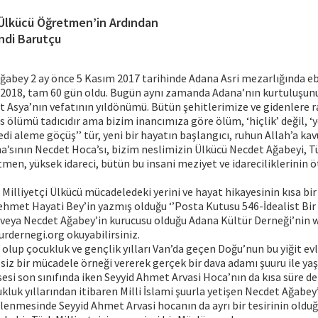
 Ülkücü Öğretmen’in Ardından
ndi Barutçu
abey 2 ay önce 5 Kasım 2017 tarihinde Adana Asri mezarlığında e
k 2018, tam 60 gün oldu. Bugün aynı zamanda Adana’nın kurtuluşun
at Asya’nın vefatının yıldönümü. Bütün şehitlerimize ve gidenlere 
 ölümü tadıcıdır ama bizim inancımıza göre ölüm, ‘hiçlik’ değil, ‘yo
di aleme göçüş’’ tür, yeni bir hayatın başlangıcı, ruhun Allah’a kav
ana’sının Necdet Hoca’sı, bizim neslimizin Ülkücü Necdet Ağabeyi, Tü
men, yüksek idareci, bütün bu insani meziyet ve idareciliklerinin 
Milliyetçi Ülkücü mücadeledeki yerini ve hayat hikayesinin kısa bir
ehmet Hayati Bey’in yazmış olduğu ‘’Posta Kutusu 546-İdealist Bir 
n veya Necdet Ağabey’in kurucusu olduğu Adana Kültür Derneği’nin 
rdernegi.org okuyabilirsiniz.
ı olup çocukluk ve gençlik yılları Van’da geçen Doğu’nun bu yiğit ev
iz bir mücadele örneği vererek gerçek bir dava adamı şuuru ile yaş
si son sınıfında iken Seyyid Ahmet Arvasi Hoca’nın da kısa süre de
kluk yıllarından itibaren Milli İslami şuurla yetişen Necdet Ağabey’
llenmesinde Seyyid Ahmet Arvasi hocanın da ayrı bir tesirinin oldu