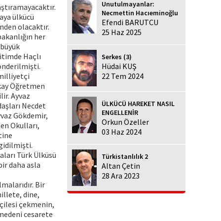
Unutulmayanlar:
aştıramayacaktır.
Necmettin Hacıeminoğlu
kaya ülkücü
Efendi BARUTCU
nden olacaktır.
25 Haz 2025
akanlığın her
 büyük
ğitimde Haçlı
Serkes (3)
önderilmişti.
Hüdai KUŞ
illiyetçi
22 Tem 2024
Akay Öğretmen
ir. Ayvaz
ÜLKÜCÜ HAREKET NASIL
adaşları Necdet
ENGELLENİR
yvaz Gökdemir,
Orkun Özeller
en Okulları,
03 Haz 2024
tine
idilmişti.
aları Türk Ülküsü
Türkistanlılık 2
bir daha asla
Altan Çetin
28 Ara 2023
malarıdır. Bir
llete, dine,
çilesi çekmenin,
 medeni cesarete