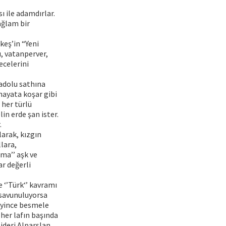
ı ile adamdırlar.
ağlam bir
keş’in “Yeni
ı, vatanperver,
ecelerini
nadolu sathına
hayata koşar gibi
 her türlü
n erde şan ister.
.
arak, kızgın
lara,
ma’’ aşk ve
ar değerli
e ‘’Türk‘’ kavramı
 savunuluyorsa
deyince besmele
her lafın başında
ideri Alparslan