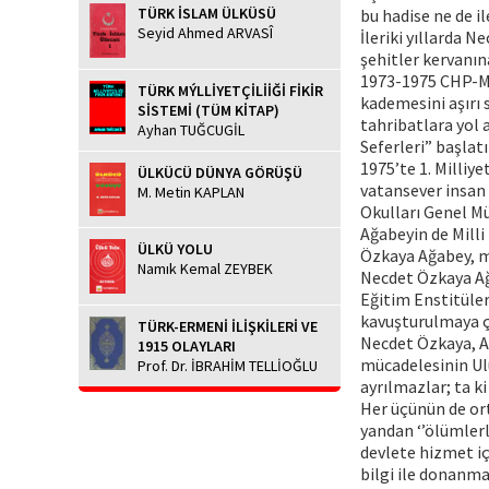
TÜRK İSLAM ÜLKÜSÜ
bu hadise ne de i
Seyid Ahmed ARVASÎ
İleriki yıllarda 
şehitler kervanın
1973-1975 CHP-MS
TÜRK MÝLLİYETÇİLİİĞİ FİKİR
kademesini aşırı
SİSTEMİ (TÜM KİTAP)
tahribatlara yol 
Ayhan TUĞCUGİL
Seferleri” başlat
1975’te 1. Milliy
ÜLKÜCÜ DÜNYA GÖRÜŞÜ
vatansever insan
M. Metin KAPLAN
Okulları Genel Mü
Ağabeyin de Milli
ÜLKÜ YOLU
Özkaya Ağabey, m
Namık Kemal ZEYBEK
Necdet Özkaya Ağa
Eğitim Enstitüler
kavuşturulmaya ça
TÜRK-ERMENİ İLİŞKİLERİ VE
Necdet Özkaya, A
1915 OLAYLARI
mücadelesinin Ulu
Prof. Dr. İBRAHİM TELLİOĞLU
ayrılmazlar; ta k
Her üçünün de ort
yandan ‘’ölümlerl
devlete hizmet i
bilgi ile donanma