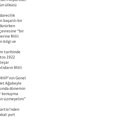
tün ülkücü
darecilik
 başarılı bir
rdürürken
çevresine “bir
erine Milli
n bilgi ve
im tarihinde
stos 1922
steşar
tidarın Milli
. MHP’nin Genel
det Ağabeyle
asında dönemin
ir konuşma
arı üzmeyelim”
artisi’nden
akat yurt