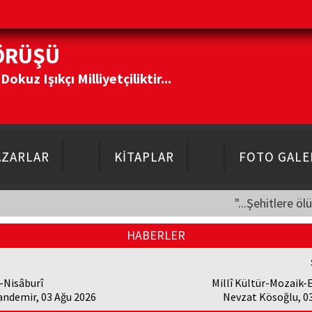
ÖRÜŞÜ
kuz Işıkçı Milliyetçiliktir...
AZARLAR
KİTAPLAR
FOTO GALE
"...Şehitlere öl
HABERLER
-Nisâburî
Millî Kültür-Mozaik-
andemir, 03 Ağu 2026
Nevzat Kösoğlu, 0