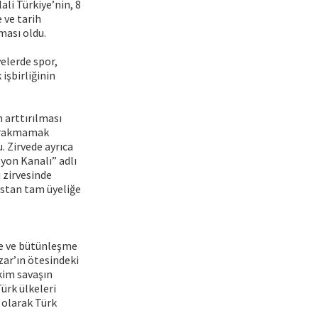
ali Türkiye’nin, 8
 ve tarih
ması oldu.
velerde spor,
işbirliğinin
 arttırılması
bırakmamak
. Zirvede ayrıca
zyon Kanalı” adlı
ı zirvesinde
kistan tam üyeliğe
ine ve bütünleşme
zar’ın ötesindeki
kim savaşın
Türk ülkeleri
 olarak Türk