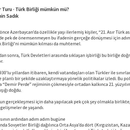
ir Turu · Türk Birliği mümkün mü?
in Sadık
 önce Azerbaycan’da özellikle yaşı ilerlemiş kişiler, “21. Asır Türk a
rde pek de önemsenmeyen bu ifadenin gerçeğe dönüşmesi için adıml
rk Birliği’ni mümkün kılması da muhtemel.
an sonra, Türk Devletleri arasında sıklaşan işbirliği bu birliğe do
r.
0’lu yıllardan itibaren, kendi vatandaşları olan Türkler ile sınırlar
ve planlı bir şekilde uzaklaştırmaya yönelik politikalar izledi. Bu pol
a “Demir Perde” rejiminin çökmesiyle ortadan kalkınca 21. yüzyılın
ışığı doğdu.
n gerçekleşmesi için daha yapılacak pek çok şey olmakla birlikte,
 gelişmeler de yaşandı.
sının ardından adım adım bugüne
ında Sovyetler Birliği dağılınca Orta Asya’da dört (Kırgızistan, Kaz