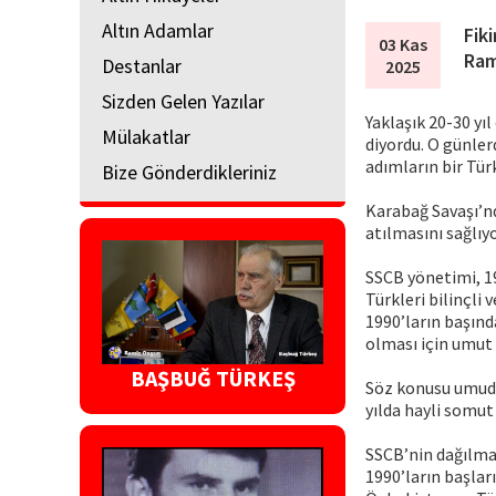
Altın Adamlar
Fik
03 Kas
Ram
Destanlar
2025
Sizden Gelen Yazılar
Yaklaşık 20-30 yıl
Mülakatlar
diyordu. O günle
adımların bir Tü
Bize Gönderdikleriniz
Karabağ Savaşı’nd
atılmasını sağlıyo
SSCB yönetimi, 193
Türkleri bilinçli 
1990’ların başınd
olması için umut 
BAŞBUĞ TÜRKEŞ
Söz konusu umudu
yılda hayli somut
SSCB’nin dağılma
1990’ların başlar