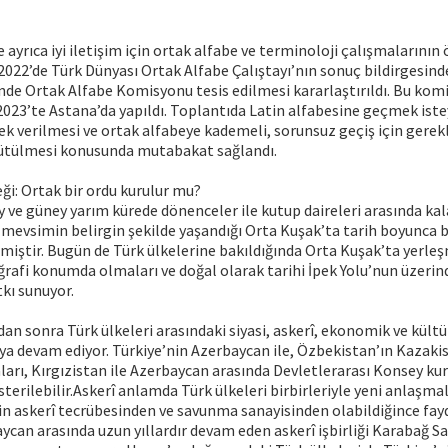
 ayrıca iyi iletişim için ortak alfabe ve terminoloji çalışmalarının
 2022’de Türk Dünyası Ortak Alfabe Çalıştayı’nın sonuç bildirgesind
nde Ortak Alfabe Komisyonu tesis edilmesi kararlaştırıldı. Bu kom
2023’te Astana’da yapıldı. Toplantıda Latin alfabesine geçmek ist
ek verilmesi ve ortak alfabeye kademeli, sorunsuz geçiş için gerekl
rütülmesi konusunda mutabakat sağlandı.
eği: Ortak bir ordu kurulur mu?
 ve güney yarım kürede dönenceler ile kutup daireleri arasında ka
 mevsimin belirgin şekilde yaşandığı Orta Kuşak’ta tarih boyunca 
miştir. Bugün de Türk ülkelerine bakıldığında Orta Kuşak’ta yerle
rafi konumda olmaları ve doğal olarak tarihi İpek Yolu’nun üzerin
kı sunuyor.
an sonra Türk ülkeleri arasındaki siyasi, askerî, ekonomik ve kültüre
 devam ediyor. Türkiye’nin Azerbaycan ile, Özbekistan’ın Kazakist
arı, Kırgızistan ile Azerbaycan arasında Devletlerarası Konsey ku
erilebilir.Askerî anlamda Türk ülkeleri birbirleriyle yeni anlaşmal
in askerî tecrübesinden ve savunma sanayisinden olabildiğince fayd
aycan arasında uzun yıllardır devam eden askerî işbirliği Karabağ Sa