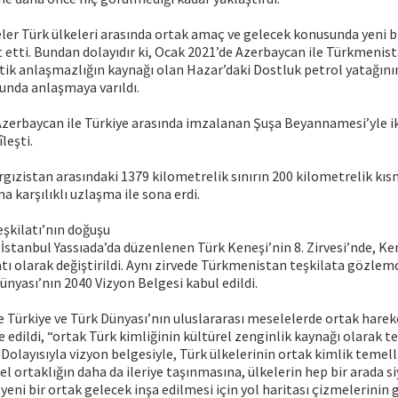
ler Türk ülkeleri arasında ortak amaç ve gelecek konusunda yeni 
t etti. Bundan dolayıdır ki, Ocak 2021’de Azerbaycan ile Türkmenist
ik anlaşmazlığın kaynağı olan Hazar’daki Dostluk petrol yatağını
unda anlaşmaya varıldı.
zerbaycan ile Türkiye arasında imzalanan Şuşa Beyannamesi’yle ik
leşti.
rgızistan arasındaki 1379 kilometrelik sınırın 200 kilometrelik kıs
a karşılıklı uzlaşma ile sona erdi.
eşkilatı’nın doğuşu
İstanbul Yassıada’da düzenlenen Türk Keneşi’nin 8. Zirvesi’nde, Ke
atı olarak değiştirildi. Aynı zirvede Türkmenistan teşkilata gözlem
Dünyası’nın 2040 Vizyon Belgesi kabul edildi.
e Türkiye ve Türk Dünyası’nın uluslararası meselelerde ortak hare
e edildi, “ortak Türk kimliğinin kültürel zenginlik kaynağı olarak t
Dolayısıyla vizyon belgesiyle, Türk ülkelerinin ortak kimlik temelli
l ortaklığın daha da ileriye taşınmasına, ülkelerin hep bir arada siy
eni bir ortak gelecek inşa edilmesi için yol haritası çizmelerinin g