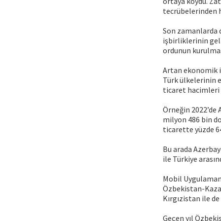
ortaya koydu. Zat
tecrübelerinden 
Son zamanlarda dü
işbirliklerinin g
ordunun kurulma
Artan ekonomik iş
Türk ülkelerinin 
ticaret hacimleri 
Örneğin 2022’de A
milyon 486 bin do
ticarette yüzde 64
Bu arada Azerbayc
ile Türkiye arası
Mobil Uygulamam
Özbekistan-Kazaki
Kırgızistan ile d
Geçen yıl Özbekist