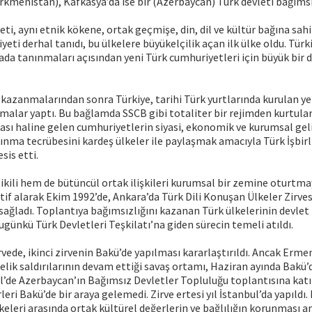
kmenistan), Kafkasya’da ise bir (Azerbaycan) Türk devleti bağımsızl
ti, aynı etnik kökene, ortak geçmişe, din, dil ve kültür bağına sah
eti derhal tanıdı, bu ülkelere büyükelçilik açan ilk ülke oldu. Türk
ada tanınmaları açısından yeni Türk cumhuriyetleri için büyük bir
 kazanmalarından sonra Türkiye, tarihi Türk yurtlarında kurulan y
laşmalar yaptı. Bu bağlamda SSCB gibi totaliter bir rejimden kurtul
ası haline gelen cumhuriyetlerin siyasi, ekonomik ve kurumsal ge
kınma tecrübesini kardeş ülkeler ile paylaşmak amacıyla Türk İşbir
sis etti.
ikili hem de bütüncül ortak ilişkileri kurumsal bir zemine oturtmay
atif alarak Ekim 1992’de, Ankara’da Türk Dili Konuşan Ülkeler Zirves
ağladı. Toplantıya bağımsızlığını kazanan Türk ülkelerinin devlet
bugünkü Türk Devletleri Teşkilatı’na giden sürecin temeli atıldı.
rvede, ikinci zirvenin Bakü’de yapılması kararlaştırıldı. Ancak Erme
lik saldırılarının devam ettiği savaş ortamı, Haziran ayında Bakü
lül’de Azerbaycan’ın Bağımsız Devletler Topluluğu toplantısına kat
rleri Bakü’de bir araya gelemedi. Zirve ertesi yıl İstanbul’da yapıldı
keleri arasında ortak kültürel değerlerin ve bağlılığın korunması a