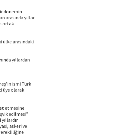
bir dönemin
an arasında yıllar
n ortak
i ülke arasındaki
mında yıllardan
neş’in ismi Türk
ci üye olarak
ket etmesine
eşvik edilmesi”
 yıllardır
asi, askeri ve
erekliliğine