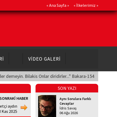
«
Ana Sayfa
» «
İlkelerimiz
»
Rİ
VİDEO GALERİ
üler demeyin. Bilakis Onlar diridirler..." Bakara-154
SON YAZI
SONRAKİ HABER
Aynı Sorulara Farklı
Cevaplar
etçi aydın
İdris Savaş
3 Kas 2025
06 Ağu 2026