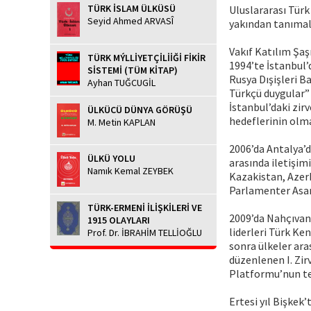
TÜRK İSLAM ÜLKÜSÜ
Uluslararası Türk 
Seyid Ahmed ARVASÎ
yakından tanımala
Vakıf Katılım Şa
TÜRK MÝLLİYETÇİLİİĞİ FİKİR
1994’te İstanbul’
SİSTEMİ (TÜM KİTAP)
Rusya Dışişleri B
Ayhan TUĞCUGİL
Türkçü duygular” 
İstanbul’daki zi
ÜLKÜCÜ DÜNYA GÖRÜŞÜ
hedeflerinin olmad
M. Metin KAPLAN
2006’da Antalya’d
ÜLKÜ YOLU
arasında iletişim
Namık Kemal ZEYBEK
Kazakistan, Azer
Parlamenter Asam
TÜRK-ERMENİ İLİŞKİLERİ VE
2009’da Nahçıvan
1915 OLAYLARI
liderleri Türk Ke
Prof. Dr. İBRAHİM TELLİOĞLU
sonra ülkeler ara
düzenlenen I. Zir
Platformu’nun tes
Ertesi yıl Bişkek’