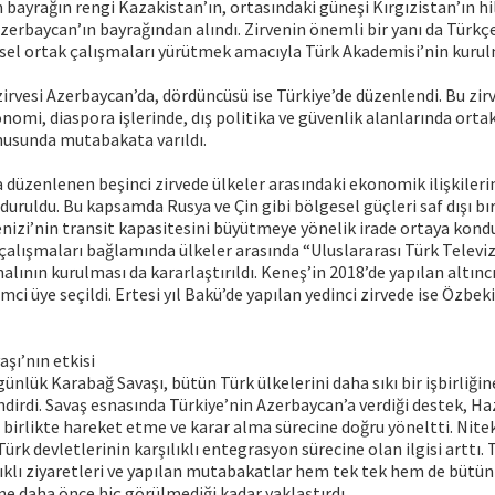
 bayrağın rengi Kazakistan’ın, ortasındaki güneşi Kırgızistan’ın hil
 Azerbaycan’ın bayrağından alındı. Zirvenin önemli bir yanı da Türkçe
sel ortak çalışmaları yürütmek amacıyla Türk Akademisi’nin kurul
irvesi Azerbaycan’da, dördüncüsü ise Türkiye’de düzenlendi. Bu zir
nomi, diaspora işlerinde, dış politika ve güvenlik alanlarında ortak 
nusunda mutabakata varıldı.
 düzenlenen beşinci zirvede ülkeler arasındaki ekonomik ilişkilerin
duruldu. Bu kapsamda Rusya ve Çin gibi bölgesel güçleri saf dışı 
nizi’nin transit kapasitesini büyütmeye yönelik irade ortaya kondu
 çalışmaları bağlamında ülkeler arasında “Uluslararası Türk Televi
alının kurulması da kararlaştırıldı. Keneş’in 2018’de yapılan altınc
ci üye seçildi. Ertesi yıl Bakü’de yapılan yedinci zirvede ise Özbe
şı’nın etkisi
 günlük Karabağ Savaşı, bütün Türk ülkelerini daha sıkı bir işbirliğ
dirdi. Savaş esnasında Türkiye’nin Azerbaycan’a verdiği destek, Ha
e birlikte hareket etme ve karar alma sürecine doğru yöneltti. Nite
rk devletlerinin karşılıklı entegrasyon sürecine olan ilgisi arttı. 
ılıklı ziyaretleri ve yapılan mutabakatlar hem tek tek hem de bütün
ine daha önce hiç görülmediği kadar yaklaştırdı.