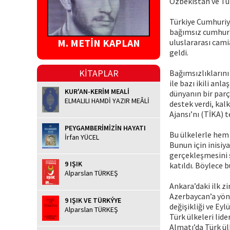
Özbekistan ve Tür
Türkiye Cumhuriye
bağımsız cumhuriy
M. METİN KAPLAN
uluslararası cami
geldi.
KİTAPLAR
Bağımsızlıklarını
ile bazı ikili an
KUR'AN-KERİM MEALİ
dünyanın bir parç
ELMALILI HAMDİ YAZIR MEÂLİ
destek verdi, kal
Ajansı’nı (TİKA) te
PEYGAMBERİMİZİN HAYATI
Bu ülkelerle hem 
İrfan YÜCEL
Bunun için inisiy
gerçekleşmesini s
9 IŞIK
katıldı. Böylece 
Alparslan TÜRKEŞ
Ankara’daki ilk zi
Azerbaycan’a yöne
9 IŞIK VE TÜRKÝYE
değişikliği ve Ey
Alparslan TÜRKEŞ
Türk ülkeleri lide
Almatı’da Türk ül