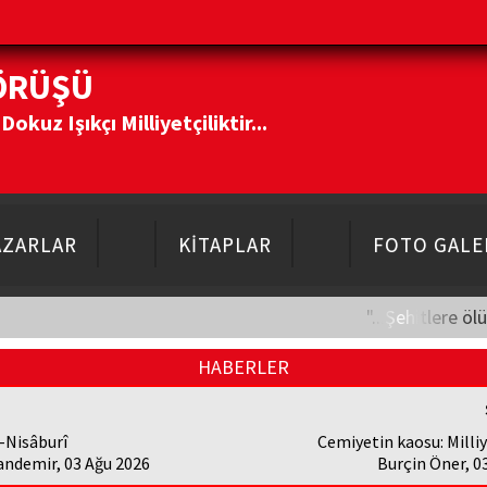
ÖRÜŞÜ
kuz Işıkçı Milliyetçiliktir...
AZARLAR
KİTAPLAR
FOTO GALE
"...Şehitlere öl
HABERLER
-Nisâburî
Cemiyetin kaosu: Milliy
andemir, 03 Ağu 2026
Burçin Öner, 0