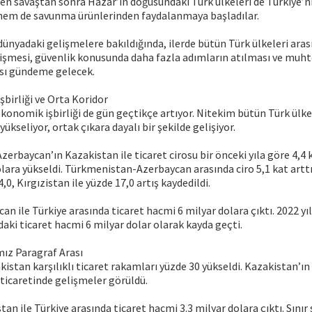
en savaştan sonra Hazar’ın doğusundaki Türk ülkeleri de Türkiye’n
hem de savunma ürünlerinden faydalanmaya başladılar.
nyadaki gelişmelere bakıldığında, ilerde bütün Türk ülkeleri aras
elişmesi, güvenlik konusunda daha fazla adımların atılması ve muht
sı gündeme gelecek.
birliği ve Orta Koridor
ekonomik işbirliği de gün geçtikçe artıyor. Nitekim bütün Türk ülke
yükseliyor, ortak çıkara dayalı bir şekilde gelişiyor.
zerbaycan’ın Kazakistan ile ticaret cirosu bir önceki yıla göre 4,4 k
lara yükseldi. Türkmenistan-Azerbaycan arasında ciro 5,1 kat arttı
,0, Kırgızistan ile yüzde 17,0 artış kaydedildi.
an ile Türkiye arasında ticaret hacmi 6 milyar dolara çıktı. 2022 y
ndaki ticaret hacmi 6 milyar dolar olarak kayda geçti.
ız Paragraf Arası
stan karşılıklı ticaret rakamları yüzde 30 yükseldi. Kazakistan’ı
e ticaretinde gelişmeler görüldü.
an ile Türkiye arasında ticaret hacmi 3.3 milyar dolara çıktı. Sınır