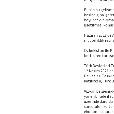
Bütün bu gelişme
başladığına işare
boyunca diplomat
işletilmesi konus
Haziran 2021’de A
müttefiklik resmî
Özbekistan ile Kı
beri süren tartışm
Türk Devletleri T
12 Kasım 2021’de 
Devletleri Teşkil
katılırken, Türk 
Vizyon belgesind
yönelik irade ifad
üzerinde duruldu. 
sürdürülen kültüre
ekonomik olarak y