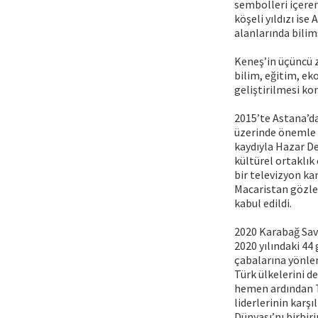
sembolleri içeren
köşeli yıldızı ise
alanlarında bilim
Keneş’in üçüncü z
bilim, eğitim, eko
geliştirilmesi ko
2015’te Astana’da
üzerinde önemle 
kaydıyla Hazar De
kültürel ortaklık
bir televizyon kan
Macaristan gözlem
kabul edildi.
2020 Karabağ Sava
2020 yılındaki 44
çabalarına yönlen
Türk ülkelerini d
hemen ardından Tü
liderlerinin karş
Dünyası’nı birbir