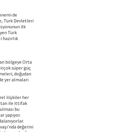
 önemi de
e, Türk Devletleri
isyonunun ilk
eyen Türk
i hazırlık
lan bölgeye Orta
birçok süper güç
şmeleri, doğudan
de yer almaları
l ilişkiler her
an ile ittifak
rulması bu
ar yapıyor.
alanıyorlar.
vaşı’nda değerini