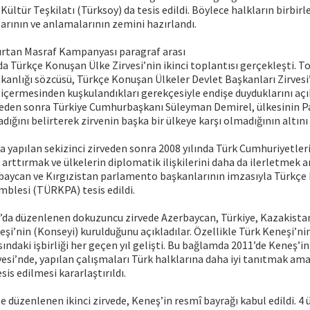
Kültür Teşkilatı (Türksoy) da tesis edildi. Böylece halkların birbirl
rının ve anlamalarının zemini hazırlandı.
şırtan Masraf Kampanyası paragraf arası
da Türkçe Konuşan Ülke Zirvesi’nin ikinci toplantısı gerçekleşti. 
akanlığı sözcüsü, Türkçe Konuşan Ülkeler Devlet Başkanları Zirves
içermesinden kuşkulandıkları gerekçesiyle endişe duyduklarını açı
rveden sonra Türkiye Cumhurbaşkanı Süleyman Demirel, ülkesinin 
ığını belirterek zirvenin başka bir ülkeye karşı olmadığının altını 
a yapılan sekizinci zirveden sonra 2008 yılında Türk Cumhuriyetle
i arttırmak ve ülkelerin diplomatik ilişkilerini daha da ilerletmek 
baycan ve Kırgızistan parlamento başkanlarının imzasıyla Türkçe
blesi (TÜRKPA) tesis edildi.
’da düzenlenen dokuzuncu zirvede Azerbaycan, Türkiye, Kazakistan
neşi’nin (Konseyi) kurulduğunu açıkladılar. Özellikle Türk Keneşi’
sındaki işbirliği her geçen yıl gelişti. Bu bağlamda 2011’de Keneş’i
vesi’nde, yapılan çalışmaları Türk halklarına daha iyi tanıtmak ama
is edilmesi kararlaştırıldı.
te düzenlenen ikinci zirvede, Keneş’in resmî bayrağı kabul edildi. 4 