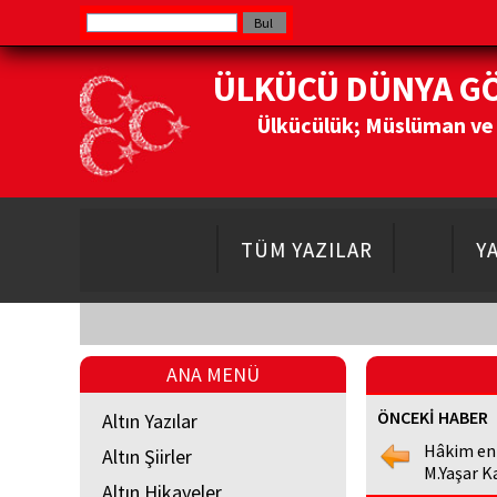
ÜLKÜCÜ DÜNYA G
Ülkücülük; Müslüman ve Do
TÜM YAZILAR
Y
ANA MENÜ
ÖNCEKİ HABER
Altın Yazılar
Hâkim en
Altın Şiirler
M.Yaşar K
Altın Hikayeler