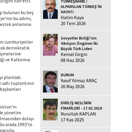
ığını ilan etti.
TÜRKEŞNAME /
ALPARSLAN TÜRKEŞ’İN
HAYATI
ip bulunan bu beş
Halim Kaya
iye’nin bu adımı,
20 Tem 2026
 destek anlamına
Sovyetler Birliği'nin
eni cumhuriyetler
Yıkılışını Öngören İki
arak demokratik
Büyük Türk Lideri
lişmelerine
Kemal Girgin
liği ve Kalkınma
08 Haz 2026
DURUM
ı planladı.
Yusuf Yılmaz ARAÇ
i adlı toplantının
26 May 2026
 başkanları
DİRİLİŞ NESLİNİN
nistan’ın
FİRARÎLERİ - 17.02.2010
’de yönetim
Nurullah KAPLAN
ılmasından dolayı
17 Kas 2025
. Bu arada 1993’te
macıyla,