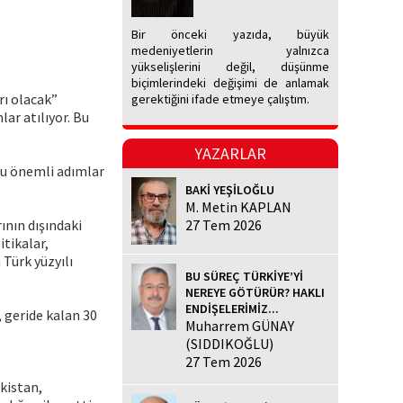
Bir önceki yazıda, büyük
medeniyetlerin yalnızca
yükselişlerini değil, düşünme
biçimlerindeki değişimi de anlamak
srı olacak”
gerektiğini ifade etmeye çalıştım.
ar atılıyor. Bu
YAZARLAR
ğru önemli adımlar
BAKİ YEŞİLOĞLU
M. Metin KAPLAN
ının dışındaki
27 Tem 2026
itikalar,
 Türk yüzyılı
BU SÜREÇ TÜRKİYE’Yİ
NEREYE GÖTÜRÜR? HAKLI
ENDİŞELERİMİZ...
 geride kalan 30
Muharrem GÜNAY
(SIDDIKOĞLU)
27 Tem 2026
akistan,