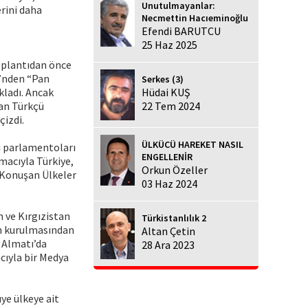
Unutulmayanlar:
erini daha
Necmettin Hacıeminoğlu
Efendi BARUTCU
25 Haz 2025
Toplantıdan önce
i’nden “Pan
Serkes (3)
kladı. Ancak
Hüdai KUŞ
Pan Türkçü
22 Tem 2024
çizdi.
ÜLKÜCÜ HAREKET NASIL
ri parlamentoları
ENGELLENİR
amacıyla Türkiye,
Orkun Özeller
 Konuşan Ülkeler
03 Haz 2024
 ve Kırgızistan
Türkistanlılık 2
nin kurulmasından
Altan Çetin
n Almatı’da
28 Ara 2023
cıyla bir Medya
üye ülkeye ait