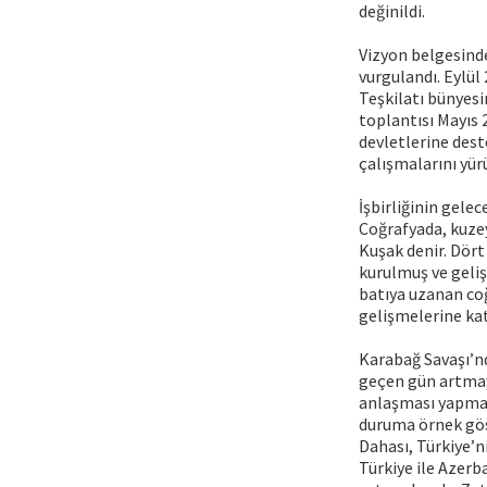
değinildi.
Vizyon belgesinde
vurgulandı. Eylül
Teşkilatı bünyesi
toplantısı Mayıs 
devletlerine dest
çalışmalarını yü
İşbirliğinin gelec
Coğrafyada, kuzey
Kuşak denir. Dört
kurulmuş ve geliş
batıya uzanan coğ
gelişmelerine kat
Karabağ Savaşı’nd
geçen gün artmaya
anlaşması yapmal
duruma örnek göst
Dahası, Türkiye’n
Türkiye ile Azerb