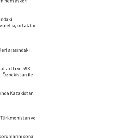
in hem askerî
ındaki
emel ki, ortak bir
leri arasındaki
at arttı ve 598
, Özbekistan ile
ılında Kazakistan
n Türkmenistan ve
 sorunlarını sona